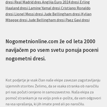
dresi
,
Real Madrid dres
,
Anglija Euro 2024 dresi
,
Erling
Haaland dresi
,
Lamine Yamal dresi
,
Cristiano Ronaldo
dresi
,
Lionel Messi dresi
,
Jude Bellingham dresi
,
Kylian
Mbappe dresi
,
Jude Bellingham dresi
,
Paez Gavi dresi
Nogometnionline.com že od leta 2000
navijačem po vsem svetu ponuja poceni
nogometni dresi.
Kot podjetje je vsak član naše ekipe zavezan zagotavljanju
izjemnih storitev. Želimo, da se vsaka stranka ob naročilu
pri nas počuti cenjeno in samozavestno. Naša ekipa za
pomoč strankam je na voljo prek e-pošte, da vam odgovori
na vsa vprašanja, ki jih imate pred ali po naročilu.