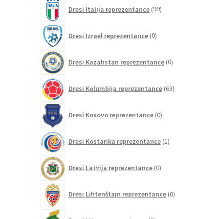
99
Dresi Italija reprezentance
99
izdelkov
0
Dresi Izrael reprezentance
0
izdelkov
0
Dresi Kazahstan reprezentance
0
izdelkov
63
Dresi Kolumbija reprezentance
63
izdelkov
0
Dresi Kosovo reprezentance
0
izdelkov
1
Dresi Kostarika reprezentance
1
izdelek
0
Dresi Latvija reprezentance
0
izdelkov
0
Dresi Lihtenštajn reprezentance
0
izdelkov
0