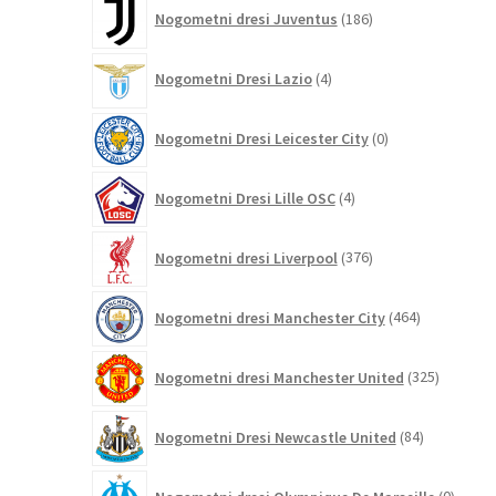
186
Nogometni dresi Juventus
186
izdelkov
4
Nogometni Dresi Lazio
4
izdelki
0
Nogometni Dresi Leicester City
0
izdelkov
4
Nogometni Dresi Lille OSC
4
izdelki
376
Nogometni dresi Liverpool
376
izdelkov
464
Nogometni dresi Manchester City
464
izdelkov
325
Nogometni dresi Manchester United
325
izdelkov
84
Nogometni Dresi Newcastle United
84
izdelkov
0