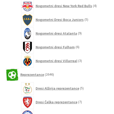
4
Nogometni dresi New York Red Bulls
4
izdelki
5
Nogometni Dresi Boca Juniors
5
izdelkov
9
Nogometni dresi Atalanta
9
izdelkov
6
Nogometni dresi Fulham
6
izdelkov
3
Nogometni dresi Villarreal
3
izdelki
2646
Reprezentance
2646
izdelkov
5
Dresi Alžirija reprezentance
5
izdelkov
7
Dresi Češka reprezentance
7
izdelkov
7