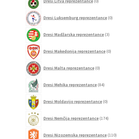
Dresi Litva reprezentance
0
izdelkov
0
Dresi Luksemburg reprezentance
0
izdelkov
3
Dresi Madžarska reprezentance
3
izdelki
0
Dresi Makedonija reprezentance
0
izdelkov
0
Dresi Malta reprezentance
0
izdelkov
84
Dresi Mehika reprezentance
84
izdelkov
0
Dresi Moldavijo reprezentance
0
izdelkov
174
Dresi Nemčija reprezentance
174
izdelkov
110
Dresi Nizozemska reprezentance
110
izdelkov