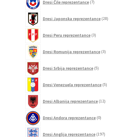
Dresi Čile reprezentance
7
izdelkov
28
Dresi Japonska reprezentance
28
izdelkov
3
Dresi Peru reprezentance
3
izdelki
3
Dresi Romunija reprezentance
3
izdelki
5
Dresi Srbija reprezentance
5
izdelkov
5
Dresi Venezuela reprezentance
5
izdelkov
12
Dresi Albanija reprezentance
12
izdelkov
0
Dresi Andora reprezentance
0
izdelkov
197
Dresi Anglija reprezentance
197
izdelkov