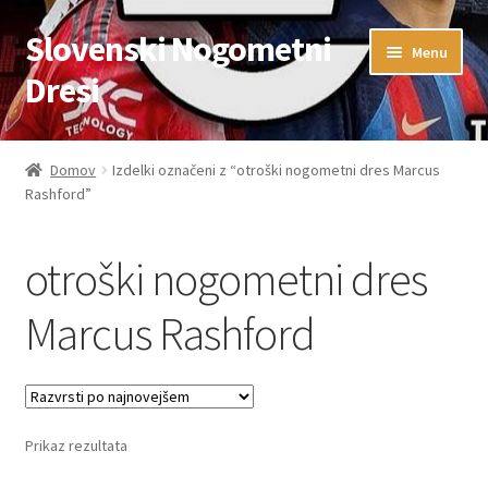
Slovenski Nogometni
Skip
Skip
Menu
to
to
Dresi
navigation
content
Domov
Domov
Izdelki označeni z “otroški nogometni dres Marcus
Rashford”
Blog
FAQs
otroški nogometni dres
Kontaktiraj nas
Marcus Rashford
Košarica
Moj račun
Prikaz rezultata
Trgovina