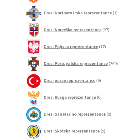
3
Dresi Northern Irska reprezentance
3
izdelki
27
Dresi Norveška reprezentance
27
izdelkov
17
Dresi Poljska reprezentance
17
izdelkov
260
Dresi Portugalska reprezentance
260
izdelkov
6
Dresi puran reprezentance
6
izdelkov
0
Dresi Rusija reprezentance
0
izdelkov
0
Dresi San Marino reprezentance
0
izdelkov
9
Dresi Škotska reprezentance
9
izdelkov