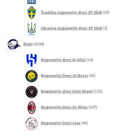
20
Švedska nogometni dresi SP 2026
20
izdelkov
2
Ukrajina nogometni dresi SP 2026
2
izdelka
6394
Klubi
6394
izdelkov
16
Nogometni dresi Al-Hilal
16
izdelkov
43
Nogometni Dresi Al-Nassr
43
izdelkov
132
Nogometni dresi Inter Miami
132
izdelkov
247
Nogometni dresi AC Milan
247
izdelkov
46
Nogometni Dresi Ajax
46
izdelkov