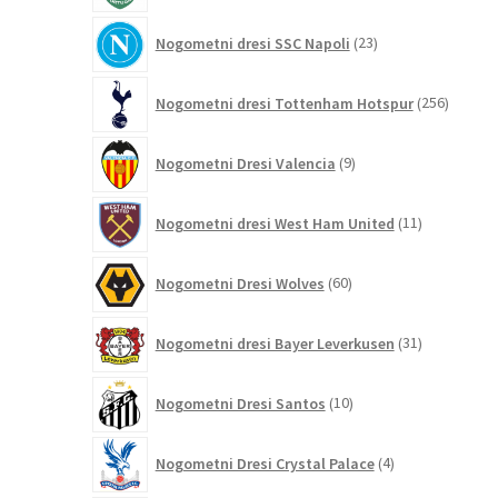
23
Nogometni dresi SSC Napoli
23
izdelkov
256
Nogometni dresi Tottenham Hotspur
256
izdelko
9
Nogometni Dresi Valencia
9
izdelkov
11
Nogometni dresi West Ham United
11
izdelkov
60
Nogometni Dresi Wolves
60
izdelkov
31
Nogometni dresi Bayer Leverkusen
31
izdelkov
10
Nogometni Dresi Santos
10
izdelkov
4
Nogometni Dresi Crystal Palace
4
izdelki