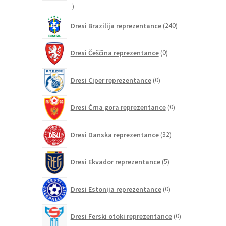
21
izdelkov
240
Dresi Brazilija reprezentance
240
izdelkov
0
Dresi Češčina reprezentance
0
izdelkov
0
Dresi Ciper reprezentance
0
izdelkov
0
Dresi Črna gora reprezentance
0
izdelkov
32
Dresi Danska reprezentance
32
izdelkov
5
Dresi Ekvador reprezentance
5
izdelkov
0
Dresi Estonija reprezentance
0
izdelkov
0
Dresi Ferski otoki reprezentance
0
izdelkov