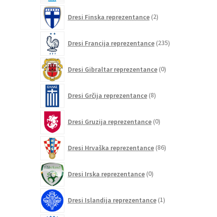
2
Dresi Finska reprezentance
2
izdelka
235
Dresi Francija reprezentance
235
izdelkov
0
Dresi Gibraltar reprezentance
0
izdelkov
8
Dresi Grčija reprezentance
8
izdelkov
0
Dresi Gruzija reprezentance
0
izdelkov
86
Dresi Hrvaška reprezentance
86
izdelkov
0
Dresi Irska reprezentance
0
izdelkov
1
Dresi Islandija reprezentance
1
izdelek