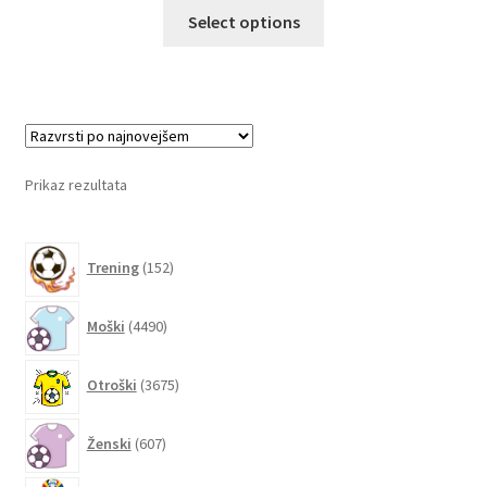
Ta
Select options
izdelek
ima
več
različic.
Možnosti
lahko
Prikaz rezultata
izberete
na
152
strani
Trening
152
izdelkov
izdelka
4490
Moški
4490
izdelkov
3675
Otroški
3675
izdelkov
607
Ženski
607
izdelkov