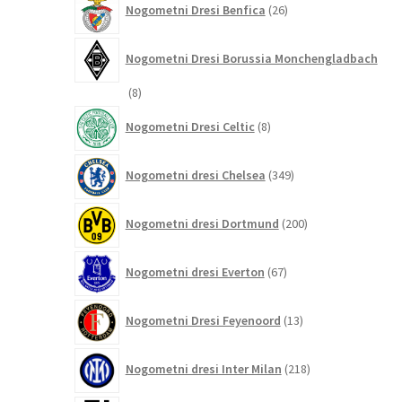
Nogometni Dresi Benfica
26
izdelkov
Nogometni Dresi Borussia Monchengladbach
8
8
izdelkov
8
Nogometni Dresi Celtic
8
izdelkov
349
Nogometni dresi Chelsea
349
izdelkov
200
Nogometni dresi Dortmund
200
izdelkov
67
Nogometni dresi Everton
67
izdelkov
13
Nogometni Dresi Feyenoord
13
izdelkov
218
Nogometni dresi Inter Milan
218
izdelkov