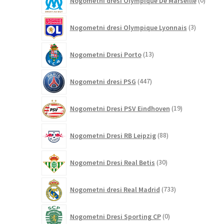
Nogometni dresi Olympique De Marseille
0
izdelk
3
Nogometni dresi Olympique Lyonnais
3
izdelki
13
Nogometni Dresi Porto
13
izdelkov
447
Nogometni dresi PSG
447
izdelkov
19
Nogometni Dresi PSV Eindhoven
19
izdelkov
88
Nogometni Dresi RB Leipzig
88
izdelkov
30
Nogometni Dresi Real Betis
30
izdelkov
733
Nogometni dresi Real Madrid
733
izdelkov
0
Nogometni Dresi Sporting CP
0
izdelkov