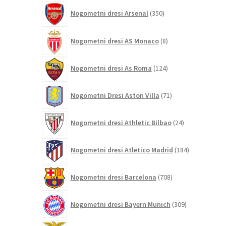
350
Nogometni dresi Arsenal
350
izdelkov
8
Nogometni dresi AS Monaco
8
izdelkov
124
Nogometni dresi As Roma
124
izdelkov
71
Nogometni Dresi Aston Villa
71
izdelkov
24
Nogometni dresi Athletic Bilbao
24
izdelkov
184
Nogometni dresi Atletico Madrid
184
izdelkov
708
Nogometni dresi Barcelona
708
izdelkov
309
Nogometni dresi Bayern Munich
309
izdelkov
26