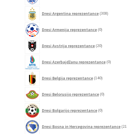
308
Dresi Argentina reprezentance
308
izdelkov
0
Dresi Armenija reprezentance
0
izdelkov
20
Dresi Avstrija reprezentance
20
izdelkov
0
Dresi Azerbajdžanu reprezentance
0
izdelkov
140
Dresi Belgija reprezentance
140
izdelkov
0
Dresi Belorusijo reprezentance
0
izdelkov
0
Dresi Bolgarijo reprezentance
0
izdelkov
Dresi Bosna in Hercegovina reprezentance
21