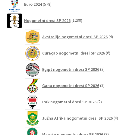
578
Euro 2024
578
izdelkov
1288
Nogometni dresi SP 2026
1288
izdelkov
4
Avstralija nogometni dresi SP 2026
4
izdelki
6
Curaçao nogometni dresi SP 2026
6
izdelkov
2
Egipt nogometni dresi SP 2026
2
izdelka
2
Gana nogometni dresi SP 2026
2
izdelka
2
Irak nogometni dresi SP 2026
2
izdelka
6
Južna Afrika nogometni dresi SP 2026
6
izdelkov
23
Maroko nogometni dresi SP 2026
23