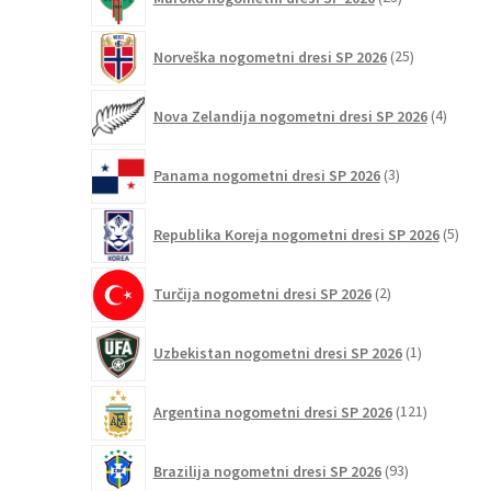
izdelkov
25
Norveška nogometni dresi SP 2026
25
izdelkov
4
Nova Zelandija nogometni dresi SP 2026
4
izdelki
3
Panama nogometni dresi SP 2026
3
izdelki
5
Republika Koreja nogometni dresi SP 2026
5
izdel
2
Turčija nogometni dresi SP 2026
2
izdelka
1
Uzbekistan nogometni dresi SP 2026
1
izdelek
121
Argentina nogometni dresi SP 2026
121
izdelkov
93
Brazilija nogometni dresi SP 2026
93
izdelkov