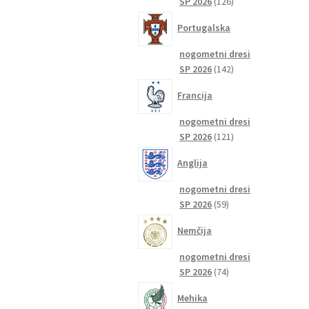
126
SP 2026
126
izdelkov
Portugalska
nogometni dresi
142
SP 2026
142
izdelkov
Francija
nogometni dresi
121
SP 2026
121
izdelkov
Anglija
nogometni dresi
59
SP 2026
59
izdelkov
Nemčija
nogometni dresi
74
SP 2026
74
izdelkov
Mehika