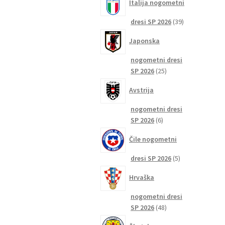
Italija nogometni
39
dresi SP 2026
39
izdelkov
Japonska
nogometni dresi
25
SP 2026
25
izdelkov
Avstrija
nogometni dresi
6
SP 2026
6
izdelkov
Čile nogometni
5
dresi SP 2026
5
izdelkov
Hrvaška
nogometni dresi
48
SP 2026
48
izdelkov