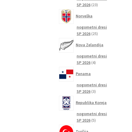
23
SP 2026
23
izdelkov
Norveška
nogometni dresi
25
SP 2026
25
izdelkov
Nova Zelandija
nogometni dresi
4
SP 2026
4
izdelki
Panama
nogometni dresi
3
SP 2026
3
izdelki
Republika Koreja
nogometni dresi
5
SP 2026
5
izdelkov
Turčija