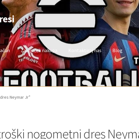
resi
račun
Zaključek nakupa
Kontaktiraj nas
Blog
oj račun
Trgovina
Zaključek nakupa
 dres Neymar Jr”
troški nogometni dres Neyma