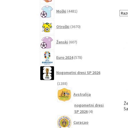
4481
Moški
4481
izdelkov
3670
Otroški
3670
izdelkov
607
Ženski
607
izdelkov
578
Euro 2024
578
izdelkov
Nogometni dresi SP 2026
1288
1288
izdelkov
Avstralija
Že
nogometni dresi
S
4
SP 2026
4
izdelki
Curaçao