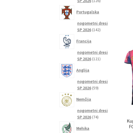
126
SP 2026
126
izdelkov
Portugalska
nogometni dresi
142
SP 2026
142
izdelkov
Francija
nogometni dresi
121
SP 2026
121
izdelkov
Anglija
nogometni dresi
59
SP 2026
59
izdelkov
Nemčija
nogometni dresi
74
SP 2026
74
Ku
izdelkov
F
Mehika