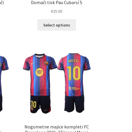
či
Domači tisk Pau Cubarsí 5
€
35.00
Ta
Select options
elek
izdelek
a
ima
č
več
ičic.
različic.
nosti
Možnosti
ko
lahko
erete
izberete
na
ani
strani
elka
izdelka
Nogometne majice kompleti FC