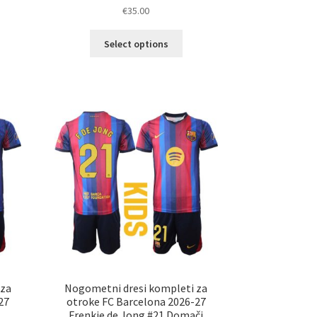
€
35.00
Ta
Select options
elek
izdelek
a
ima
č
več
ičic.
različic.
nosti
Možnosti
ko
lahko
erete
izberete
na
ani
strani
elka
izdelka
 za
Nogometni dresi kompleti za
27
otroke FC Barcelona 2026-27
Frenkie de Jong #21 Domači