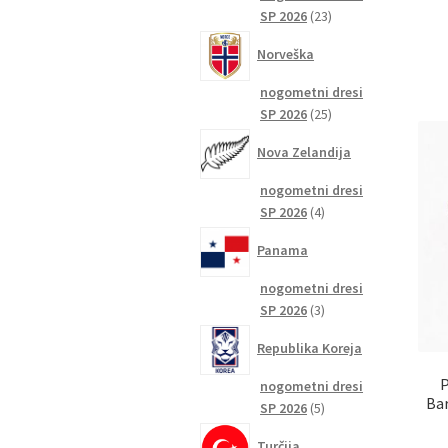
23
SP 2026
23
izdelkov
Norveška
nogometni dresi
25
SP 2026
25
izdelkov
Nova Zelandija
nogometni dresi
4
SP 2026
4
izdelki
Panama
nogometni dresi
3
SP 2026
3
izdelki
Republika Koreja
P
nogometni dresi
Bar
5
SP 2026
5
izdelkov
Turčija