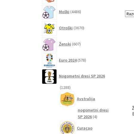
4486
Moški
4486
izdelkov
3670
Otroški
3670
izdelkov
607
Ženski
607
izdelkov
578
Euro 2024
578
izdelkov
Nogometni dresi SP 2026
1288
1288
izdelkov
Avstralija
nogometni dresi
4
SP 2026
4
izdelki
Curaçao