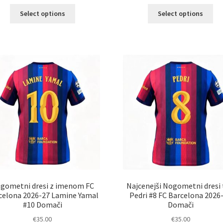
Ta
Ta
Select options
Select options
izdelek
izd
ima
im
več
ve
različic.
razl
Možnosti
Mož
lahko
lah
izberete
izb
na
na
strani
str
izdelka
izd
gometni dresi z imenom FC
Najcenejši Nogometni dresi 
celona 2026-27 Lamine Yamal
Pedri #8 FC Barcelona 2026
#10 Domači
Domači
€
35.00
€
35.00