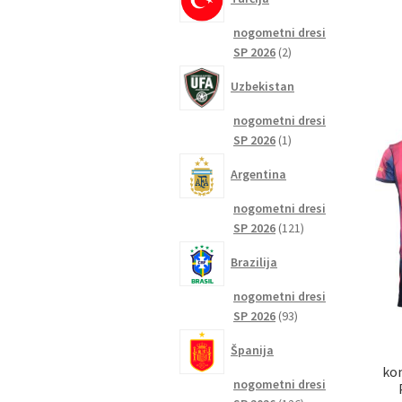
nogometni dresi
2
SP 2026
2
izdelka
Uzbekistan
nogometni dresi
1
SP 2026
1
izdelek
Argentina
nogometni dresi
121
SP 2026
121
izdelkov
Brazilija
nogometni dresi
93
SP 2026
93
izdelkov
Španija
ko
nogometni dresi