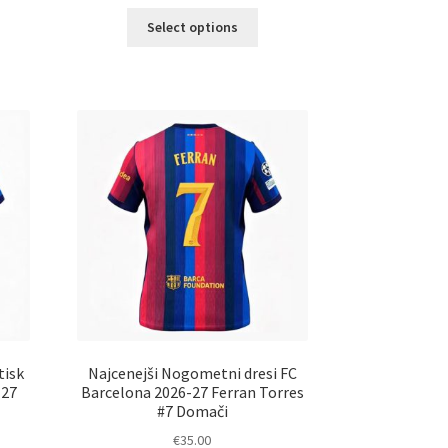
Ta
Select options
elek
izdelek
a
ima
č
več
ičic.
različic.
nosti
Možnosti
ko
lahko
erete
izberete
na
ani
strani
elka
izdelka
tisk
Najcenejši Nogometni dresi FC
-27
Barcelona 2026-27 Ferran Torres
#7 Domači
€
35.00