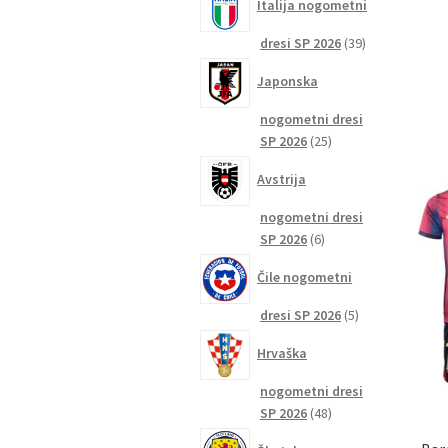
Italija nogometni
39
dresi SP 2026
39
izdelkov
Japonska
nogometni dresi
25
SP 2026
25
izdelkov
Avstrija
nogometni dresi
6
SP 2026
6
izdelkov
Čile nogometni
5
dresi SP 2026
5
izdelkov
Hrvaška
nogometni dresi
48
SP 2026
48
izdelkov