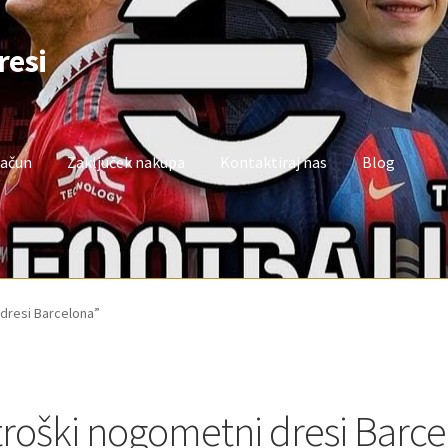
resi
račun
Zaključek nakupa
Kontaktiraj nas
Blog
oj račun
Trgovina
Zaključek nakupa
 dresi Barcelona”
troški nogometni dresi Barc