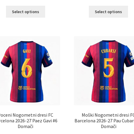
Ta
Ta
Select options
Select options
izdelek
izd
ima
im
več
ve
različic.
razl
Možnosti
Mož
lahko
lah
izberete
izb
na
na
strani
str
izdelka
izd
oceni Nogometni dresi FC
Moški Nogometni dresi F
celona 2026-27 Paez Gavi #6
Barcelona 2026-27 Pau Cubar
Domači
Domači