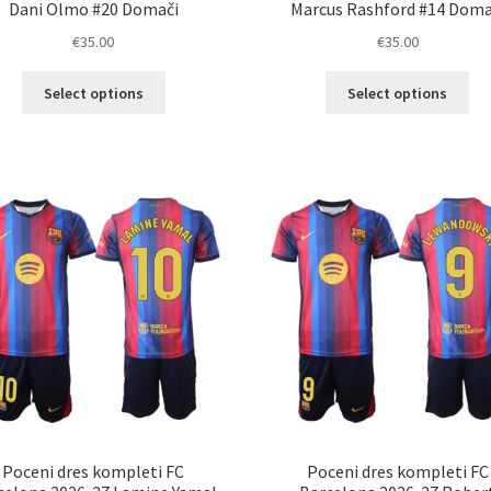
Dani Olmo #20 Domači
Marcus Rashford #14 Doma
€
35.00
€
35.00
Ta
Ta
Select options
Select options
izdelek
izd
ima
im
več
ve
različic.
razl
Možnosti
Mož
lahko
lah
izberete
izb
na
na
strani
str
izdelka
izd
Poceni dres kompleti FC
Poceni dres kompleti FC