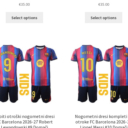
€
35.00
€
35.00
Ta
Ta
Select options
Select options
izdelek
izd
ima
im
več
ve
različic.
razl
Možnosti
Mož
lahko
lah
izberete
izb
na
na
strani
str
izdelka
izd
piti otroški nogometni dresi
Nogometni dresi kompleti
C Barcelona 2026-27 Robert
otroke FC Barcelona 2026-
Lewandowski #9 Domači
Lionel Messi #10 Domači