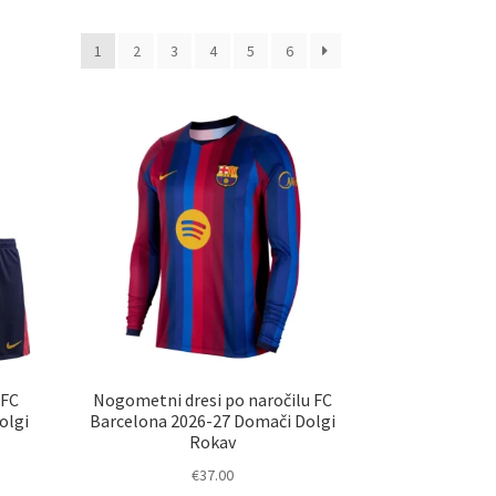
d
1
2
3
4
5
6
 FC
Nogometni dresi po naročilu FC
olgi
Barcelona 2026-27 Domači Dolgi
Rokav
€
37.00