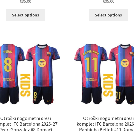
€
35.00
€
35.00
Ta
Ta
Select options
Select options
izdelek
izd
ima
im
več
ve
različic.
razl
Možnosti
Mož
lahko
lah
izberete
izb
na
na
strani
str
izdelka
izd
Otroški nogometni dresi
Otroški nogometni dresi
mpleti FC Barcelona 2026-27
kompleti FC Barcelona 2026
Pedri Gonzalez #8 Domači
Raphinha Belloli #11 Doma