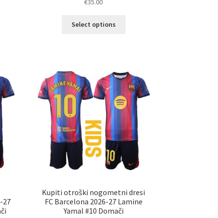
€
35.00
Ta
Select options
elek
izdelek
a
ima
č
več
ičic.
različic.
nosti
Možnosti
ko
lahko
erete
izberete
na
ani
strani
elka
izdelka
Kupiti otroški nogometni dresi
-27
FC Barcelona 2026-27 Lamine
či
Yamal #10 Domači