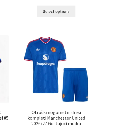
Ta
Select options
elek
izdelek
a
ima
č
več
ičic.
različic.
nosti
Možnosti
ko
lahko
erete
izberete
na
ani
strani
elka
izdelka
C
Otroški nogometni dresi
sí #5
kompleti Manchester United
2026/27 Gostujoči modra