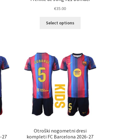
€
35.00
Ta
Select options
elek
izdelek
a
ima
č
več
ičic.
različic.
nosti
Možnosti
ko
lahko
erete
izberete
na
ani
strani
elka
izdelka
Otroški nogometni dresi
-27
kompleti FC Barcelona 2026-27