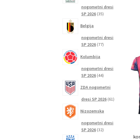
nogometni dresi
35
SP 2026
35
izdelkov
Belgija
nogometni dresi
77
SP 2026
77
izdelkov
Kolumbija
nogometni dresi
44
SP 2026
44
izdelkov
ZDA nogometni
61
dresi SP 2026
61
izdelkov
Nizozemska
nogometni dresi
32
SP 2026
32
izdelkov
ko