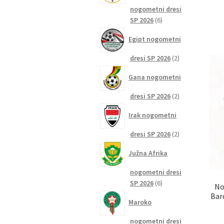
nogometni dresi
6
SP 2026
6
izdelkov
Egipt nogometni
2
dresi SP 2026
2
izdelka
Gana nogometni
2
dresi SP 2026
2
izdelka
Irak nogometni
2
dresi SP 2026
2
izdelka
Južna Afrika
nogometni dresi
6
SP 2026
6
No
izdelkov
Bar
Maroko
nogometni dresi