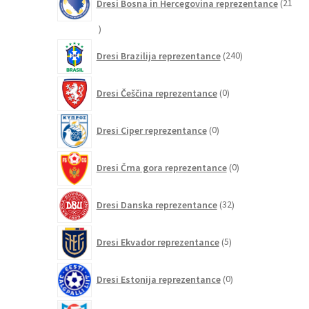
Dresi Bosna in Hercegovina reprezentance
21
21
izdelkov
240
Dresi Brazilija reprezentance
240
izdelkov
0
Dresi Češčina reprezentance
0
izdelkov
0
Dresi Ciper reprezentance
0
izdelkov
0
Dresi Črna gora reprezentance
0
izdelkov
32
Dresi Danska reprezentance
32
izdelkov
5
Dresi Ekvador reprezentance
5
izdelkov
0
Dresi Estonija reprezentance
0
izdelkov
0