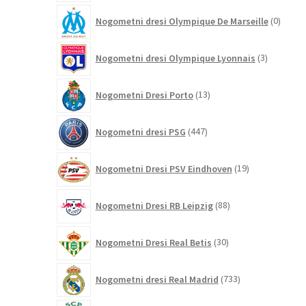
0
Nogometni dresi Olympique De Marseille
0
izdelk
3
Nogometni dresi Olympique Lyonnais
3
izdelki
13
Nogometni Dresi Porto
13
izdelkov
447
Nogometni dresi PSG
447
izdelkov
19
Nogometni Dresi PSV Eindhoven
19
izdelkov
88
Nogometni Dresi RB Leipzig
88
izdelkov
30
Nogometni Dresi Real Betis
30
izdelkov
733
Nogometni dresi Real Madrid
733
izdelkov