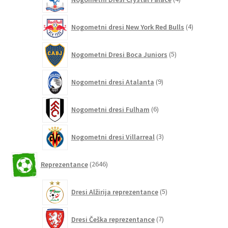
izdelki
4
Nogometni dresi New York Red Bulls
4
izdelki
5
Nogometni Dresi Boca Juniors
5
izdelkov
9
Nogometni dresi Atalanta
9
izdelkov
6
Nogometni dresi Fulham
6
izdelkov
3
Nogometni dresi Villarreal
3
izdelki
2646
Reprezentance
2646
izdelkov
5
Dresi Alžirija reprezentance
5
izdelkov
7
Dresi Češka reprezentance
7
izdelkov