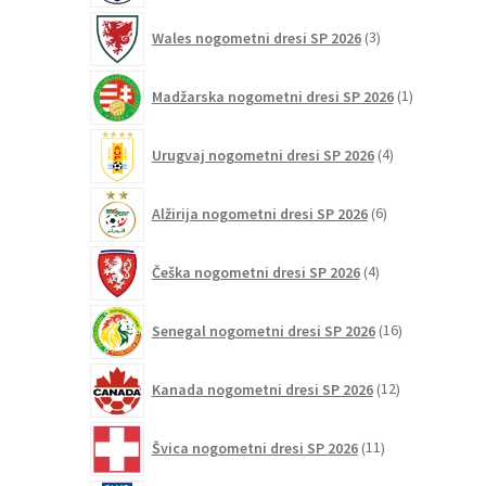
3
Wales nogometni dresi SP 2026
3
izdelki
1
Madžarska nogometni dresi SP 2026
1
izdelek
4
Urugvaj nogometni dresi SP 2026
4
izdelki
6
Alžirija nogometni dresi SP 2026
6
izdelkov
4
Češka nogometni dresi SP 2026
4
izdelki
16
Senegal nogometni dresi SP 2026
16
izdelkov
12
Kanada nogometni dresi SP 2026
12
izdelkov
11
Švica nogometni dresi SP 2026
11
izdelkov