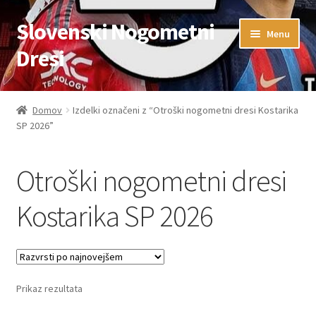
Slovenski Nogometni
Skip
Skip
Menu
to
to
Dresi
navigation
content
Domov
Domov
Izdelki označeni z “Otroški nogometni dresi Kostarika
SP 2026”
Blog
FAQs
Otroški nogometni dresi
Kontaktiraj nas
Kostarika SP 2026
Košarica
Moj račun
Prikaz rezultata
Trgovina