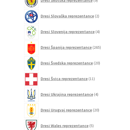
Dresi Škotska reprezentance
9
izdelkov
2
Dresi Slovaška reprezentance
2
izdelka
4
Dresi Slovenija reprezentance
4
izdelki
265
Dresi Španija reprezentance
265
izdelkov
20
Dresi Švedska reprezentance
20
izdelkov
11
Dresi Švica reprezentance
11
izdelkov
4
Dresi Ukrajina reprezentance
4
izdelki
20
Dresi Urugvaj reprezentance
20
izdelkov
5
Dresi Wales reprezentance
5
izdelkov