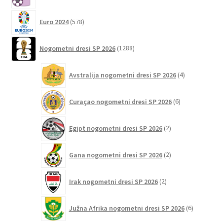
578
Euro 2024
578
izdelkov
1288
Nogometni dresi SP 2026
1288
izdelkov
4
Avstralija nogometni dresi SP 2026
4
izdelki
6
Curaçao nogometni dresi SP 2026
6
izdelkov
2
Egipt nogometni dresi SP 2026
2
izdelka
2
Gana nogometni dresi SP 2026
2
izdelka
2
Irak nogometni dresi SP 2026
2
izdelka
6
Južna Afrika nogometni dresi SP 2026
6
izdelkov