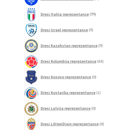
izdelek
99
Dresi Italija reprezentance
99
izdelkov
0
Dresi Izrael reprezentance
0
izdelkov
0
Dresi Kazahstan reprezentance
0
izdelkov
63
Dresi Kolumbija reprezentance
63
izdelkov
0
Dresi Kosovo reprezentance
0
izdelkov
1
Dresi Kostarika reprezentance
1
izdelek
0
Dresi Latvija reprezentance
0
izdelkov
0
Dresi Lihtenštajn reprezentance
0
izdelkov