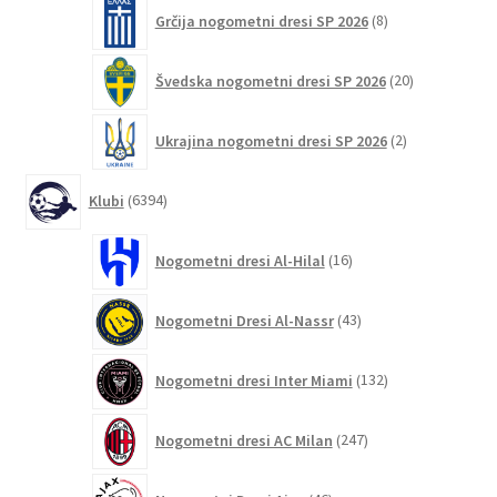
8
Grčija nogometni dresi SP 2026
8
izdelkov
20
Švedska nogometni dresi SP 2026
20
izdelkov
2
Ukrajina nogometni dresi SP 2026
2
izdelka
6394
Klubi
6394
izdelkov
16
Nogometni dresi Al-Hilal
16
izdelkov
43
Nogometni Dresi Al-Nassr
43
izdelkov
132
Nogometni dresi Inter Miami
132
izdelkov
247
Nogometni dresi AC Milan
247
izdelkov
46