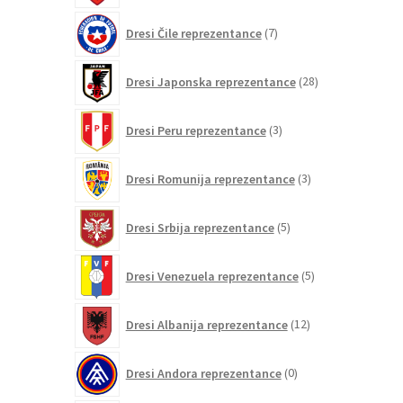
7
Dresi Čile reprezentance
7
izdelkov
28
Dresi Japonska reprezentance
28
izdelkov
3
Dresi Peru reprezentance
3
izdelki
3
Dresi Romunija reprezentance
3
izdelki
5
Dresi Srbija reprezentance
5
izdelkov
5
Dresi Venezuela reprezentance
5
izdelkov
12
Dresi Albanija reprezentance
12
izdelkov
0
Dresi Andora reprezentance
0
izdelkov