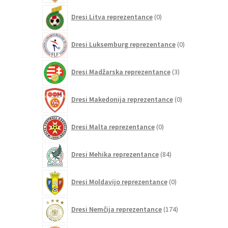
0
Dresi Litva reprezentance
0
izdelkov
0
Dresi Luksemburg reprezentance
0
izdelkov
3
Dresi Madžarska reprezentance
3
izdelki
0
Dresi Makedonija reprezentance
0
izdelkov
0
Dresi Malta reprezentance
0
izdelkov
84
Dresi Mehika reprezentance
84
izdelkov
0
Dresi Moldavijo reprezentance
0
izdelkov
174
Dresi Nemčija reprezentance
174
izdelkov