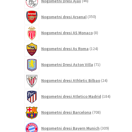
Nogometni Dresi Ajax
46
izdelkov
350
Nogometni dresi Arsenal
350
izdelkov
8
Nogometni dresi AS Monaco
8
izdelkov
124
Nogometni dresi As Roma
124
izdelkov
71
Nogometni Dresi Aston Villa
71
izdelkov
24
Nogometni dresi Athletic Bilbao
24
izdelkov
184
Nogometni dresi Atletico Madrid
184
izdelkov
708
Nogometni dresi Barcelona
708
izdelkov
309
Nogometni dresi Bayern Munich
309
izdelkov