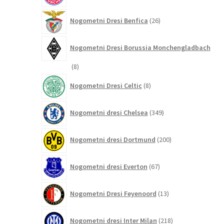
26
Nogometni Dresi Benfica
26
izdelkov
Nogometni Dresi Borussia Monchengladbach
8
8
izdelkov
8
Nogometni Dresi Celtic
8
izdelkov
349
Nogometni dresi Chelsea
349
izdelkov
200
Nogometni dresi Dortmund
200
izdelkov
67
Nogometni dresi Everton
67
izdelkov
13
Nogometni Dresi Feyenoord
13
izdelkov
218
Nogometni dresi Inter Milan
218