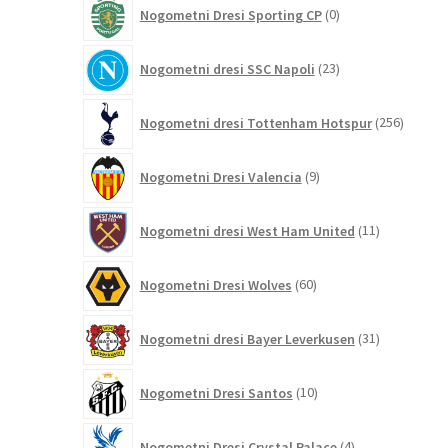
0
Nogometni Dresi Sporting CP
0
izdelkov
23
Nogometni dresi SSC Napoli
23
izdelkov
256
Nogometni dresi Tottenham Hotspur
256
izdelko
9
Nogometni Dresi Valencia
9
izdelkov
11
Nogometni dresi West Ham United
11
izdelkov
60
Nogometni Dresi Wolves
60
izdelkov
31
Nogometni dresi Bayer Leverkusen
31
izdelkov
10
Nogometni Dresi Santos
10
izdelkov
4
Nogometni Dresi Crystal Palace
4