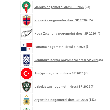
23
Maroko nogometni dresi SP 2026
23
izdelkov
25
Norveška nogometni dresi SP 2026
25
izdelkov
4
Nova Zelandija nogometni dresi SP 2026
4
izdelki
3
Panama nogometni dresi SP 2026
3
izdelki
5
Republika Koreja nogometni dresi SP 2026
5
izdel
2
Turčija nogometni dresi SP 2026
2
izdelka
1
Uzbekistan nogometni dresi SP 2026
1
izdelek
121
Argentina nogometni dresi SP 2026
121
izdelkov
93