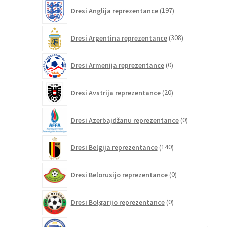
197
Dresi Anglija reprezentance
197
izdelkov
308
Dresi Argentina reprezentance
308
izdelkov
0
Dresi Armenija reprezentance
0
izdelkov
20
Dresi Avstrija reprezentance
20
izdelkov
0
Dresi Azerbajdžanu reprezentance
0
izdelkov
140
Dresi Belgija reprezentance
140
izdelkov
0
Dresi Belorusijo reprezentance
0
izdelkov
0
Dresi Bolgarijo reprezentance
0
izdelkov