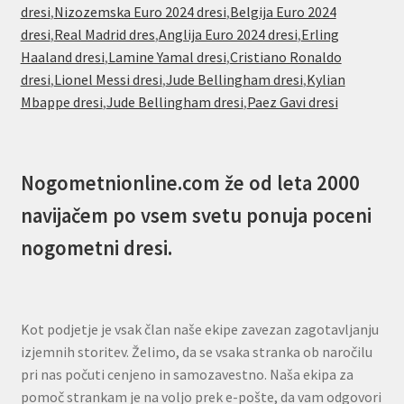
dresi
,
Nizozemska Euro 2024 dresi
,
Belgija Euro 2024
dresi
,
Real Madrid dres
,
Anglija Euro 2024 dresi
,
Erling
Haaland dresi
,
Lamine Yamal dresi
,
Cristiano Ronaldo
dresi
,
Lionel Messi dresi
,
Jude Bellingham dresi
,
Kylian
Mbappe dresi
,
Jude Bellingham dresi
,
Paez Gavi dresi
Nogometnionline.com že od leta 2000
navijačem po vsem svetu ponuja poceni
nogometni dresi.
Kot podjetje je vsak član naše ekipe zavezan zagotavljanju
izjemnih storitev. Želimo, da se vsaka stranka ob naročilu
pri nas počuti cenjeno in samozavestno. Naša ekipa za
pomoč strankam je na voljo prek e-pošte, da vam odgovori