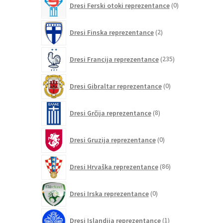
Dresi Ferski otoki reprezentance
0
izdelkov
2
Dresi Finska reprezentance
2
izdelka
235
Dresi Francija reprezentance
235
izdelkov
0
Dresi Gibraltar reprezentance
0
izdelkov
8
Dresi Grčija reprezentance
8
izdelkov
0
Dresi Gruzija reprezentance
0
izdelkov
86
Dresi Hrvaška reprezentance
86
izdelkov
0
Dresi Irska reprezentance
0
izdelkov
1
Dresi Islandija reprezentance
1