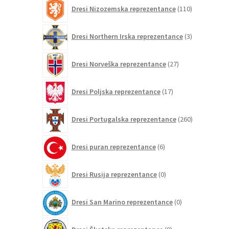
110
Dresi Nizozemska reprezentance
110
izdelkov
3
Dresi Northern Irska reprezentance
3
izdelki
27
Dresi Norveška reprezentance
27
izdelkov
17
Dresi Poljska reprezentance
17
izdelkov
260
Dresi Portugalska reprezentance
260
izdelkov
6
Dresi puran reprezentance
6
izdelkov
0
Dresi Rusija reprezentance
0
izdelkov
0
Dresi San Marino reprezentance
0
izdelkov
9