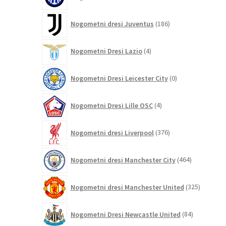
izdelkov
186
Nogometni dresi Juventus
186
izdelkov
4
Nogometni Dresi Lazio
4
izdelki
0
Nogometni Dresi Leicester City
0
izdelkov
4
Nogometni Dresi Lille OSC
4
izdelki
376
Nogometni dresi Liverpool
376
izdelkov
464
Nogometni dresi Manchester City
464
izdelkov
325
Nogometni dresi Manchester United
325
izdelkov
84
Nogometni Dresi Newcastle United
84
izdelkov