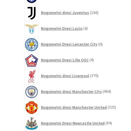
186
Nogometni dresi Juventus
186
izdelkov
4
Nogometni Dresi Lazio
4
izdelki
0
Nogometni Dresi Leicester City
0
izdelkov
4
Nogometni Dresi Lille OSC
4
izdelki
376
Nogometni dresi Liverpool
376
izdelkov
464
Nogometni dresi Manchester City
464
izdelkov
325
Nogometni dresi Manchester United
325
izdelkov
84
Nogometni Dresi Newcastle United
84
izdelkov