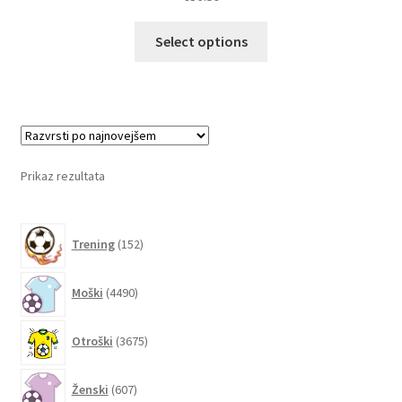
Ta
Select options
izdelek
ima
več
različic.
Možnosti
lahko
Prikaz rezultata
izberete
na
152
strani
Trening
152
izdelkov
izdelka
4490
Moški
4490
izdelkov
3675
Otroški
3675
izdelkov
607
Ženski
607
izdelkov