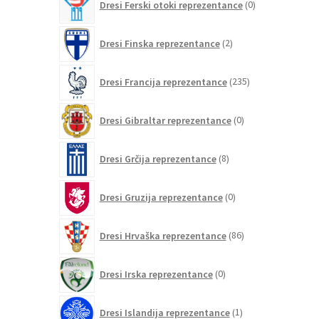
Dresi Ferski otoki reprezentance
0
izdelkov
2
Dresi Finska reprezentance
2
izdelka
235
Dresi Francija reprezentance
235
izdelkov
0
Dresi Gibraltar reprezentance
0
izdelkov
8
Dresi Grčija reprezentance
8
izdelkov
0
Dresi Gruzija reprezentance
0
izdelkov
86
Dresi Hrvaška reprezentance
86
izdelkov
0
Dresi Irska reprezentance
0
izdelkov
1
Dresi Islandija reprezentance
1
izdelek