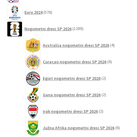
578
Euro 2024
578
izdelkov
1288
Nogometni dresi SP 2026
1288
izdelkov
4
Avstralija nogometni dresi SP 2026
4
izdelki
6
Curaçao nogometni dresi SP 2026
6
izdelkov
2
Egipt nogometni dresi SP 2026
2
izdelka
2
Gana nogometni dresi SP 2026
2
izdelka
2
Irak nogometni dresi SP 2026
2
izdelka
6
Južna Afrika nogometni dresi SP 2026
6
izdelkov