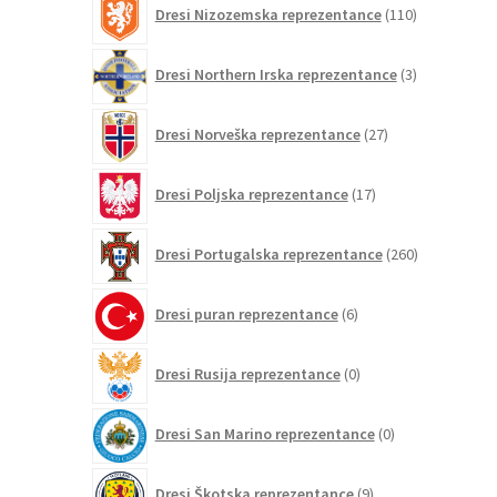
Dresi Nizozemska reprezentance
110
izdelkov
3
Dresi Northern Irska reprezentance
3
izdelki
27
Dresi Norveška reprezentance
27
izdelkov
17
Dresi Poljska reprezentance
17
izdelkov
260
Dresi Portugalska reprezentance
260
izdelkov
6
Dresi puran reprezentance
6
izdelkov
0
Dresi Rusija reprezentance
0
izdelkov
0
Dresi San Marino reprezentance
0
izdelkov
9
Dresi Škotska reprezentance
9