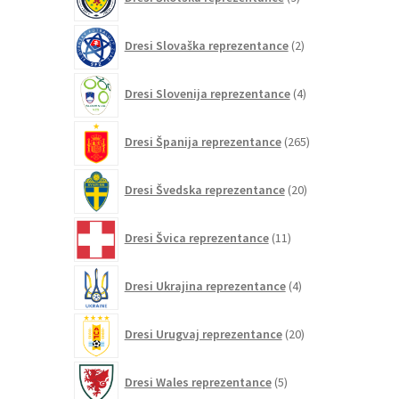
izdelkov
2
Dresi Slovaška reprezentance
2
izdelka
4
Dresi Slovenija reprezentance
4
izdelki
265
Dresi Španija reprezentance
265
izdelkov
20
Dresi Švedska reprezentance
20
izdelkov
11
Dresi Švica reprezentance
11
izdelkov
4
Dresi Ukrajina reprezentance
4
izdelki
20
Dresi Urugvaj reprezentance
20
izdelkov
5
Dresi Wales reprezentance
5
izdelkov