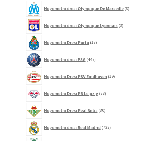
0
Nogometni dresi Olympique De Marseille
0
izdelk
3
Nogometni dresi Olympique Lyonnais
3
izdelki
13
Nogometni Dresi Porto
13
izdelkov
447
Nogometni dresi PSG
447
izdelkov
19
Nogometni Dresi PSV Eindhoven
19
izdelkov
88
Nogometni Dresi RB Leipzig
88
izdelkov
30
Nogometni Dresi Real Betis
30
izdelkov
733
Nogometni dresi Real Madrid
733
izdelkov
0