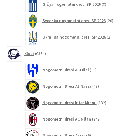
8
Grčija nogometni dresi SP 2026
8
izdelkov
20
Švedska nogometni dresi SP 2026
20
izdelkov
2
Ukrajina nogometni dresi SP 2026
2
izdelka
6394
Klubi
6394
izdelkov
16
Nogometni dresi Al-Hilal
16
izdelkov
43
Nogometni Dresi Al-Nassr
43
izdelkov
132
Nogometni dresi Inter Miami
132
izdelkov
247
Nogometni dresi AC Milan
247
izdelkov
46
Nogometni Dresi Ajax
46