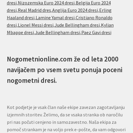
dresi
,
Nizozemska Euro 2024 dresi
,
Belgija Euro 2024
dresi
,
Real Madrid dres
,
Anglija Euro 2024 dresi
,
Erling
Haaland dresi
,
Lamine Yamal dresi
,
Cristiano Ronaldo
dresi
,
Lionel Messi dresi
,
Jude Bellingham dresi
,
Kylian
Mbappe dresi
,
Jude Bellingham dresi
,
Paez Gavi dresi
Nogometnionline.com že od leta 2000
navijačem po vsem svetu ponuja poceni
nogometni dresi.
Kot podjetje je vsak član naše ekipe zavezan zagotavljanju
izjemnih storitev. Želimo, da se vsaka stranka ob naročilu
pri nas počuti cenjeno in samozavestno. Naša ekipa za
pomoč strankam je na voljo prek e-pošte, da vam odgovori