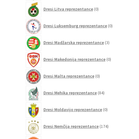
0
Dresi Litva reprezentance
0
izdelkov
0
Dresi Luksemburg reprezentance
0
izdelkov
3
Dresi Madžarska reprezentance
3
izdelki
0
Dresi Makedonija reprezentance
0
izdelkov
0
Dresi Malta reprezentance
0
izdelkov
84
Dresi Mehika reprezentance
84
izdelkov
0
Dresi Moldavijo reprezentance
0
izdelkov
174
Dresi Nemčija reprezentance
174
izdelkov
110