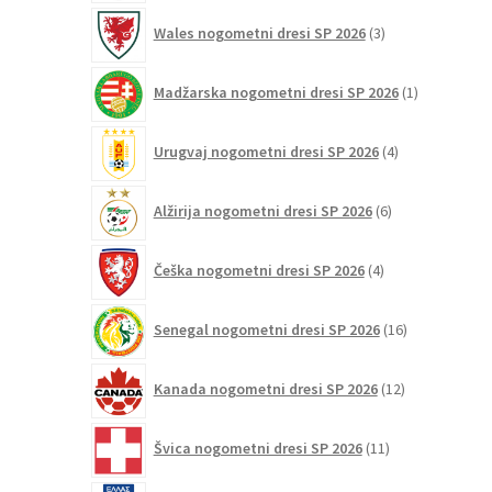
3
Wales nogometni dresi SP 2026
3
izdelki
1
Madžarska nogometni dresi SP 2026
1
izdelek
4
Urugvaj nogometni dresi SP 2026
4
izdelki
6
Alžirija nogometni dresi SP 2026
6
izdelkov
4
Češka nogometni dresi SP 2026
4
izdelki
16
Senegal nogometni dresi SP 2026
16
izdelkov
12
Kanada nogometni dresi SP 2026
12
izdelkov
11
Švica nogometni dresi SP 2026
11
izdelkov