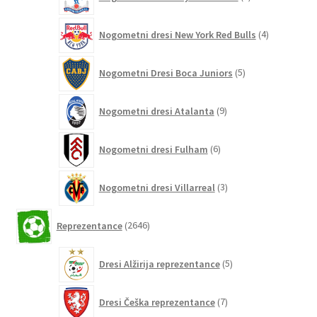
izdelki
4
Nogometni dresi New York Red Bulls
4
izdelki
5
Nogometni Dresi Boca Juniors
5
izdelkov
9
Nogometni dresi Atalanta
9
izdelkov
6
Nogometni dresi Fulham
6
izdelkov
3
Nogometni dresi Villarreal
3
izdelki
2646
Reprezentance
2646
izdelkov
5
Dresi Alžirija reprezentance
5
izdelkov
7
Dresi Češka reprezentance
7
izdelkov