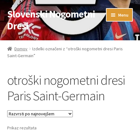
Slovenski Nogometni
Skip
Skip
Menu
to
to
Dresi
navigation
content
Domov
Domov
Izdelki označeni z “otroški nogometni dresi Paris
Saint-Germain”
Blog
FAQs
otroški nogometni dresi
Kontaktiraj nas
Paris Saint-Germain
Košarica
Moj račun
Prikaz rezultata
Trgovina