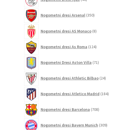
izdelkov
350
Nogometni dresi Arsenal
350
izdelkov
8
Nogometni dresi AS Monaco
8
izdelkov
124
Nogometni dresi As Roma
124
izdelkov
71
Nogometni Dresi Aston Villa
71
izdelkov
24
Nogometni dresi Athletic Bilbao
24
izdelkov
184
Nogometni dresi Atletico Madrid
184
izdelkov
708
Nogometni dresi Barcelona
708
izdelkov
309
Nogometni dresi Bayern Munich
309
izdelkov