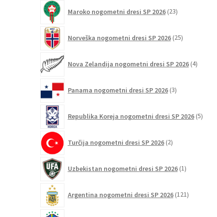
23
Maroko nogometni dresi SP 2026
23
izdelkov
25
Norveška nogometni dresi SP 2026
25
izdelkov
4
Nova Zelandija nogometni dresi SP 2026
4
izdelki
3
Panama nogometni dresi SP 2026
3
izdelki
5
Republika Koreja nogometni dresi SP 2026
5
izdel
2
Turčija nogometni dresi SP 2026
2
izdelka
1
Uzbekistan nogometni dresi SP 2026
1
izdelek
121
Argentina nogometni dresi SP 2026
121
izdelkov
93