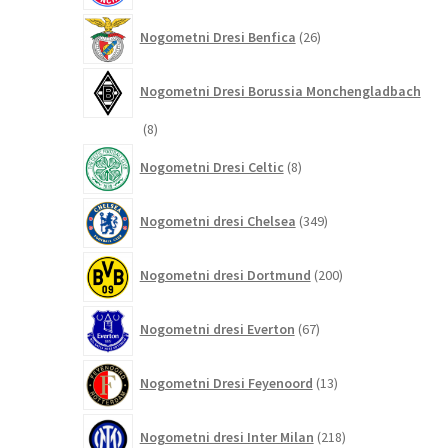
26
Nogometni Dresi Benfica
26
izdelkov
Nogometni Dresi Borussia Monchengladbach
8
8
izdelkov
8
Nogometni Dresi Celtic
8
izdelkov
349
Nogometni dresi Chelsea
349
izdelkov
200
Nogometni dresi Dortmund
200
izdelkov
67
Nogometni dresi Everton
67
izdelkov
13
Nogometni Dresi Feyenoord
13
izdelkov
218
Nogometni dresi Inter Milan
218
izdelkov