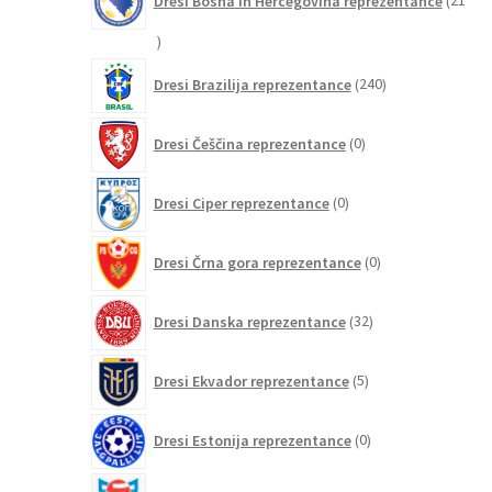
Dresi Bosna in Hercegovina reprezentance
21
21
izdelkov
240
Dresi Brazilija reprezentance
240
izdelkov
0
Dresi Češčina reprezentance
0
izdelkov
0
Dresi Ciper reprezentance
0
izdelkov
0
Dresi Črna gora reprezentance
0
izdelkov
32
Dresi Danska reprezentance
32
izdelkov
5
Dresi Ekvador reprezentance
5
izdelkov
0
Dresi Estonija reprezentance
0
izdelkov
0