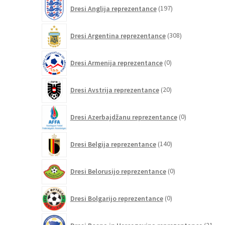
197
Dresi Anglija reprezentance
197
izdelkov
308
Dresi Argentina reprezentance
308
izdelkov
0
Dresi Armenija reprezentance
0
izdelkov
20
Dresi Avstrija reprezentance
20
izdelkov
0
Dresi Azerbajdžanu reprezentance
0
izdelkov
140
Dresi Belgija reprezentance
140
izdelkov
0
Dresi Belorusijo reprezentance
0
izdelkov
0
Dresi Bolgarijo reprezentance
0
izdelkov