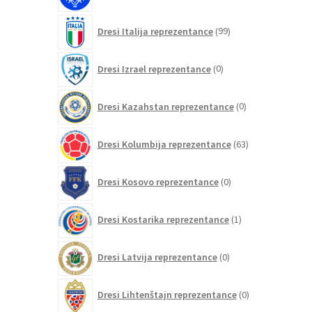
99
Dresi Italija reprezentance
99
izdelkov
0
Dresi Izrael reprezentance
0
izdelkov
0
Dresi Kazahstan reprezentance
0
izdelkov
63
Dresi Kolumbija reprezentance
63
izdelkov
0
Dresi Kosovo reprezentance
0
izdelkov
1
Dresi Kostarika reprezentance
1
izdelek
0
Dresi Latvija reprezentance
0
izdelkov
0
Dresi Lihtenštajn reprezentance
0
izdelkov