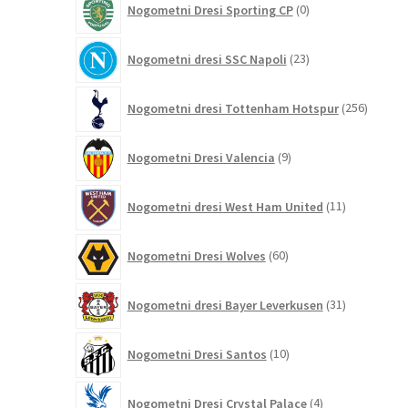
Nogometni Dresi Sporting CP
0
izdelkov
23
Nogometni dresi SSC Napoli
23
izdelkov
256
Nogometni dresi Tottenham Hotspur
256
izdelko
9
Nogometni Dresi Valencia
9
izdelkov
11
Nogometni dresi West Ham United
11
izdelkov
60
Nogometni Dresi Wolves
60
izdelkov
31
Nogometni dresi Bayer Leverkusen
31
izdelkov
10
Nogometni Dresi Santos
10
izdelkov
4
Nogometni Dresi Crystal Palace
4