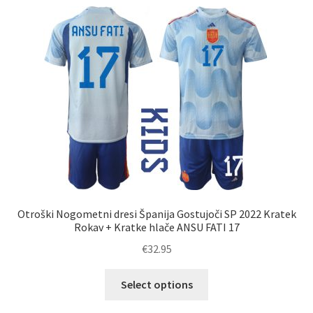
različic.
Možnosti
lahko
izberete
na
strani
izdelka
Otroški Nogometni dresi Španija Gostujoči SP 2022 Kratek
Rokav + Kratke hlače ANSU FATI 17
€
32.95
Ta
Select options
izdelek
ima