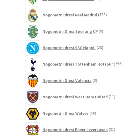
izdelkov
733
Nogometni dresi Real Madrid
733
izdelkov
0
Nogometni Dresi Sporting CP
0
izdelkov
23
Nogometni dresi SSC Napoli
23
izdelkov
256
Nogometni dresi Tottenham Hotspur
256
izdelko
9
Nogometni Dresi Valencia
9
izdelkov
11
Nogometni dresi West Ham United
11
izdelkov
60
Nogometni Dresi Wolves
60
izdelkov
31
Nogometni dresi Bayer Leverkusen
31
izdelkov