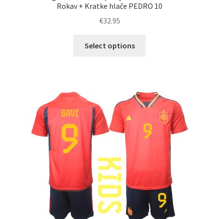
Rokav + Kratke hlače PEDRO 10
€
32.95
Ta
Select options
izdelek
ima
več
različic.
Možnosti
lahko
izberete
na
strani
izdelka