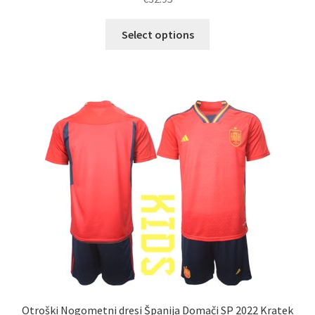
Ta
Select options
izdelek
ima
več
različic.
Možnosti
lahko
izberete
na
strani
izdelka
Otroški Nogometni dresi Španija Domači SP 2022 Kratek