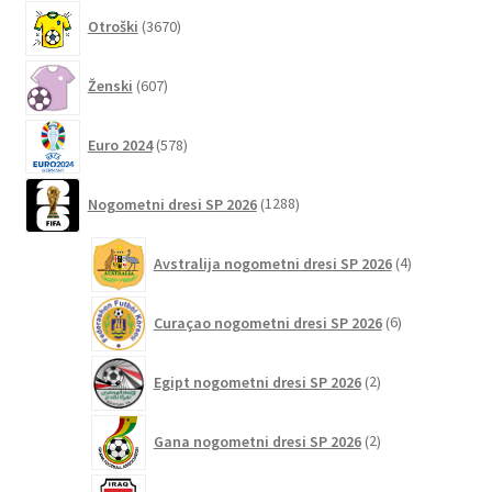
3670
Otroški
3670
izdelkov
607
Ženski
607
izdelkov
578
Euro 2024
578
izdelkov
1288
Nogometni dresi SP 2026
1288
izdelkov
4
Avstralija nogometni dresi SP 2026
4
izdelki
6
Curaçao nogometni dresi SP 2026
6
izdelkov
2
Egipt nogometni dresi SP 2026
2
izdelka
2
Gana nogometni dresi SP 2026
2
izdelka
2