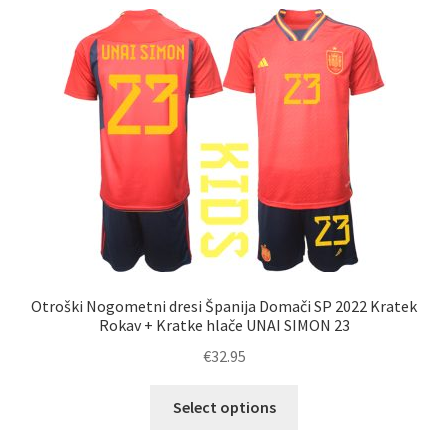
latest
Zaključek nakupa
Otroški Nogometni dresi Španija Domači SP 2022 Kratek
Rokav + Kratke hlače UNAI SIMON 23
€
32.95
Ta
Select options
izdelek
ima