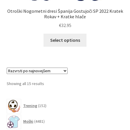
Otroški Nogometni dresi Španija Gostujoči SP 2022 Kratek
Rokav + Kratke hlače
€
32.95
Ta
Select options
izdelek
ima
več
različic.
Možnosti
lahko
Sorted
Showing all 15 results
izberete
by
na
latest
152
strani
Trening
152
izdelkov
izdelka
4481
Moški
4481
izdelkov