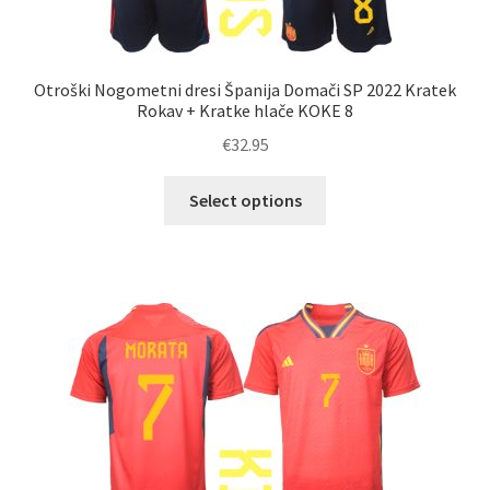
Otroški Nogometni dresi Španija Domači SP 2022 Kratek
Rokav + Kratke hlače KOKE 8
€
32.95
Ta
Select options
izdelek
ima
več
različic.
Možnosti
lahko
izberete
na
strani
izdelka