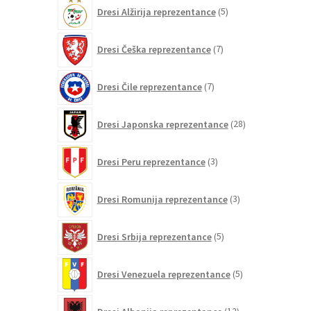
5
Dresi Alžirija reprezentance
5
izdelkov
7
Dresi Češka reprezentance
7
izdelkov
7
Dresi Čile reprezentance
7
izdelkov
28
Dresi Japonska reprezentance
28
izdelkov
3
Dresi Peru reprezentance
3
izdelki
3
Dresi Romunija reprezentance
3
izdelki
5
Dresi Srbija reprezentance
5
izdelkov
5
Dresi Venezuela reprezentance
5
izdelkov
12