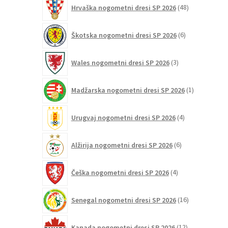
48
Hrvaška nogometni dresi SP 2026
48
izdelkov
6
Škotska nogometni dresi SP 2026
6
izdelkov
3
Wales nogometni dresi SP 2026
3
izdelki
1
Madžarska nogometni dresi SP 2026
1
izdelek
4
Urugvaj nogometni dresi SP 2026
4
izdelki
6
Alžirija nogometni dresi SP 2026
6
izdelkov
4
Češka nogometni dresi SP 2026
4
izdelki
16
Senegal nogometni dresi SP 2026
16
izdelkov
12
Kanada nogometni dresi SP 2026
12