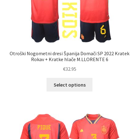
izdelka
Otroški Nogometni dresi Španija Domači SP 2022 Kratek
Rokav + Kratke hlače M.LLORENTE 6
€
32.95
Ta
Select options
izdelek
ima
več
različic.
Možnosti
lahko
izberete