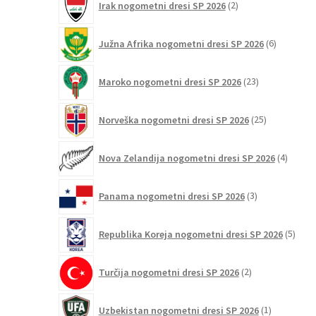
Irak nogometni dresi SP 2026
2
izdelka
6
Južna Afrika nogometni dresi SP 2026
6
izdelkov
23
Maroko nogometni dresi SP 2026
23
izdelkov
25
Norveška nogometni dresi SP 2026
25
izdelkov
4
Nova Zelandija nogometni dresi SP 2026
4
izdelki
3
Panama nogometni dresi SP 2026
3
izdelki
5
Republika Koreja nogometni dresi SP 2026
5
izdel
2
Turčija nogometni dresi SP 2026
2
izdelka
1
Uzbekistan nogometni dresi SP 2026
1