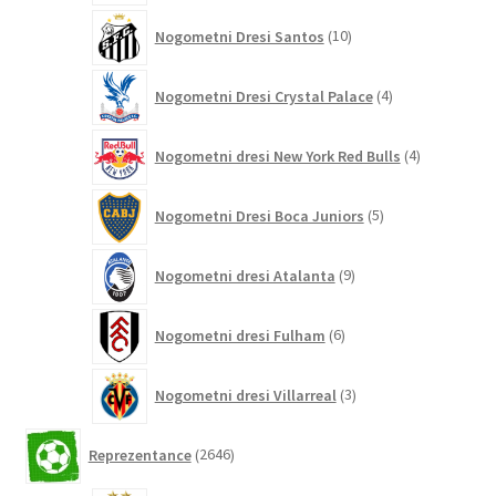
10
Nogometni Dresi Santos
10
izdelkov
4
Nogometni Dresi Crystal Palace
4
izdelki
4
Nogometni dresi New York Red Bulls
4
izdelki
5
Nogometni Dresi Boca Juniors
5
izdelkov
9
Nogometni dresi Atalanta
9
izdelkov
6
Nogometni dresi Fulham
6
izdelkov
3
Nogometni dresi Villarreal
3
izdelki
2646
Reprezentance
2646
izdelkov