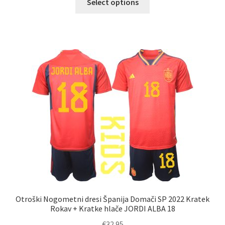
Select options
izdelek
ima
več
različic.
Možnosti
lahko
izberete
na
strani
izdelka
Otroški Nogometni dresi Španija Domači SP 2022 Kratek
Rokav + Kratke hlače JORDI ALBA 18
€
32.95