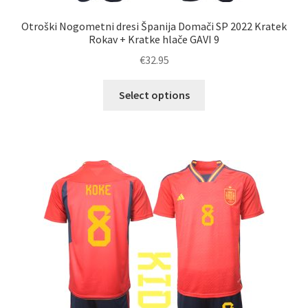
Otroški Nogometni dresi Španija Domači SP 2022 Kratek
Rokav + Kratke hlače GAVI 9
€
32.95
Ta
Select options
izdelek
ima
več
različic.
Možnosti
lahko
izberete
na
strani
izdelka