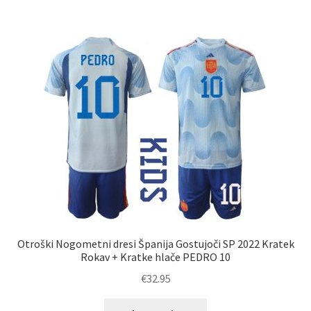
več
različic.
Možnosti
lahko
izberete
na
strani
izdelka
Otroški Nogometni dresi Španija Gostujoči SP 2022 Kratek
Rokav + Kratke hlače PEDRO 10
€
32.95
Ta