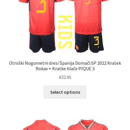
na
strani
izdelka
Otroški Nogometni dresi Španija Domači SP 2022 Kratek
Rokav + Kratke hlače PIQUE 3
€
32.95
Ta
Select options
izdelek
ima
več
različic.
Možnosti