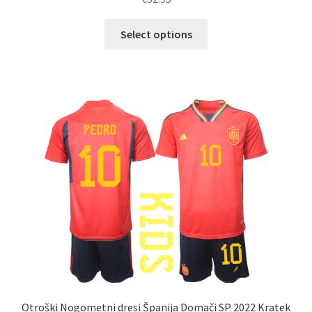
Ta
Select options
izdelek
ima
več
različic.
Možnosti
lahko
izberete
na
strani
izdelka
Otroški Nogometni dresi Španija Domači SP 2022 Kratek