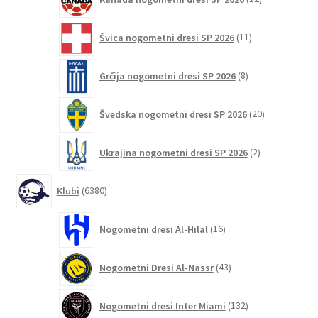
izdelkov
11
Švica nogometni dresi SP 2026
11
izdelkov
8
Grčija nogometni dresi SP 2026
8
izdelkov
20
Švedska nogometni dresi SP 2026
20
izdelkov
2
Ukrajina nogometni dresi SP 2026
2
izdelka
6380
Klubi
6380
izdelkov
16
Nogometni dresi Al-Hilal
16
izdelkov
43
Nogometni Dresi Al-Nassr
43
izdelkov
132
Nogometni dresi Inter Miami
132
izdelkov