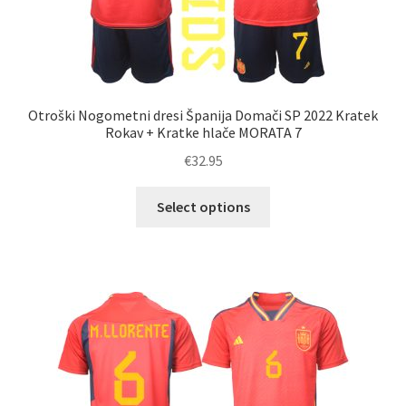
Otroški Nogometni dresi Španija Domači SP 2022 Kratek
Rokav + Kratke hlače MORATA 7
€
32.95
Ta
Select options
izdelek
ima
več
različic.
Možnosti
lahko
izberete
na
strani