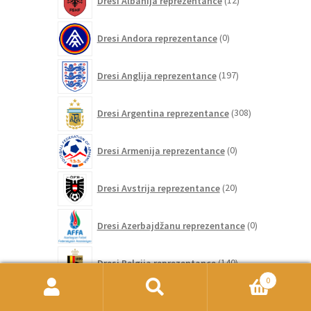
Dresi Albanija reprezentance
12
izdelkov
0
Dresi Andora reprezentance
0
izdelkov
197
Dresi Anglija reprezentance
197
izdelkov
308
Dresi Argentina reprezentance
308
izdelkov
0
Dresi Armenija reprezentance
0
izdelkov
20
Dresi Avstrija reprezentance
20
izdelkov
0
Dresi Azerbajdžanu reprezentance
0
izdelkov
140
Dresi Belgija reprezentance
140
izdelkov
0
0
Išči:
Iskanje
Dresi Belorusijo reprezentance
0
izdelkov