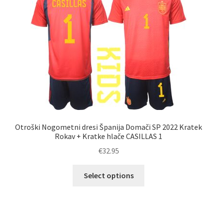
lahko
izberete
na
strani
izdelka
Otroški Nogometni dresi Španija Domači SP 2022 Kratek
Rokav + Kratke hlače CASILLAS 1
€
32.95
Ta
Select options
izdelek
ima
več