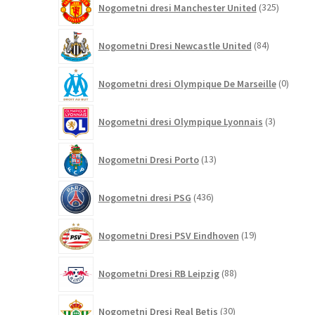
Nogometni dresi Manchester United
325
izdelkov
84
Nogometni Dresi Newcastle United
84
izdelkov
0
Nogometni dresi Olympique De Marseille
0
izdelk
3
Nogometni dresi Olympique Lyonnais
3
izdelki
13
Nogometni Dresi Porto
13
izdelkov
436
Nogometni dresi PSG
436
izdelkov
19
Nogometni Dresi PSV Eindhoven
19
izdelkov
88
Nogometni Dresi RB Leipzig
88
izdelkov
30
Nogometni Dresi Real Betis
30