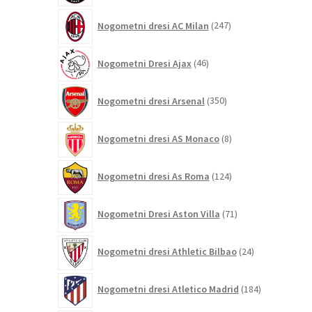
247
Nogometni dresi AC Milan
247
izdelkov
46
Nogometni Dresi Ajax
46
izdelkov
350
Nogometni dresi Arsenal
350
izdelkov
8
Nogometni dresi AS Monaco
8
izdelkov
124
Nogometni dresi As Roma
124
izdelkov
71
Nogometni Dresi Aston Villa
71
izdelkov
24
Nogometni dresi Athletic Bilbao
24
izdelkov
184
Nogometni dresi Atletico Madrid
184
izdelkov