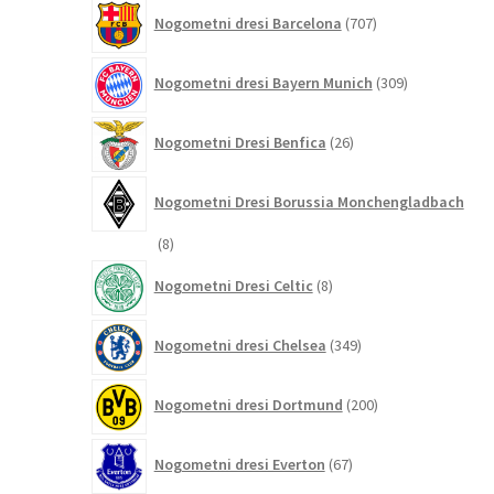
707
Nogometni dresi Barcelona
707
izdelkov
309
Nogometni dresi Bayern Munich
309
izdelkov
26
Nogometni Dresi Benfica
26
izdelkov
Nogometni Dresi Borussia Monchengladbach
8
8
izdelkov
8
Nogometni Dresi Celtic
8
izdelkov
349
Nogometni dresi Chelsea
349
izdelkov
200
Nogometni dresi Dortmund
200
izdelkov
67
Nogometni dresi Everton
67
izdelkov