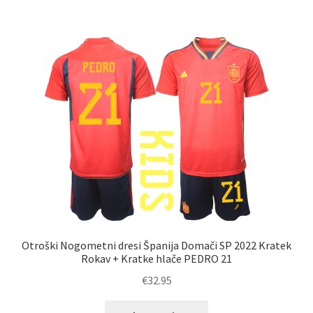
več
različic.
Možnosti
lahko
izberete
na
strani
izdelka
Otroški Nogometni dresi Španija Domači SP 2022 Kratek
Rokav + Kratke hlače PEDRO 21
€
32.95
Ta