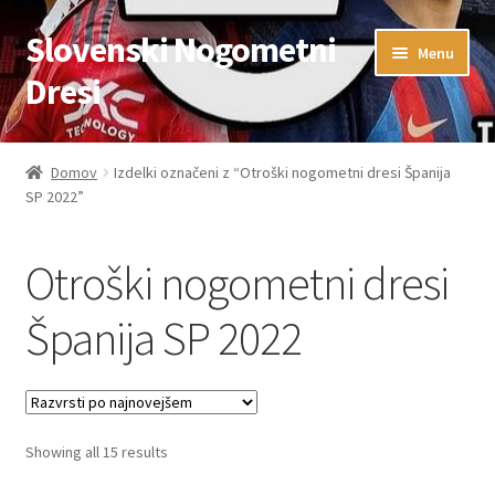
Slovenski Nogometni
Skip
Skip
Menu
to
to
Dresi
navigation
content
Domov
Domov
Izdelki označeni z “Otroški nogometni dresi Španija
SP 2022”
Blog
FAQs
Otroški nogometni dresi
Kontaktiraj nas
Španija SP 2022
Košarica
Moj račun
Sorted
Showing all 15 results
by
Trgovina