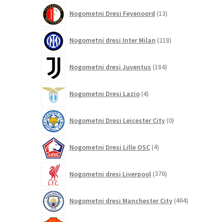
13
Nogometni Dresi Feyenoord
13
izdelkov
218
Nogometni dresi Inter Milan
218
izdelkov
184
Nogometni dresi Juventus
184
izdelkov
4
Nogometni Dresi Lazio
4
izdelki
0
Nogometni Dresi Leicester City
0
izdelkov
4
Nogometni Dresi Lille OSC
4
izdelki
376
Nogometni dresi Liverpool
376
izdelkov
464
Nogometni dresi Manchester City
464
izdelkov
325