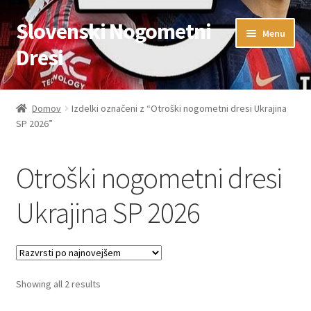
Slovenski Nogometni
Skip
Skip
Menu
to
to
Dresi
navigation
content
Domov
Domov
Izdelki označeni z “Otroški nogometni dresi Ukrajina
SP 2026”
Blog
FAQs
Otroški nogometni dresi
Kontaktiraj nas
Ukrajina SP 2026
Košarica
Moj račun
Sorted
Showing all 2 results
by
Trgovina