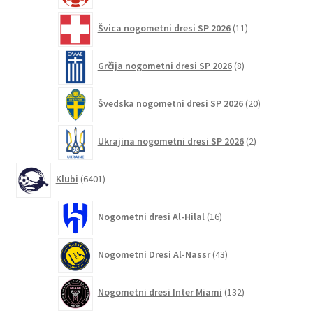
11
Švica nogometni dresi SP 2026
11
izdelkov
8
Grčija nogometni dresi SP 2026
8
izdelkov
20
Švedska nogometni dresi SP 2026
20
izdelkov
2
Ukrajina nogometni dresi SP 2026
2
izdelka
6401
Klubi
6401
izdelek
16
Nogometni dresi Al-Hilal
16
izdelkov
43
Nogometni Dresi Al-Nassr
43
izdelkov
132
Nogometni dresi Inter Miami
132
izdelkov