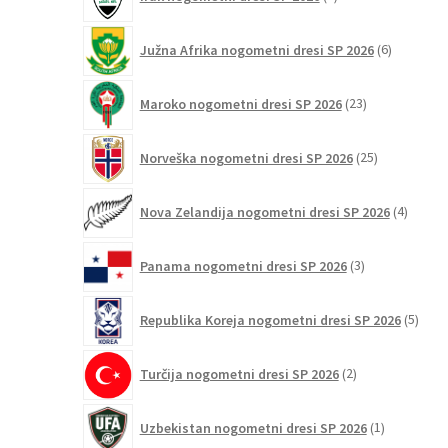
izdelka
6
Južna Afrika nogometni dresi SP 2026
6
izdelkov
23
Maroko nogometni dresi SP 2026
23
izdelkov
25
Norveška nogometni dresi SP 2026
25
izdelkov
4
Nova Zelandija nogometni dresi SP 2026
4
izdelki
3
Panama nogometni dresi SP 2026
3
izdelki
5
Republika Koreja nogometni dresi SP 2026
5
izdel
2
Turčija nogometni dresi SP 2026
2
izdelka
1
Uzbekistan nogometni dresi SP 2026
1
izdelek