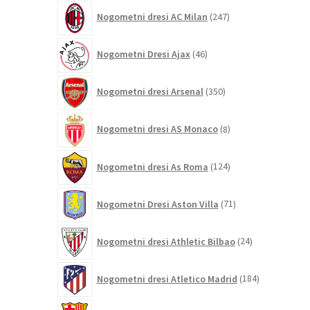
247
Nogometni dresi AC Milan
247
izdelkov
46
Nogometni Dresi Ajax
46
izdelkov
350
Nogometni dresi Arsenal
350
izdelkov
8
Nogometni dresi AS Monaco
8
izdelkov
124
Nogometni dresi As Roma
124
izdelkov
71
Nogometni Dresi Aston Villa
71
izdelkov
24
Nogometni dresi Athletic Bilbao
24
izdelkov
184
Nogometni dresi Atletico Madrid
184
izdelkov
708