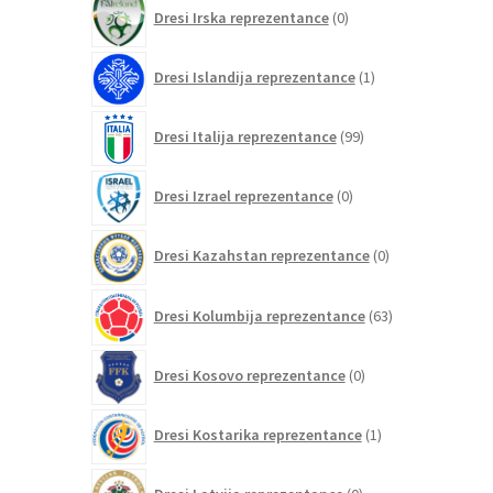
0
Dresi Irska reprezentance
0
izdelkov
1
Dresi Islandija reprezentance
1
izdelek
99
Dresi Italija reprezentance
99
izdelkov
0
Dresi Izrael reprezentance
0
izdelkov
0
Dresi Kazahstan reprezentance
0
izdelkov
63
Dresi Kolumbija reprezentance
63
izdelkov
0
Dresi Kosovo reprezentance
0
izdelkov
1
Dresi Kostarika reprezentance
1
izdelek
0