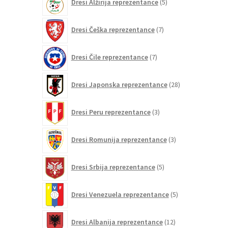
Dresi Alžirija reprezentance
5
izdelkov
7
Dresi Češka reprezentance
7
izdelkov
7
Dresi Čile reprezentance
7
izdelkov
28
Dresi Japonska reprezentance
28
izdelkov
3
Dresi Peru reprezentance
3
izdelki
3
Dresi Romunija reprezentance
3
izdelki
5
Dresi Srbija reprezentance
5
izdelkov
5
Dresi Venezuela reprezentance
5
izdelkov
12
Dresi Albanija reprezentance
12
izdelkov