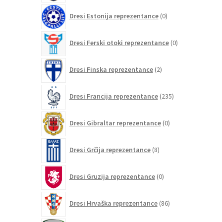
0
Dresi Estonija reprezentance
0
izdelkov
0
Dresi Ferski otoki reprezentance
0
izdelkov
2
Dresi Finska reprezentance
2
izdelka
235
Dresi Francija reprezentance
235
izdelkov
0
Dresi Gibraltar reprezentance
0
izdelkov
8
Dresi Grčija reprezentance
8
izdelkov
0
Dresi Gruzija reprezentance
0
izdelkov
86
Dresi Hrvaška reprezentance
86
izdelkov