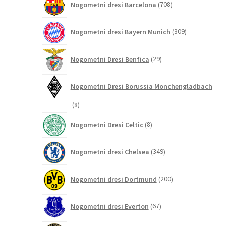
Nogometni dresi Barcelona
708
izdelkov
309
Nogometni dresi Bayern Munich
309
izdelkov
29
Nogometni Dresi Benfica
29
izdelkov
Nogometni Dresi Borussia Monchengladbach
8
8
izdelkov
8
Nogometni Dresi Celtic
8
izdelkov
349
Nogometni dresi Chelsea
349
izdelkov
200
Nogometni dresi Dortmund
200
izdelkov
67
Nogometni dresi Everton
67
izdelkov