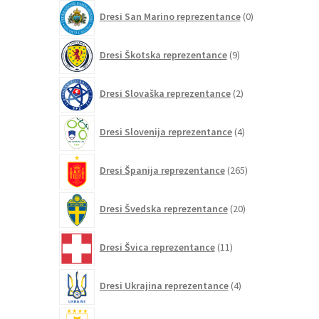
0
Dresi San Marino reprezentance
0
izdelkov
9
Dresi Škotska reprezentance
9
izdelkov
2
Dresi Slovaška reprezentance
2
izdelka
4
Dresi Slovenija reprezentance
4
izdelki
265
Dresi Španija reprezentance
265
izdelkov
20
Dresi Švedska reprezentance
20
izdelkov
11
Dresi Švica reprezentance
11
izdelkov
4
Dresi Ukrajina reprezentance
4
izdelki
20