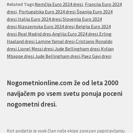
Related Tags
:
Nemčija Euro 2024 dresi
,
Francija Euro 2024
dresi
,
Portugalska Euro 2024 dresi
,
Španija Euro 2024
dresi
,
Italija Euro 2024 dresi
,
Slovenija Euro 2024
dresi
,
Nizozemska Euro 2024 dresi
,
Belgija Euro 2024
dresi
,
Real Madrid dres
,
Anglija Euro 2024 dresi
,
Erling
Haaland dresi
,
Lamine Yamal dresi
,
Cristiano Ronaldo
dresi
,
Lionel Messi dresi
,
Jude Bellingham dresi
,
Kylian
Mbappe dresi
,
Jude Bellingham dresi
,
Paez Gavi dresi
Nogometnionline.com že od leta 2000
navijačem po vsem svetu ponuja poceni
nogometni dresi.
Kot podjetje je vsak član naše ekipe zavezan zagotavljanju