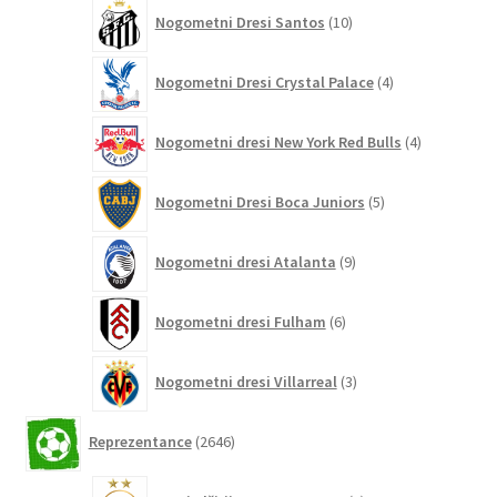
10
Nogometni Dresi Santos
10
izdelkov
4
Nogometni Dresi Crystal Palace
4
izdelki
4
Nogometni dresi New York Red Bulls
4
izdelki
5
Nogometni Dresi Boca Juniors
5
izdelkov
9
Nogometni dresi Atalanta
9
izdelkov
6
Nogometni dresi Fulham
6
izdelkov
3
Nogometni dresi Villarreal
3
izdelki
2646
Reprezentance
2646
izdelkov
5