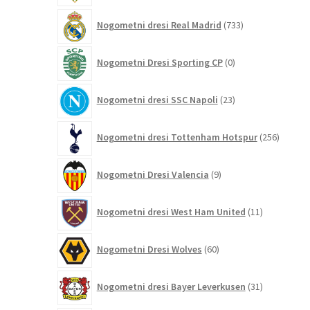
733
Nogometni dresi Real Madrid
733
izdelkov
0
Nogometni Dresi Sporting CP
0
izdelkov
23
Nogometni dresi SSC Napoli
23
izdelkov
256
Nogometni dresi Tottenham Hotspur
256
izdelko
9
Nogometni Dresi Valencia
9
izdelkov
11
Nogometni dresi West Ham United
11
izdelkov
60
Nogometni Dresi Wolves
60
izdelkov
31
Nogometni dresi Bayer Leverkusen
31
izdelkov