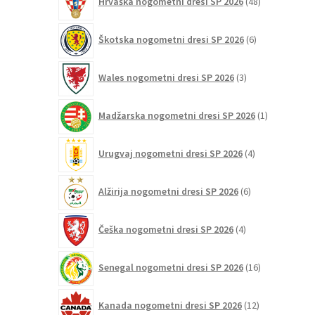
Hrvaška nogometni dresi SP 2026
48
izdelkov
6
Škotska nogometni dresi SP 2026
6
izdelkov
3
Wales nogometni dresi SP 2026
3
izdelki
1
Madžarska nogometni dresi SP 2026
1
izdelek
4
Urugvaj nogometni dresi SP 2026
4
izdelki
6
Alžirija nogometni dresi SP 2026
6
izdelkov
4
Češka nogometni dresi SP 2026
4
izdelki
16
Senegal nogometni dresi SP 2026
16
izdelkov
12
Kanada nogometni dresi SP 2026
12
izdelkov