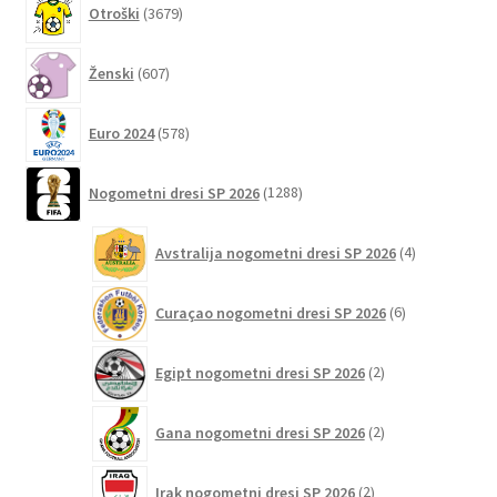
Otroški
3679
izdelkov
607
Ženski
607
izdelkov
578
Euro 2024
578
izdelkov
1288
Nogometni dresi SP 2026
1288
izdelkov
4
Avstralija nogometni dresi SP 2026
4
izdelki
6
Curaçao nogometni dresi SP 2026
6
izdelkov
2
Egipt nogometni dresi SP 2026
2
izdelka
2
Gana nogometni dresi SP 2026
2
izdelka
2
Irak nogometni dresi SP 2026
2