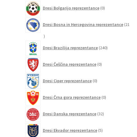
0
Dresi Bolgarijo reprezentance
0
izdelkov
Dresi Bosna in Hercegovina reprezentance
21
21
izdelkov
240
Dresi Brazilija reprezentance
240
izdelkov
0
Dresi Češčina reprezentance
0
izdelkov
0
Dresi Ciper reprezentance
0
izdelkov
0
Dresi Črna gora reprezentance
0
izdelkov
32
Dresi Danska reprezentance
32
izdelkov
5
Dresi Ekvador reprezentance
5
izdelkov