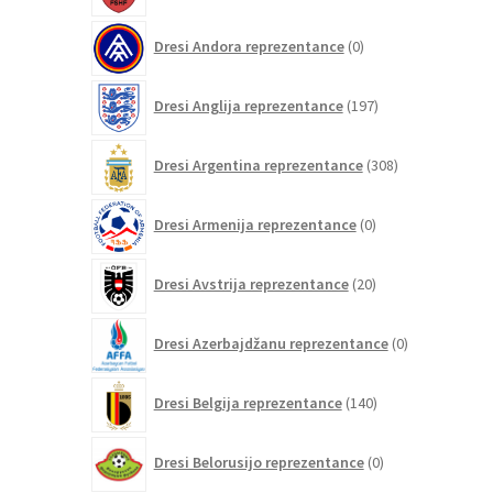
0
Dresi Andora reprezentance
0
izdelkov
197
Dresi Anglija reprezentance
197
izdelkov
308
Dresi Argentina reprezentance
308
izdelkov
0
Dresi Armenija reprezentance
0
izdelkov
20
Dresi Avstrija reprezentance
20
izdelkov
0
Dresi Azerbajdžanu reprezentance
0
izdelkov
140
Dresi Belgija reprezentance
140
izdelkov
0
Dresi Belorusijo reprezentance
0
izdelkov