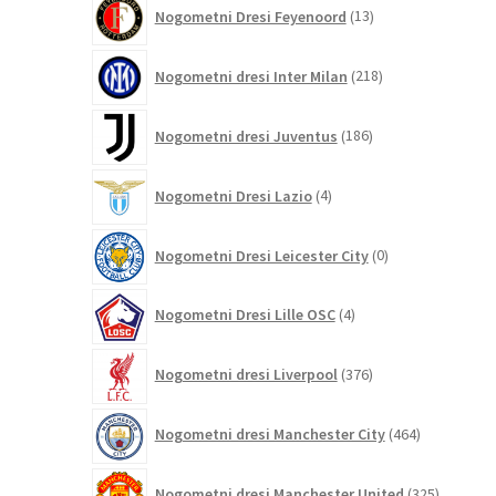
13
Nogometni Dresi Feyenoord
13
izdelkov
218
Nogometni dresi Inter Milan
218
izdelkov
186
Nogometni dresi Juventus
186
izdelkov
4
Nogometni Dresi Lazio
4
izdelki
0
Nogometni Dresi Leicester City
0
izdelkov
4
Nogometni Dresi Lille OSC
4
izdelki
376
Nogometni dresi Liverpool
376
izdelkov
464
Nogometni dresi Manchester City
464
izdelkov
325
Nogometni dresi Manchester United
325