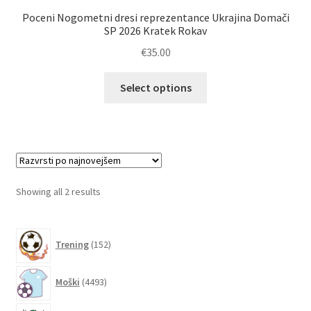
Poceni Nogometni dresi reprezentance Ukrajina Domači
SP 2026 Kratek Rokav
€
35.00
Ta
Select options
izdelek
ima
več
različic.
Možnosti
lahko
Sorted
Showing all 2 results
izberete
by
na
latest
152
strani
Trening
152
izdelkov
izdelka
4493
Moški
4493
izdelkov
3679