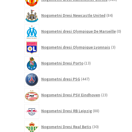
izdelkov
84
Nogometni Dresi Newcastle United
84
izdelkov
0
Nogometni dresi Olympique De Marseille
0
izdelk
3
Nogometni dresi Olympique Lyonnais
3
izdelki
13
Nogometni Dresi Porto
13
izdelkov
447
Nogometni dresi PSG
447
izdelkov
23
Nogometni Dresi PSV Eindhoven
23
izdelkov
88
Nogometni Dresi RB Leipzig
88
izdelkov
30
Nogometni Dresi Real Betis
30
izdelkov