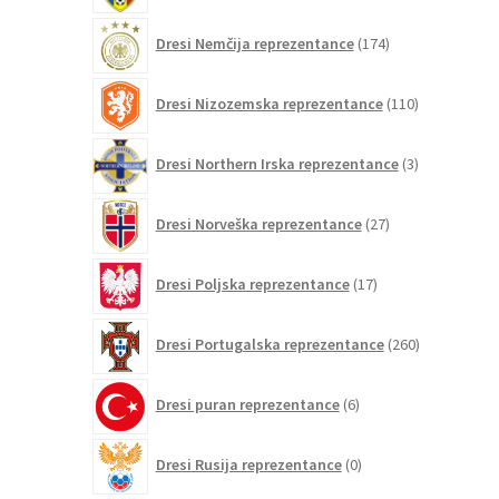
174
Dresi Nemčija reprezentance
174
izdelkov
110
Dresi Nizozemska reprezentance
110
izdelkov
3
Dresi Northern Irska reprezentance
3
izdelki
27
Dresi Norveška reprezentance
27
izdelkov
17
Dresi Poljska reprezentance
17
izdelkov
260
Dresi Portugalska reprezentance
260
izdelkov
6
Dresi puran reprezentance
6
izdelkov
0
Dresi Rusija reprezentance
0
izdelkov