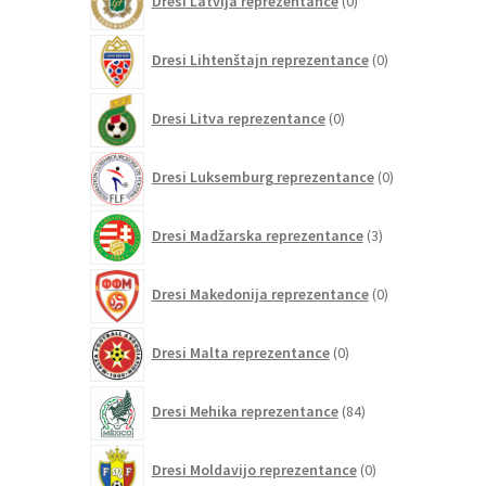
Dresi Latvija reprezentance
0
izdelkov
0
Dresi Lihtenštajn reprezentance
0
izdelkov
0
Dresi Litva reprezentance
0
izdelkov
0
Dresi Luksemburg reprezentance
0
izdelkov
3
Dresi Madžarska reprezentance
3
izdelki
0
Dresi Makedonija reprezentance
0
izdelkov
0
Dresi Malta reprezentance
0
izdelkov
84
Dresi Mehika reprezentance
84
izdelkov
0
Dresi Moldavijo reprezentance
0
izdelkov