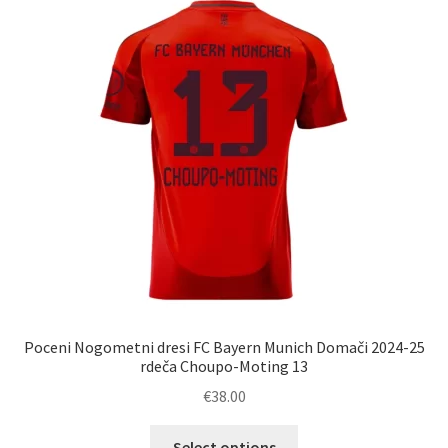
Možnosti
lahko
izberete
na
strani
izdelka
Poceni Nogometni dresi FC Bayern Munich Domači 2024-25
rdeča Choupo-Moting 13
€
38.00
Ta
Select options