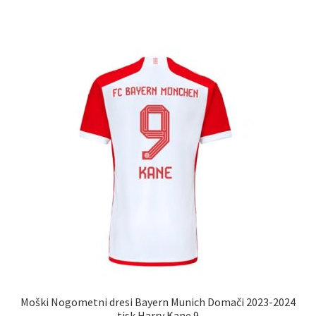
ima
več
različic.
Možnosti
lahko
izberete
na
strani
izdelka
Moški Nogometni dresi Bayern Munich Domači 2023-2024
tisk Harry Kane 9