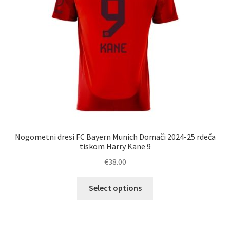
na
strani
izdelka
Nogometni dresi FC Bayern Munich Domači 2024-25 rdeča
tiskom Harry Kane 9
€
38.00
Ta
Select options
izdelek
ima
več