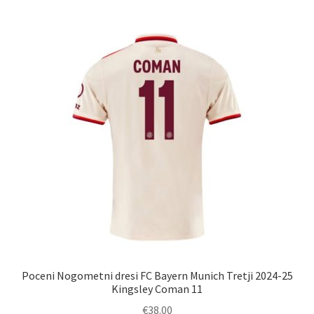
več
različic.
Možnosti
lahko
izberete
na
strani
izdelka
Poceni Nogometni dresi FC Bayern Munich Tretji 2024-25
Kingsley Coman 11
€
38.00