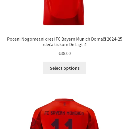
Poceni Nogometni dresi FC Bayern Munich Domači 2024-25
rdeča tiskom De Ligt 4
€
38.00
Ta
Select options
izdelek
ima
več
različic.
Možnosti
lahko
izberete
na