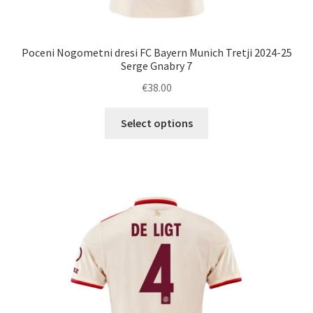
Poceni Nogometni dresi FC Bayern Munich Tretji 2024-25
Serge Gnabry 7
€
38.00
Ta
Select options
izdelek
ima
več
različic.
Možnosti
lahko
izberete
na
strani
izdelka