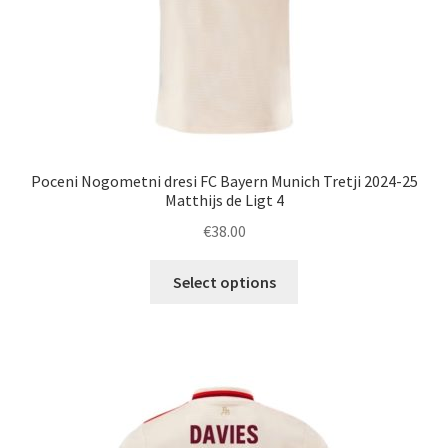
Poceni Nogometni dresi FC Bayern Munich Tretji 2024-25
Matthijs de Ligt 4
€
38.00
Ta
Select options
izdelek
ima
več
različic.
Možnosti
lahko
izberete