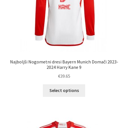
izdelka
Najboljši Nogometni dresi Bayern Munich Domači 2023-
2024 Harry Kane 9
€
39.65
Ta
Select options
izdelek
ima
več
različic.
Možnosti