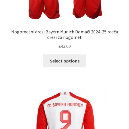
Nogometni dresi Bayern Munich Domači 2024-25 rdeča
dresi za nogomet
€
43.00
Ta
Select options
izdelek
ima
več
različic.
Možnosti
lahko
izberete
na
strani