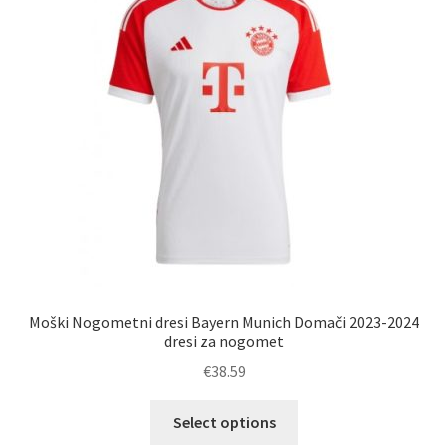
lahko
izberete
na
strani
izdelka
Moški Nogometni dresi Bayern Munich Domači 2023-2024
dresi za nogomet
€
38.59
Ta
Select options
izdelek