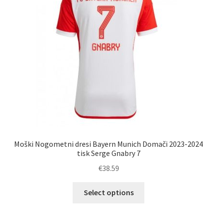
izberete
na
strani
izdelka
Moški Nogometni dresi Bayern Munich Domači 2023-2024
tisk Serge Gnabry 7
€
38.59
Ta
Select options
izdelek
ima