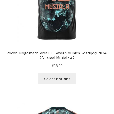
Poceni Nogometni dresi FC Bayern Munich Gostujoči 2024-
25 Jamal Musiala 42
€
38.00
Ta
Select options
izdelek
ima
več
različic.
Možnosti
lahko