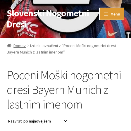
Slovenski Nogometni
Skip
Skip
Menu
to
to
Dresi
navigation
content
Domov
Domov
Izdelki označeni z “Poceni Moški nogometni dresi
Bayern Munich z lastnim imenom”
Blog
FAQs
Poceni Moški nogometni
Kontaktiraj nas
dresi Bayern Munich z
lastnim imenom
Košarica
Moj račun
Trgovina