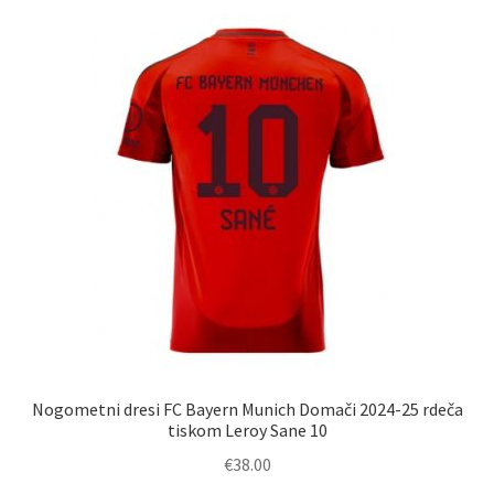
različic.
Možnosti
lahko
izberete
na
strani
izdelka
Nogometni dresi FC Bayern Munich Domači 2024-25 rdeča
tiskom Leroy Sane 10
€
38.00