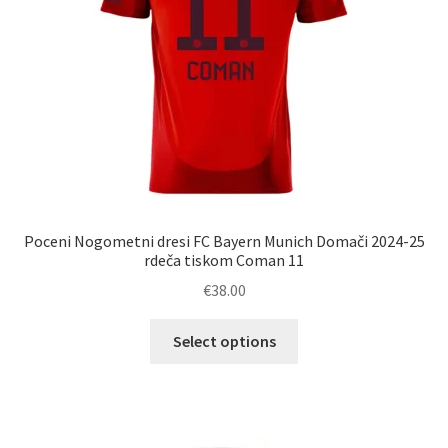
strani
izdelka
Poceni Nogometni dresi FC Bayern Munich Domači 2024-25
rdeča tiskom Coman 11
€
38.00
Ta
Select options
izdelek
ima
več
različic.