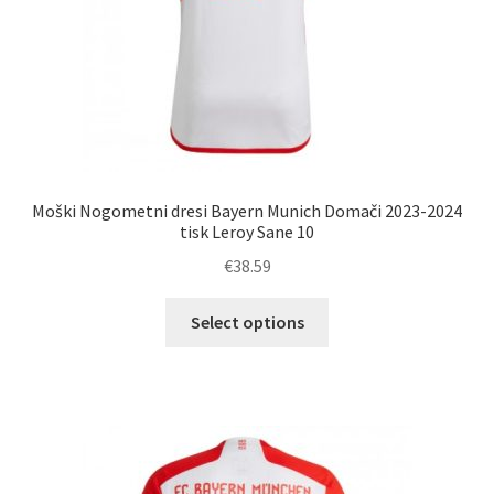
Moški Nogometni dresi Bayern Munich Domači 2023-2024
tisk Leroy Sane 10
€
38.59
Ta
Select options
izdelek
ima
več
različic.
Možnosti
lahko