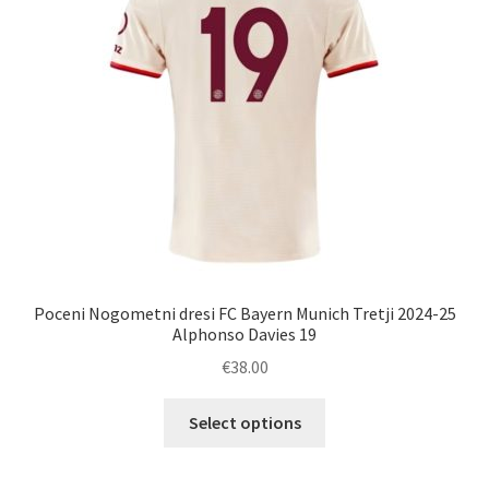
na
strani
izdelka
Poceni Nogometni dresi FC Bayern Munich Tretji 2024-25
Alphonso Davies 19
€
38.00
Ta
Select options
izdelek
ima