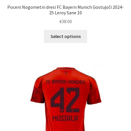
Poceni Nogometni dresi FC Bayern Munich Gostujoči 2024-
25 Leroy Sane 10
€
38.00
Ta
Select options
izdelek
ima
več
različic.
Možnosti
lahko
izberete
na
strani
izdelka