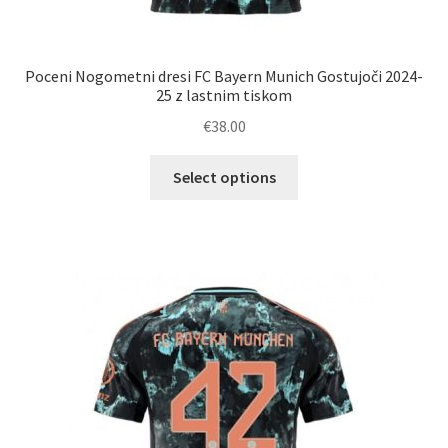
Poceni Nogometni dresi FC Bayern Munich Gostujoči 2024-
25 z lastnim tiskom
€
38.00
Ta
Select options
izdelek
ima
več
različic.
Možnosti
lahko
izberete
na
strani
izdelka