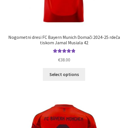
Nogometni dresi FC Bayern Munich Domači 2024-25 rdeča
tiskom Jamal Musiala 42
Ocenjeno
€
38.00
5.00
od 5
Ta
Select options
izdelek
ima
več
različic.
Možnosti
lahko
izberete