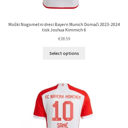
Moški Nogometni dresi Bayern Munich Domači 2023-2024
tisk Joshua Kimmich 6
€
38.59
Ta
Select options
izdelek
ima
več
različic.
Možnosti
lahko
izberete
na
strani
izdelka