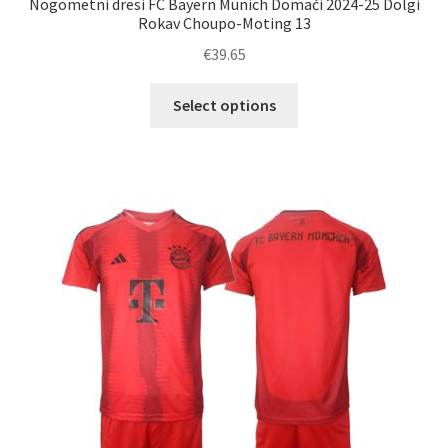
Nogometni dresi FC Bayern Munich Domači 2024-25 Dolgi
Rokav Choupo-Moting 13
€
39.65
Ta
Select options
izdelek
ima
več
različic.
Možnosti
lahko
izberete
na
strani
izdelka