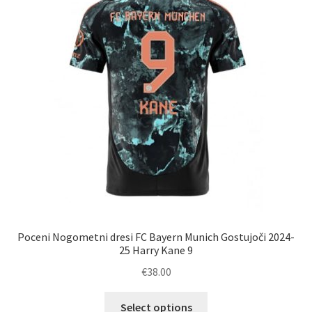
izberete
na
strani
izdelka
Poceni Nogometni dresi FC Bayern Munich Gostujoči 2024-
25 Harry Kane 9
€
38.00
Ta
Select options