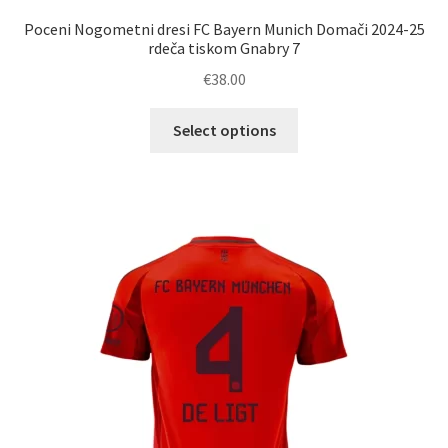
Poceni Nogometni dresi FC Bayern Munich Domači 2024-25
rdeča tiskom Gnabry 7
€
38.00
Ta
Select options
izdelek
ima
več
različic.
Možnosti
lahko
izberete
na
strani
izdelka