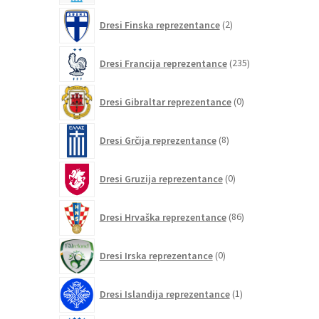
2
Dresi Finska reprezentance
2
izdelka
235
Dresi Francija reprezentance
235
izdelkov
0
Dresi Gibraltar reprezentance
0
izdelkov
8
Dresi Grčija reprezentance
8
izdelkov
0
Dresi Gruzija reprezentance
0
izdelkov
86
Dresi Hrvaška reprezentance
86
izdelkov
0
Dresi Irska reprezentance
0
izdelkov
1
Dresi Islandija reprezentance
1
izdelek