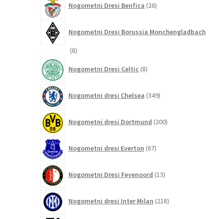
Nogometni Dresi Benfica
26
izdelkov
Nogometni Dresi Borussia Monchengladbach
8
8
izdelkov
8
Nogometni Dresi Celtic
8
izdelkov
349
Nogometni dresi Chelsea
349
izdelkov
200
Nogometni dresi Dortmund
200
izdelkov
67
Nogometni dresi Everton
67
izdelkov
13
Nogometni Dresi Feyenoord
13
izdelkov
218
Nogometni dresi Inter Milan
218
izdelkov