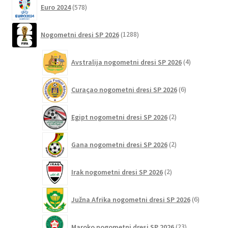
578
Euro 2024
578
izdelkov
1288
Nogometni dresi SP 2026
1288
izdelkov
4
Avstralija nogometni dresi SP 2026
4
izdelki
6
Curaçao nogometni dresi SP 2026
6
izdelkov
2
Egipt nogometni dresi SP 2026
2
izdelka
2
Gana nogometni dresi SP 2026
2
izdelka
2
Irak nogometni dresi SP 2026
2
izdelka
6
Južna Afrika nogometni dresi SP 2026
6
izdelkov
23
Maroko nogometni dresi SP 2026
23