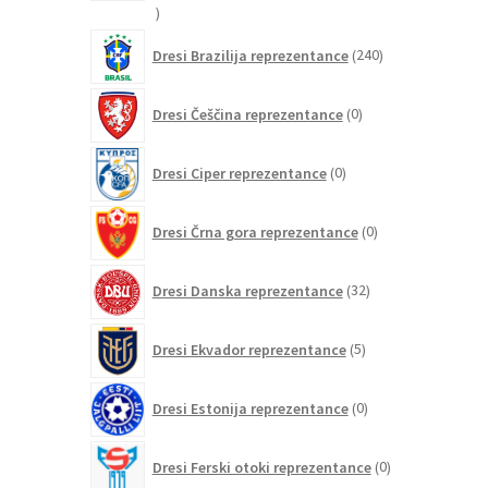
21
izdelkov
240
Dresi Brazilija reprezentance
240
izdelkov
0
Dresi Češčina reprezentance
0
izdelkov
0
Dresi Ciper reprezentance
0
izdelkov
0
Dresi Črna gora reprezentance
0
izdelkov
32
Dresi Danska reprezentance
32
izdelkov
5
Dresi Ekvador reprezentance
5
izdelkov
0
Dresi Estonija reprezentance
0
izdelkov
0
Dresi Ferski otoki reprezentance
0
izdelkov