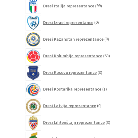
99
Dresi Italija reprezentance
99
izdelkov
0
Dresi Izrael reprezentance
0
izdelkov
0
Dresi Kazahstan reprezentance
0
izdelkov
63
Dresi Kolumbija reprezentance
63
izdelkov
0
Dresi Kosovo reprezentance
0
izdelkov
1
Dresi Kostarika reprezentance
1
izdelek
0
Dresi Latvija reprezentance
0
izdelkov
0
Dresi Lihtenštajn reprezentance
0
izdelkov
0