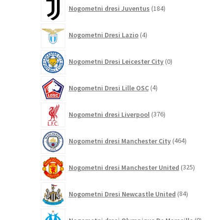
184
Nogometni dresi Juventus
184
izdelkov
4
Nogometni Dresi Lazio
4
izdelki
0
Nogometni Dresi Leicester City
0
izdelkov
4
Nogometni Dresi Lille OSC
4
izdelki
376
Nogometni dresi Liverpool
376
izdelkov
464
Nogometni dresi Manchester City
464
izdelkov
325
Nogometni dresi Manchester United
325
izdelkov
84
Nogometni Dresi Newcastle United
84
izdelkov
0