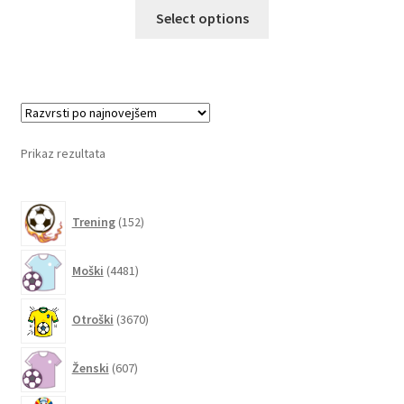
Ta
Select options
izdelek
ima
več
različic.
Možnosti
lahko
Prikaz rezultata
izberete
na
152
strani
Trening
152
izdelkov
izdelka
4481
Moški
4481
izdelkov
3670
Otroški
3670
izdelkov
607
Ženski
607
izdelkov