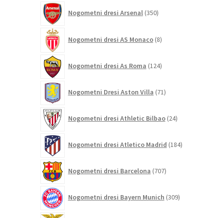
350
Nogometni dresi Arsenal
350
izdelkov
8
Nogometni dresi AS Monaco
8
izdelkov
124
Nogometni dresi As Roma
124
izdelkov
71
Nogometni Dresi Aston Villa
71
izdelkov
24
Nogometni dresi Athletic Bilbao
24
izdelkov
184
Nogometni dresi Atletico Madrid
184
izdelkov
707
Nogometni dresi Barcelona
707
izdelkov
309
Nogometni dresi Bayern Munich
309
izdelkov
26