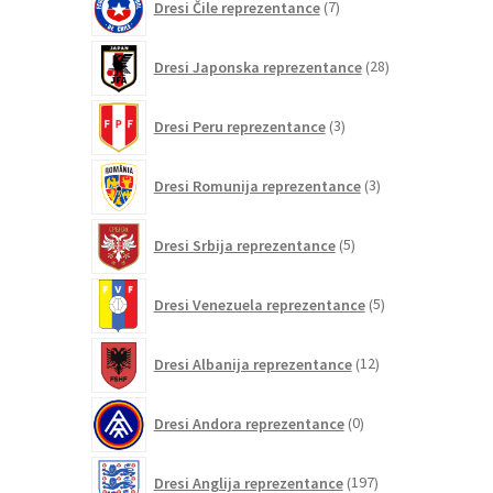
Dresi Čile reprezentance
7
izdelkov
28
Dresi Japonska reprezentance
28
izdelkov
3
Dresi Peru reprezentance
3
izdelki
3
Dresi Romunija reprezentance
3
izdelki
5
Dresi Srbija reprezentance
5
izdelkov
5
Dresi Venezuela reprezentance
5
izdelkov
12
Dresi Albanija reprezentance
12
izdelkov
0
Dresi Andora reprezentance
0
izdelkov
197
Dresi Anglija reprezentance
197
izdelkov