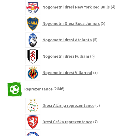
4
Nogometni dresi New York Red Bulls
4
izdelki
5
Nogometni Dresi Boca Juniors
5
izdelkov
9
Nogometni dresi Atalanta
9
izdelkov
6
Nogometni dresi Fulham
6
izdelkov
3
Nogometni dresi Villarreal
3
izdelki
2646
Reprezentance
2646
izdelkov
5
Dresi Alžirija reprezentance
5
izdelkov
7
Dresi Češka reprezentance
7
izdelkov
7