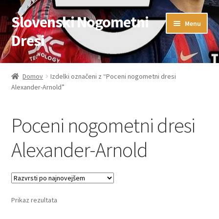
Slovenski Nogometni
Skip
Skip
Menu
to
to
Dresi
navigation
content
Domov
Domov
Izdelki označeni z “Poceni nogometni dresi
Alexander-Arnold”
Blog
FAQs
Poceni nogometni dresi
Kontaktiraj nas
Alexander-Arnold
Košarica
Moj račun
Prikaz rezultata
Trgovina