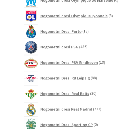
Nogometni dresi Olympique De Marseille
0
izdelk
3
Nogometni dresi Olympique Lyonnais
3
izdelki
13
Nogometni Dresi Porto
13
izdelkov
436
Nogometni dresi PSG
436
izdelkov
19
Nogometni Dresi PSV Eindhoven
19
izdelkov
88
Nogometni Dresi RB Leipzig
88
izdelkov
30
Nogometni Dresi Real Betis
30
izdelkov
733
Nogometni dresi Real Madrid
733
izdelkov
0
Nogometni Dresi Sporting CP
0
izdelkov