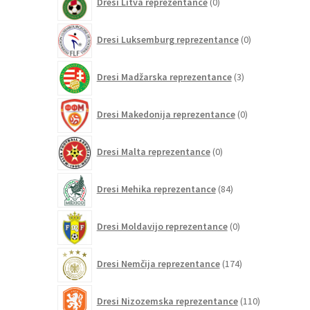
Dresi Litva reprezentance
0
izdelkov
0
Dresi Luksemburg reprezentance
0
izdelkov
3
Dresi Madžarska reprezentance
3
izdelki
0
Dresi Makedonija reprezentance
0
izdelkov
0
Dresi Malta reprezentance
0
izdelkov
84
Dresi Mehika reprezentance
84
izdelkov
0
Dresi Moldavijo reprezentance
0
izdelkov
174
Dresi Nemčija reprezentance
174
izdelkov
110
Dresi Nizozemska reprezentance
110
izdelkov