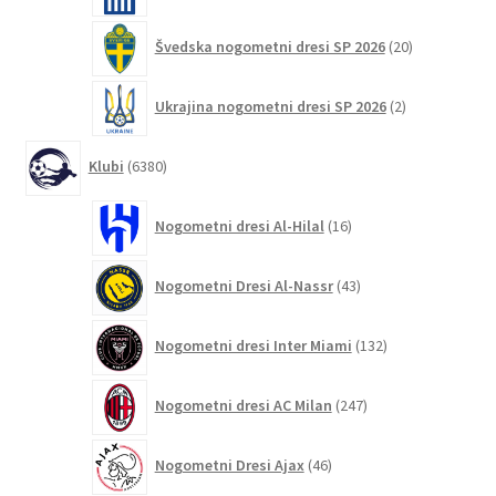
20
Švedska nogometni dresi SP 2026
20
izdelkov
2
Ukrajina nogometni dresi SP 2026
2
izdelka
6380
Klubi
6380
izdelkov
16
Nogometni dresi Al-Hilal
16
izdelkov
43
Nogometni Dresi Al-Nassr
43
izdelkov
132
Nogometni dresi Inter Miami
132
izdelkov
247
Nogometni dresi AC Milan
247
izdelkov
46
Nogometni Dresi Ajax
46
izdelkov