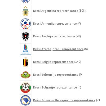
308
Dresi Argentina reprezentance
308
izdelkov
0
Dresi Armenija reprezentance
0
izdelkov
20
Dresi Avstrija reprezentance
20
izdelkov
0
Dresi Azerbajdžanu reprezentance
0
izdelkov
140
Dresi Belgija reprezentance
140
izdelkov
0
Dresi Belorusijo reprezentance
0
izdelkov
0
Dresi Bolgarijo reprezentance
0
izdelkov
Dresi Bosna in Hercegovina reprezentance
21