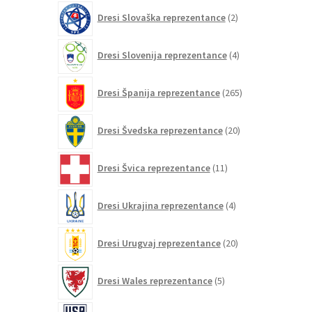
2
Dresi Slovaška reprezentance
2
izdelka
4
Dresi Slovenija reprezentance
4
izdelki
265
Dresi Španija reprezentance
265
izdelkov
20
Dresi Švedska reprezentance
20
izdelkov
11
Dresi Švica reprezentance
11
izdelkov
4
Dresi Ukrajina reprezentance
4
izdelki
20
Dresi Urugvaj reprezentance
20
izdelkov
5
Dresi Wales reprezentance
5
izdelkov
86