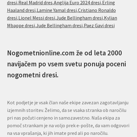
dresi
,
Real Madrid dres
,
Anglija Euro 2024 dresi
,
Erling
Haaland dresi
,
Lamine Yamal dresi
,
Cristiano Ronaldo
dresi
,
Lionel Messi dresi
,
Jude Bellingham dresi
,
Kylian
Mbappe dresi
,
Jude Bellingham dresi
,
Paez Gavi dresi
Nogometnionline.com že od leta 2000
navijačem po vsem svetu ponuja poceni
nogometni dresi.
Kot podjetje je vsak član naše ekipe zavezan zagotavljanju
izjemnih storitev. Želimo, da se vsaka stranka ob naročilu
pri nas počuti cenjeno in samozavestno. Naša ekipa za
pomoč strankam je na voljo prek e-pošte, da vam odgovori
na vsa vprašanja, ki jih imate pred ali po naročilu.