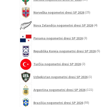
izdelkov
25
Norveška nogometni dresi SP 2026
25
izdelkov
4
Nova Zelandija nogometni dresi SP 2026
4
izdelki
3
Panama nogometni dresi SP 2026
3
izdelki
5
Republika Koreja nogometni dresi SP 2026
5
izdel
2
Turčija nogometni dresi SP 2026
2
izdelka
1
Uzbekistan nogometni dresi SP 2026
1
izdelek
121
Argentina nogometni dresi SP 2026
121
izdelkov
93
Brazilija nogometni dresi SP 2026
93
izdelkov