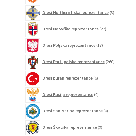
3
Dresi Northern Irska reprezentance
3
izdelki
27
Dresi Norveška reprezentance
27
izdelkov
17
Dresi Poljska reprezentance
17
izdelkov
260
Dresi Portugalska reprezentance
260
izdelkov
6
Dresi puran reprezentance
6
izdelkov
0
Dresi Rusija reprezentance
0
izdelkov
0
Dresi San Marino reprezentance
0
izdelkov
9
Dresi Škotska reprezentance
9
izdelkov