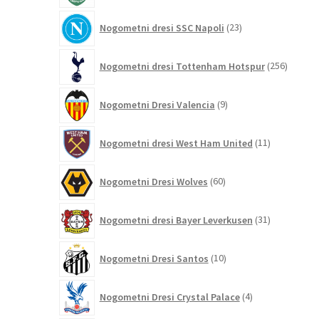
23
Nogometni dresi SSC Napoli
23
izdelkov
256
Nogometni dresi Tottenham Hotspur
256
izdelko
9
Nogometni Dresi Valencia
9
izdelkov
11
Nogometni dresi West Ham United
11
izdelkov
60
Nogometni Dresi Wolves
60
izdelkov
31
Nogometni dresi Bayer Leverkusen
31
izdelkov
10
Nogometni Dresi Santos
10
izdelkov
4
Nogometni Dresi Crystal Palace
4
izdelki