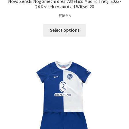
Novo Ženski Nogometni dresi Atletico Madrid Tretji 2023-
24 Kratek rokav Axel Witsel 20
€
36.55
Ta
Select options
izdelek
ima
več
različic.
Možnosti
lahko
izberete
na
strani
izdelka