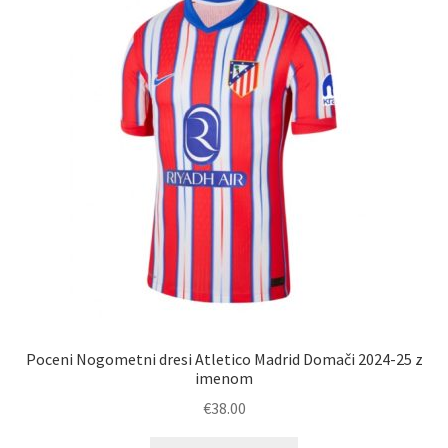
lahko
izberete
na
strani
izdelka
Poceni Nogometni dresi Atletico Madrid Domači 2024-25 z
imenom
€
38.00