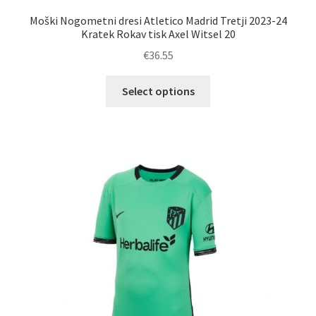
Moški Nogometni dresi Atletico Madrid Tretji 2023-24
Kratek Rokav tisk Axel Witsel 20
€
36.55
Ta
Select options
izdelek
ima
več
različic.
Možnosti
lahko
izberete
na
strani
izdelka