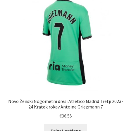
Možnosti
lahko
izberete
na
strani
izdelka
Novo Ženski Nogometni dresi Atletico Madrid Tretji 2023-
24 Kratek rokav Antoine Griezmann 7
€
36.55
Ta
Select options