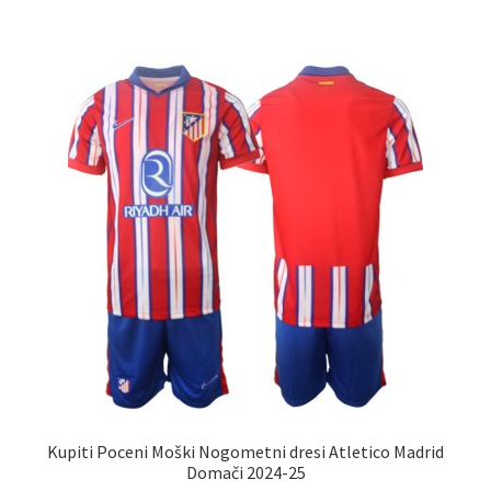
več
različic.
Možnosti
lahko
izberete
na
strani
izdelka
Kupiti Poceni Moški Nogometni dresi Atletico Madrid
Domači 2024-25