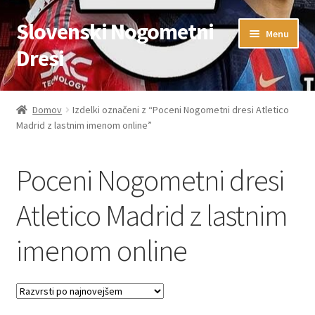
Slovenski Nogometni
Skip
Skip
Menu
to
to
Dresi
navigation
content
Domov
Domov
Izdelki označeni z “Poceni Nogometni dresi Atletico
Madrid z lastnim imenom online”
Blog
FAQs
Poceni Nogometni dresi
Kontaktiraj nas
Atletico Madrid z lastnim
imenom online
Košarica
Moj račun
Trgovina