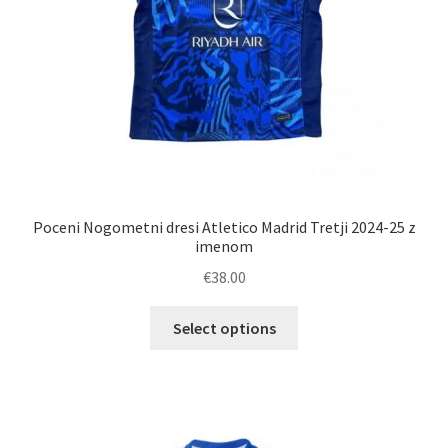
Poceni Nogometni dresi Atletico Madrid Tretji 2024-25 z
imenom
€
38.00
Ta
Select options
izdelek
ima
več
različic.
Možnosti