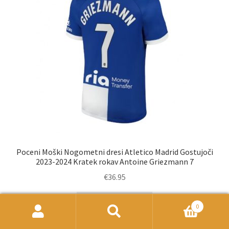
izberete
na
strani
izdelka
Poceni Moški Nogometni dresi Atletico Madrid Gostujoči
2023-2024 Kratek rokav Antoine Griezmann 7
€
36.95
Ta
Select options
0
izdelek
Išči:
Iskanje
ima