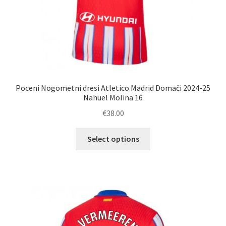
Poceni Nogometni dresi Atletico Madrid Domači 2024-25
Nahuel Molina 16
€
38.00
Ta
Select options
izdelek
ima
več
različic.
Možnosti
lahko
izberete