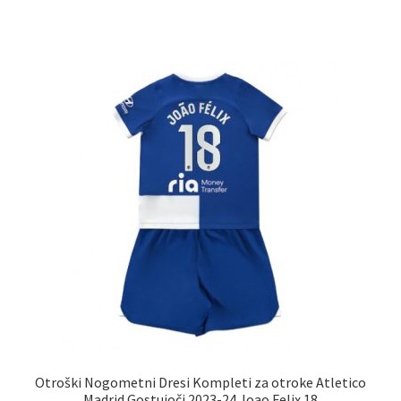
ima
več
različic.
Možnosti
lahko
izberete
na
strani
izdelka
Otroški Nogometni Dresi Kompleti za otroke Atletico
Madrid Gostujoči 2023-24 Joao Felix 18