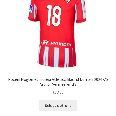
na
strani
izdelka
Poceni Nogometni dresi Atletico Madrid Domači 2024-25
Arthur Vermeeren 18
€
38.00
Ta
Select options
izdelek
ima