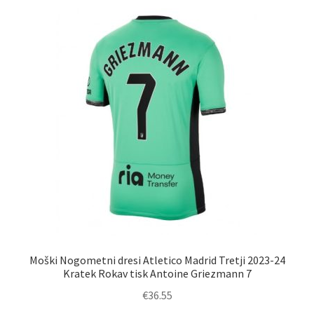
različic.
Možnosti
lahko
izberete
na
strani
izdelka
Moški Nogometni dresi Atletico Madrid Tretji 2023-24
Kratek Rokav tisk Antoine Griezmann 7
€
36.55