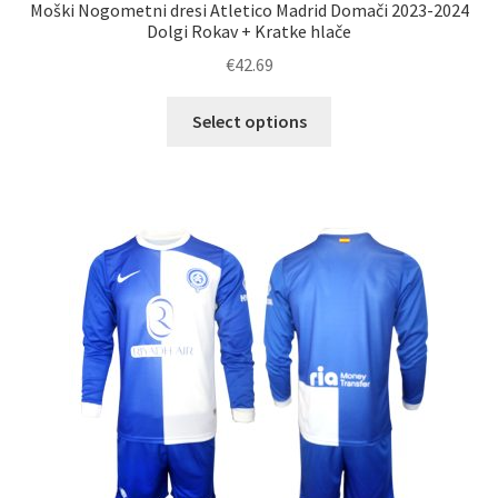
Moški Nogometni dresi Atletico Madrid Domači 2023-2024
Dolgi Rokav + Kratke hlače
€
42.69
Ta
Select options
izdelek
ima
več
različic.
Možnosti
lahko
izberete
na
strani
izdelka