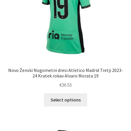
strani
izdelka
Novo Ženski Nogometni dresi Atletico Madrid Tretji 2023-
24 Kratek rokav Alvaro Morata 19
€
36.55
Ta
Select options
izdelek
ima
več
različic.