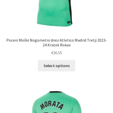
Poceni Moški Nogometni dresi Atletico Madrid Tretji 2023-
24 Kratek Rokav
€
36.55
Ta
Select options
izdelek
ima
več
različic.
Možnosti
lahko
izberete