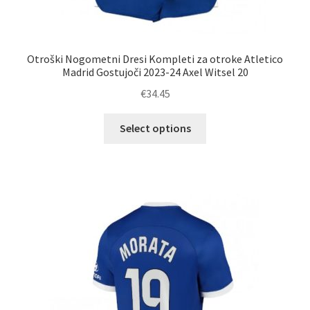
Otroški Nogometni Dresi Kompleti za otroke Atletico
Madrid Gostujoči 2023-24 Axel Witsel 20
€
34.45
Ta
Select options
izdelek
ima
več
različic.
Možnosti
lahko
izberete
na
strani
izdelka