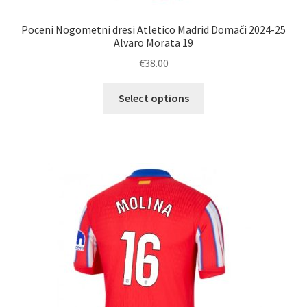
Poceni Nogometni dresi Atletico Madrid Domači 2024-25
Alvaro Morata 19
€
38.00
Ta
Select options
izdelek
ima
več
različic.
Možnosti
lahko
izberete
na
strani
izdelka