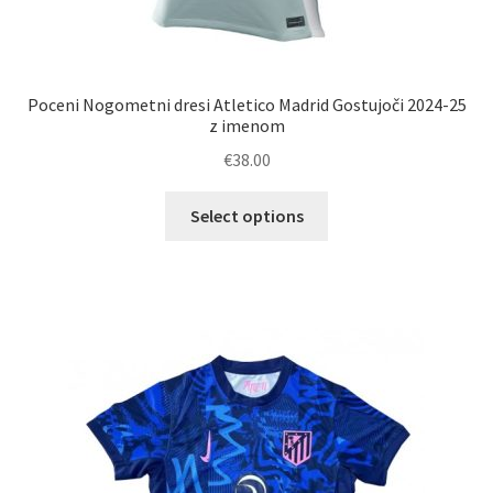
Poceni Nogometni dresi Atletico Madrid Gostujoči 2024-25
z imenom
€
38.00
Ta
Select options
izdelek
ima
več
različic.
Možnosti
lahko
izberete
na
strani
izdelka