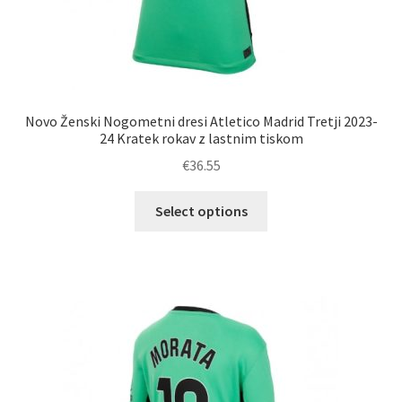
Novo Ženski Nogometni dresi Atletico Madrid Tretji 2023-
24 Kratek rokav z lastnim tiskom
€
36.55
Ta
Select options
izdelek
ima
več
različic.
Možnosti
lahko
izberete
na