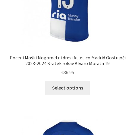
Poceni Moški Nogometni dresi Atletico Madrid Gostujoči
2023-2024 Kratek rokav Alvaro Morata 19
€
36.95
Ta
Select options
izdelek
ima
več
različic.
Možnosti
lahko