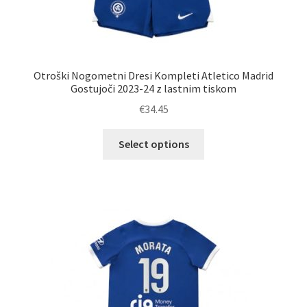
Otroški Nogometni Dresi Kompleti Atletico Madrid
Gostujoči 2023-24 z lastnim tiskom
€
34.45
Ta
Select options
izdelek
ima
več
različic.
Možnosti
lahko
izberete
na
strani