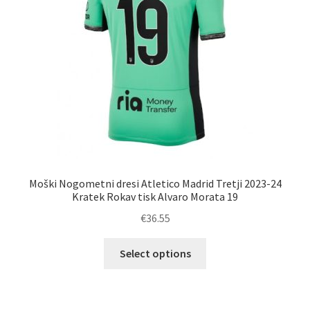
na
strani
izdelka
Moški Nogometni dresi Atletico Madrid Tretji 2023-24
Kratek Rokav tisk Alvaro Morata 19
€
36.55
Ta
Select options
izdelek
ima
več