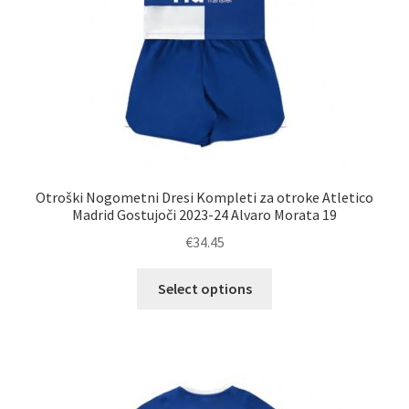
izdelka
Otroški Nogometni Dresi Kompleti za otroke Atletico
Madrid Gostujoči 2023-24 Alvaro Morata 19
€
34.45
Ta
Select options
izdelek
ima
več
različic.
Možnosti