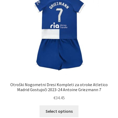
lahko
izberete
na
strani
izdelka
Otroški Nogometni Dresi Kompleti za otroke Atletico
Madrid Gostujoči 2023-24 Antoine Griezmann 7
€
34.45
Ta
Select options
izdelek