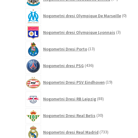
izdelkov
0
Nogometni dresi Olympique De Marseille
0
izdelk
3
Nogometni dresi Olympique Lyonnais
3
izdelki
13
Nogometni Dresi Porto
13
izdelkov
436
Nogometni dresi PSG
436
izdelkov
19
Nogometni Dresi PSV Eindhoven
19
izdelkov
88
Nogometni Dresi RB Leipzig
88
izdelkov
30
Nogometni Dresi Real Betis
30
izdelkov
733
Nogometni dresi Real Madrid
733
izdelkov