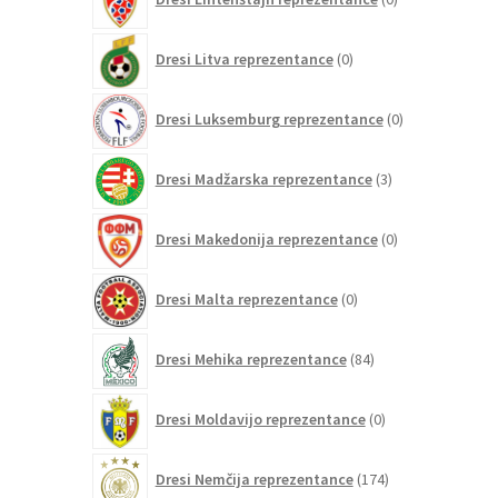
izdelkov
0
Dresi Litva reprezentance
0
izdelkov
0
Dresi Luksemburg reprezentance
0
izdelkov
3
Dresi Madžarska reprezentance
3
izdelki
0
Dresi Makedonija reprezentance
0
izdelkov
0
Dresi Malta reprezentance
0
izdelkov
84
Dresi Mehika reprezentance
84
izdelkov
0
Dresi Moldavijo reprezentance
0
izdelkov
174
Dresi Nemčija reprezentance
174
izdelkov