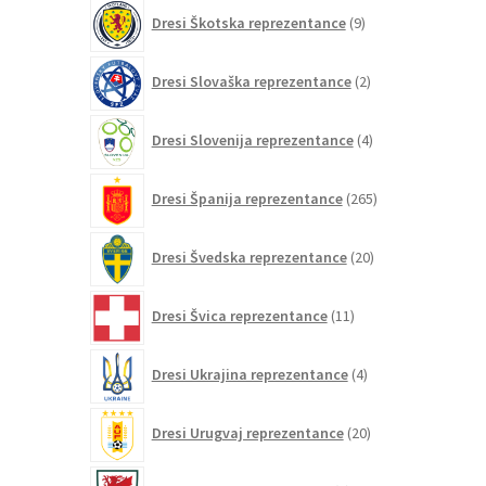
9
Dresi Škotska reprezentance
9
izdelkov
2
Dresi Slovaška reprezentance
2
izdelka
4
Dresi Slovenija reprezentance
4
izdelki
265
Dresi Španija reprezentance
265
izdelkov
20
Dresi Švedska reprezentance
20
izdelkov
11
Dresi Švica reprezentance
11
izdelkov
4
Dresi Ukrajina reprezentance
4
izdelki
20
Dresi Urugvaj reprezentance
20
izdelkov
5