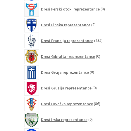
0
Dresi Ferski otoki reprezentance
0
izdelkov
2
Dresi Finska reprezentance
2
izdelka
235
Dresi Francija reprezentance
235
izdelkov
0
Dresi Gibraltar reprezentance
0
izdelkov
8
Dresi Grčija reprezentance
8
izdelkov
0
Dresi Gruzija reprezentance
0
izdelkov
86
Dresi Hrvaška reprezentance
86
izdelkov
0
Dresi Irska reprezentance
0
izdelkov