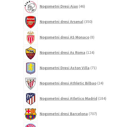
46
Nogometni Dresi Ajax
46
izdelkov
350
Nogometni dresi Arsenal
350
izdelkov
8
Nogometni dresi AS Monaco
8
izdelkov
124
Nogometni dresi As Roma
124
izdelkov
71
Nogometni Dresi Aston Villa
71
izdelkov
24
Nogometni dresi Athletic Bilbao
24
izdelkov
184
Nogometni dresi Atletico Madrid
184
izdelkov
707
Nogometni dresi Barcelona
707
izdelkov
309