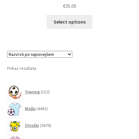
€
35.00
Ta
Select options
izdelek
ima
več
različic.
Možnosti
lahko
Prikaz rezultata
izberete
na
152
strani
Trening
152
izdelkov
izdelka
4481
Moški
4481
izdelkov
3670
Otroški
3670
izdelkov
607