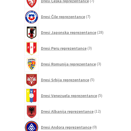
Dresi Češka reprezentance
7
izdelkov
7
Dresi Čile reprezentance
7
izdelkov
28
Dresi Japonska reprezentance
28
izdelkov
3
Dresi Peru reprezentance
3
izdelki
3
Dresi Romunija reprezentance
3
izdelki
5
Dresi Srbija reprezentance
5
izdelkov
5
Dresi Venezuela reprezentance
5
izdelkov
12
Dresi Albanija reprezentance
12
izdelkov
0
Dresi Andora reprezentance
0
izdelkov