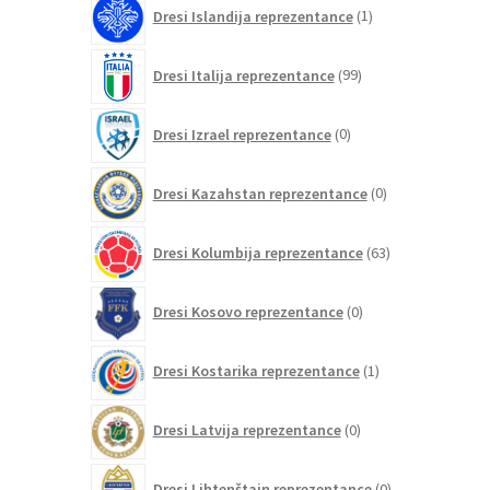
1
Dresi Islandija reprezentance
1
izdelek
99
Dresi Italija reprezentance
99
izdelkov
0
Dresi Izrael reprezentance
0
izdelkov
0
Dresi Kazahstan reprezentance
0
izdelkov
63
Dresi Kolumbija reprezentance
63
izdelkov
0
Dresi Kosovo reprezentance
0
izdelkov
1
Dresi Kostarika reprezentance
1
izdelek
0
Dresi Latvija reprezentance
0
izdelkov
0
Dresi Lihtenštajn reprezentance
0