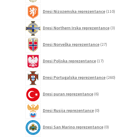
110
Dresi Nizozemska reprezentance
110
izdelkov
3
Dresi Northern Irska reprezentance
3
izdelki
27
Dresi Norveška reprezentance
27
izdelkov
17
Dresi Poljska reprezentance
17
izdelkov
260
Dresi Portugalska reprezentance
260
izdelkov
6
Dresi puran reprezentance
6
izdelkov
0
Dresi Rusija reprezentance
0
izdelkov
0
Dresi San Marino reprezentance
0
izdelkov