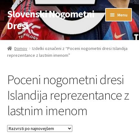
Slovenski Nogometni
Skip
Skip
Menu
to
to
Dresi
navigation
content
Domov
Domov
Izdelki označeni z “Poceni nogometni dresi Islandija
reprezentance z lastnim imenom”
Blog
FAQs
Poceni nogometni dresi
Kontaktiraj nas
Islandija reprezentance z
lastnim imenom
Košarica
Moj račun
Trgovina