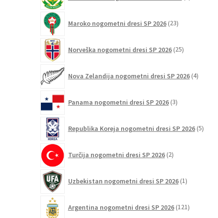
izdelkov
23
Maroko nogometni dresi SP 2026
23
izdelkov
25
Norveška nogometni dresi SP 2026
25
izdelkov
4
Nova Zelandija nogometni dresi SP 2026
4
izdelki
3
Panama nogometni dresi SP 2026
3
izdelki
5
Republika Koreja nogometni dresi SP 2026
5
izdel
2
Turčija nogometni dresi SP 2026
2
izdelka
1
Uzbekistan nogometni dresi SP 2026
1
izdelek
121
Argentina nogometni dresi SP 2026
121
izdelkov