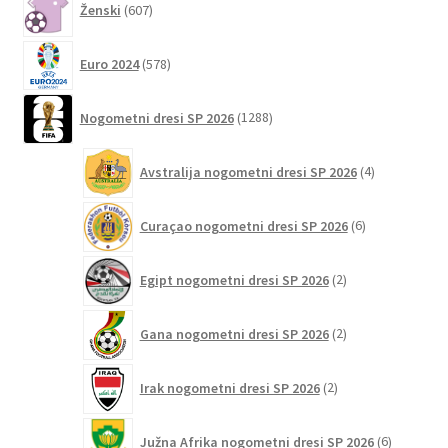
Ženski
607
izdelkov
578
Euro 2024
578
izdelkov
1288
Nogometni dresi SP 2026
1288
izdelkov
4
Avstralija nogometni dresi SP 2026
4
izdelki
6
Curaçao nogometni dresi SP 2026
6
izdelkov
2
Egipt nogometni dresi SP 2026
2
izdelka
2
Gana nogometni dresi SP 2026
2
izdelka
2
Irak nogometni dresi SP 2026
2
izdelka
6
Južna Afrika nogometni dresi SP 2026
6