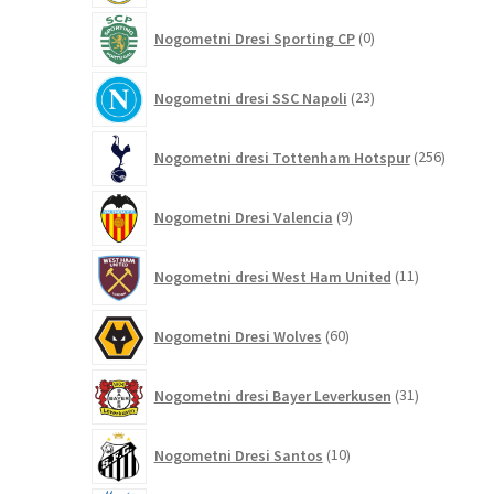
0
Nogometni Dresi Sporting CP
0
izdelkov
23
Nogometni dresi SSC Napoli
23
izdelkov
256
Nogometni dresi Tottenham Hotspur
256
izdelko
9
Nogometni Dresi Valencia
9
izdelkov
11
Nogometni dresi West Ham United
11
izdelkov
60
Nogometni Dresi Wolves
60
izdelkov
31
Nogometni dresi Bayer Leverkusen
31
izdelkov
10
Nogometni Dresi Santos
10
izdelkov