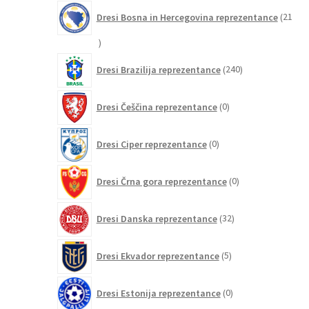
Dresi Bosna in Hercegovina reprezentance
21
21
izdelkov
240
Dresi Brazilija reprezentance
240
izdelkov
0
Dresi Češčina reprezentance
0
izdelkov
0
Dresi Ciper reprezentance
0
izdelkov
0
Dresi Črna gora reprezentance
0
izdelkov
32
Dresi Danska reprezentance
32
izdelkov
5
Dresi Ekvador reprezentance
5
izdelkov
0
Dresi Estonija reprezentance
0
izdelkov