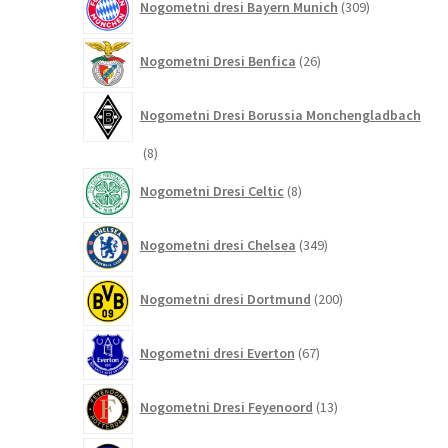
Nogometni dresi Bayern Munich
309
izdelkov
26
Nogometni Dresi Benfica
26
izdelkov
Nogometni Dresi Borussia Monchengladbach
8
8
izdelkov
8
Nogometni Dresi Celtic
8
izdelkov
349
Nogometni dresi Chelsea
349
izdelkov
200
Nogometni dresi Dortmund
200
izdelkov
67
Nogometni dresi Everton
67
izdelkov
13
Nogometni Dresi Feyenoord
13
izdelkov
218