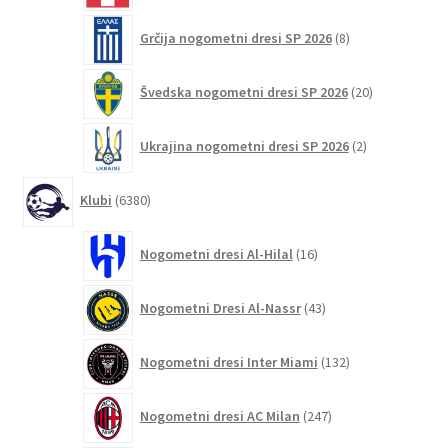
8
Grčija nogometni dresi SP 2026
8
izdelkov
20
Švedska nogometni dresi SP 2026
20
izdelkov
2
Ukrajina nogometni dresi SP 2026
2
izdelka
6380
Klubi
6380
izdelkov
16
Nogometni dresi Al-Hilal
16
izdelkov
43
Nogometni Dresi Al-Nassr
43
izdelkov
132
Nogometni dresi Inter Miami
132
izdelkov
247
Nogometni dresi AC Milan
247
izdelkov