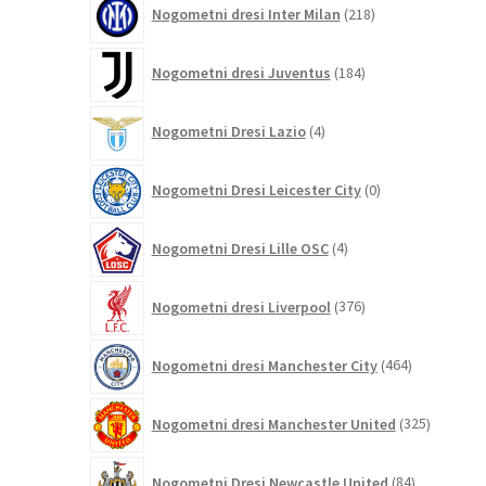
Nogometni dresi Inter Milan
218
izdelkov
184
Nogometni dresi Juventus
184
izdelkov
4
Nogometni Dresi Lazio
4
izdelki
0
Nogometni Dresi Leicester City
0
izdelkov
4
Nogometni Dresi Lille OSC
4
izdelki
376
Nogometni dresi Liverpool
376
izdelkov
464
Nogometni dresi Manchester City
464
izdelkov
325
Nogometni dresi Manchester United
325
izdelkov
84
Nogometni Dresi Newcastle United
84