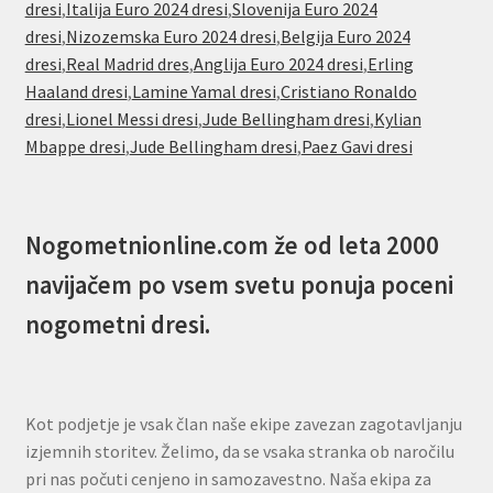
dresi
,
Italija Euro 2024 dresi
,
Slovenija Euro 2024
dresi
,
Nizozemska Euro 2024 dresi
,
Belgija Euro 2024
dresi
,
Real Madrid dres
,
Anglija Euro 2024 dresi
,
Erling
Haaland dresi
,
Lamine Yamal dresi
,
Cristiano Ronaldo
dresi
,
Lionel Messi dresi
,
Jude Bellingham dresi
,
Kylian
Mbappe dresi
,
Jude Bellingham dresi
,
Paez Gavi dresi
Nogometnionline.com že od leta 2000
navijačem po vsem svetu ponuja poceni
nogometni dresi.
Kot podjetje je vsak član naše ekipe zavezan zagotavljanju
izjemnih storitev. Želimo, da se vsaka stranka ob naročilu
pri nas počuti cenjeno in samozavestno. Naša ekipa za