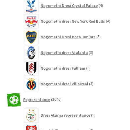
4
Nogometni Dresi Crystal Palace
4
izdelki
4
Nogometni dresi New York Red Bulls
4
izdelki
5
Nogometni Dresi Boca Juniors
5
izdelkov
9
Nogometni dresi Atalanta
9
izdelkov
6
Nogometni dresi Fulham
6
izdelkov
3
Nogometni dresi Villarreal
3
izdelki
2646
Reprezentance
2646
izdelkov
5
Dresi Alžirija reprezentance
5
izdelkov
7