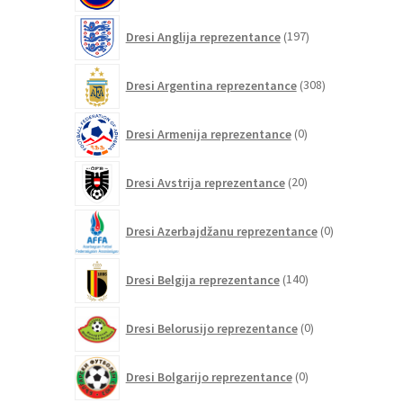
197
Dresi Anglija reprezentance
197
izdelkov
308
Dresi Argentina reprezentance
308
izdelkov
0
Dresi Armenija reprezentance
0
izdelkov
20
Dresi Avstrija reprezentance
20
izdelkov
0
Dresi Azerbajdžanu reprezentance
0
izdelkov
140
Dresi Belgija reprezentance
140
izdelkov
0
Dresi Belorusijo reprezentance
0
izdelkov
0
Dresi Bolgarijo reprezentance
0
izdelkov