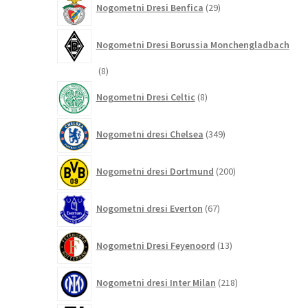
Nogometni Dresi Benfica
29
izdelkov
Nogometni Dresi Borussia Monchengladbach
8
8
izdelkov
8
Nogometni Dresi Celtic
8
izdelkov
349
Nogometni dresi Chelsea
349
izdelkov
200
Nogometni dresi Dortmund
200
izdelkov
67
Nogometni dresi Everton
67
izdelkov
13
Nogometni Dresi Feyenoord
13
izdelkov
218
Nogometni dresi Inter Milan
218
izdelkov