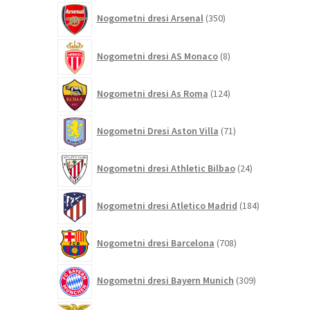
350
Nogometni dresi Arsenal
350
izdelkov
8
Nogometni dresi AS Monaco
8
izdelkov
124
Nogometni dresi As Roma
124
izdelkov
71
Nogometni Dresi Aston Villa
71
izdelkov
24
Nogometni dresi Athletic Bilbao
24
izdelkov
184
Nogometni dresi Atletico Madrid
184
izdelkov
708
Nogometni dresi Barcelona
708
izdelkov
309
Nogometni dresi Bayern Munich
309
izdelkov
29