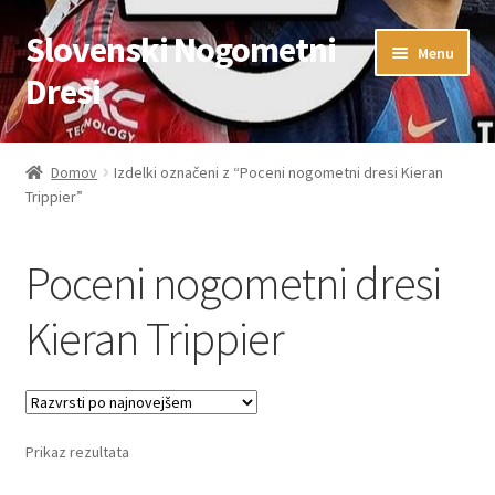
Slovenski Nogometni
Skip
Skip
Menu
to
to
Dresi
navigation
content
Domov
Domov
Izdelki označeni z “Poceni nogometni dresi Kieran
Trippier”
Blog
FAQs
Poceni nogometni dresi
Kontaktiraj nas
Kieran Trippier
Košarica
Moj račun
Prikaz rezultata
Trgovina