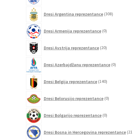
308
Dresi Argentina reprezentance
308
izdelkov
0
Dresi Armenija reprezentance
0
izdelkov
20
Dresi Avstrija reprezentance
20
izdelkov
0
Dresi Azerbajdžanu reprezentance
0
izdelkov
140
Dresi Belgija reprezentance
140
izdelkov
0
Dresi Belorusijo reprezentance
0
izdelkov
0
Dresi Bolgarijo reprezentance
0
izdelkov
Dresi Bosna in Hercegovina reprezentance
21