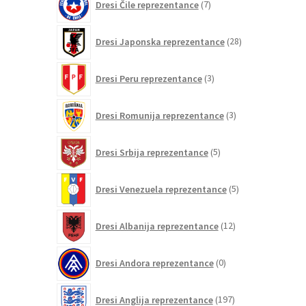
Dresi Čile reprezentance
7
izdelkov
28
Dresi Japonska reprezentance
28
izdelkov
3
Dresi Peru reprezentance
3
izdelki
3
Dresi Romunija reprezentance
3
izdelki
5
Dresi Srbija reprezentance
5
izdelkov
5
Dresi Venezuela reprezentance
5
izdelkov
12
Dresi Albanija reprezentance
12
izdelkov
0
Dresi Andora reprezentance
0
izdelkov
197
Dresi Anglija reprezentance
197
izdelkov