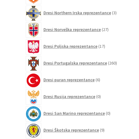
3
Dresi Northern Irska reprezentance
3
izdelki
27
Dresi Norveška reprezentance
27
izdelkov
17
Dresi Poljska reprezentance
17
izdelkov
260
Dresi Portugalska reprezentance
260
izdelkov
6
Dresi puran reprezentance
6
izdelkov
0
Dresi Rusija reprezentance
0
izdelkov
0
Dresi San Marino reprezentance
0
izdelkov
9
Dresi Škotska reprezentance
9
izdelkov