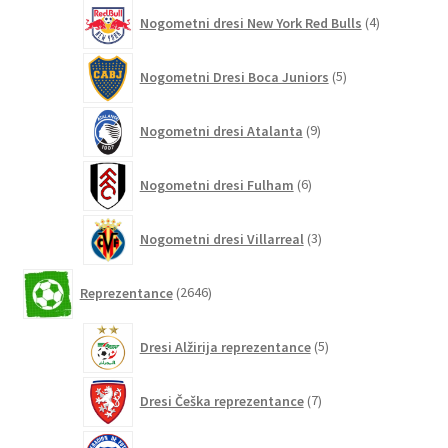
4
Nogometni dresi New York Red Bulls
4
izdelki
5
Nogometni Dresi Boca Juniors
5
izdelkov
9
Nogometni dresi Atalanta
9
izdelkov
6
Nogometni dresi Fulham
6
izdelkov
3
Nogometni dresi Villarreal
3
izdelki
2646
Reprezentance
2646
izdelkov
5
Dresi Alžirija reprezentance
5
izdelkov
7
Dresi Češka reprezentance
7
izdelkov
7