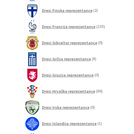
2
Dresi Finska reprezentance
2
izdelka
235
Dresi Francija reprezentance
235
izdelkov
0
Dresi Gibraltar reprezentance
0
izdelkov
8
Dresi Grčija reprezentance
8
izdelkov
0
Dresi Gruzija reprezentance
0
izdelkov
86
Dresi Hrvaška reprezentance
86
izdelkov
0
Dresi Irska reprezentance
0
izdelkov
1
Dresi Islandija reprezentance
1
izdelek