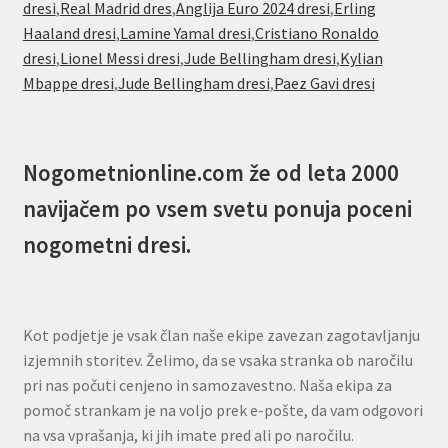
dresi
,
Real Madrid dres
,
Anglija Euro 2024 dresi
,
Erling
Haaland dresi
,
Lamine Yamal dresi
,
Cristiano Ronaldo
dresi
,
Lionel Messi dresi
,
Jude Bellingham dresi
,
Kylian
Mbappe dresi
,
Jude Bellingham dresi
,
Paez Gavi dresi
Nogometnionline.com že od leta 2000
navijačem po vsem svetu ponuja poceni
nogometni dresi.
Kot podjetje je vsak član naše ekipe zavezan zagotavljanju
izjemnih storitev. Želimo, da se vsaka stranka ob naročilu
pri nas počuti cenjeno in samozavestno. Naša ekipa za
pomoč strankam je na voljo prek e-pošte, da vam odgovori
na vsa vprašanja, ki jih imate pred ali po naročilu.