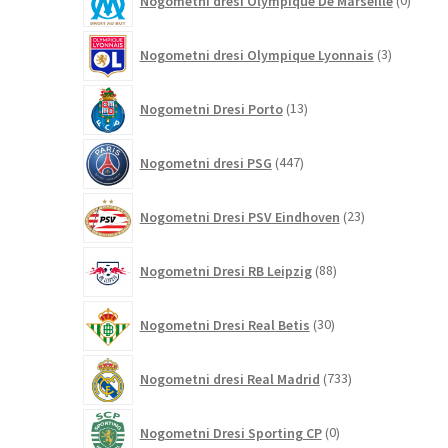
Nogometni dresi Olympique De Marseille
0
izdelk
3
Nogometni dresi Olympique Lyonnais
3
izdelki
13
Nogometni Dresi Porto
13
izdelkov
447
Nogometni dresi PSG
447
izdelkov
23
Nogometni Dresi PSV Eindhoven
23
izdelkov
88
Nogometni Dresi RB Leipzig
88
izdelkov
30
Nogometni Dresi Real Betis
30
izdelkov
733
Nogometni dresi Real Madrid
733
izdelkov
0
Nogometni Dresi Sporting CP
0
izdelkov