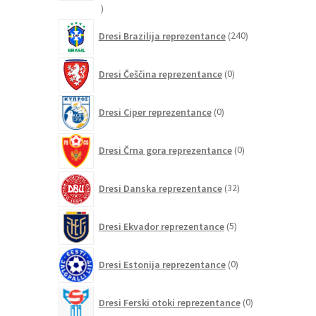
21
izdelkov
240
Dresi Brazilija reprezentance
240
izdelkov
0
Dresi Češčina reprezentance
0
izdelkov
0
Dresi Ciper reprezentance
0
izdelkov
0
Dresi Črna gora reprezentance
0
izdelkov
32
Dresi Danska reprezentance
32
izdelkov
5
Dresi Ekvador reprezentance
5
izdelkov
0
Dresi Estonija reprezentance
0
izdelkov
0
Dresi Ferski otoki reprezentance
0
izdelkov