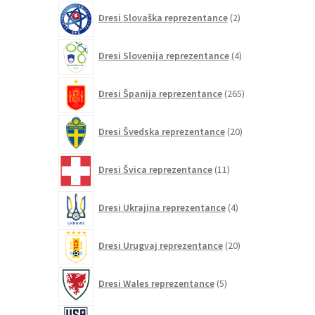
2
Dresi Slovaška reprezentance
2
izdelka
4
Dresi Slovenija reprezentance
4
izdelki
265
Dresi Španija reprezentance
265
izdelkov
20
Dresi Švedska reprezentance
20
izdelkov
11
Dresi Švica reprezentance
11
izdelkov
4
Dresi Ukrajina reprezentance
4
izdelki
20
Dresi Urugvaj reprezentance
20
izdelkov
5
Dresi Wales reprezentance
5
izdelkov
86