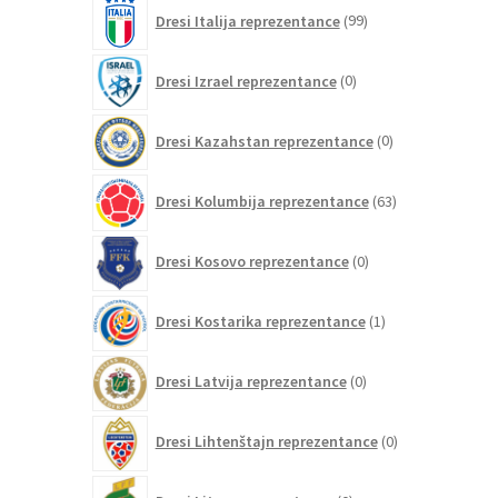
99
Dresi Italija reprezentance
99
izdelkov
0
Dresi Izrael reprezentance
0
izdelkov
0
Dresi Kazahstan reprezentance
0
izdelkov
63
Dresi Kolumbija reprezentance
63
izdelkov
0
Dresi Kosovo reprezentance
0
izdelkov
1
Dresi Kostarika reprezentance
1
izdelek
0
Dresi Latvija reprezentance
0
izdelkov
0
Dresi Lihtenštajn reprezentance
0
izdelkov
0