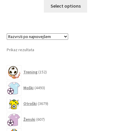
Ta
Select options
izdelek
ima
več
različic.
Možnosti
lahko
Prikaz rezultata
izberete
na
152
strani
Trening
152
izdelkov
izdelka
4493
Moški
4493
izdelkov
3679
Otroški
3679
izdelkov
607
Ženski
607
izdelkov