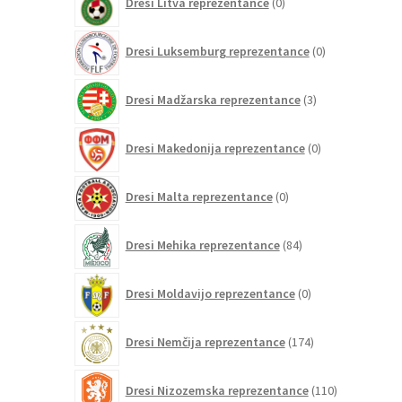
Dresi Litva reprezentance
0
izdelkov
0
Dresi Luksemburg reprezentance
0
izdelkov
3
Dresi Madžarska reprezentance
3
izdelki
0
Dresi Makedonija reprezentance
0
izdelkov
0
Dresi Malta reprezentance
0
izdelkov
84
Dresi Mehika reprezentance
84
izdelkov
0
Dresi Moldavijo reprezentance
0
izdelkov
174
Dresi Nemčija reprezentance
174
izdelkov
110
Dresi Nizozemska reprezentance
110
izdelkov