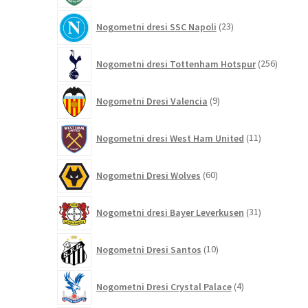
23
Nogometni dresi SSC Napoli
23
izdelkov
256
Nogometni dresi Tottenham Hotspur
256
izdelko
9
Nogometni Dresi Valencia
9
izdelkov
11
Nogometni dresi West Ham United
11
izdelkov
60
Nogometni Dresi Wolves
60
izdelkov
31
Nogometni dresi Bayer Leverkusen
31
izdelkov
10
Nogometni Dresi Santos
10
izdelkov
4
Nogometni Dresi Crystal Palace
4
izdelki