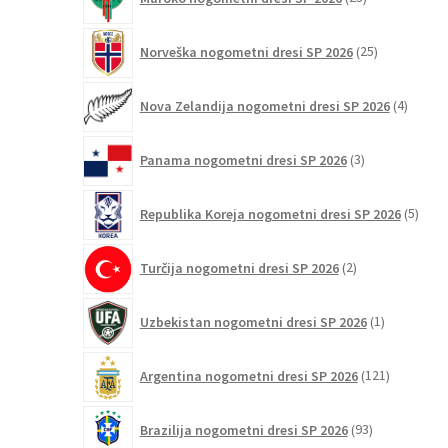
izdelkov
25
Norveška nogometni dresi SP 2026
25
izdelkov
4
Nova Zelandija nogometni dresi SP 2026
4
izdelki
3
Panama nogometni dresi SP 2026
3
izdelki
5
Republika Koreja nogometni dresi SP 2026
5
izdel
2
Turčija nogometni dresi SP 2026
2
izdelka
1
Uzbekistan nogometni dresi SP 2026
1
izdelek
121
Argentina nogometni dresi SP 2026
121
izdelkov
93
Brazilija nogometni dresi SP 2026
93
izdelkov