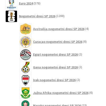
578
Euro 2024
578
izdelkov
1288
Nogometni dresi SP 2026
1288
izdelkov
4
Avstralija nogometni dresi SP 2026
4
izdelki
6
Curaçao nogometni dresi SP 2026
6
izdelkov
2
Egipt nogometni dresi SP 2026
2
izdelka
2
Gana nogometni dresi SP 2026
2
izdelka
2
Irak nogometni dresi SP 2026
2
izdelka
6
Južna Afrika nogometni dresi SP 2026
6
izdelkov
23
Maroko nogometni dresi SP 2026
23