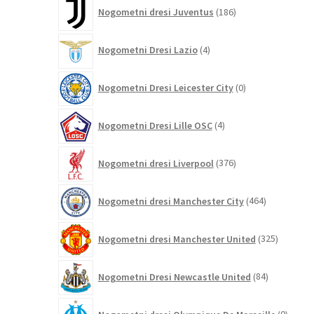
186
Nogometni dresi Juventus
186
izdelkov
4
Nogometni Dresi Lazio
4
izdelki
0
Nogometni Dresi Leicester City
0
izdelkov
4
Nogometni Dresi Lille OSC
4
izdelki
376
Nogometni dresi Liverpool
376
izdelkov
464
Nogometni dresi Manchester City
464
izdelkov
325
Nogometni dresi Manchester United
325
izdelkov
84
Nogometni Dresi Newcastle United
84
izdelkov
0