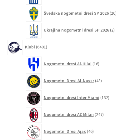
20
Švedska nogometni dresi SP 2026
20
izdelkov
2
Ukrajina nogometni dresi SP 2026
2
izdelka
6401
Klubi
6401
izdelek
16
Nogometni dresi Al-Hilal
16
izdelkov
43
Nogometni Dresi Al-Nassr
43
izdelkov
132
Nogometni dresi Inter Miami
132
izdelkov
247
Nogometni dresi AC Milan
247
izdelkov
46
Nogometni Dresi Ajax
46
izdelkov