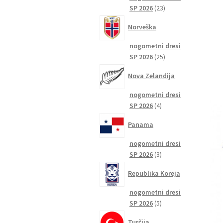
23
SP 2026
23
izdelkov
Norveška
nogometni dresi
25
SP 2026
25
izdelkov
Nova Zelandija
nogometni dresi
4
SP 2026
4
izdelki
Panama
nogometni dresi
3
SP 2026
3
izdelki
Republika Koreja
nogometni dresi
5
SP 2026
5
izdelkov
Turčija