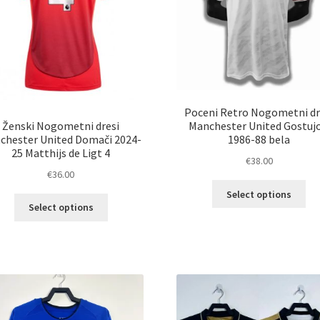
strani
str
izdelka
izd
Poceni Retro Nogometni dr
Ženski Nogometni dresi
Manchester United Gostujo
chester United Domači 2024-
1986-88 bela
25 Matthijs de Ligt 4
€
38.00
€
36.00
Ta
Select options
Ta
izd
Select options
izdelek
im
ima
ve
več
razl
različic.
Mož
Možnosti
lah
lahko
izb
izberete
na