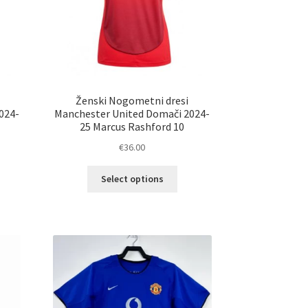
Ženski Nogometni dresi
024-
Manchester United Domači 2024-
25 Marcus Rashford 10
€
36.00
Ta
Select options
elek
izdelek
a
ima
č
več
ičic.
različic.
nosti
Možnosti
ko
lahko
erete
izberete
na