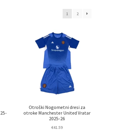
1
2
i
Otroški Nogometni dresi za
025-
otroke Manchester United Vratar
2025-26
€
41.59