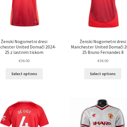
Ženski Nogometni dresi
Ženski Nogometni dresi
chester United Domači 2024-
Manchester United Domači 2
25 z lastnim tiskom
25 Bruno Fernandes 8
€
36.00
€
36.00
Ta
Ta
Select options
Select options
izdelek
izd
ima
im
več
ve
različic.
razl
Možnosti
Mož
lahko
lah
izberete
izb
na
na