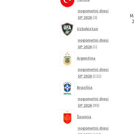
nogometni dresi
M
2
SP 2026
2
izdelka
Uzbekistan
nogometni dresi
1
SP 2026
1
izdelek
Argentina
nogometni dresi
121
SP 2026
121
izdelkov
Brazilija
nogometni dresi
93
SP 2026
93
izdelkov
Španija
nogometni dresi