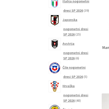
Italija nogometni
39
dresi SP 2026
39
izdelkov
Japonska
nogometni dresi
25
SP 2026
25
izdelkov
Avstrija
Man
nogometni dresi
6
SP 2026
6
izdelkov
Čile nogometni
5
dresi SP 2026
5
izdelkov
Hrvaška
nogometni dresi
48
SP 2026
48
izdelkov