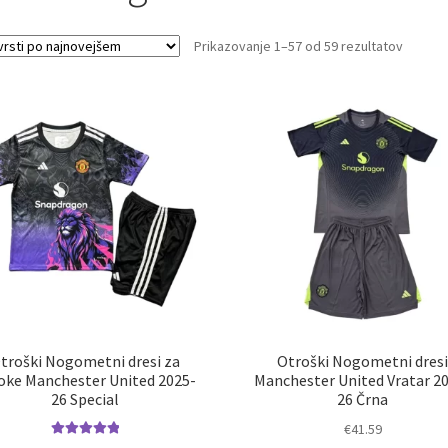
Sorted
Prikazovanje 1–57 od 59 rezultatov
by
latest
troški Nogometni dresi za
Otroški Nogometni dres
oke Manchester United 2025-
Manchester United Vratar 2
26 Special
26 Črna
€
41.59
Ocenjeno