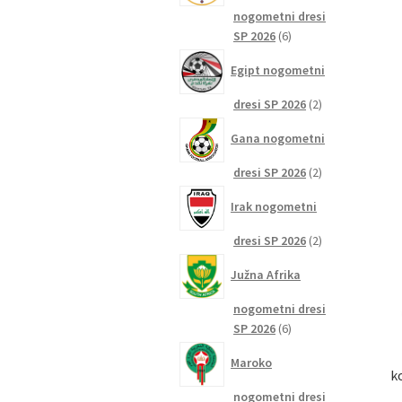
nogometni dresi
6
SP 2026
6
izdelkov
Egipt nogometni
2
dresi SP 2026
2
izdelka
Gana nogometni
2
dresi SP 2026
2
izdelka
Irak nogometni
2
dresi SP 2026
2
izdelka
Južna Afrika
nogometni dresi
6
SP 2026
6
izdelkov
Maroko
k
nogometni dresi