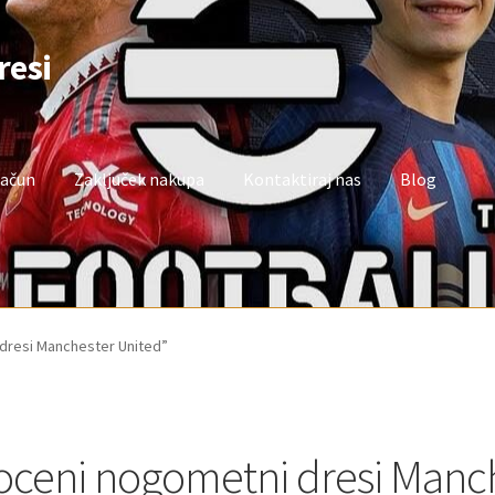
resi
račun
Zaključek nakupa
Kontaktiraj nas
Blog
oj račun
Trgovina
Zaključek nakupa
 dresi Manchester United”
oceni nogometni dresi Manc