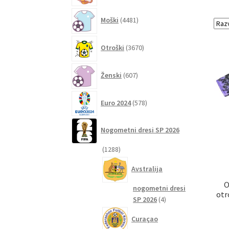
4481
Moški
4481
izdelkov
3670
Otroški
3670
izdelkov
607
Ženski
607
izdelkov
578
Euro 2024
578
izdelkov
Nogometni dresi SP 2026
1288
1288
izdelkov
Avstralija
O
nogometni dresi
otr
4
SP 2026
4
izdelki
Curaçao