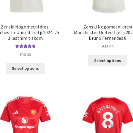
Ženski Nogometni dresi
Ženski Nogometni dresi
hester United Tretji 2024-25
Manchester United Tretji 20
z lastnim tiskom
Bruno Fernandes 8
€
36.00
Ocenjeno
€
36.00
Ta
5.00
od 5
Select options
izd
Ta
Select options
im
izdelek
ve
ima
razl
več
Mož
različic.
lah
Možnosti
izb
lahko
na
izberete
str
na
izd
strani
izdelka