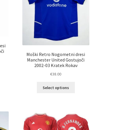
ani
strani
elka
izdelka
esi
či
Moški Retro Nogometni dresi
Manchester United Gostujoči
2002-03 Kratek Rokav
€
38.00
elek
Ta
Select options
a
izdelek
č
ima
ičic.
več
nosti
različic.
ko
Možnosti
erete
lahko
izberete