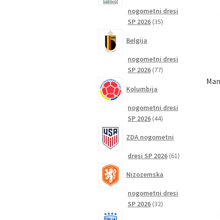
nogometni dresi
35
SP 2026
35
izdelkov
Belgija
nogometni dresi
77
SP 2026
77
izdelkov
Man
Kolumbija
nogometni dresi
44
SP 2026
44
izdelkov
ZDA nogometni
61
dresi SP 2026
61
izdelkov
Nizozemska
nogometni dresi
32
SP 2026
32
izdelkov