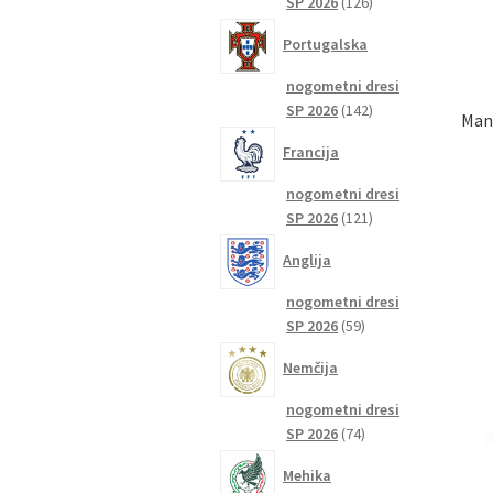
126
SP 2026
126
izdelkov
Portugalska
nogometni dresi
142
SP 2026
142
Manc
izdelkov
Francija
nogometni dresi
121
SP 2026
121
izdelkov
Anglija
nogometni dresi
59
SP 2026
59
izdelkov
Nemčija
nogometni dresi
74
SP 2026
74
izdelkov
Mehika