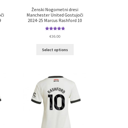
Ženski Nogometni dresi
či
Manchester United Gostujoči
9
2024-25 Marcus Rashford 10
Ocenjeno
€
36.00
5.00
od 5
Ta
Select options
elek
izdelek
a
ima
č
več
ičic.
različic.
nosti
Možnosti
ko
lahko
erete
izberete
na
ani
strani
elka
izdelka