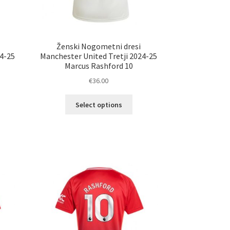
Ženski Nogometni dresi
24-25
Manchester United Tretji 2024-25
Marcus Rashford 10
€
36.00
Ta
Select options
elek
izdelek
a
ima
č
več
ičic.
različic.
nosti
Možnosti
ko
lahko
erete
izberete
na
ani
strani
elka
izdelka