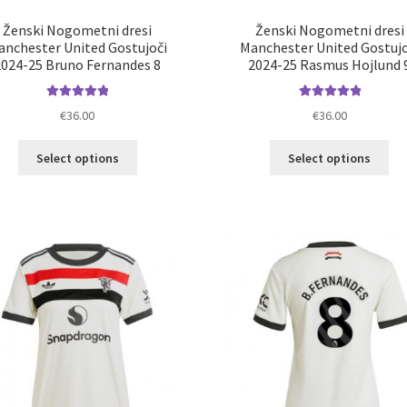
Ženski Nogometni dresi
Ženski Nogometni dresi
anchester United Gostujoči
Manchester United Gostujo
2024-25 Bruno Fernandes 8
2024-25 Rasmus Hojlund 
Ocenjeno
Ocenjeno
€
36.00
€
36.00
5.00
od 5
5.00
od 5
Ta
Ta
Select options
Select options
izdelek
izd
ima
im
več
ve
različic.
razl
Možnosti
Mož
lahko
lah
izberete
izb
na
na
strani
str
izdelka
izd