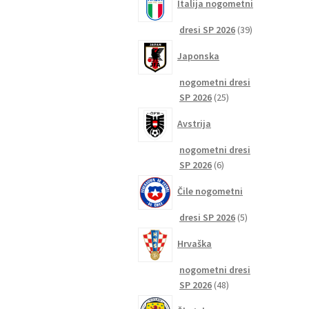
Italija nogometni
39
dresi SP 2026
39
izdelkov
Japonska
nogometni dresi
25
SP 2026
25
izdelkov
Avstrija
nogometni dresi
6
SP 2026
6
izdelkov
Čile nogometni
5
dresi SP 2026
5
izdelkov
Hrvaška
nogometni dresi
48
SP 2026
48
izdelkov