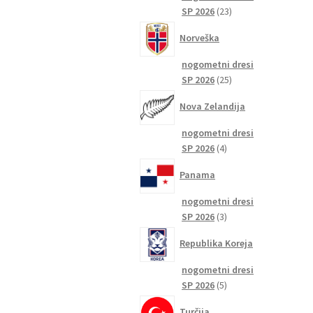
23
SP 2026
23
izdelkov
Norveška
nogometni dresi
25
SP 2026
25
izdelkov
Nova Zelandija
nogometni dresi
4
SP 2026
4
izdelki
Panama
nogometni dresi
3
SP 2026
3
izdelki
Republika Koreja
nogometni dresi
5
SP 2026
5
izdelkov
Turčija