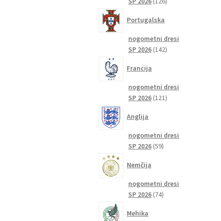
126
SP 2026
126
izdelkov
Portugalska
nogometni dresi
142
SP 2026
142
izdelkov
Francija
nogometni dresi
121
SP 2026
121
izdelkov
Anglija
nogometni dresi
59
SP 2026
59
izdelkov
Nemčija
nogometni dresi
74
SP 2026
74
izdelkov
Mehika