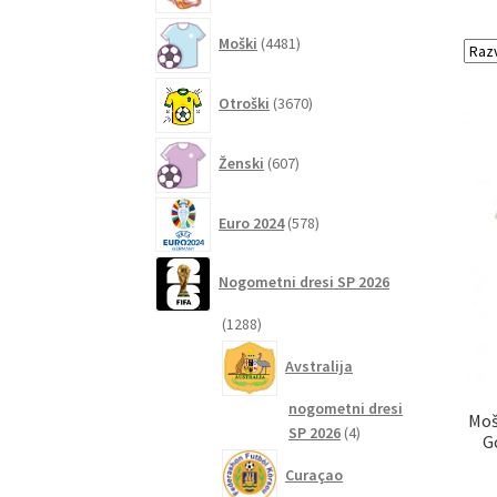
4481
Moški
4481
izdelkov
3670
Otroški
3670
izdelkov
607
Ženski
607
izdelkov
578
Euro 2024
578
izdelkov
Nogometni dresi SP 2026
1288
1288
izdelkov
Avstralija
nogometni dresi
Moš
4
SP 2026
4
G
izdelki
Curaçao