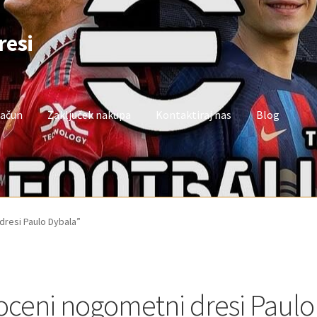
resi
račun
Zaključek nakupa
Kontaktiraj nas
Blog
oj račun
Trgovina
Zaključek nakupa
dresi Paulo Dybala”
oceni nogometni dresi Paulo