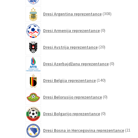
308
Dresi Argentina reprezentance
308
izdelkov
0
Dresi Armenija reprezentance
0
izdelkov
20
Dresi Avstrija reprezentance
20
izdelkov
0
Dresi Azerbajdžanu reprezentance
0
izdelkov
140
Dresi Belgija reprezentance
140
izdelkov
0
Dresi Belorusijo reprezentance
0
izdelkov
0
Dresi Bolgarijo reprezentance
0
izdelkov
Dresi Bosna in Hercegovina reprezentance
21