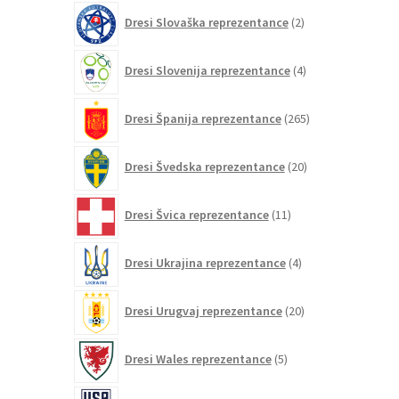
2
Dresi Slovaška reprezentance
2
izdelka
4
Dresi Slovenija reprezentance
4
izdelki
265
Dresi Španija reprezentance
265
izdelkov
20
Dresi Švedska reprezentance
20
izdelkov
11
Dresi Švica reprezentance
11
izdelkov
4
Dresi Ukrajina reprezentance
4
izdelki
20
Dresi Urugvaj reprezentance
20
izdelkov
5
Dresi Wales reprezentance
5
izdelkov
86