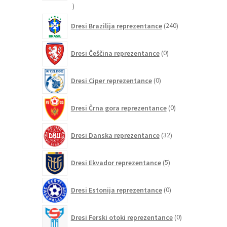
21
izdelkov
240
Dresi Brazilija reprezentance
240
izdelkov
0
Dresi Češčina reprezentance
0
izdelkov
0
Dresi Ciper reprezentance
0
izdelkov
0
Dresi Črna gora reprezentance
0
izdelkov
32
Dresi Danska reprezentance
32
izdelkov
5
Dresi Ekvador reprezentance
5
izdelkov
0
Dresi Estonija reprezentance
0
izdelkov
0
Dresi Ferski otoki reprezentance
0
izdelkov