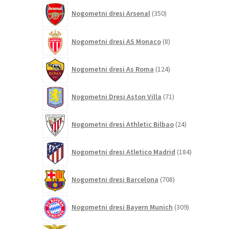
350
Nogometni dresi Arsenal
350
izdelkov
8
Nogometni dresi AS Monaco
8
izdelkov
124
Nogometni dresi As Roma
124
izdelkov
71
Nogometni Dresi Aston Villa
71
izdelkov
24
Nogometni dresi Athletic Bilbao
24
izdelkov
184
Nogometni dresi Atletico Madrid
184
izdelkov
708
Nogometni dresi Barcelona
708
izdelkov
309
Nogometni dresi Bayern Munich
309
izdelkov
26