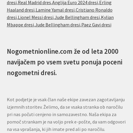
dresi
,
Real Madrid dres
,
Anglija Euro 2024 dresi
,
Erling
Haaland dresi
,
Lamine Yamal dresi
,
Cristiano Ronaldo
dresi
,
Lionel Messi dresi
,
Jude Bellingham dresi
,
Kylian
Mbappe dresi
,
Jude Bellingham dresi
,
Paez Gavi dresi
Nogometnionline.com že od leta 2000
navijačem po vsem svetu ponuja poceni
nogometni dresi.
Kot podjetje je vsak član naše ekipe zavezan zagotavljanju
izjemnih storitev. Želimo, da se vsaka stranka ob naročilu
pri nas počuti cenjeno in samozavestno. Naša ekipa za
pomoč strankam je na voljo prek e-pošte, da vam odgovori
na vsa vprašanja, ki jih imate pred ali po naročilu.