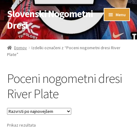
Slovenski Nogometni
Skip
Skip
Menu
to
to
Dresi
navigation
content
Domov
Domov
Izdelki označeni z “Poceni nogometni dresi River
Plate”
Blog
FAQs
Poceni nogometni dresi
Kontaktiraj nas
River Plate
Košarica
Moj račun
Prikaz rezultata
Trgovina