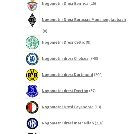
Nogometni Dresi Benfica
26
izdelkov
Nogometni Dresi Borussia Monchengladbach
8
8
izdelkov
8
Nogometni Dresi Celtic
8
izdelkov
349
Nogometni dresi Chelsea
349
izdelkov
200
Nogometni dresi Dortmund
200
izdelkov
67
Nogometni dresi Everton
67
izdelkov
13
Nogometni Dresi Feyenoord
13
izdelkov
218
Nogometni dresi Inter Milan
218
izdelkov