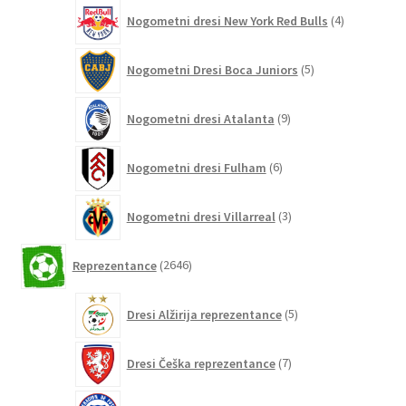
4
Nogometni dresi New York Red Bulls
4
izdelki
5
Nogometni Dresi Boca Juniors
5
izdelkov
9
Nogometni dresi Atalanta
9
izdelkov
6
Nogometni dresi Fulham
6
izdelkov
3
Nogometni dresi Villarreal
3
izdelki
2646
Reprezentance
2646
izdelkov
5
Dresi Alžirija reprezentance
5
izdelkov
7
Dresi Češka reprezentance
7
izdelkov
7