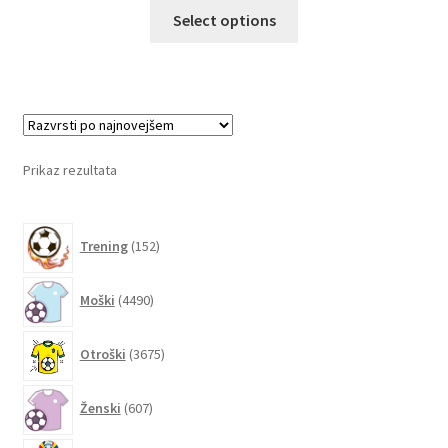
Ta
Select options
izdelek
ima
več
različic.
Možnosti
lahko
Prikaz rezultata
izberete
na
152
strani
Trening
152
izdelkov
izdelka
4490
Moški
4490
izdelkov
3675
Otroški
3675
izdelkov
607
Ženski
607
izdelkov