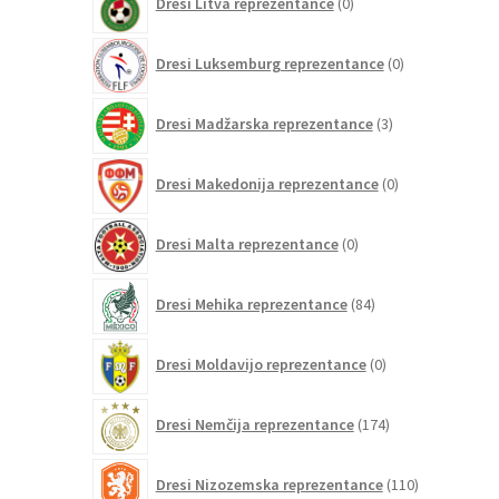
Dresi Litva reprezentance
0
izdelkov
0
Dresi Luksemburg reprezentance
0
izdelkov
3
Dresi Madžarska reprezentance
3
izdelki
0
Dresi Makedonija reprezentance
0
izdelkov
0
Dresi Malta reprezentance
0
izdelkov
84
Dresi Mehika reprezentance
84
izdelkov
0
Dresi Moldavijo reprezentance
0
izdelkov
174
Dresi Nemčija reprezentance
174
izdelkov
110
Dresi Nizozemska reprezentance
110
izdelkov