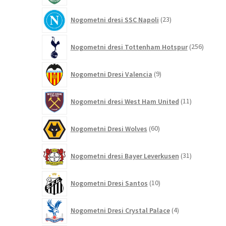
23
Nogometni dresi SSC Napoli
23
izdelkov
256
Nogometni dresi Tottenham Hotspur
256
izdelko
9
Nogometni Dresi Valencia
9
izdelkov
11
Nogometni dresi West Ham United
11
izdelkov
60
Nogometni Dresi Wolves
60
izdelkov
31
Nogometni dresi Bayer Leverkusen
31
izdelkov
10
Nogometni Dresi Santos
10
izdelkov
4
Nogometni Dresi Crystal Palace
4
izdelki