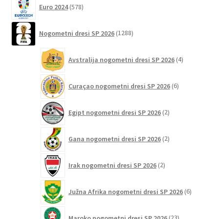
578
Euro 2024
578
izdelkov
1288
Nogometni dresi SP 2026
1288
izdelkov
4
Avstralija nogometni dresi SP 2026
4
izdelki
6
Curaçao nogometni dresi SP 2026
6
izdelkov
2
Egipt nogometni dresi SP 2026
2
izdelka
2
Gana nogometni dresi SP 2026
2
izdelka
2
Irak nogometni dresi SP 2026
2
izdelka
6
Južna Afrika nogometni dresi SP 2026
6
izdelkov
23
Maroko nogometni dresi SP 2026
23