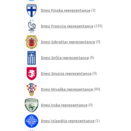
2
Dresi Finska reprezentance
2
izdelka
235
Dresi Francija reprezentance
235
izdelkov
0
Dresi Gibraltar reprezentance
0
izdelkov
8
Dresi Grčija reprezentance
8
izdelkov
0
Dresi Gruzija reprezentance
0
izdelkov
86
Dresi Hrvaška reprezentance
86
izdelkov
0
Dresi Irska reprezentance
0
izdelkov
1
Dresi Islandija reprezentance
1
izdelek