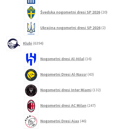
20
Švedska nogometni dresi SP 2026
20
izdelkov
2
Ukrajina nogometni dresi SP 2026
2
izdelka
6394
Klubi
6394
izdelkov
16
Nogometni dresi Al-Hilal
16
izdelkov
43
Nogometni Dresi Al-Nassr
43
izdelkov
132
Nogometni dresi Inter Miami
132
izdelkov
247
Nogometni dresi AC Milan
247
izdelkov
46
Nogometni Dresi Ajax
46
izdelkov