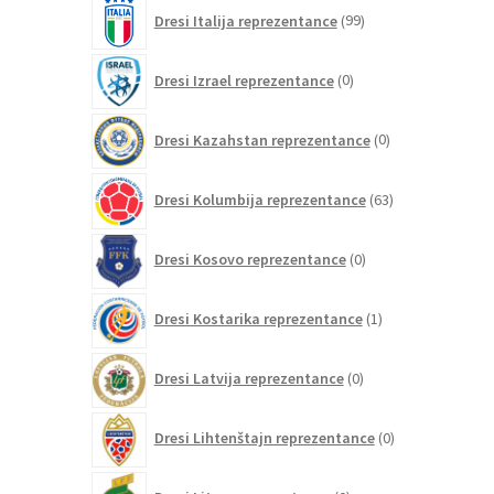
99
Dresi Italija reprezentance
99
izdelkov
0
Dresi Izrael reprezentance
0
izdelkov
0
Dresi Kazahstan reprezentance
0
izdelkov
63
Dresi Kolumbija reprezentance
63
izdelkov
0
Dresi Kosovo reprezentance
0
izdelkov
1
Dresi Kostarika reprezentance
1
izdelek
0
Dresi Latvija reprezentance
0
izdelkov
0
Dresi Lihtenštajn reprezentance
0
izdelkov
0