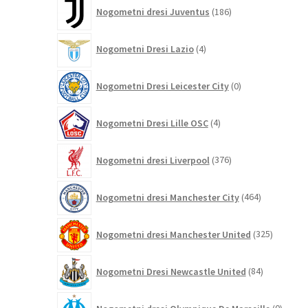
186
Nogometni dresi Juventus
186
izdelkov
4
Nogometni Dresi Lazio
4
izdelki
0
Nogometni Dresi Leicester City
0
izdelkov
4
Nogometni Dresi Lille OSC
4
izdelki
376
Nogometni dresi Liverpool
376
izdelkov
464
Nogometni dresi Manchester City
464
izdelkov
325
Nogometni dresi Manchester United
325
izdelkov
84
Nogometni Dresi Newcastle United
84
izdelkov
0