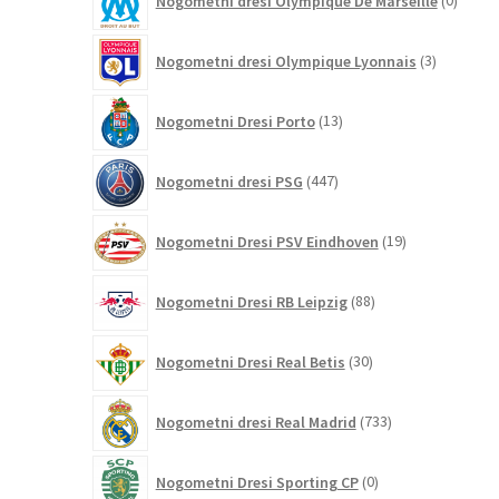
Nogometni dresi Olympique De Marseille
0
izdelk
3
Nogometni dresi Olympique Lyonnais
3
izdelki
13
Nogometni Dresi Porto
13
izdelkov
447
Nogometni dresi PSG
447
izdelkov
19
Nogometni Dresi PSV Eindhoven
19
izdelkov
88
Nogometni Dresi RB Leipzig
88
izdelkov
30
Nogometni Dresi Real Betis
30
izdelkov
733
Nogometni dresi Real Madrid
733
izdelkov
0
Nogometni Dresi Sporting CP
0
izdelkov