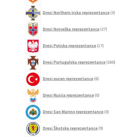
3
Dresi Northern Irska reprezentance
3
izdelki
27
Dresi Norveška reprezentance
27
izdelkov
17
Dresi Poljska reprezentance
17
izdelkov
260
Dresi Portugalska reprezentance
260
izdelkov
6
Dresi puran reprezentance
6
izdelkov
0
Dresi Rusija reprezentance
0
izdelkov
0
Dresi San Marino reprezentance
0
izdelkov
9
Dresi Škotska reprezentance
9
izdelkov