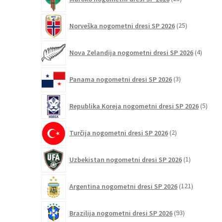
izdelkov
25
Norveška nogometni dresi SP 2026
25
izdelkov
4
Nova Zelandija nogometni dresi SP 2026
4
izdelki
3
Panama nogometni dresi SP 2026
3
izdelki
5
Republika Koreja nogometni dresi SP 2026
5
izdel
2
Turčija nogometni dresi SP 2026
2
izdelka
1
Uzbekistan nogometni dresi SP 2026
1
izdelek
121
Argentina nogometni dresi SP 2026
121
izdelkov
93
Brazilija nogometni dresi SP 2026
93
izdelkov