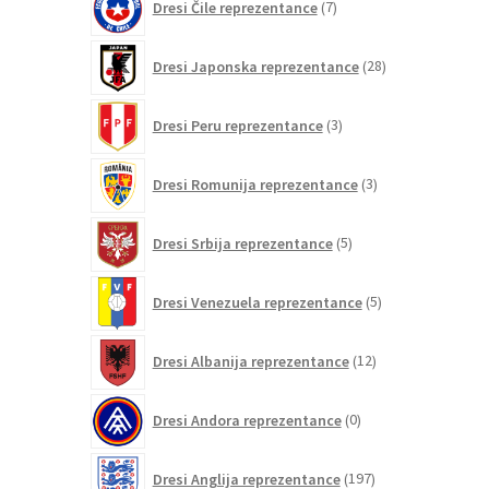
Dresi Čile reprezentance
7
izdelkov
28
Dresi Japonska reprezentance
28
izdelkov
3
Dresi Peru reprezentance
3
izdelki
3
Dresi Romunija reprezentance
3
izdelki
5
Dresi Srbija reprezentance
5
izdelkov
5
Dresi Venezuela reprezentance
5
izdelkov
12
Dresi Albanija reprezentance
12
izdelkov
0
Dresi Andora reprezentance
0
izdelkov
197
Dresi Anglija reprezentance
197
izdelkov