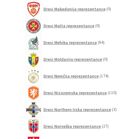
0
Dresi Makedonija reprezentance
0
izdelkov
0
Dresi Malta reprezentance
0
izdelkov
84
Dresi Mehika reprezentance
84
izdelkov
0
Dresi Moldavijo reprezentance
0
izdelkov
174
Dresi Nemčija reprezentance
174
izdelkov
110
Dresi Nizozemska reprezentance
110
izdelkov
3
Dresi Northern Irska reprezentance
3
izdelki
27
Dresi Norveška reprezentance
27
izdelkov
17