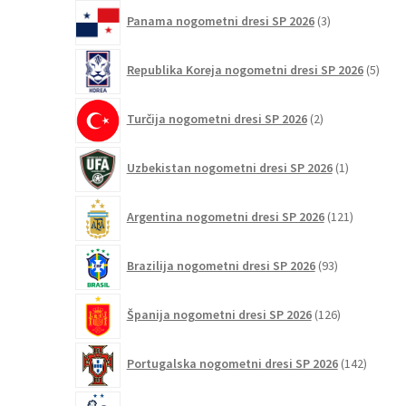
3
Panama nogometni dresi SP 2026
3
izdelki
5
Republika Koreja nogometni dresi SP 2026
5
izdel
2
Turčija nogometni dresi SP 2026
2
izdelka
1
Uzbekistan nogometni dresi SP 2026
1
izdelek
121
Argentina nogometni dresi SP 2026
121
izdelkov
93
Brazilija nogometni dresi SP 2026
93
izdelkov
126
Španija nogometni dresi SP 2026
126
izdelkov
142
Portugalska nogometni dresi SP 2026
142
izdelko
121