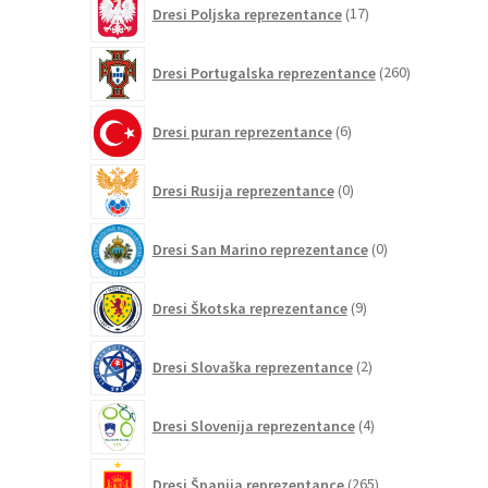
Dresi Poljska reprezentance
17
izdelkov
260
Dresi Portugalska reprezentance
260
izdelkov
6
Dresi puran reprezentance
6
izdelkov
0
Dresi Rusija reprezentance
0
izdelkov
0
Dresi San Marino reprezentance
0
izdelkov
9
Dresi Škotska reprezentance
9
izdelkov
2
Dresi Slovaška reprezentance
2
izdelka
4
Dresi Slovenija reprezentance
4
izdelki
265
Dresi Španija reprezentance
265