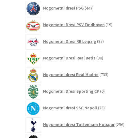
447
Nogometni dresi PSG
447
izdelkov
19
Nogometni Dresi PSV Eindhoven
19
izdelkov
88
Nogometni Dresi RB Leipzig
88
izdelkov
30
Nogometni Dresi Real Betis
30
izdelkov
733
Nogometni dresi Real Madrid
733
izdelkov
0
Nogometni Dresi Sporting CP
0
izdelkov
23
Nogometni dresi SSC Napoli
23
izdelkov
256
Nogometni dresi Tottenham Hotspur
256
izdelko
9