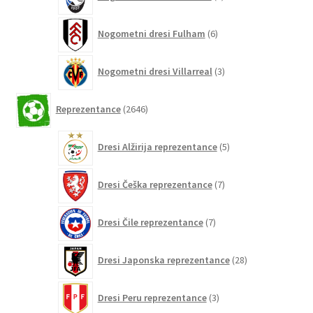
izdelkov
6
Nogometni dresi Fulham
6
izdelkov
3
Nogometni dresi Villarreal
3
izdelki
2646
Reprezentance
2646
izdelkov
5
Dresi Alžirija reprezentance
5
izdelkov
7
Dresi Češka reprezentance
7
izdelkov
7
Dresi Čile reprezentance
7
izdelkov
28
Dresi Japonska reprezentance
28
izdelkov
3
Dresi Peru reprezentance
3
izdelki