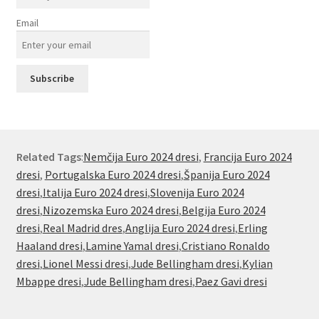
Email
Related Tags
:
Nemčija Euro 2024 dresi
,
Francija Euro 2024
dresi
,
Portugalska Euro 2024 dresi
,
Španija Euro 2024
dresi
,
Italija Euro 2024 dresi
,
Slovenija Euro 2024
dresi
,
Nizozemska Euro 2024 dresi
,
Belgija Euro 2024
dresi
,
Real Madrid dres
,
Anglija Euro 2024 dresi
,
Erling
Haaland dresi
,
Lamine Yamal dresi
,
Cristiano Ronaldo
dresi
,
Lionel Messi dresi
,
Jude Bellingham dresi
,
Kylian
Mbappe dresi
,
Jude Bellingham dresi
,
Paez Gavi dresi