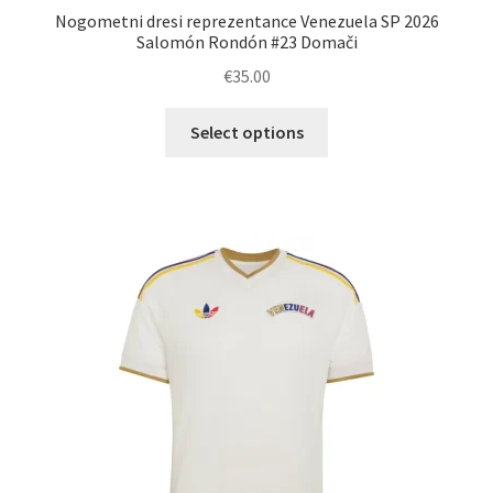
Nogometni dresi reprezentance Venezuela SP 2026
Salomón Rondón #23 Domači
€
35.00
Ta
Select options
izdelek
ima
več
različic.
Možnosti
lahko
izberete
na
strani
izdelka