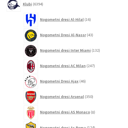
6394
Klubi
6394
izdelkov
16
Nogometni dresi Al-Hilal
16
izdelkov
43
Nogometni Dresi Al-Nassr
43
izdelkov
132
Nogometni dresi Inter Miami
132
izdelkov
247
Nogometni dresi AC Milan
247
izdelkov
46
Nogometni Dresi Ajax
46
izdelkov
350
Nogometni dresi Arsenal
350
izdelkov
8
Nogometni dresi AS Monaco
8
izdelkov
124
Nogometni dresi As Roma
124