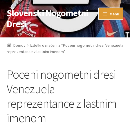
Slovenski Nogometni
Skip
Skip
Menu
to
to
Dresi
navigation
content
Domov
Domov
Izdelki označeni z “Poceni nogometni dresi Venezuela
reprezentance z lastnim imenom”
Blog
FAQs
Poceni nogometni dresi
Kontaktiraj nas
Venezuela
reprezentance z lastnim
Košarica
imenom
Moj račun
Trgovina