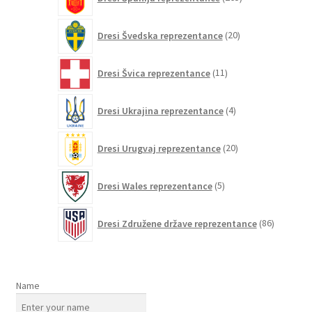
izdelkov
20
Dresi Švedska reprezentance
20
izdelkov
11
Dresi Švica reprezentance
11
izdelkov
4
Dresi Ukrajina reprezentance
4
izdelki
20
Dresi Urugvaj reprezentance
20
izdelkov
5
Dresi Wales reprezentance
5
izdelkov
86
Dresi Združene države reprezentance
86
izdelkov
Name