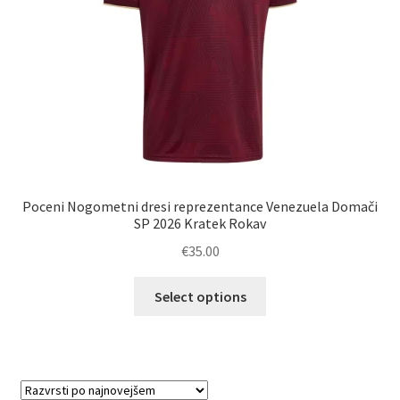
izdelka
Poceni Nogometni dresi reprezentance Venezuela Domači
SP 2026 Kratek Rokav
€
35.00
Ta
Select options
izdelek
ima
več
različic.
Možnosti