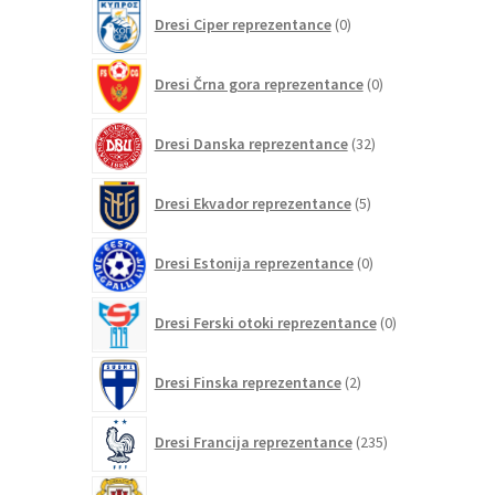
0
Dresi Ciper reprezentance
0
izdelkov
0
Dresi Črna gora reprezentance
0
izdelkov
32
Dresi Danska reprezentance
32
izdelkov
5
Dresi Ekvador reprezentance
5
izdelkov
0
Dresi Estonija reprezentance
0
izdelkov
0
Dresi Ferski otoki reprezentance
0
izdelkov
2
Dresi Finska reprezentance
2
izdelka
235
Dresi Francija reprezentance
235
izdelkov
0