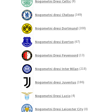
Nogometni Dresi Celtic
8
izdelkov
349
Nogometni dresi Chelsea
349
izdelkov
200
Nogometni dresi Dortmund
200
izdelkov
67
Nogometni dresi Everton
67
izdelkov
13
Nogometni Dresi Feyenoord
13
izdelkov
218
Nogometni dresi Inter Milan
218
izdelkov
186
Nogometni dresi Juventus
186
izdelkov
4
Nogometni Dresi Lazio
4
izdelki
0
Nogometni Dresi Leicester City
0
izdelkov