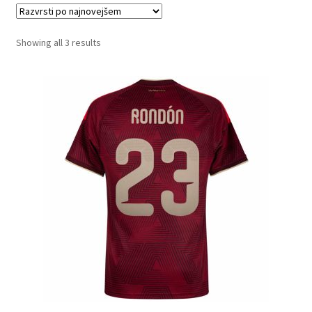
Zaključek nakupa
Sorted
Showing all 3 results
by
latest