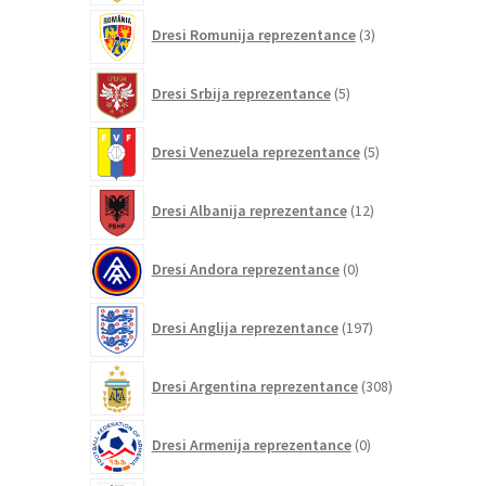
3
Dresi Romunija reprezentance
3
izdelki
5
Dresi Srbija reprezentance
5
izdelkov
5
Dresi Venezuela reprezentance
5
izdelkov
12
Dresi Albanija reprezentance
12
izdelkov
0
Dresi Andora reprezentance
0
izdelkov
197
Dresi Anglija reprezentance
197
izdelkov
308
Dresi Argentina reprezentance
308
izdelkov
0
Dresi Armenija reprezentance
0
izdelkov