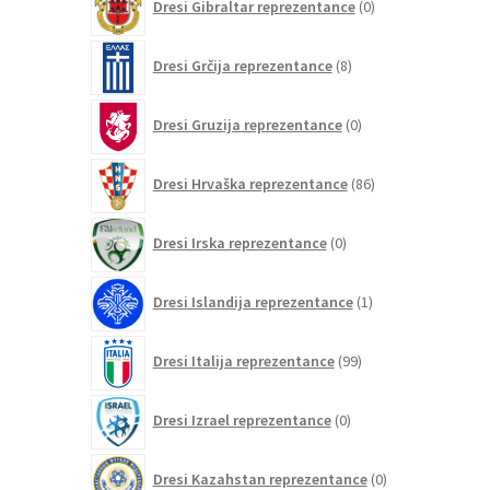
Dresi Gibraltar reprezentance
0
izdelkov
8
Dresi Grčija reprezentance
8
izdelkov
0
Dresi Gruzija reprezentance
0
izdelkov
86
Dresi Hrvaška reprezentance
86
izdelkov
0
Dresi Irska reprezentance
0
izdelkov
1
Dresi Islandija reprezentance
1
izdelek
99
Dresi Italija reprezentance
99
izdelkov
0
Dresi Izrael reprezentance
0
izdelkov
0
Dresi Kazahstan reprezentance
0
izdelkov