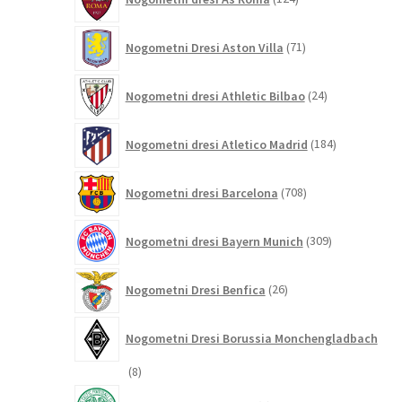
izdelkov
71
Nogometni Dresi Aston Villa
71
izdelkov
24
Nogometni dresi Athletic Bilbao
24
izdelkov
184
Nogometni dresi Atletico Madrid
184
izdelkov
708
Nogometni dresi Barcelona
708
izdelkov
309
Nogometni dresi Bayern Munich
309
izdelkov
26
Nogometni Dresi Benfica
26
izdelkov
Nogometni Dresi Borussia Monchengladbach
8
8
izdelkov
8