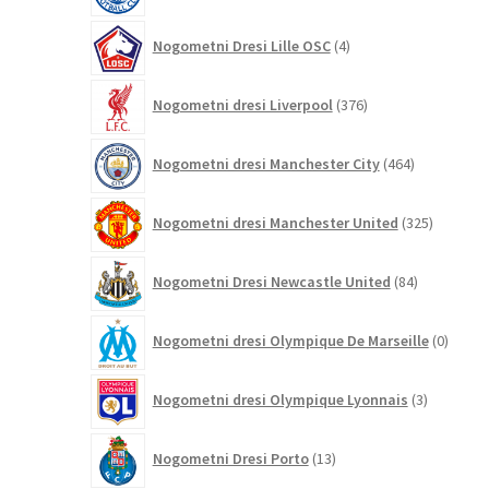
4
Nogometni Dresi Lille OSC
4
izdelki
376
Nogometni dresi Liverpool
376
izdelkov
464
Nogometni dresi Manchester City
464
izdelkov
325
Nogometni dresi Manchester United
325
izdelkov
84
Nogometni Dresi Newcastle United
84
izdelkov
0
Nogometni dresi Olympique De Marseille
0
izdelk
3
Nogometni dresi Olympique Lyonnais
3
izdelki
13
Nogometni Dresi Porto
13
izdelkov