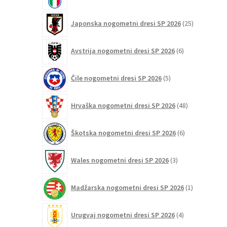
izdelkov
25
Japonska nogometni dresi SP 2026
25
izdelkov
6
Avstrija nogometni dresi SP 2026
6
izdelkov
5
Čile nogometni dresi SP 2026
5
izdelkov
48
Hrvaška nogometni dresi SP 2026
48
izdelkov
6
Škotska nogometni dresi SP 2026
6
izdelkov
3
Wales nogometni dresi SP 2026
3
izdelki
1
Madžarska nogometni dresi SP 2026
1
izdelek
4
Urugvaj nogometni dresi SP 2026
4
izdelki