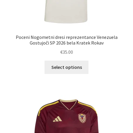
Poceni Nogometni dresi reprezentance Venezuela
Gostujoči SP 2026 bela Kratek Rokav
€
35.00
Ta
Select options
izdelek
ima
več
različic.
Možnosti
lahko
izberete
na
strani