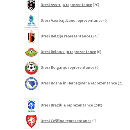
20
Dresi Avstrija reprezentance
20
izdelkov
0
Dresi Azerbajdžanu reprezentance
0
izdelkov
140
Dresi Belgija reprezentance
140
izdelkov
0
Dresi Belorusijo reprezentance
0
izdelkov
0
Dresi Bolgarijo reprezentance
0
izdelkov
Dresi Bosna in Hercegovina reprezentance
21
21
izdelkov
240
Dresi Brazilija reprezentance
240
izdelkov
0
Dresi Češčina reprezentance
0
izdelkov