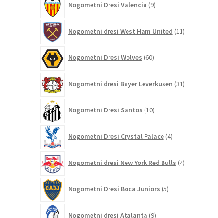
Nogometni Dresi Valencia
9
izdelkov
11
Nogometni dresi West Ham United
11
izdelkov
60
Nogometni Dresi Wolves
60
izdelkov
31
Nogometni dresi Bayer Leverkusen
31
izdelkov
10
Nogometni Dresi Santos
10
izdelkov
4
Nogometni Dresi Crystal Palace
4
izdelki
4
Nogometni dresi New York Red Bulls
4
izdelki
5
Nogometni Dresi Boca Juniors
5
izdelkov
9
Nogometni dresi Atalanta
9