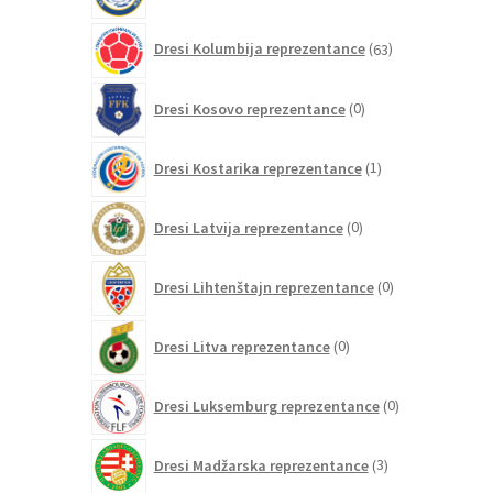
63
Dresi Kolumbija reprezentance
63
izdelkov
0
Dresi Kosovo reprezentance
0
izdelkov
1
Dresi Kostarika reprezentance
1
izdelek
0
Dresi Latvija reprezentance
0
izdelkov
0
Dresi Lihtenštajn reprezentance
0
izdelkov
0
Dresi Litva reprezentance
0
izdelkov
0
Dresi Luksemburg reprezentance
0
izdelkov
3
Dresi Madžarska reprezentance
3
izdelki