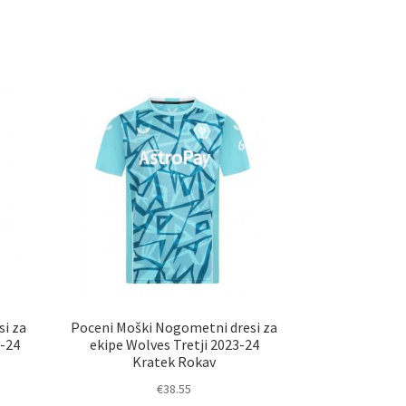
i za
Poceni Moški Nogometni dresi za
3-24
ekipe Wolves Tretji 2023-24
Kratek Rokav
€
38.55