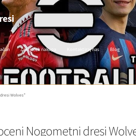
resi
račun
Zaključek nakupa
Kontaktiraj nas
Blog
oj račun
Trgovina
Zaključek nakupa
 dresi Wolves”
oceni Nogometni dresi Wolv