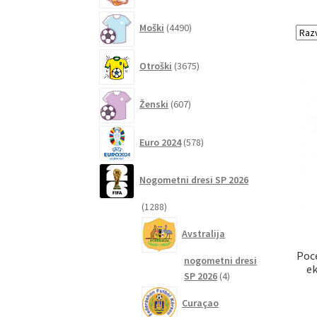
4490
Moški
4490
izdelkov
3675
Otroški
3675
izdelkov
607
Ženski
607
izdelkov
578
Euro 2024
578
izdelkov
Nogometni dresi SP 2026
1288
1288
izdelkov
Avstralija
Poc
nogometni dresi
ek
4
SP 2026
4
izdelki
Curaçao