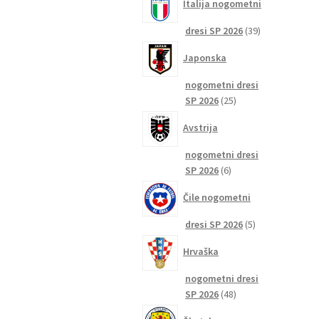
Italija nogometni
39
dresi SP 2026
39
izdelkov
Japonska
nogometni dresi
25
SP 2026
25
izdelkov
Avstrija
nogometni dresi
6
SP 2026
6
izdelkov
Čile nogometni
5
dresi SP 2026
5
izdelkov
Hrvaška
nogometni dresi
48
SP 2026
48
izdelkov