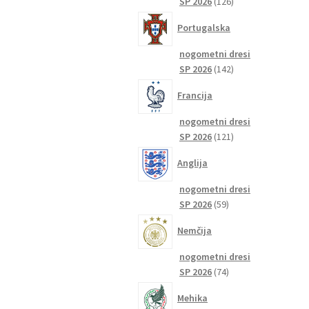
126
SP 2026
126
izdelkov
Portugalska
nogometni dresi
142
SP 2026
142
izdelkov
Francija
nogometni dresi
121
SP 2026
121
izdelkov
Anglija
nogometni dresi
59
SP 2026
59
izdelkov
Nemčija
nogometni dresi
74
SP 2026
74
izdelkov
Mehika