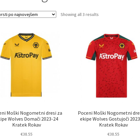
Sorted
Showing all 3 results
by
latest
eni Moški Nogometni dresi za
Poceni Moški Nogometni dres
ipe Wolves Domači 2023-24
ekipe Wolves Gostujoči 202
Kratek Rokav
Kratek Rokav
€
38.55
€
38.55