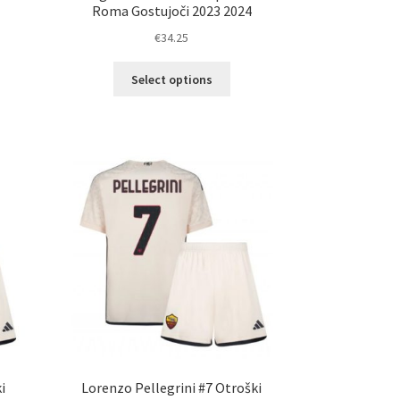
Roma Gostujoči 2023 2024
€
34.25
Ta
Select options
elek
izdelek
a
ima
č
več
ičic.
različic.
nosti
Možnosti
ko
lahko
erete
izberete
na
ani
strani
elka
izdelka
i
Lorenzo Pellegrini #7 Otroški