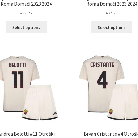
Roma Domači 2023 2024
Roma Domači 2023 2024
€
34.25
€
34.25
Ta
Ta
Select options
Select options
izdelek
izd
ima
im
več
ve
različic.
razl
Možnosti
Mož
lahko
lah
izberete
izb
na
na
strani
str
izdelka
izd
Andrea Belotti #11 Otroški
Bryan Cristante #4 Otrošk