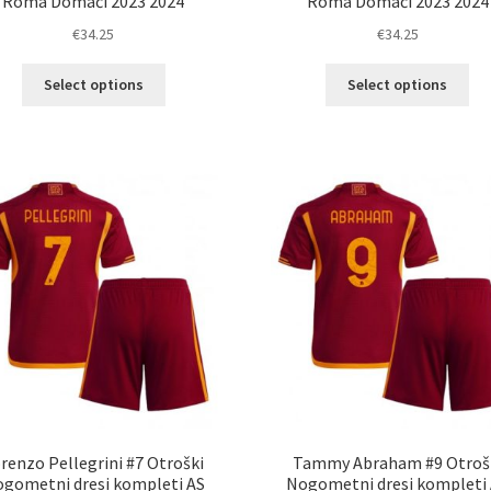
Roma Domači 2023 2024
Roma Domači 2023 2024
€
34.25
€
34.25
Ta
Ta
Select options
Select options
izdelek
izd
ima
im
več
ve
različic.
razl
Možnosti
Mož
lahko
lah
izberete
izb
na
na
strani
str
izdelka
izd
renzo Pellegrini #7 Otroški
Tammy Abraham #9 Otroš
gometni dresi kompleti AS
Nogometni dresi kompleti