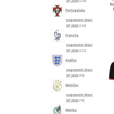
126
SP 2026
126
No
izdelkov
Portugalska
nogometni dresi
142
SP 2026
142
izdelkov
Francija
nogometni dresi
121
SP 2026
121
izdelkov
Anglija
nogometni dresi
59
SP 2026
59
izdelkov
Nemčija
nogometni dresi
74
SP 2026
74
izdelkov
Mehika