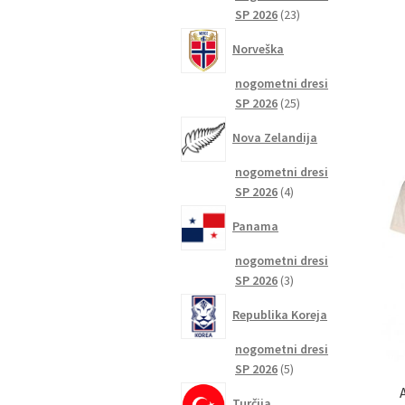
23
SP 2026
23
izdelkov
Norveška
nogometni dresi
25
SP 2026
25
izdelkov
Nova Zelandija
nogometni dresi
4
SP 2026
4
izdelki
Panama
nogometni dresi
3
SP 2026
3
izdelki
Republika Koreja
nogometni dresi
5
SP 2026
5
izdelkov
Turčija