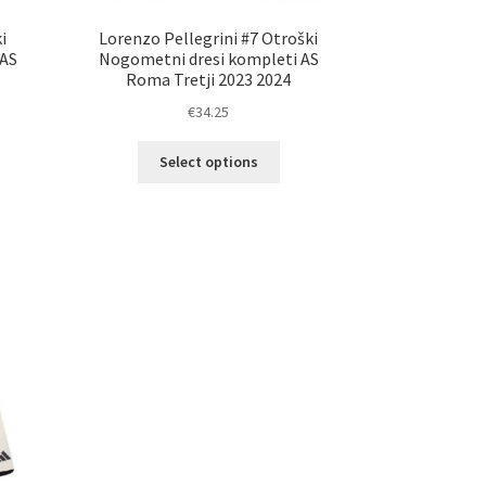
i
Lorenzo Pellegrini #7 Otroški
 AS
Nogometni dresi kompleti AS
Roma Tretji 2023 2024
€
34.25
Ta
Select options
elek
izdelek
a
ima
č
več
ičic.
različic.
nosti
Možnosti
ko
lahko
erete
izberete
na
ani
strani
elka
izdelka