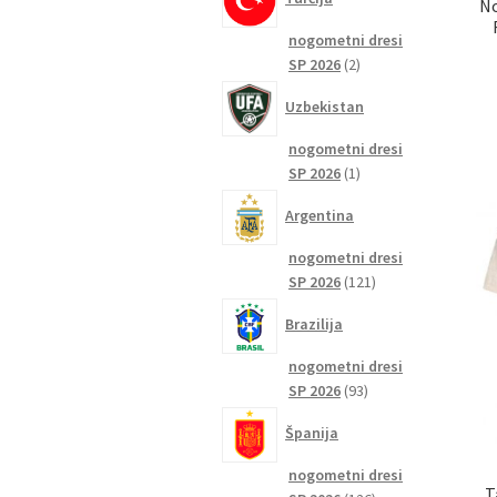
No
nogometni dresi
2
SP 2026
2
izdelka
Uzbekistan
nogometni dresi
1
SP 2026
1
izdelek
Argentina
nogometni dresi
121
SP 2026
121
izdelkov
Brazilija
nogometni dresi
93
SP 2026
93
izdelkov
Španija
nogometni dresi
T