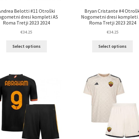
Andrea Belotti #11 Otroški
Bryan Cristante #4 Otrošk
gometni dresi kompleti AS
Nogometni dresi kompleti
Roma Tretji 2023 2024
Roma Tretji 2023 2024
€
34.25
€
34.25
Ta
Ta
Select options
Select options
izdelek
izd
ima
im
več
ve
različic.
razl
Možnosti
Mož
lahko
lah
izberete
izb
na
na
strani
str
izdelka
izd