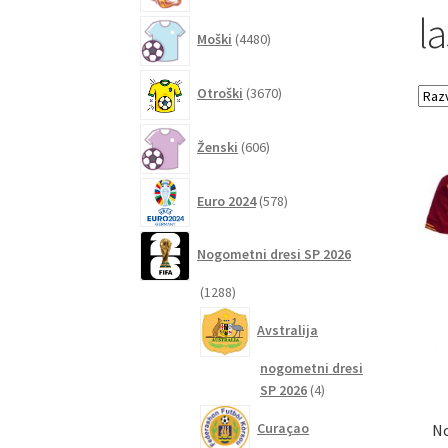
l
4480
Moški
4480
izdelkov
3670
Otroški
3670
izdelkov
606
Ženski
606
izdelkov
578
Euro 2024
578
izdelkov
Nogometni dresi SP 2026
1288
1288
izdelkov
Avstralija
nogometni dresi
4
SP 2026
4
izdelki
Curaçao
No