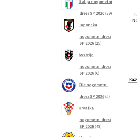
Italija nogometni
39
dresi SP 2026
39
T
izdelkov
No
Japonska
nogometni dresi
25
SP 2026
25
izdelkov
Avstrija
nogometni dresi
6
SP 2026
6
izdelkov
Čile nogometni
5
dresi SP 2026
5
izdelkov
Hrvaška
nogometni dresi
48
SP 2026
48
izdelkov