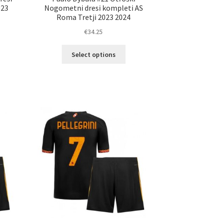
023
Nogometni dresi kompleti AS
Roma Tretji 2023 2024
€
34.25
Ta
Select options
izdelek
ima
elek
več
a
različic.
č
Možnosti
ičic.
lahko
nosti
izberete
ko
na
erete
strani
izdelka
ani
elka