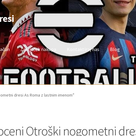
resi
račun
Zaključek nakupa
Kontaktiraj nas
Blog
oj račun
Trgovina
Zaključek nakupa
ogometni dresi As Roma z lastnim imenom”
oceni Otroški nogometni dre