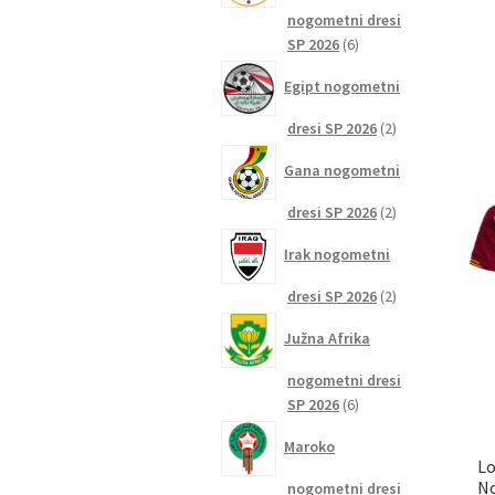
nogometni dresi
6
SP 2026
6
izdelkov
Egipt nogometni
2
dresi SP 2026
2
izdelka
Gana nogometni
2
dresi SP 2026
2
izdelka
Irak nogometni
2
dresi SP 2026
2
izdelka
Južna Afrika
nogometni dresi
6
SP 2026
6
izdelkov
Maroko
Lo
No
nogometni dresi