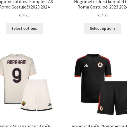
gometni dresi kompleti AS
Nogometni dresi kompleti
Roma Gostujoči 2023 2024
Roma Gostujoči 2023 202
€
34.25
€
34.25
Ta
Ta
Select options
Select options
izdelek
izd
ima
im
več
ve
različic.
razl
Možnosti
Mož
lahko
lah
izberete
izb
na
na
strani
str
izdelka
izd
ammy Abraham #9 Otroški
Poceni Otroški Nogometni d