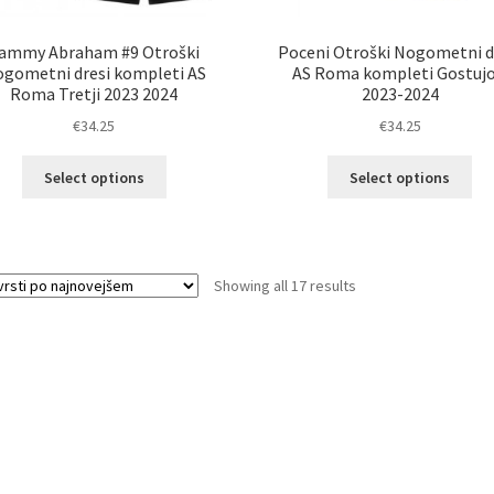
ammy Abraham #9 Otroški
Poceni Otroški Nogometni d
gometni dresi kompleti AS
AS Roma kompleti Gostujo
Roma Tretji 2023 2024
2023-2024
€
34.25
€
34.25
Ta
Ta
Select options
Select options
izdelek
izd
ima
im
več
ve
različic.
razl
Sorted
Showing all 17 results
Možnosti
Mož
by
lahko
lah
latest
izberete
izb
na
na
strani
str
izdelka
izd