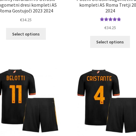
gometni dresi kompleti AS
kompleti AS Roma Tretji 2
Roma Gostujoči 2023 2024
2024
€
34.25
Ocenjeno
€
34.25
Ta
5.00
od 5
Select options
izdelek
Ta
Select options
ima
izd
več
im
različic.
ve
Možnosti
razl
lahko
Mož
izberete
lah
na
izb
strani
na
izdelka
str
izd