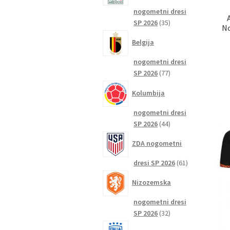
nogometni dresi
35
SP 2026
35
No
izdelkov
Belgija
nogometni dresi
77
SP 2026
77
izdelkov
Kolumbija
nogometni dresi
44
SP 2026
44
izdelkov
ZDA nogometni
61
dresi SP 2026
61
izdelkov
Nizozemska
nogometni dresi
32
SP 2026
32
izdelkov