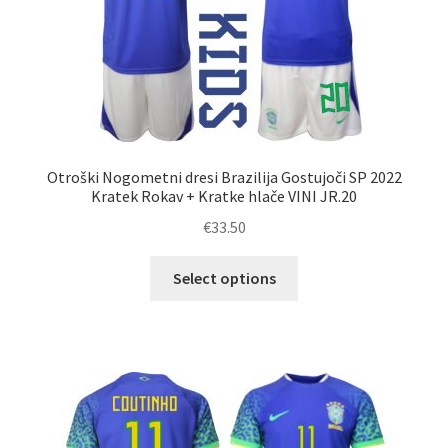
izdelka
Otroški Nogometni dresi Brazilija Gostujoči SP 2022
Kratek Rokav + Kratke hlače VINI JR.20
€
33.50
Ta
Select options
izdelek
ima
več
različic.
Možnosti
lahko
izberete