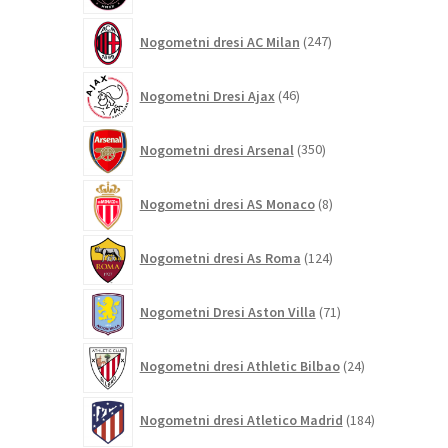
247
Nogometni dresi AC Milan
247
izdelkov
46
Nogometni Dresi Ajax
46
izdelkov
350
Nogometni dresi Arsenal
350
izdelkov
8
Nogometni dresi AS Monaco
8
izdelkov
124
Nogometni dresi As Roma
124
izdelkov
71
Nogometni Dresi Aston Villa
71
izdelkov
24
Nogometni dresi Athletic Bilbao
24
izdelkov
184
Nogometni dresi Atletico Madrid
184
izdelkov