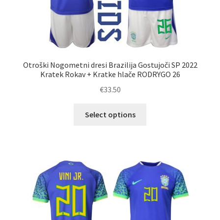
Otroški Nogometni dresi Brazilija Gostujoči SP 2022
Kratek Rokav + Kratke hlače RODRYGO 26
€
33.50
Ta
Select options
izdelek
ima
več
različic.
Možnosti
lahko
izberete
na
strani