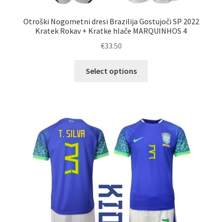
Otroški Nogometni dresi Brazilija Gostujoči SP 2022
Kratek Rokav + Kratke hlače MARQUINHOS 4
€
33.50
Ta
Select options
izdelek
ima
več
različic.
Možnosti
lahko
izberete
na
strani
izdelka