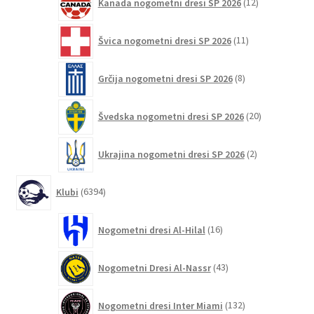
Kanada nogometni dresi SP 2026
12
izdelkov
11
Švica nogometni dresi SP 2026
11
izdelkov
8
Grčija nogometni dresi SP 2026
8
izdelkov
20
Švedska nogometni dresi SP 2026
20
izdelkov
2
Ukrajina nogometni dresi SP 2026
2
izdelka
6394
Klubi
6394
izdelkov
16
Nogometni dresi Al-Hilal
16
izdelkov
43
Nogometni Dresi Al-Nassr
43
izdelkov
132
Nogometni dresi Inter Miami
132
izdelkov