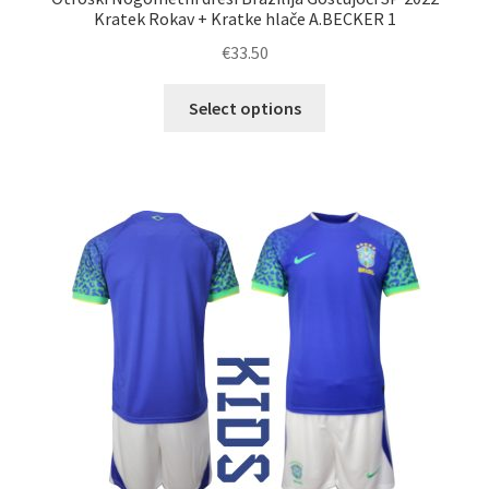
Kratek Rokav + Kratke hlače A.BECKER 1
€
33.50
Ta
Select options
izdelek
ima
več
različic.
Možnosti
lahko
izberete
na
strani
izdelka