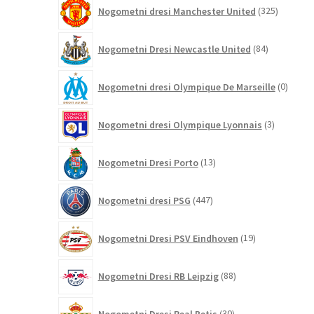
325
Nogometni dresi Manchester United
325
izdelkov
84
Nogometni Dresi Newcastle United
84
izdelkov
0
Nogometni dresi Olympique De Marseille
0
izdelk
3
Nogometni dresi Olympique Lyonnais
3
izdelki
13
Nogometni Dresi Porto
13
izdelkov
447
Nogometni dresi PSG
447
izdelkov
19
Nogometni Dresi PSV Eindhoven
19
izdelkov
88
Nogometni Dresi RB Leipzig
88
izdelkov
30
Nogometni Dresi Real Betis
30