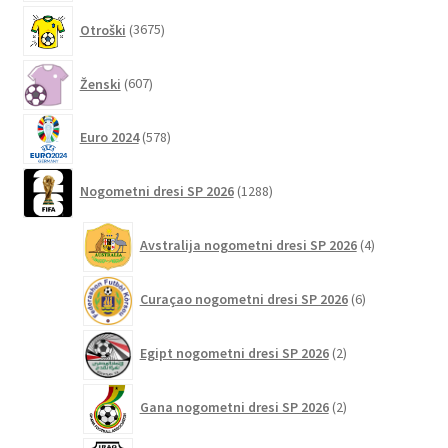
3675
Otroški
3675
izdelkov
607
Ženski
607
izdelkov
578
Euro 2024
578
izdelkov
1288
Nogometni dresi SP 2026
1288
izdelkov
4
Avstralija nogometni dresi SP 2026
4
izdelki
6
Curaçao nogometni dresi SP 2026
6
izdelkov
2
Egipt nogometni dresi SP 2026
2
izdelka
2
Gana nogometni dresi SP 2026
2
izdelka
2