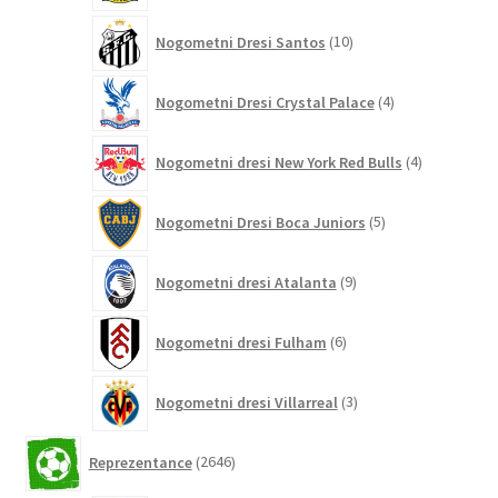
10
Nogometni Dresi Santos
10
izdelkov
4
Nogometni Dresi Crystal Palace
4
izdelki
4
Nogometni dresi New York Red Bulls
4
izdelki
5
Nogometni Dresi Boca Juniors
5
izdelkov
9
Nogometni dresi Atalanta
9
izdelkov
6
Nogometni dresi Fulham
6
izdelkov
3
Nogometni dresi Villarreal
3
izdelki
2646
Reprezentance
2646
izdelkov