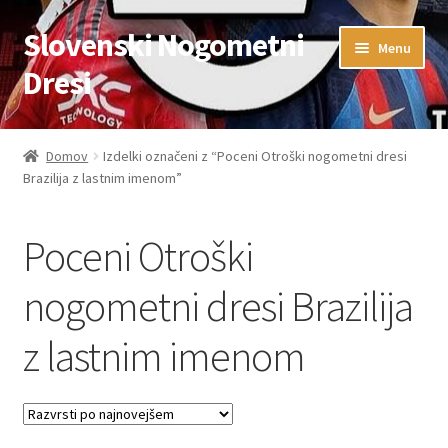
Slovenski Nogometni
Skip
Skip
Menu
to
to
Dresi
navigation
content
Domov
Domov
Izdelki označeni z “Poceni Otroški nogometni dresi
Brazilija z lastnim imenom”
Blog
FAQs
Poceni Otroški
Kontaktiraj nas
nogometni dresi Brazilija
z lastnim imenom
Košarica
Moj račun
Trgovina