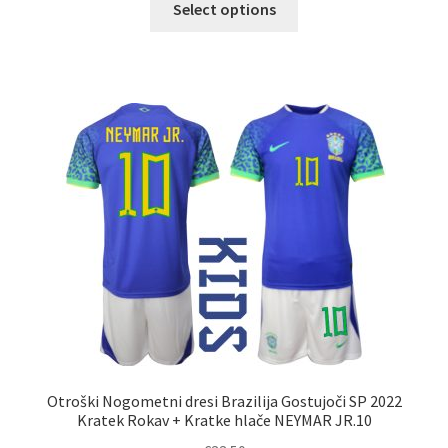
Select options
izdelek
ima
več
različic.
Možnosti
lahko
izberete
na
strani
izdelka
Otroški Nogometni dresi Brazilija Gostujoči SP 2022
Kratek Rokav + Kratke hlače NEYMAR JR.10