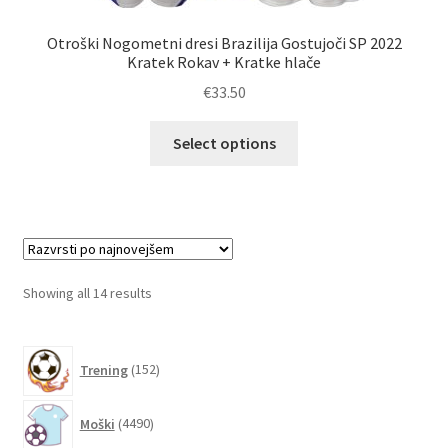
Otroški Nogometni dresi Brazilija Gostujoči SP 2022
Kratek Rokav + Kratke hlače
€
33.50
Ta
Select options
izdelek
ima
več
različic.
Možnosti
lahko
Sorted
Showing all 14 results
izberete
by
na
latest
152
strani
Trening
152
izdelkov
izdelka
4490
Moški
4490
izdelkov