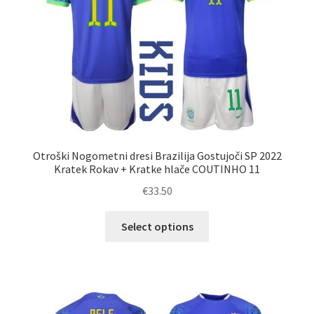
na
strani
izdelka
Otroški Nogometni dresi Brazilija Gostujoči SP 2022
Kratek Rokav + Kratke hlače COUTINHO 11
€
33.50
Ta
Select options
izdelek
ima
več
različic.
Možnosti