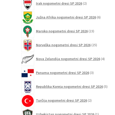
Irak nogometni dresi SP 2026
2
izdelka
6
Južna Afrika nogometni dresi SP 2026
6
izdelkov
23
Maroko nogometni dresi SP 2026
23
izdelkov
25
Norveška nogometni dresi SP 2026
25
izdelkov
4
Nova Zelandija nogometni dresi SP 2026
4
izdelki
3
Panama nogometni dresi SP 2026
3
izdelki
5
Republika Koreja nogometni dresi SP 2026
5
izdel
2
Turčija nogometni dresi SP 2026
2
izdelka
1
Uzbekistan nogometni dresi SP 2026
1