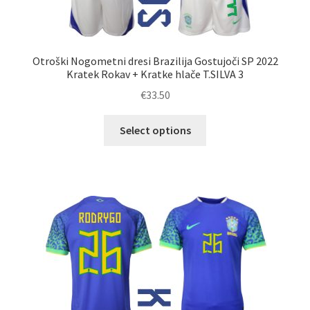
Otroški Nogometni dresi Brazilija Gostujoči SP 2022
Kratek Rokav + Kratke hlače T.SILVA 3
€
33.50
Ta
Select options
izdelek
ima
več
različic.
Možnosti
lahko
izberete
na
strani
izdelka