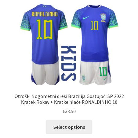
različic.
Možnosti
lahko
izberete
na
strani
izdelka
Otroški Nogometni dresi Brazilija Gostujoči SP 2022
Kratek Rokav + Kratke hlače RONALDINHO 10
€
33.50
Ta
Select options
izdelek