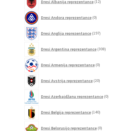
Dresi Albanija reprezentance
12
izdelkov
0
Dresi Andora reprezentance
0
izdelkov
197
Dresi Anglija reprezentance
197
izdelkov
308
Dresi Argentina reprezentance
308
izdelkov
0
Dresi Armenija reprezentance
0
izdelkov
20
Dresi Avstrija reprezentance
20
izdelkov
0
Dresi Azerbajdžanu reprezentance
0
izdelkov
140
Dresi Belgija reprezentance
140
izdelkov
0
Dresi Belorusijo reprezentance
0
izdelkov