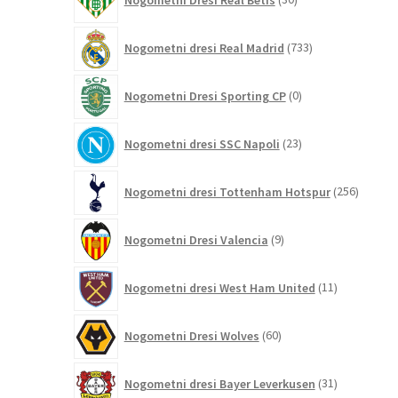
izdelkov
733
Nogometni dresi Real Madrid
733
izdelkov
0
Nogometni Dresi Sporting CP
0
izdelkov
23
Nogometni dresi SSC Napoli
23
izdelkov
256
Nogometni dresi Tottenham Hotspur
256
izdelko
9
Nogometni Dresi Valencia
9
izdelkov
11
Nogometni dresi West Ham United
11
izdelkov
60
Nogometni Dresi Wolves
60
izdelkov
31
Nogometni dresi Bayer Leverkusen
31
izdelkov