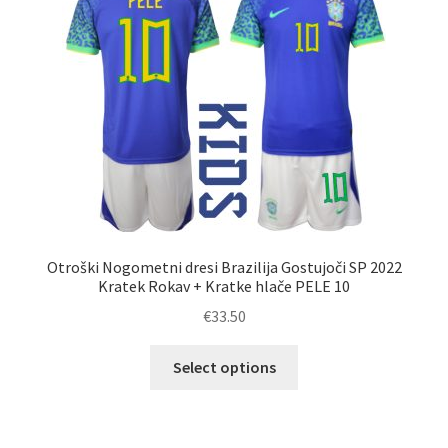
lahko
izberete
na
strani
izdelka
Otroški Nogometni dresi Brazilija Gostujoči SP 2022
Kratek Rokav + Kratke hlače PELE 10
€
33.50
Ta
Select options
izdelek
ima
več