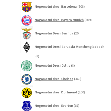
708
Nogometni dresi Barcelona
708
izdelkov
309
Nogometni dresi Bayern Munich
309
izdelkov
26
Nogometni Dresi Benfica
26
izdelkov
Nogometni Dresi Borussia Monchengladbach
8
8
izdelkov
8
Nogometni Dresi Celtic
8
izdelkov
349
Nogometni dresi Chelsea
349
izdelkov
200
Nogometni dresi Dortmund
200
izdelkov
67
Nogometni dresi Everton
67
izdelkov