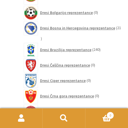
0
Dresi Bolgarijo reprezentance
0
izdelkov
Dresi Bosna in Hercegovina reprezentance
21
21
izdelkov
240
Dresi Brazilija reprezentance
240
izdelkov
0
Dresi Češčina reprezentance
0
izdelkov
0
Dresi Ciper reprezentance
0
izdelkov
0
Dresi Črna gora reprezentance
0
izdelkov
32
Dresi Danska reprezentance
32
izdelkov
0
Išči:
Iskanje
5
Dresi Ekvador reprezentance
5