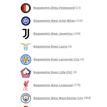
13
Nogometni Dresi Feyenoord
13
izdelkov
218
Nogometni dresi Inter Milan
218
izdelkov
186
Nogometni dresi Juventus
186
izdelkov
4
Nogometni Dresi Lazio
4
izdelki
0
Nogometni Dresi Leicester City
0
izdelkov
4
Nogometni Dresi Lille OSC
4
izdelki
376
Nogometni dresi Liverpool
376
izdelkov
464
Nogometni dresi Manchester City
464
izdelkov