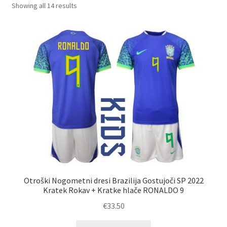
Sorted
Showing all 14 results
by
Zaključek nakupa
latest
Otroški Nogometni dresi Brazilija Gostujoči SP 2022
Kratek Rokav + Kratke hlače RONALDO 9
€
33.50
Ta