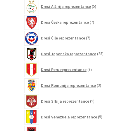
5
Dresi Alžirija reprezentance
5
izdelkov
7
Dresi Češka reprezentance
7
izdelkov
7
Dresi Čile reprezentance
7
izdelkov
28
Dresi Japonska reprezentance
28
izdelkov
3
Dresi Peru reprezentance
3
izdelki
3
Dresi Romunija reprezentance
3
izdelki
5
Dresi Srbija reprezentance
5
izdelkov
5
Dresi Venezuela reprezentance
5
izdelkov
12