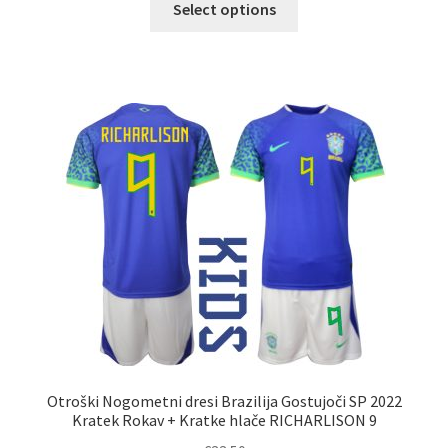
Select options
izdelek
ima
več
različic.
Možnosti
lahko
izberete
na
strani
izdelka
Otroški Nogometni dresi Brazilija Gostujoči SP 2022
Kratek Rokav + Kratke hlače RICHARLISON 9