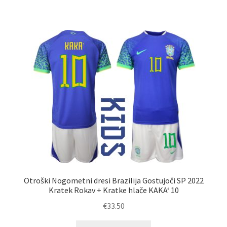
ima
več
različic.
Možnosti
lahko
izberete
na
strani
izdelka
Otroški Nogometni dresi Brazilija Gostujoči SP 2022
Kratek Rokav + Kratke hlače KAKA‘ 10
€
33.50
Ta