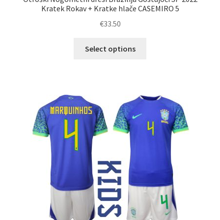
Kratek Rokav + Kratke hlače CASEMIRO 5
€
33.50
Ta
Select options
izdelek
ima
več
različic.
Možnosti
lahko
izberete
na
strani
izdelka