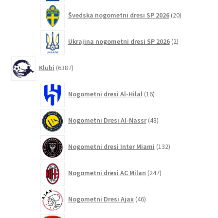
20
Švedska nogometni dresi SP 2026
20
izdelkov
2
Ukrajina nogometni dresi SP 2026
2
izdelka
6387
Klubi
6387
izdelkov
16
Nogometni dresi Al-Hilal
16
izdelkov
43
Nogometni Dresi Al-Nassr
43
izdelkov
132
Nogometni dresi Inter Miami
132
izdelkov
247
Nogometni dresi AC Milan
247
izdelkov
46
Nogometni Dresi Ajax
46
izdelkov