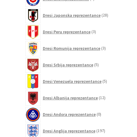
izdelkov
28
Dresi Japonska reprezentance
28
izdelkov
3
Dresi Peru reprezentance
3
izdelki
3
Dresi Romunija reprezentance
3
izdelki
5
Dresi Srbija reprezentance
5
izdelkov
5
Dresi Venezuela reprezentance
5
izdelkov
12
Dresi Albanija reprezentance
12
izdelkov
0
Dresi Andora reprezentance
0
izdelkov
197
Dresi Anglija reprezentance
197
izdelkov