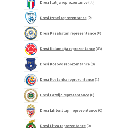
Dresi Italija reprezentance
99
izdelkov
0
Dresi Izrael reprezentance
0
izdelkov
0
Dresi Kazahstan reprezentance
0
izdelkov
63
Dresi Kolumbija reprezentance
63
izdelkov
0
Dresi Kosovo reprezentance
0
izdelkov
1
Dresi Kostarika reprezentance
1
izdelek
0
Dresi Latvija reprezentance
0
izdelkov
0
Dresi Lihtenštajn reprezentance
0
izdelkov
0
Dresi Litva reprezentance
0