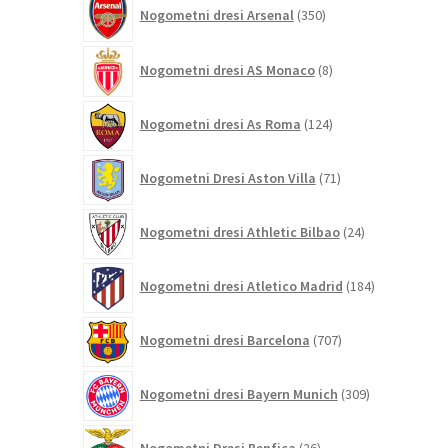
350
Nogometni dresi Arsenal
350
izdelkov
8
Nogometni dresi AS Monaco
8
izdelkov
124
Nogometni dresi As Roma
124
izdelkov
71
Nogometni Dresi Aston Villa
71
izdelkov
24
Nogometni dresi Athletic Bilbao
24
izdelkov
184
Nogometni dresi Atletico Madrid
184
izdelkov
707
Nogometni dresi Barcelona
707
izdelkov
309
Nogometni dresi Bayern Munich
309
izdelkov
26
Nogometni Dresi Benfica
26