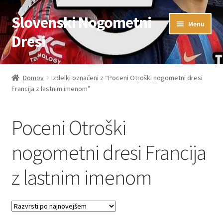
Slovenski Nogometni
Skip
Skip
Menu
to
to
Dresi
navigation
content
Domov
Domov
Izdelki označeni z “Poceni Otroški nogometni dresi
Francija z lastnim imenom”
Blog
FAQs
Poceni Otroški
Kontaktiraj nas
nogometni dresi Francija
z lastnim imenom
Košarica
Moj račun
Trgovina