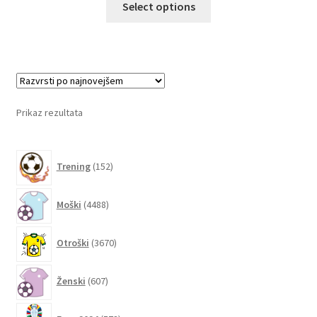
Select options
izdelek
ima
več
različic.
Možnosti
lahko
Prikaz rezultata
izberete
na
152
strani
Trening
152
izdelkov
izdelka
4488
Moški
4488
izdelkov
3670
Otroški
3670
izdelkov
607
Ženski
607
izdelkov
578