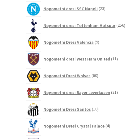
23
Nogometni dresi SSC Napoli
23
izdelkov
256
Nogometni dresi Tottenham Hotspur
256
izdelko
9
Nogometni Dresi Valencia
9
izdelkov
11
Nogometni dresi West Ham United
11
izdelkov
60
Nogometni Dresi Wolves
60
izdelkov
31
Nogometni dresi Bayer Leverkusen
31
izdelkov
10
Nogometni Dresi Santos
10
izdelkov
4
Nogometni Dresi Crystal Palace
4
izdelki
4