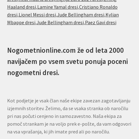
Haaland dresi
,
Lamine Yamal dresi
,
Cristiano Ronaldo
dresi
,
Lionel Messi dresi
,
Jude Bellingham dresi
,
Kylian
Mbappe dresi
,
Jude Bellingham dresi
,
Paez Gavi dresi
Nogometnionline.com že od leta 2000
navijačem po vsem svetu ponuja poceni
nogometni dresi.
Kot podjetje je vsak član naše ekipe zavezan zagotavljanju
izjemnih storitev. Želimo, da se vsaka stranka ob naročilu
pri nas počuti cenjeno in samozavestno. Naša ekipa za
pomoč strankam je na voljo prek e-pošte, da vam odgovori
na vsa vprašanja, ki jih imate pred ali po naročilu.