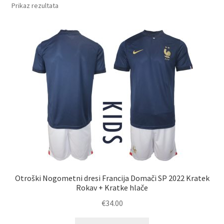
Prikaz rezultata
Zaključek nakupa
Otroški Nogometni dresi Francija Domači SP 2022 Kratek
Rokav + Kratke hlače
€
34.00
Ta