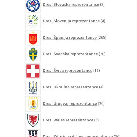
2
Dresi Slovaška reprezentance
2
izdelka
4
Dresi Slovenija reprezentance
4
izdelki
265
Dresi Španija reprezentance
265
izdelkov
20
Dresi Švedska reprezentance
20
izdelkov
11
Dresi Švica reprezentance
11
izdelkov
4
Dresi Ukrajina reprezentance
4
izdelki
20
Dresi Urugvaj reprezentance
20
izdelkov
5
Dresi Wales reprezentance
5
izdelkov
86
Dresi Združene države reprezentance
86