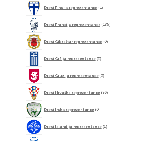
2
Dresi Finska reprezentance
2
izdelka
235
Dresi Francija reprezentance
235
izdelkov
0
Dresi Gibraltar reprezentance
0
izdelkov
8
Dresi Grčija reprezentance
8
izdelkov
0
Dresi Gruzija reprezentance
0
izdelkov
86
Dresi Hrvaška reprezentance
86
izdelkov
0
Dresi Irska reprezentance
0
izdelkov
1
Dresi Islandija reprezentance
1
izdelek
99