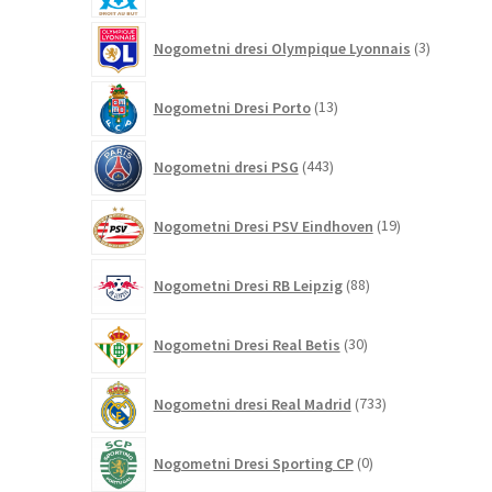
3
Nogometni dresi Olympique Lyonnais
3
izdelki
13
Nogometni Dresi Porto
13
izdelkov
443
Nogometni dresi PSG
443
izdelkov
19
Nogometni Dresi PSV Eindhoven
19
izdelkov
88
Nogometni Dresi RB Leipzig
88
izdelkov
30
Nogometni Dresi Real Betis
30
izdelkov
733
Nogometni dresi Real Madrid
733
izdelkov
0
Nogometni Dresi Sporting CP
0
izdelkov