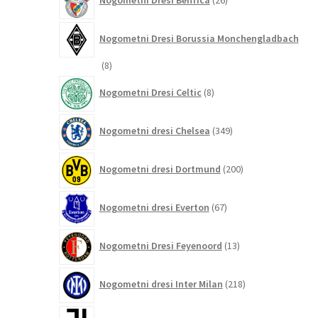
izdelkov
Nogometni Dresi Borussia Monchengladbach
8
8
izdelkov
8
Nogometni Dresi Celtic
8
izdelkov
349
Nogometni dresi Chelsea
349
izdelkov
200
Nogometni dresi Dortmund
200
izdelkov
67
Nogometni dresi Everton
67
izdelkov
13
Nogometni Dresi Feyenoord
13
izdelkov
218
Nogometni dresi Inter Milan
218
izdelkov
184