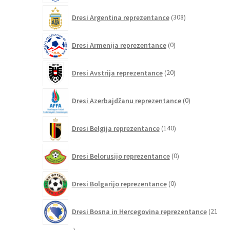
308
Dresi Argentina reprezentance
308
izdelkov
0
Dresi Armenija reprezentance
0
izdelkov
20
Dresi Avstrija reprezentance
20
izdelkov
0
Dresi Azerbajdžanu reprezentance
0
izdelkov
140
Dresi Belgija reprezentance
140
izdelkov
0
Dresi Belorusijo reprezentance
0
izdelkov
0
Dresi Bolgarijo reprezentance
0
izdelkov
Dresi Bosna in Hercegovina reprezentance
21