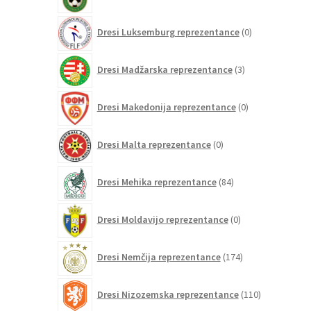
izdelkov
0
Dresi Luksemburg reprezentance
0
izdelkov
3
Dresi Madžarska reprezentance
3
izdelki
0
Dresi Makedonija reprezentance
0
izdelkov
0
Dresi Malta reprezentance
0
izdelkov
84
Dresi Mehika reprezentance
84
izdelkov
0
Dresi Moldavijo reprezentance
0
izdelkov
174
Dresi Nemčija reprezentance
174
izdelkov
110
Dresi Nizozemska reprezentance
110
izdelkov