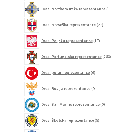
3
Dresi Northern Irska reprezentance
3
izdelki
27
Dresi Norveška reprezentance
27
izdelkov
17
Dresi Poljska reprezentance
17
izdelkov
260
Dresi Portugalska reprezentance
260
izdelkov
6
Dresi puran reprezentance
6
izdelkov
0
Dresi Rusija reprezentance
0
izdelkov
0
Dresi San Marino reprezentance
0
izdelkov
9
Dresi Škotska reprezentance
9
izdelkov