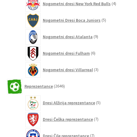
Nogometni dresi New York Red Bulls
4
izdelki
5
Nogometni Dresi Boca Juniors
5
izdelkov
9
Nogometni dresi Atalanta
9
izdelkov
6
Nogometni dresi Fulham
6
izdelkov
3
Nogometni dresi Villarreal
3
izdelki
2646
Reprezentance
2646
izdelkov
5
Dresi Alžirija reprezentance
5
izdelkov
7
Dresi Češka reprezentance
7
izdelkov
7
Dresi Čile reprezentance
7