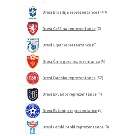
21
izdelkov
240
Dresi Brazilija reprezentance
240
izdelkov
0
Dresi Češčina reprezentance
0
izdelkov
0
Dresi Ciper reprezentance
0
izdelkov
0
Dresi Črna gora reprezentance
0
izdelkov
32
Dresi Danska reprezentance
32
izdelkov
5
Dresi Ekvador reprezentance
5
izdelkov
0
Dresi Estonija reprezentance
0
izdelkov
0
Dresi Ferski otoki reprezentance
0
izdelkov