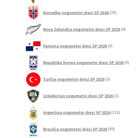
25
Norveška nogometni dresi SP 2026
25
izdelkov
4
Nova Zelandija nogometni dresi SP 2026
4
izdelki
3
Panama nogometni dresi SP 2026
3
izdelki
5
Republika Koreja nogometni dresi SP 2026
5
izdel
2
Turčija nogometni dresi SP 2026
2
izdelka
1
Uzbekistan nogometni dresi SP 2026
1
izdelek
121
Argentina nogometni dresi SP 2026
121
izdelkov
93
Brazilija nogometni dresi SP 2026
93
izdelkov