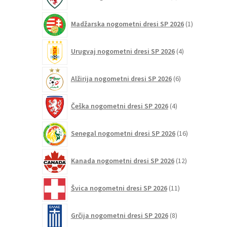
izdelki
1
Madžarska nogometni dresi SP 2026
1
izdelek
4
Urugvaj nogometni dresi SP 2026
4
izdelki
6
Alžirija nogometni dresi SP 2026
6
izdelkov
4
Češka nogometni dresi SP 2026
4
izdelki
16
Senegal nogometni dresi SP 2026
16
izdelkov
12
Kanada nogometni dresi SP 2026
12
izdelkov
11
Švica nogometni dresi SP 2026
11
izdelkov
8
Grčija nogometni dresi SP 2026
8
izdelkov