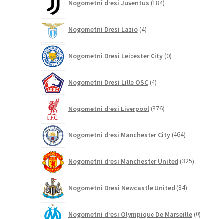
Nogometni dresi Juventus
184
izdelkov
4
Nogometni Dresi Lazio
4
izdelki
0
Nogometni Dresi Leicester City
0
izdelkov
4
Nogometni Dresi Lille OSC
4
izdelki
376
Nogometni dresi Liverpool
376
izdelkov
464
Nogometni dresi Manchester City
464
izdelkov
325
Nogometni dresi Manchester United
325
izdelkov
84
Nogometni Dresi Newcastle United
84
izdelkov
0
Nogometni dresi Olympique De Marseille
0
izdelk