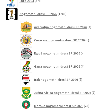
Euro 2024
578
izdelkov
1288
Nogometni dresi SP 2026
1288
izdelkov
4
Avstralija nogometni dresi SP 2026
4
izdelki
6
Curaçao nogometni dresi SP 2026
6
izdelkov
2
Egipt nogometni dresi SP 2026
2
izdelka
2
Gana nogometni dresi SP 2026
2
izdelka
2
Irak nogometni dresi SP 2026
2
izdelka
6
Južna Afrika nogometni dresi SP 2026
6
izdelkov
23
Maroko nogometni dresi SP 2026
23
izdelkov