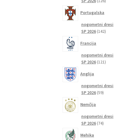
126
SP 2026
126
izdelkov
Portugalska
nogometni dresi
142
SP 2026
142
izdelkov
Francija
nogometni dresi
121
SP 2026
121
izdelkov
Anglija
nogometni dresi
59
SP 2026
59
izdelkov
Nemčija
nogometni dresi
74
SP 2026
74
izdelkov
Mehika