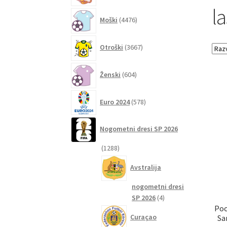
l
4476
Moški
4476
izdelkov
3667
Otroški
3667
izdelkov
604
Ženski
604
izdelki
578
Euro 2024
578
izdelkov
Nogometni dresi SP 2026
1288
1288
izdelkov
Avstralija
nogometni dresi
4
SP 2026
4
Poc
izdelki
Curaçao
Sa