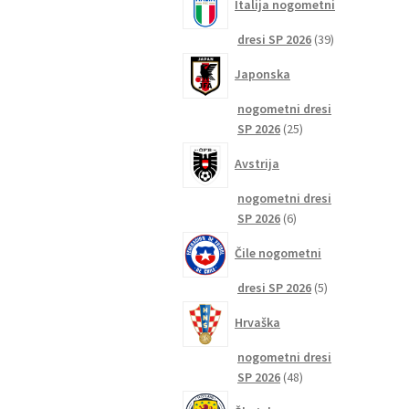
Italija nogometni
39
dresi SP 2026
39
izdelkov
Japonska
nogometni dresi
25
SP 2026
25
izdelkov
Avstrija
nogometni dresi
6
SP 2026
6
izdelkov
Čile nogometni
5
dresi SP 2026
5
izdelkov
Hrvaška
nogometni dresi
48
SP 2026
48
izdelkov