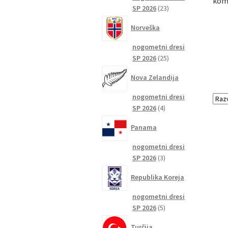
komp
23
SP 2026
23
izdelkov
Norveška
nogometni dresi
25
SP 2026
25
izdelkov
Nova Zelandija
nogometni dresi
4
SP 2026
4
izdelki
Panama
nogometni dresi
3
SP 2026
3
izdelki
Republika Koreja
nogometni dresi
5
SP 2026
5
izdelkov
Turčija