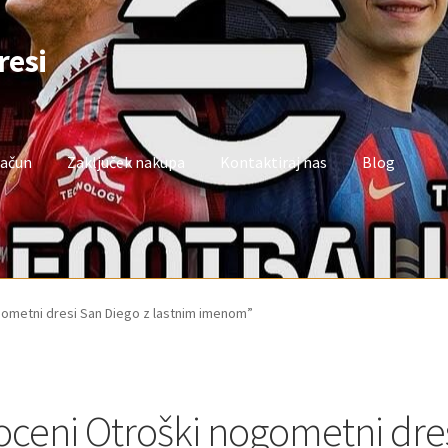
resi
račun
Zaključek nakupa
Kontaktiraj nas
Blog
oj račun
Trgovina
Zaključek nakupa
ogometni dresi San Diego z lastnim imenom”
oceni Otroški nogometni dres