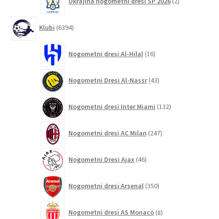
Ukrajina nogometni dresi SP 2026
2
izdelka
6394
Klubi
6394
izdelkov
16
Nogometni dresi Al-Hilal
16
izdelkov
43
Nogometni Dresi Al-Nassr
43
izdelkov
132
Nogometni dresi Inter Miami
132
izdelkov
247
Nogometni dresi AC Milan
247
izdelkov
46
Nogometni Dresi Ajax
46
izdelkov
350
Nogometni dresi Arsenal
350
izdelkov
8
Nogometni dresi AS Monaco
8
izdelkov