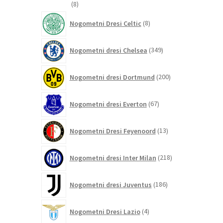
8
8
izdelkov
8
Nogometni Dresi Celtic
8
izdelkov
349
Nogometni dresi Chelsea
349
izdelkov
200
Nogometni dresi Dortmund
200
izdelkov
67
Nogometni dresi Everton
67
izdelkov
13
Nogometni Dresi Feyenoord
13
izdelkov
218
Nogometni dresi Inter Milan
218
izdelkov
186
Nogometni dresi Juventus
186
izdelkov
4
Nogometni Dresi Lazio
4
izdelki