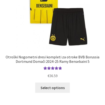
izdelka
Otroški Nogometni dresi kompleti za otroke BVB Borussia
Dortmund Domači 2024-25 Ramy Bensebaini 5
Ocenjeno
€
36.59
5.00
od 5
Ta
Select options
izdelek
ima
več