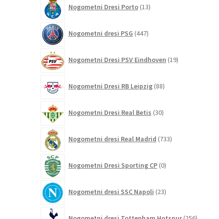
13
Nogometni Dresi Porto
13
izdelkov
447
Nogometni dresi PSG
447
izdelkov
19
Nogometni Dresi PSV Eindhoven
19
izdelkov
88
Nogometni Dresi RB Leipzig
88
izdelkov
30
Nogometni Dresi Real Betis
30
izdelkov
733
Nogometni dresi Real Madrid
733
izdelkov
0
Nogometni Dresi Sporting CP
0
izdelkov
23
Nogometni dresi SSC Napoli
23
izdelkov
256
Nogometni dresi Tottenham Hotspur
256