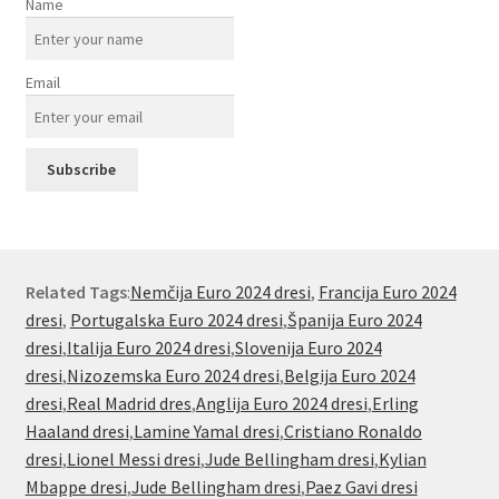
Name
Email
Related Tags
:
Nemčija Euro 2024 dresi
,
Francija Euro 2024
dresi
,
Portugalska Euro 2024 dresi
,
Španija Euro 2024
dresi
,
Italija Euro 2024 dresi
,
Slovenija Euro 2024
dresi
,
Nizozemska Euro 2024 dresi
,
Belgija Euro 2024
dresi
,
Real Madrid dres
,
Anglija Euro 2024 dresi
,
Erling
Haaland dresi
,
Lamine Yamal dresi
,
Cristiano Ronaldo
dresi
,
Lionel Messi dresi
,
Jude Bellingham dresi
,
Kylian
Mbappe dresi
,
Jude Bellingham dresi
,
Paez Gavi dresi