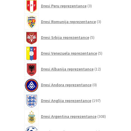
3
Dresi Peru reprezentance
3
izdelki
3
Dresi Romunija reprezentance
3
izdelki
5
Dresi Srbija reprezentance
5
izdelkov
5
Dresi Venezuela reprezentance
5
izdelkov
12
Dresi Albanija reprezentance
12
izdelkov
0
Dresi Andora reprezentance
0
izdelkov
197
Dresi Anglija reprezentance
197
izdelkov
308
Dresi Argentina reprezentance
308
izdelkov
0