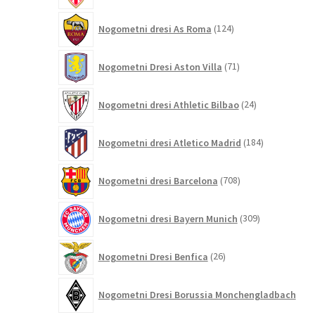
124
Nogometni dresi As Roma
124
izdelkov
71
Nogometni Dresi Aston Villa
71
izdelkov
24
Nogometni dresi Athletic Bilbao
24
izdelkov
184
Nogometni dresi Atletico Madrid
184
izdelkov
708
Nogometni dresi Barcelona
708
izdelkov
309
Nogometni dresi Bayern Munich
309
izdelkov
26
Nogometni Dresi Benfica
26
izdelkov
Nogometni Dresi Borussia Monchengladbach