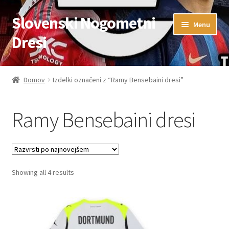
Slovenski Nogometni
Skip
Skip
Menu
to
to
Dresi
navigation
content
Domov
Domov
Izdelki označeni z “Ramy Bensebaini dresi”
Blog
Ramy Bensebaini dresi
FAQs
Kontaktiraj nas
Sorted
Showing all 4 results
Košarica
by
latest
Moj račun
Trgovina