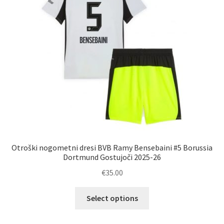
Zaključek nakupa
Otroški nogometni dresi BVB Ramy Bensebaini #5 Borussia
Dortmund Gostujoči 2025-26
€
35.00
Ta
Select options
izdelek
ima