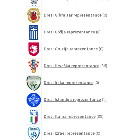
izdelkov
0
Dresi Gibraltar reprezentance
0
izdelkov
8
Dresi Grčija reprezentance
8
izdelkov
0
Dresi Gruzija reprezentance
0
izdelkov
86
Dresi Hrvaška reprezentance
86
izdelkov
0
Dresi Irska reprezentance
0
izdelkov
1
Dresi Islandija reprezentance
1
izdelek
99
Dresi Italija reprezentance
99
izdelkov
0
Dresi Izrael reprezentance
0
izdelkov