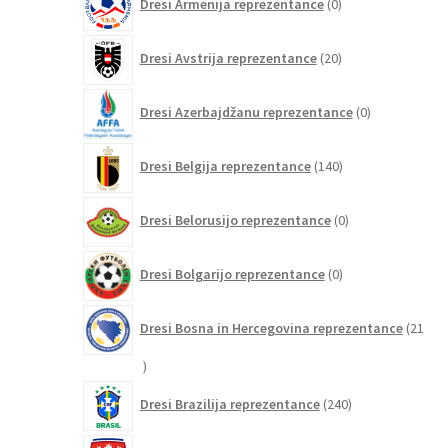
Dresi Armenija reprezentance
0
izdelkov
20
Dresi Avstrija reprezentance
20
izdelkov
0
Dresi Azerbajdžanu reprezentance
0
izdelkov
140
Dresi Belgija reprezentance
140
izdelkov
0
Dresi Belorusijo reprezentance
0
izdelkov
0
Dresi Bolgarijo reprezentance
0
izdelkov
Dresi Bosna in Hercegovina reprezentance
21
21
izdelkov
240
Dresi Brazilija reprezentance
240
izdelkov
0