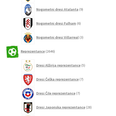
9
Nogometni dresi Atalanta
9
izdelkov
6
Nogometni dresi Fulham
6
izdelkov
3
Nogometni dresi Villarreal
3
izdelki
2646
Reprezentance
2646
izdelkov
5
Dresi Alžirija reprezentance
5
izdelkov
7
Dresi Češka reprezentance
7
izdelkov
7
Dresi Čile reprezentance
7
izdelkov
28
Dresi Japonska reprezentance
28
izdelkov