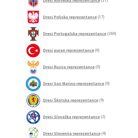
Dresi Norveška reprezentance
27
izdelkov
17
Dresi Poljska reprezentance
17
izdelkov
260
Dresi Portugalska reprezentance
260
izdelkov
6
Dresi puran reprezentance
6
izdelkov
0
Dresi Rusija reprezentance
0
izdelkov
0
Dresi San Marino reprezentance
0
izdelkov
9
Dresi Škotska reprezentance
9
izdelkov
2
Dresi Slovaška reprezentance
2
izdelka
4
Dresi Slovenija reprezentance
4
izdelki