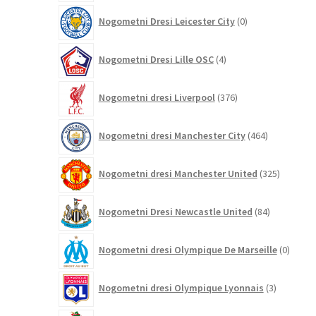
0
Nogometni Dresi Leicester City
0
izdelkov
4
Nogometni Dresi Lille OSC
4
izdelki
376
Nogometni dresi Liverpool
376
izdelkov
464
Nogometni dresi Manchester City
464
izdelkov
325
Nogometni dresi Manchester United
325
izdelkov
84
Nogometni Dresi Newcastle United
84
izdelkov
0
Nogometni dresi Olympique De Marseille
0
izdelk
3
Nogometni dresi Olympique Lyonnais
3
izdelki