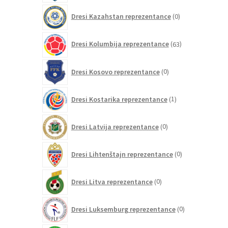
0
Dresi Kazahstan reprezentance
0
izdelkov
63
Dresi Kolumbija reprezentance
63
izdelkov
0
Dresi Kosovo reprezentance
0
izdelkov
1
Dresi Kostarika reprezentance
1
izdelek
0
Dresi Latvija reprezentance
0
izdelkov
0
Dresi Lihtenštajn reprezentance
0
izdelkov
0
Dresi Litva reprezentance
0
izdelkov
0
Dresi Luksemburg reprezentance
0
izdelkov