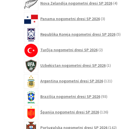
Nova Zelandija nogometni dresi SP 2026
4
izdelki
3
Panama nogometni dresi SP 2026
3
izdelki
5
Republika Koreja nogometni dresi SP 2026
5
izdel
2
Turčija nogometni dresi SP 2026
2
izdelka
1
Uzbekistan nogometni dresi SP 2026
1
izdelek
121
Argentina nogometni dresi SP 2026
121
izdelkov
93
Brazilija nogometni dresi SP 2026
93
izdelkov
126
Španija nogometni dresi SP 2026
126
izdelkov
142
Portugalska nogometni dresi SP 2026
142