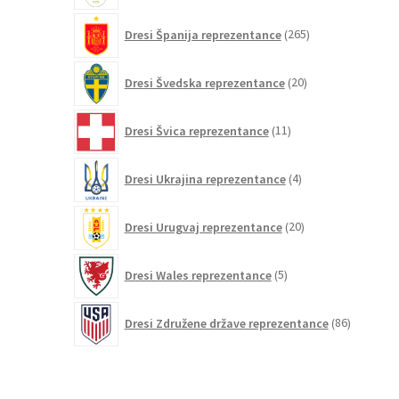
265
Dresi Španija reprezentance
265
izdelkov
20
Dresi Švedska reprezentance
20
izdelkov
11
Dresi Švica reprezentance
11
izdelkov
4
Dresi Ukrajina reprezentance
4
izdelki
20
Dresi Urugvaj reprezentance
20
izdelkov
5
Dresi Wales reprezentance
5
izdelkov
86
Dresi Združene države reprezentance
86
izdelkov