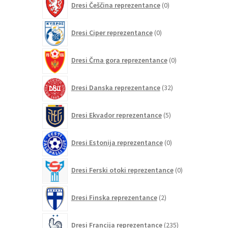
Dresi Češčina reprezentance
0
izdelkov
0
Dresi Ciper reprezentance
0
izdelkov
0
Dresi Črna gora reprezentance
0
izdelkov
32
Dresi Danska reprezentance
32
izdelkov
5
Dresi Ekvador reprezentance
5
izdelkov
0
Dresi Estonija reprezentance
0
izdelkov
0
Dresi Ferski otoki reprezentance
0
izdelkov
2
Dresi Finska reprezentance
2
izdelka
235
Dresi Francija reprezentance
235