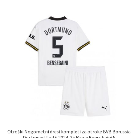
več
različic.
Možnosti
lahko
izberete
na
strani
izdelka
Otroški Nogometni dresi kompleti za otroke BVB Borussia
Dortmund Tretji 2024-25 Ramy Bensebaini 5