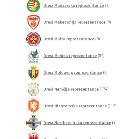
3
Dresi Madžarska reprezentance
3
izdelki
0
Dresi Makedonija reprezentance
0
izdelkov
0
Dresi Malta reprezentance
0
izdelkov
84
Dresi Mehika reprezentance
84
izdelkov
0
Dresi Moldavijo reprezentance
0
izdelkov
174
Dresi Nemčija reprezentance
174
izdelkov
110
Dresi Nizozemska reprezentance
110
izdelkov
3
Dresi Northern Irska reprezentance
3
izdelki
27