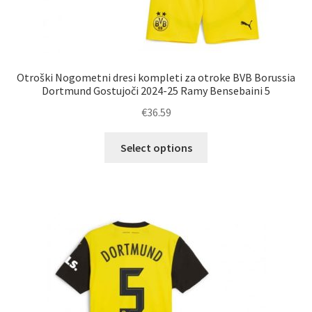
Otroški Nogometni dresi kompleti za otroke BVB Borussia
Dortmund Gostujoči 2024-25 Ramy Bensebaini 5
€
36.59
Ta
Select options
izdelek
ima
več
različic.
Možnosti
lahko
izberete
na
strani