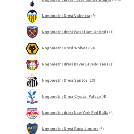
izdelko
9
Nogometni Dresi Valencia
9
izdelkov
11
Nogometni dresi West Ham United
11
izdelkov
60
Nogometni Dresi Wolves
60
izdelkov
31
Nogometni dresi Bayer Leverkusen
31
izdelkov
10
Nogometni Dresi Santos
10
izdelkov
4
Nogometni Dresi Crystal Palace
4
izdelki
4
Nogometni dresi New York Red Bulls
4
izdelki
5
Nogometni Dresi Boca Juniors
5
izdelkov