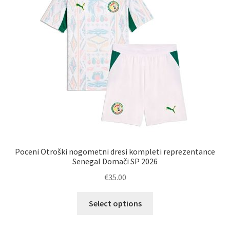
izberete
na
strani
izdelka
Poceni Otroški nogometni dresi kompleti reprezentance
Senegal Domači SP 2026
€
35.00
Ta
Select options
izdelek
ima