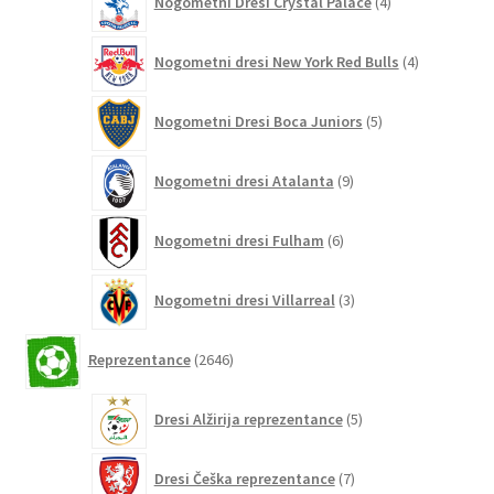
Nogometni Dresi Crystal Palace
4
izdelki
4
Nogometni dresi New York Red Bulls
4
izdelki
5
Nogometni Dresi Boca Juniors
5
izdelkov
9
Nogometni dresi Atalanta
9
izdelkov
6
Nogometni dresi Fulham
6
izdelkov
3
Nogometni dresi Villarreal
3
izdelki
2646
Reprezentance
2646
izdelkov
5
Dresi Alžirija reprezentance
5
izdelkov
7
Dresi Češka reprezentance
7
izdelkov