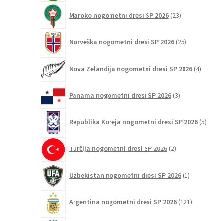
23
Maroko nogometni dresi SP 2026
23
izdelkov
25
Norveška nogometni dresi SP 2026
25
izdelkov
4
Nova Zelandija nogometni dresi SP 2026
4
izdelki
3
Panama nogometni dresi SP 2026
3
izdelki
5
Republika Koreja nogometni dresi SP 2026
5
izdel
2
Turčija nogometni dresi SP 2026
2
izdelka
1
Uzbekistan nogometni dresi SP 2026
1
izdelek
121
Argentina nogometni dresi SP 2026
121
izdelkov