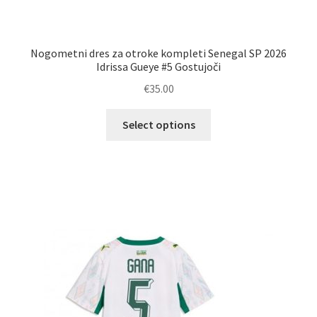
Nogometni dres za otroke kompleti Senegal SP 2026
Idrissa Gueye #5 Gostujoči
€
35.00
Ta
Select options
izdelek
ima
več
različic.
Možnosti
lahko
izberete
na
strani
izdelka