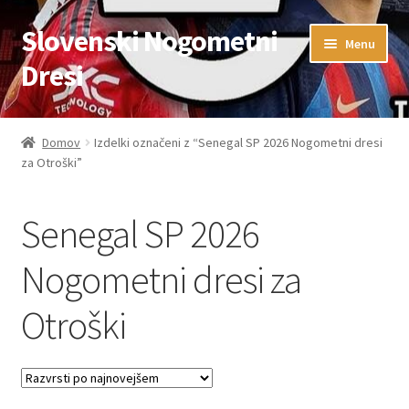
Slovenski Nogometni
Skip
Skip
Menu
to
to
Dresi
navigation
content
Domov
Domov
Izdelki označeni z “Senegal SP 2026 Nogometni dresi
za Otroški”
Blog
FAQs
Senegal SP 2026
Kontaktiraj nas
Nogometni dresi za
Otroški
Košarica
Moj račun
Trgovina