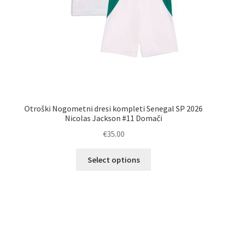
Otroški Nogometni dresi kompleti Senegal SP 2026
Nicolas Jackson #11 Domači
€
35.00
Ta
Select options
izdelek
ima
več
različic.
Možnosti