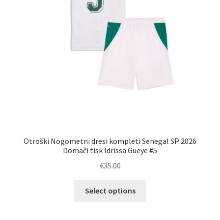
Otroški Nogometni dresi kompleti Senegal SP 2026
Domači tisk Idrissa Gueye #5
€
35.00
Ta
Select options
izdelek
ima