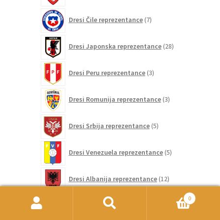
7
Dresi Čile reprezentance
7
izdelkov
28
Dresi Japonska reprezentance
28
izdelkov
3
Dresi Peru reprezentance
3
izdelki
3
Dresi Romunija reprezentance
3
izdelki
5
Dresi Srbija reprezentance
5
izdelkov
5
Dresi Venezuela reprezentance
5
izdelkov
12
Dresi Albanija reprezentance
12
izdelkov
0
0
Dresi Andora reprezentance
0
Išči:
Iskanje
izdelkov