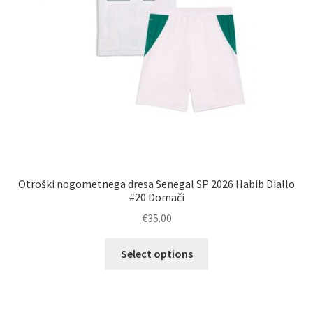
Otroški nogometnega dresa Senegal SP 2026 Habib Diallo
#20 Domači
€
35.00
Ta
Select options
izdelek
ima
več