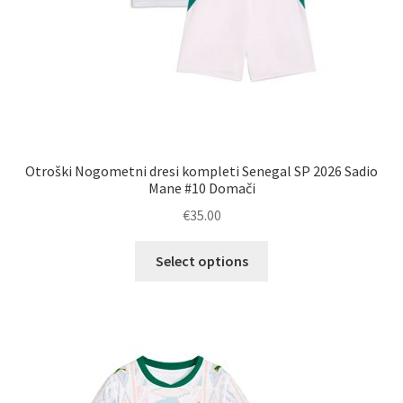
Otroški Nogometni dresi kompleti Senegal SP 2026 Sadio
Mane #10 Domači
€
35.00
Ta
Select options
izdelek
ima
več
različic.
Možnosti
lahko