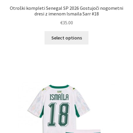
Otroški kompleti Senegal SP 2026 Gostujoči nogometni
dresi z imenom Ismaila Sarr #18
€
35.00
Ta
Select options
izdelek
ima
več
različic.
Možnosti
lahko
izberete
na
strani
izdelka