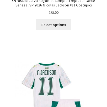
Otroški dresi za nogomet kompleti reprezentance
Senegal SP 2026 Nicolas Jackson #11 Gostujoči
€
35.00
Ta
Select options
izdelek
ima
več
različic.
Možnosti
lahko
izberete
na
strani
izdelka