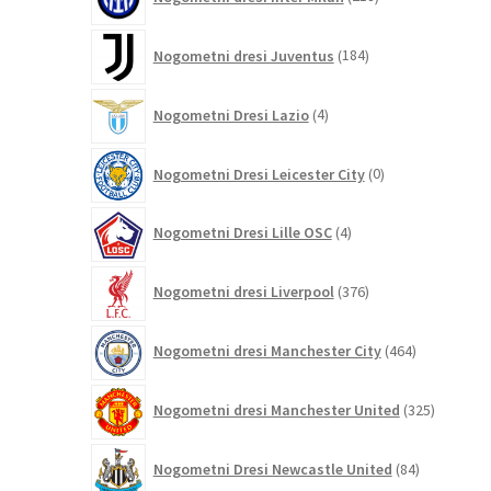
izdelkov
184
Nogometni dresi Juventus
184
izdelkov
4
Nogometni Dresi Lazio
4
izdelki
0
Nogometni Dresi Leicester City
0
izdelkov
4
Nogometni Dresi Lille OSC
4
izdelki
376
Nogometni dresi Liverpool
376
izdelkov
464
Nogometni dresi Manchester City
464
izdelkov
325
Nogometni dresi Manchester United
325
izdelkov
84
Nogometni Dresi Newcastle United
84
izdelkov