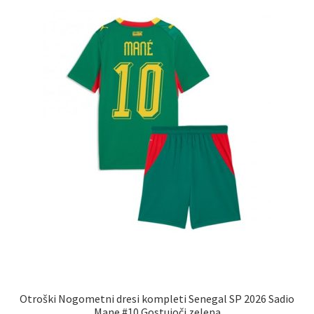
lahko
izberete
na
strani
izdelka
Otroški Nogometni dresi kompleti Senegal SP 2026 Sadio
Mane #10 Gostujoči zelena