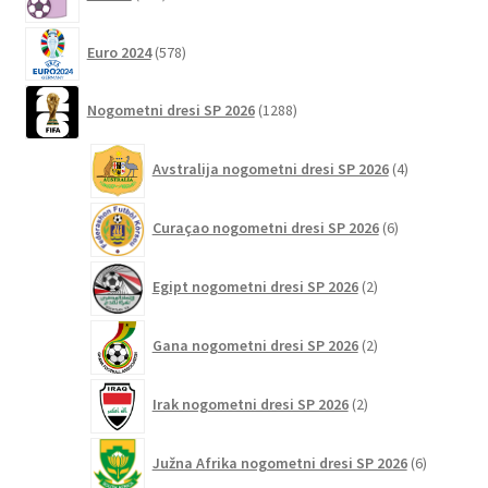
izdelkov
578
Euro 2024
578
izdelkov
1288
Nogometni dresi SP 2026
1288
izdelkov
4
Avstralija nogometni dresi SP 2026
4
izdelki
6
Curaçao nogometni dresi SP 2026
6
izdelkov
2
Egipt nogometni dresi SP 2026
2
izdelka
2
Gana nogometni dresi SP 2026
2
izdelka
2
Irak nogometni dresi SP 2026
2
izdelka
6
Južna Afrika nogometni dresi SP 2026
6
izdelkov