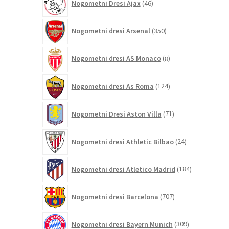
Nogometni Dresi Ajax
46
izdelkov
350
Nogometni dresi Arsenal
350
izdelkov
8
Nogometni dresi AS Monaco
8
izdelkov
124
Nogometni dresi As Roma
124
izdelkov
71
Nogometni Dresi Aston Villa
71
izdelkov
24
Nogometni dresi Athletic Bilbao
24
izdelkov
184
Nogometni dresi Atletico Madrid
184
izdelkov
707
Nogometni dresi Barcelona
707
izdelkov
309
Nogometni dresi Bayern Munich
309
izdelkov