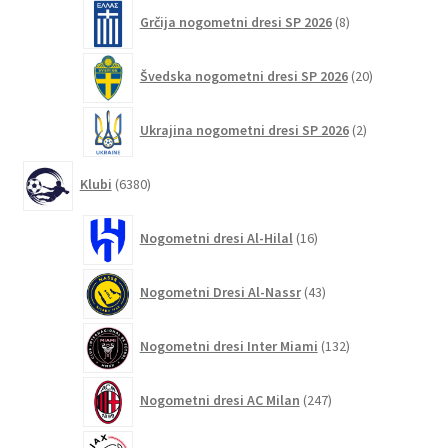
8
Grčija nogometni dresi SP 2026
8
izdelkov
20
Švedska nogometni dresi SP 2026
20
izdelkov
2
Ukrajina nogometni dresi SP 2026
2
izdelka
6380
Klubi
6380
izdelkov
16
Nogometni dresi Al-Hilal
16
izdelkov
43
Nogometni Dresi Al-Nassr
43
izdelkov
132
Nogometni dresi Inter Miami
132
izdelkov
247
Nogometni dresi AC Milan
247
izdelkov
46