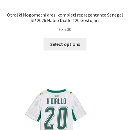
Otroški Nogometni dresi kompleti reprezentance Senegal
SP 2026 Habib Diallo #20 Gostujoči
€
35.00
Ta
Select options
izdelek
ima
več
različic.
Možnosti
lahko
izberete
na
strani
izdelka