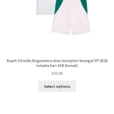
Kupiti Otroški Nogometni dresi kompleti Senegal SP 2026
Ismaila Sarr #18 Domači
€
35.00
Ta
Select options
izdelek
ima
več
različic.