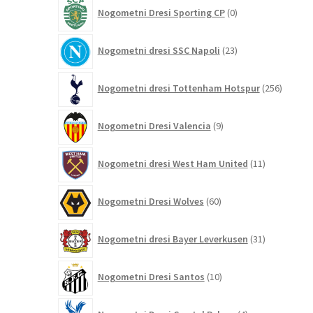
0
Nogometni Dresi Sporting CP
0
izdelkov
23
Nogometni dresi SSC Napoli
23
izdelkov
256
Nogometni dresi Tottenham Hotspur
256
izdelko
9
Nogometni Dresi Valencia
9
izdelkov
11
Nogometni dresi West Ham United
11
izdelkov
60
Nogometni Dresi Wolves
60
izdelkov
31
Nogometni dresi Bayer Leverkusen
31
izdelkov
10
Nogometni Dresi Santos
10
izdelkov
4