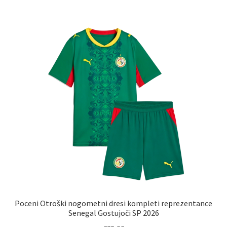
več
različic.
Možnosti
lahko
izberete
na
strani
izdelka
Poceni Otroški nogometni dresi kompleti reprezentance
Senegal Gostujoči SP 2026