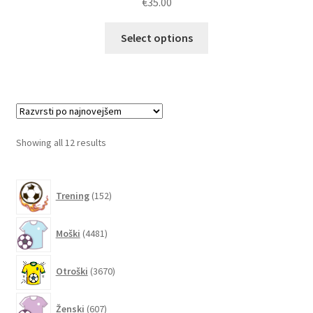
€
35.00
Ta
Select options
izdelek
ima
več
različic.
Možnosti
lahko
Sorted
Showing all 12 results
izberete
by
na
latest
152
strani
Trening
152
izdelkov
izdelka
4481
Moški
4481
izdelkov
3670
Otroški
3670
izdelkov
607
Ženski
607