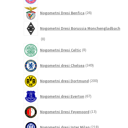
26
Nogometni Dresi Benfica
26
izdelkov
Nogometni Dresi Borussia Monchengladbach
8
8
izdelkov
8
Nogometni Dresi Celtic
8
izdelkov
349
Nogometni dresi Chelsea
349
izdelkov
200
Nogometni dresi Dortmund
200
izdelkov
67
Nogometni dresi Everton
67
izdelkov
13
Nogometni Dresi Feyenoord
13
izdelkov
218
Nogometni dresi Inter Milan
218