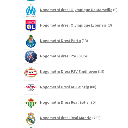
0
Nogometni dresi Olympique De Marseille
0
izdelk
3
Nogometni dresi Olympique Lyonnais
3
izdelki
13
Nogometni Dresi Porto
13
izdelkov
436
Nogometni dresi PSG
436
izdelkov
19
Nogometni Dresi PSV Eindhoven
19
izdelkov
88
Nogometni Dresi RB Leipzig
88
izdelkov
30
Nogometni Dresi Real Betis
30
izdelkov
733
Nogometni dresi Real Madrid
733
izdelkov