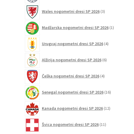
3
Wales nogometni dresi SP 2026
3
izdelki
1
Madžarska nogometni dresi SP 2026
1
izdelek
4
Urugvaj nogometni dresi SP 2026
4
izdelki
6
Alžirija nogometni dresi SP 2026
6
izdelkov
4
Češka nogometni dresi SP 2026
4
izdelki
16
Senegal nogometni dresi SP 2026
16
izdelkov
12
Kanada nogometni dresi SP 2026
12
izdelkov
11
Švica nogometni dresi SP 2026
11
izdelkov