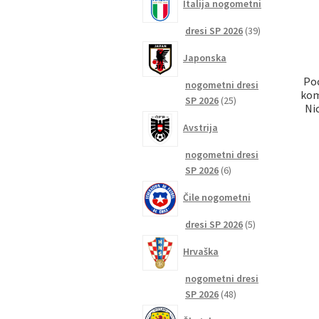
Italija nogometni
39
dresi SP 2026
39
izdelkov
Japonska
Poc
nogometni dresi
kom
25
SP 2026
25
Ni
izdelkov
Avstrija
nogometni dresi
6
SP 2026
6
izdelkov
Čile nogometni
5
dresi SP 2026
5
izdelkov
Hrvaška
nogometni dresi
48
SP 2026
48
izdelkov