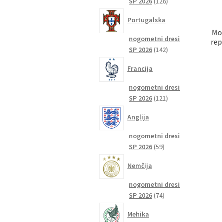
126
SP 2026
126
izdelkov
Portugalska
Mo
nogometni dresi
rep
142
SP 2026
142
izdelkov
Francija
nogometni dresi
121
SP 2026
121
izdelkov
Anglija
nogometni dresi
59
SP 2026
59
izdelkov
Nemčija
nogometni dresi
74
SP 2026
74
izdelkov
Mehika