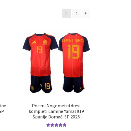
1
2
ine
Poceni Nogometni dresi
SP
kompleti Lamine Yamal #19
Španija Domači SP 2026
Ocenjeno