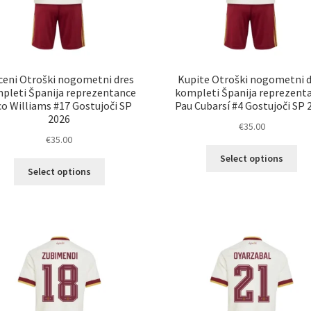
eni Otroški nogometni dres
Kupite Otroški nogometni d
pleti Španija reprezentance
kompleti Španija reprezent
co Williams #17 Gostujoči SP
Pau Cubarsí #4 Gostujoči SP 
2026
€
35.00
€
35.00
Ta
Select options
Ta
izd
Select options
izdelek
im
ima
ve
več
razl
različic.
Mož
Možnosti
lah
lahko
izb
izberete
na
na
str
strani
izd