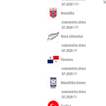
Y
23
SP 2026
23
izdelkov
Norveška
nogometni dresi
25
SP 2026
25
izdelkov
Nova Zelandija
nogometni dresi
4
SP 2026
4
izdelki
Panama
nogometni dresi
3
SP 2026
3
izdelki
Republika Koreja
nogometni dresi
5
SP 2026
5
izdelkov
Turčija