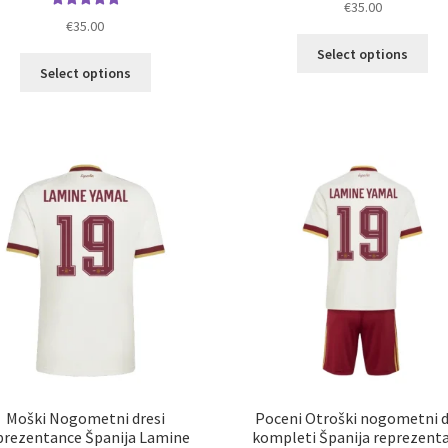
€
35.00
Ocenjeno
5.00
od 5
€
35.00
5.00
od 5
Ta
Select options
Ta
izd
Select options
izdelek
im
ima
ve
več
razl
različic.
Mož
Možnosti
lah
lahko
izb
izberete
na
na
str
strani
izd
izdelka
Moški Nogometni dresi
Poceni Otroški nogometni 
prezentance Španija Lamine
kompleti Španija reprezent