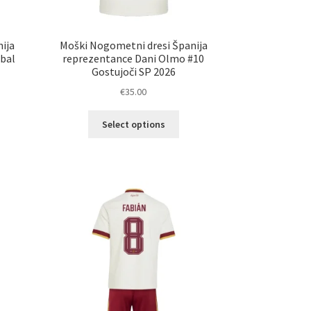
ija
Moški Nogometni dresi Španija
bal
reprezentance Dani Olmo #10
Gostujoči SP 2026
€
35.00
Ta
Select options
elek
izdelek
a
ima
č
več
ičic.
različic.
nosti
Možnosti
ko
lahko
erete
izberete
na
ani
strani
elka
izdelka