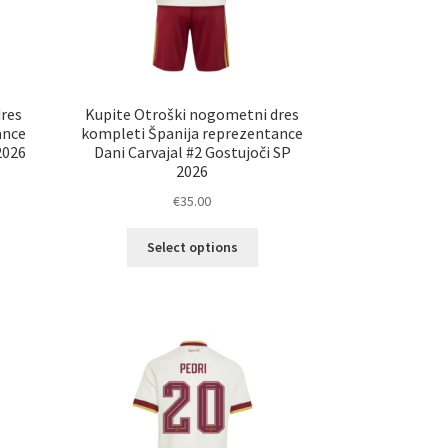
res
Kupite Otroški nogometni dres
ance
kompleti Španija reprezentance
2026
Dani Carvajal #2 Gostujoči SP
2026
€
35.00
Ta
elek
Select options
izdelek
a
ima
č
več
ičic.
različic.
nosti
Možnosti
ko
lahko
erete
izberete
na
ani
strani
elka