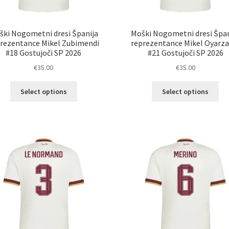
ški Nogometni dresi Španija
Moški Nogometni dresi Špan
rezentance Mikel Zubimendi
reprezentance Mikel Oyarza
#18 Gostujoči SP 2026
#21 Gostujoči SP 2026
€
35.00
€
35.00
Ta
Ta
Select options
Select options
izdelek
izd
ima
im
več
ve
različic.
razl
Možnosti
Mož
lahko
lah
izberete
izb
na
na
strani
str
izdelka
izd