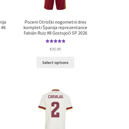
ija
Poceni Otroški nogometni dres
 #6
kompleti Španija reprezentance
Fabián Ruiz #8 Gostujoči SP 2026
Ocenjeno
€
35.00
5.00
od 5
Ta
Select options
elek
izdelek
a
ima
č
več
ičic.
različic.
nosti
Možnosti
ko
lahko
erete
izberete
na
ani
strani
elka
izdelka