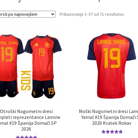
Sorted
Prikazovanje 1–57 od 71 rezultatov
by
latest
Otroški Nogometni dresi
Moški Nogometni dresi Lam
pleti reprezentance Lamine
Yamal #19 Španija Domači 
amal #19 Španija Domači SP
2026 Kratek Rokav
2026
Ocenjeno