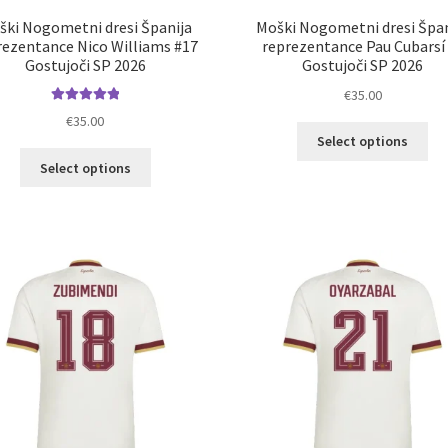
ški Nogometni dresi Španija
Moški Nogometni dresi Špan
rezentance Nico Williams #17
reprezentance Pau Cubarsí
Gostujoči SP 2026
Gostujoči SP 2026
€
35.00
Ocenjeno
€
35.00
Ta
5.00
od 5
Select options
izd
Ta
Select options
im
izdelek
ve
ima
razl
več
Mož
različic.
lah
Možnosti
izb
lahko
na
izberete
str
na
izd
strani
izdelka