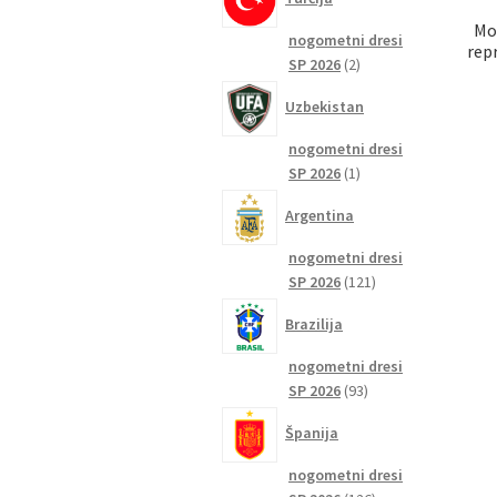
Mo
nogometni dresi
rep
2
SP 2026
2
izdelka
Uzbekistan
nogometni dresi
1
SP 2026
1
izdelek
Argentina
nogometni dresi
121
SP 2026
121
izdelkov
Brazilija
nogometni dresi
93
SP 2026
93
izdelkov
Španija
nogometni dresi