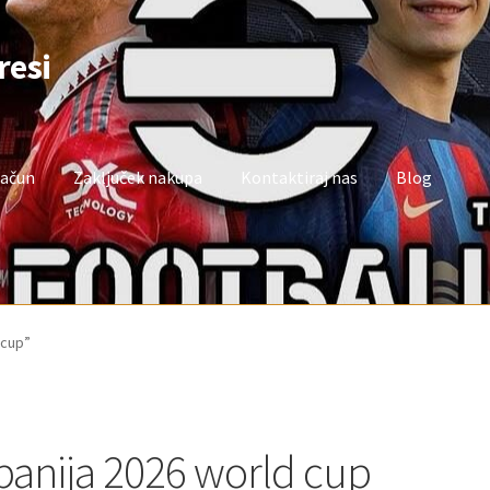
resi
račun
Zaključek nakupa
Kontaktiraj nas
Blog
oj račun
Trgovina
Zaključek nakupa
 cup”
panija 2026 world cup