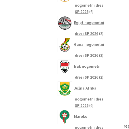
nogometni dresi
6
SP 2026
6
izdelkov
Egipt nogometni
2
dresi SP 2026
2
izdelka
Gana nogometni
2
dresi SP 2026
2
izdelka
Irak nogometni
2
dresi SP 2026
2
izdelka
Južna Afrika
nogometni dresi
6
SP 2026
6
izdelkov
Maroko
re
nogometni dresi