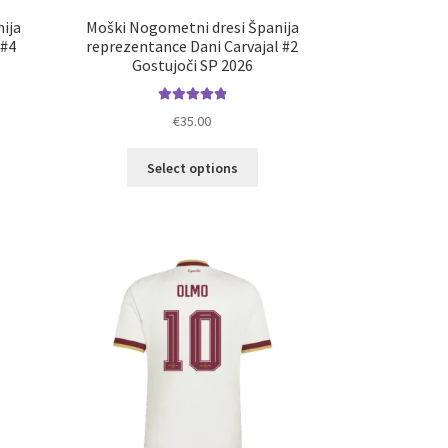
ija
Moški Nogometni dresi Španija
 #4
reprezentance Dani Carvajal #2
Gostujoči SP 2026
Ocenjeno
€
35.00
5.00
od 5
elek
Ta
Select options
a
izdelek
č
ima
ičic.
več
nosti
različic.
ko
Možnosti
erete
lahko
izberete
ani
na
elka
strani
izdelka