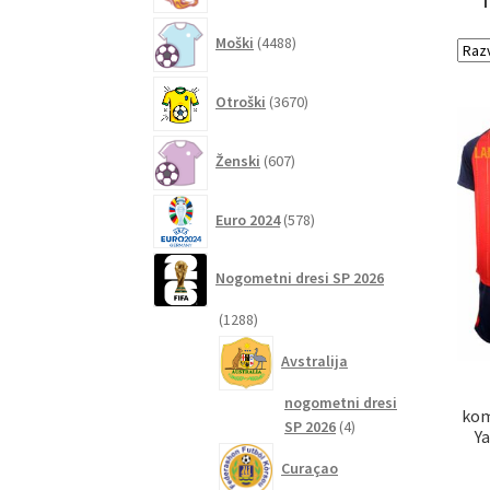
4488
Moški
4488
izdelkov
3670
Otroški
3670
izdelkov
607
Ženski
607
izdelkov
578
Euro 2024
578
izdelkov
Nogometni dresi SP 2026
1288
1288
izdelkov
Avstralija
nogometni dresi
kom
4
SP 2026
4
Y
izdelki
Curaçao