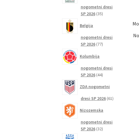
nogometni dresi
35
SP 2026
35
izdelkov
Mo
Belgija
No
nogometni dresi
77
SP 2026
77
izdelkov
Kolumbija
nogometni dresi
44
SP 2026
44
izdelkov
ZDA nogometni
61
dresi SP 2026
61
izdelkov
Nizozemska
nogometni dresi
32
SP 2026
32
izdelkov