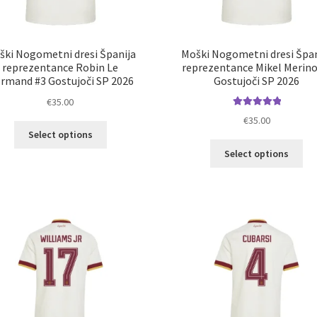
ški Nogometni dresi Španija
Moški Nogometni dresi Špan
reprezentance Robin Le
reprezentance Mikel Merino
rmand #3 Gostujoči SP 2026
Gostujoči SP 2026
€
35.00
Ocenjeno
€
35.00
Ta
5.00
od 5
Select options
izdelek
Ta
Select options
ima
izd
več
im
različic.
ve
Možnosti
razl
lahko
Mož
izberete
lah
na
izb
strani
na
izdelka
str
izd