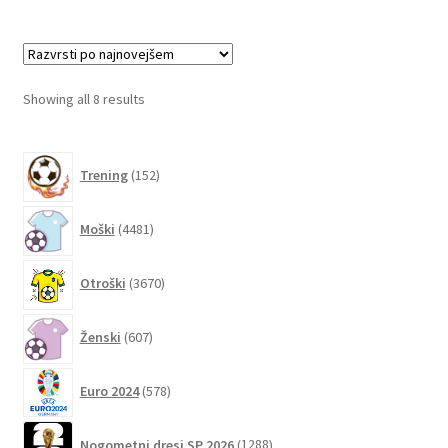
več
različic.
Možnosti
lahko
Sorted
Showing all 8 results
izberete
by
na
latest
152
strani
Trening
152
izdelkov
izdelka
4481
Moški
4481
izdelkov
3670
Otroški
3670
izdelkov
607
Ženski
607
izdelkov
578
Euro 2024
578
izdelkov
1288
Nogometni dresi SP 2026
1288