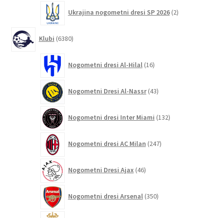
2
Ukrajina nogometni dresi SP 2026
2
izdelka
6380
Klubi
6380
izdelkov
16
Nogometni dresi Al-Hilal
16
izdelkov
43
Nogometni Dresi Al-Nassr
43
izdelkov
132
Nogometni dresi Inter Miami
132
izdelkov
247
Nogometni dresi AC Milan
247
izdelkov
46
Nogometni Dresi Ajax
46
izdelkov
350
Nogometni dresi Arsenal
350
izdelkov
8