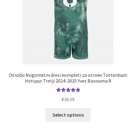
izdelka
Otroški Nogometni dresi kompleti za otroke Tottenham
Hotspur Tretji 2024-2025 Yves Bissouma 8
Ocenjeno
€
36.59
5.00
od 5
Ta
Select options
izdelek
ima
več