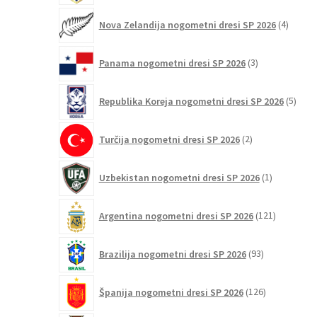
4
Nova Zelandija nogometni dresi SP 2026
4
izdelki
3
Panama nogometni dresi SP 2026
3
izdelki
5
Republika Koreja nogometni dresi SP 2026
5
izdel
2
Turčija nogometni dresi SP 2026
2
izdelka
1
Uzbekistan nogometni dresi SP 2026
1
izdelek
121
Argentina nogometni dresi SP 2026
121
izdelkov
93
Brazilija nogometni dresi SP 2026
93
izdelkov
126
Španija nogometni dresi SP 2026
126
izdelkov