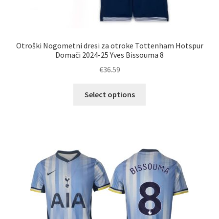
Otroški Nogometni dresi za otroke Tottenham Hotspur
Domači 2024-25 Yves Bissouma 8
€
36.59
Ta
Select options
izdelek
ima
več
različic.
Možnosti
lahko
izberete
na
strani
izdelka