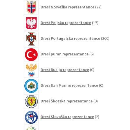
27
Dresi Norveška reprezentance
27
izdelkov
17
Dresi Poljska reprezentance
17
izdelkov
260
Dresi Portugalska reprezentance
260
izdelkov
6
Dresi puran reprezentance
6
izdelkov
0
Dresi Rusija reprezentance
0
izdelkov
0
Dresi San Marino reprezentance
0
izdelkov
9
Dresi Škotska reprezentance
9
izdelkov
2
Dresi Slovaška reprezentance
2
izdelka
4