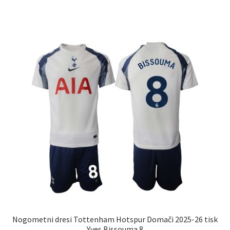
ima
več
različic.
Možnosti
lahko
izberete
na
strani
izdelka
Nogometni dresi Tottenham Hotspur Domači 2025-26 tisk
Yves Bissouma 8