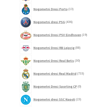
13
Nogometni Dresi Porto
13
izdelkov
436
Nogometni dresi PSG
436
izdelkov
19
Nogometni Dresi PSV Eindhoven
19
izdelkov
88
Nogometni Dresi RB Leipzig
88
izdelkov
30
Nogometni Dresi Real Betis
30
izdelkov
733
Nogometni dresi Real Madrid
733
izdelkov
0
Nogometni Dresi Sporting CP
0
izdelkov
23
Nogometni dresi SSC Napoli
23
izdelkov