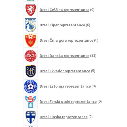
0
Dresi Češčina reprezentance
0
izdelkov
0
Dresi Ciper reprezentance
0
izdelkov
0
Dresi Črna gora reprezentance
0
izdelkov
32
Dresi Danska reprezentance
32
izdelkov
5
Dresi Ekvador reprezentance
5
izdelkov
0
Dresi Estonija reprezentance
0
izdelkov
0
Dresi Ferski otoki reprezentance
0
izdelkov
2
Dresi Finska reprezentance
2
izdelka