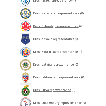
Dresi Izrael reprezentance
0
izdelkov
0
Dresi Kazahstan reprezentance
0
izdelkov
63
Dresi Kolumbija reprezentance
63
izdelkov
0
Dresi Kosovo reprezentance
0
izdelkov
1
Dresi Kostarika reprezentance
1
izdelek
0
Dresi Latvija reprezentance
0
izdelkov
0
Dresi Lihtenštajn reprezentance
0
izdelkov
0
Dresi Litva reprezentance
0
izdelkov
0
Dresi Luksemburg reprezentance
0
izdelkov