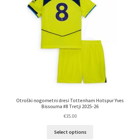
Zaključek nakupa
Otroški nogometni dresi Tottenham Hotspur Yves
Bissouma #8 Tretji 2025-26
€
35.00
Ta
Select options
izdelek