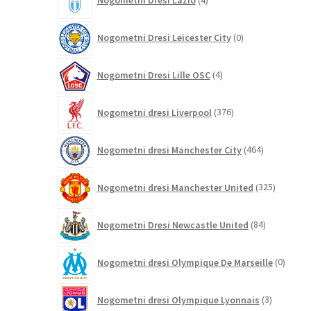
izdelki
0
Nogometni Dresi Leicester City
0
izdelkov
4
Nogometni Dresi Lille OSC
4
izdelki
376
Nogometni dresi Liverpool
376
izdelkov
464
Nogometni dresi Manchester City
464
izdelkov
325
Nogometni dresi Manchester United
325
izdelkov
84
Nogometni Dresi Newcastle United
84
izdelkov
0
Nogometni dresi Olympique De Marseille
0
izdelk
3
Nogometni dresi Olympique Lyonnais
3
izdelki