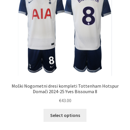
izberete
na
strani
izdelka
Moški Nogometni dresi kompleti Tottenham Hotspur
Domači 2024-25 Yves Bissouma 8
€
43.00
Ta
Select options
izdelek
ima