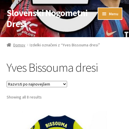
Slovenski Nogometni
Skip
Skip
Menu
to
to
Dresi
navigation
content
Domov
Domov
Izdelki označeni z “Yves Bissouma dresi”
Blog
Yves Bissouma dresi
FAQs
Kontaktiraj nas
Sorted
Showing all 8 results
Košarica
by
latest
Moj račun
Trgovina