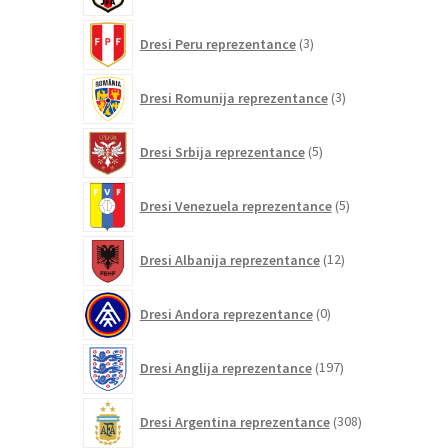
3
Dresi Peru reprezentance
3
izdelki
3
Dresi Romunija reprezentance
3
izdelki
5
Dresi Srbija reprezentance
5
izdelkov
5
Dresi Venezuela reprezentance
5
izdelkov
12
Dresi Albanija reprezentance
12
izdelkov
0
Dresi Andora reprezentance
0
izdelkov
197
Dresi Anglija reprezentance
197
izdelkov
308
Dresi Argentina reprezentance
308
izdelkov