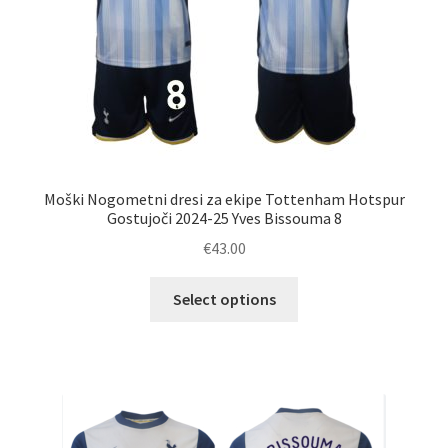
Moški Nogometni dresi za ekipe Tottenham Hotspur
Gostujoči 2024-25 Yves Bissouma 8
€
43.00
Ta
Select options
izdelek
ima
več
različic.
Možnosti
lahko