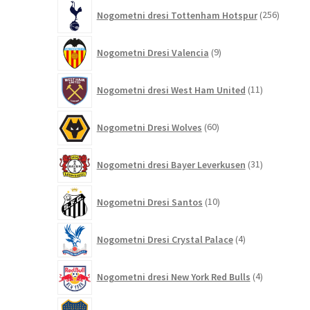
256
Nogometni dresi Tottenham Hotspur
256
izdelko
9
Nogometni Dresi Valencia
9
izdelkov
11
Nogometni dresi West Ham United
11
izdelkov
60
Nogometni Dresi Wolves
60
izdelkov
31
Nogometni dresi Bayer Leverkusen
31
izdelkov
10
Nogometni Dresi Santos
10
izdelkov
4
Nogometni Dresi Crystal Palace
4
izdelki
4
Nogometni dresi New York Red Bulls
4
izdelki
5