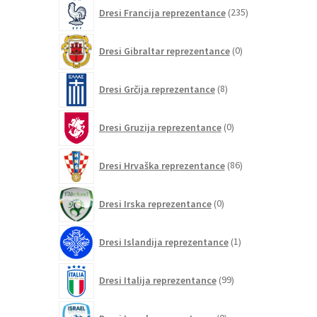
235
Dresi Francija reprezentance
235
izdelkov
0
Dresi Gibraltar reprezentance
0
izdelkov
8
Dresi Grčija reprezentance
8
izdelkov
0
Dresi Gruzija reprezentance
0
izdelkov
86
Dresi Hrvaška reprezentance
86
izdelkov
0
Dresi Irska reprezentance
0
izdelkov
1
Dresi Islandija reprezentance
1
izdelek
99
Dresi Italija reprezentance
99
izdelkov
0