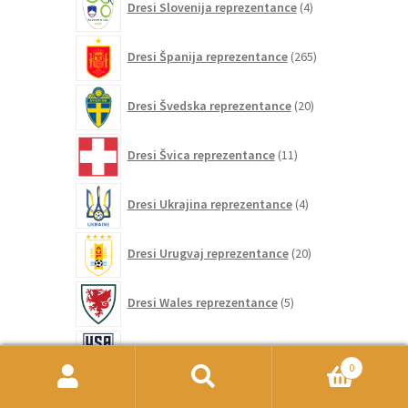
Dresi Slovenija reprezentance
4
izdelki
265
Dresi Španija reprezentance
265
izdelkov
20
Dresi Švedska reprezentance
20
izdelkov
11
Dresi Švica reprezentance
11
izdelkov
4
Dresi Ukrajina reprezentance
4
izdelki
20
Dresi Urugvaj reprezentance
20
izdelkov
5
Dresi Wales reprezentance
5
izdelkov
86
Dresi Združene države reprezentance
86
izdelkov
0
Išči:
Iskanje