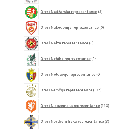
3
Dresi Madžarska reprezentance
3
izdelki
0
Dresi Makedonija reprezentance
0
izdelkov
0
Dresi Malta reprezentance
0
izdelkov
84
Dresi Mehika reprezentance
84
izdelkov
0
Dresi Moldavijo reprezentance
0
izdelkov
174
Dresi Nemčija reprezentance
174
izdelkov
110
Dresi Nizozemska reprezentance
110
izdelkov
3
Dresi Northern Irska reprezentance
3
izdelki