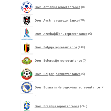
0
Dresi Armenija reprezentance
0
izdelkov
20
Dresi Avstrija reprezentance
20
izdelkov
0
Dresi Azerbajdžanu reprezentance
0
izdelkov
140
Dresi Belgija reprezentance
140
izdelkov
0
Dresi Belorusijo reprezentance
0
izdelkov
0
Dresi Bolgarijo reprezentance
0
izdelkov
Dresi Bosna in Hercegovina reprezentance
21
21
izdelkov
240
Dresi Brazilija reprezentance
240
izdelkov