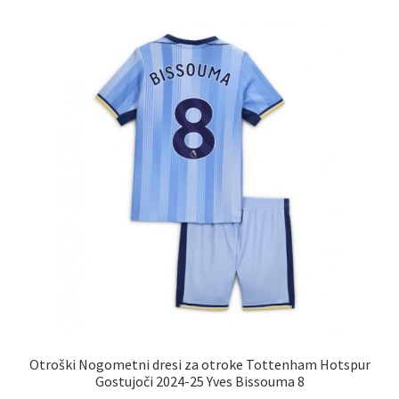
različic.
Možnosti
lahko
izberete
na
strani
izdelka
Otroški Nogometni dresi za otroke Tottenham Hotspur
Gostujoči 2024-25 Yves Bissouma 8