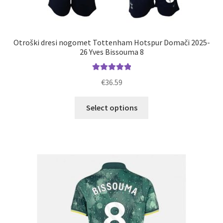
Otroški dresi nogomet Tottenham Hotspur Domači 2025-
26 Yves Bissouma 8
Ocenjeno
€
36.59
5.00
od 5
Ta
Select options
izdelek
ima
več
različic.
Možnosti
lahko
izberete
na
strani