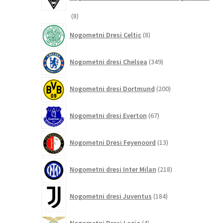
8
8
izdelkov
8
Nogometni Dresi Celtic
8
izdelkov
349
Nogometni dresi Chelsea
349
izdelkov
200
Nogometni dresi Dortmund
200
izdelkov
67
Nogometni dresi Everton
67
izdelkov
13
Nogometni Dresi Feyenoord
13
izdelkov
218
Nogometni dresi Inter Milan
218
izdelkov
184
Nogometni dresi Juventus
184
izdelkov
4
Nogometni Dresi Lazio
4