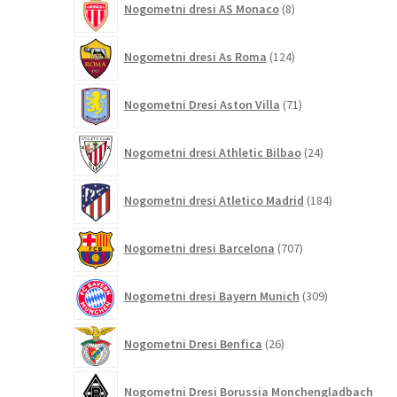
Nogometni dresi AS Monaco
8
izdelkov
124
Nogometni dresi As Roma
124
izdelkov
71
Nogometni Dresi Aston Villa
71
izdelkov
24
Nogometni dresi Athletic Bilbao
24
izdelkov
184
Nogometni dresi Atletico Madrid
184
izdelkov
707
Nogometni dresi Barcelona
707
izdelkov
309
Nogometni dresi Bayern Munich
309
izdelkov
26
Nogometni Dresi Benfica
26
izdelkov
Nogometni Dresi Borussia Monchengladbach