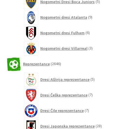
Nogometni Dresi Boca Juniors
5
izdelkov
9
Nogometni dresi Atalanta
9
izdelkov
6
Nogometni dresi Fulham
6
izdelkov
3
Nogometni dresi Villarreal
3
izdelki
2646
Reprezentance
2646
izdelkov
5
Dresi Alžirija reprezentance
5
izdelkov
7
Dresi Češka reprezentance
7
izdelkov
7
Dresi Čile reprezentance
7
izdelkov
28
Dresi Japonska reprezentance
28
izdelkov