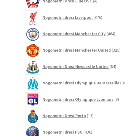
Nogometni Dresi Lille OSC
4
izdelki
376
Nogometni dresi Liverpool
376
izdelkov
464
Nogometni dresi Manchester City
464
izdelkov
325
Nogometni dresi Manchester United
325
izdelkov
84
Nogometni Dresi Newcastle United
84
izdelkov
0
Nogometni dresi Olympique De Marseille
0
izdelk
3
Nogometni dresi Olympique Lyonnais
3
izdelki
13
Nogometni Dresi Porto
13
izdelkov
436
Nogometni dresi PSG
436
izdelkov