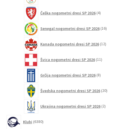
4
Češka nogometni dresi SP 2026
4
izdelki
16
Senegal nogometni dresi SP 2026
16
izdelkov
12
Kanada nogometni dresi SP 2026
12
izdelkov
11
Švica nogometni dresi SP 2026
11
izdelkov
8
Grčija nogometni dresi SP 2026
8
izdelkov
20
Švedska nogometni dresi SP 2026
20
izdelkov
2
Ukrajina nogometni dresi SP 2026
2
izdelka
6380
Klubi
6380
izdelkov