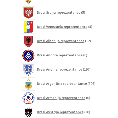
izdelki
5
Dresi Srbija reprezentance
5
izdelkov
5
Dresi Venezuela reprezentance
5
izdelkov
12
Dresi Albanija reprezentance
12
izdelkov
0
Dresi Andora reprezentance
0
izdelkov
197
Dresi Anglija reprezentance
197
izdelkov
308
Dresi Argentina reprezentance
308
izdelkov
0
Dresi Armenija reprezentance
0
izdelkov
20
Dresi Avstrija reprezentance
20
izdelkov