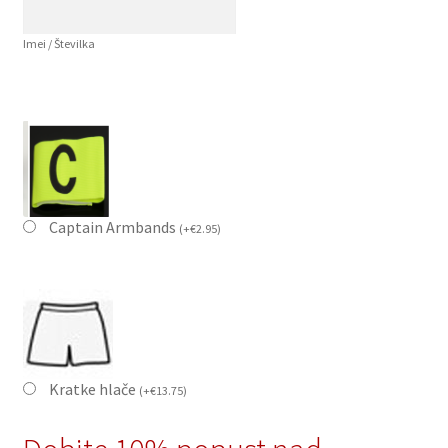
Imei / Številka
Captain Armbands
(
+
€
2.95
)
Kratke hlače
(
+
€
13.75
)