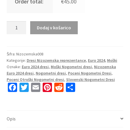
Order total:
€45.00
Kje
Dodaj v košarico
Kupiti
Moški
Nogometni
dresi
Šifra:
Nizozemska008
Kategorije:
Dresi Nizozemska reprezentance
,
Euro 2024
,
Moški
kompleti
Oznake:
Euro 2024 dresi
,
Moški Nogometni dresi
,
Nizozemska
Nizozemska
Euro 2024 dresi
,
Nogometni dresi
,
Poceni Nogometni Dresi
,
Domači
Poceni Otroški Nogometni dresi
,
Slovenski Nogometni Dresi
Euro
Fa
T
E
Pi
R
S
2024
ce
wi
m
nt
e
h
Oranžna
b
tt
ai
er
d
ar
količina
o
er
l
es
di
e
Opis
o
t
t