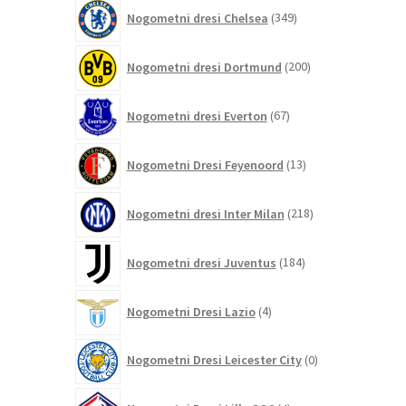
349
Nogometni dresi Chelsea
349
izdelkov
200
Nogometni dresi Dortmund
200
izdelkov
67
Nogometni dresi Everton
67
izdelkov
13
Nogometni Dresi Feyenoord
13
izdelkov
218
Nogometni dresi Inter Milan
218
izdelkov
184
Nogometni dresi Juventus
184
izdelkov
4
Nogometni Dresi Lazio
4
izdelki
0
Nogometni Dresi Leicester City
0
izdelkov
4