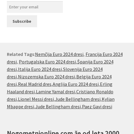
Related Tags
:
Nemčija Euro 2024 dresi
,
Francija Euro 2024
dresi
,
Portugalska Euro 2024 dresi
,
Španija Euro 2024
dresi
,
Italija Euro 2024 dresi
,
Slovenija Euro 2024
dresi
,
Nizozemska Euro 2024 dresi
,
Belgija Euro 2024
dresi
,
Real Madrid dres
,
Anglija Euro 2024 dresi
,
Erling
Haaland dresi
,
Lamine Yamal dresi
,
Cristiano Ronaldo
dresi
,
Lionel Messi dresi
,
Jude Bellingham dresi
,
Kylian
Mbappe dresi
,
Jude Bellingham dresi
,
Paez Gavi dresi
Nogometnionline.com že od leta 2000