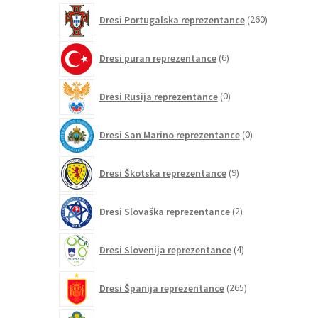
260
Dresi Portugalska reprezentance
260
izdelkov
6
Dresi puran reprezentance
6
izdelkov
0
Dresi Rusija reprezentance
0
izdelkov
0
Dresi San Marino reprezentance
0
izdelkov
9
Dresi Škotska reprezentance
9
izdelkov
2
Dresi Slovaška reprezentance
2
izdelka
4
Dresi Slovenija reprezentance
4
izdelki
265
Dresi Španija reprezentance
265
izdelkov
20