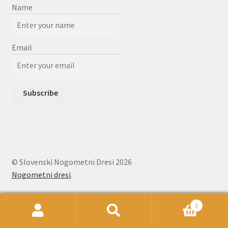
Name
Email
© Slovenski Nogometni Dresi 2026
Nogometni dresi
.
0
Išči:
Iskanje