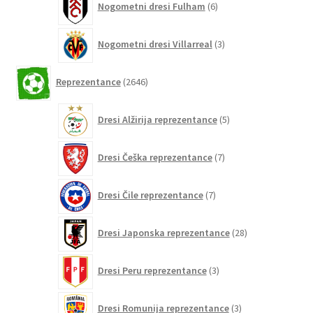
Nogometni dresi Fulham
6
izdelkov
3
Nogometni dresi Villarreal
3
izdelki
2646
Reprezentance
2646
izdelkov
5
Dresi Alžirija reprezentance
5
izdelkov
7
Dresi Češka reprezentance
7
izdelkov
7
Dresi Čile reprezentance
7
izdelkov
28
Dresi Japonska reprezentance
28
izdelkov
3
Dresi Peru reprezentance
3
izdelki
3
Dresi Romunija reprezentance
3