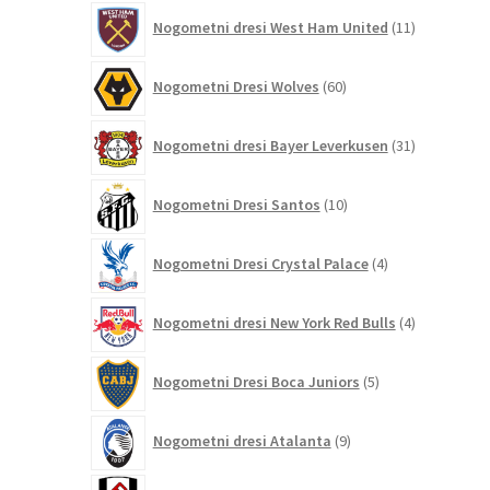
11
Nogometni dresi West Ham United
11
izdelkov
60
Nogometni Dresi Wolves
60
izdelkov
31
Nogometni dresi Bayer Leverkusen
31
izdelkov
10
Nogometni Dresi Santos
10
izdelkov
4
Nogometni Dresi Crystal Palace
4
izdelki
4
Nogometni dresi New York Red Bulls
4
izdelki
5
Nogometni Dresi Boca Juniors
5
izdelkov
9
Nogometni dresi Atalanta
9
izdelkov
6