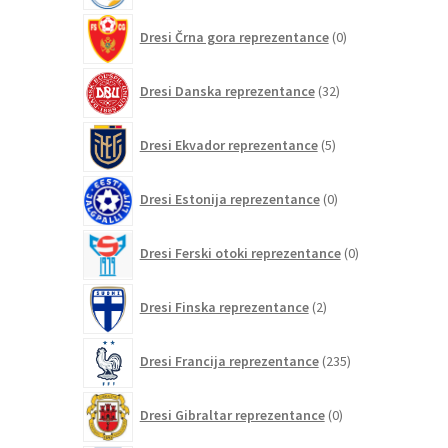
0
Dresi Črna gora reprezentance
0
izdelkov
32
Dresi Danska reprezentance
32
izdelkov
5
Dresi Ekvador reprezentance
5
izdelkov
0
Dresi Estonija reprezentance
0
izdelkov
0
Dresi Ferski otoki reprezentance
0
izdelkov
2
Dresi Finska reprezentance
2
izdelka
235
Dresi Francija reprezentance
235
izdelkov
0
Dresi Gibraltar reprezentance
0
izdelkov