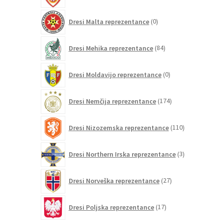
0
Dresi Malta reprezentance
0
izdelkov
84
Dresi Mehika reprezentance
84
izdelkov
0
Dresi Moldavijo reprezentance
0
izdelkov
174
Dresi Nemčija reprezentance
174
izdelkov
110
Dresi Nizozemska reprezentance
110
izdelkov
3
Dresi Northern Irska reprezentance
3
izdelki
27
Dresi Norveška reprezentance
27
izdelkov
17
Dresi Poljska reprezentance
17
izdelkov