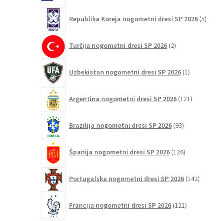
5
Republika Koreja nogometni dresi SP 2026
5
izdel
2
Turčija nogometni dresi SP 2026
2
izdelka
1
Uzbekistan nogometni dresi SP 2026
1
izdelek
121
Argentina nogometni dresi SP 2026
121
izdelkov
93
Brazilija nogometni dresi SP 2026
93
izdelkov
126
Španija nogometni dresi SP 2026
126
izdelkov
142
Portugalska nogometni dresi SP 2026
142
izdelko
121
Francija nogometni dresi SP 2026
121
izdelkov