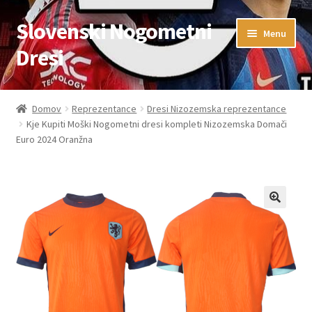
Slovenski Nogometni
Skip
Skip
Menu
to
to
Dresi
navigation
content
Domov
Domov
Reprezentance
Dresi Nizozemska reprezentance
Kje Kupiti Moški Nogometni dresi kompleti Nizozemska Domači
Blog
Euro 2024 Oranžna
FAQs
Kontaktiraj nas
Košarica
Moj račun
Trgovina