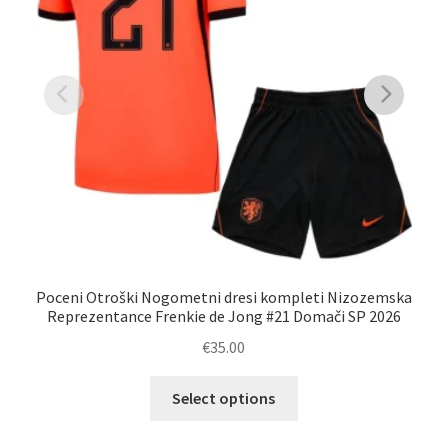
Poceni Otroški Nogometni dresi kompleti Nizozemska
O
Reprezentance Frenkie de Jong #21 Domači SP 2026
€
35.00
Ta
Select options
izdelek
ima