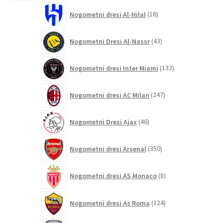
16
Nogometni dresi Al-Hilal
16
izdelkov
43
Nogometni Dresi Al-Nassr
43
izdelkov
132
Nogometni dresi Inter Miami
132
izdelkov
247
Nogometni dresi AC Milan
247
izdelkov
46
Nogometni Dresi Ajax
46
izdelkov
350
Nogometni dresi Arsenal
350
izdelkov
8
Nogometni dresi AS Monaco
8
izdelkov
124
Nogometni dresi As Roma
124
izdelkov