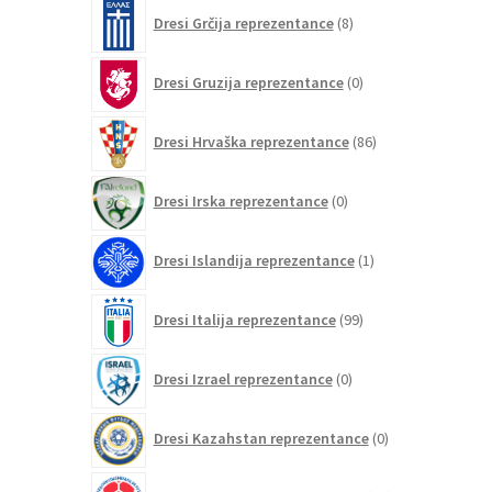
8
Dresi Grčija reprezentance
8
izdelkov
0
Dresi Gruzija reprezentance
0
izdelkov
86
Dresi Hrvaška reprezentance
86
izdelkov
0
Dresi Irska reprezentance
0
izdelkov
1
Dresi Islandija reprezentance
1
izdelek
99
Dresi Italija reprezentance
99
izdelkov
0
Dresi Izrael reprezentance
0
izdelkov
0
Dresi Kazahstan reprezentance
0
izdelkov
63