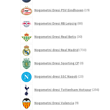
19
Nogometni Dresi PSV Eindhoven
19
izdelkov
88
Nogometni Dresi RB Leipzig
88
izdelkov
30
Nogometni Dresi Real Betis
30
izdelkov
733
Nogometni dresi Real Madrid
733
izdelkov
0
Nogometni Dresi Sporting CP
0
izdelkov
23
Nogometni dresi SSC Napoli
23
izdelkov
256
Nogometni dresi Tottenham Hotspur
256
izdelko
9
Nogometni Dresi Valencia
9
izdelkov