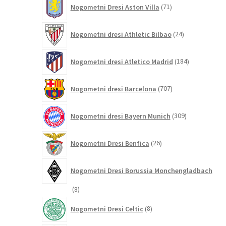
71
Nogometni Dresi Aston Villa
71
izdelkov
24
Nogometni dresi Athletic Bilbao
24
izdelkov
184
Nogometni dresi Atletico Madrid
184
izdelkov
707
Nogometni dresi Barcelona
707
izdelkov
309
Nogometni dresi Bayern Munich
309
izdelkov
26
Nogometni Dresi Benfica
26
izdelkov
Nogometni Dresi Borussia Monchengladbach
8
8
izdelkov
8
Nogometni Dresi Celtic
8
izdelkov