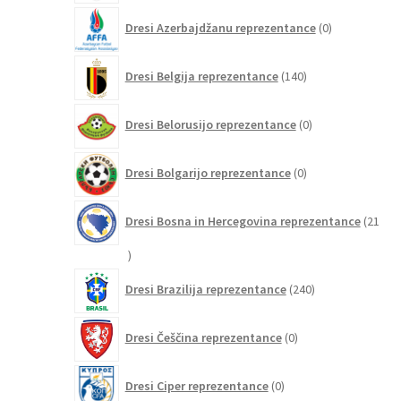
0
Dresi Azerbajdžanu reprezentance
0
izdelkov
140
Dresi Belgija reprezentance
140
izdelkov
0
Dresi Belorusijo reprezentance
0
izdelkov
0
Dresi Bolgarijo reprezentance
0
izdelkov
Dresi Bosna in Hercegovina reprezentance
21
21
izdelkov
240
Dresi Brazilija reprezentance
240
izdelkov
0
Dresi Češčina reprezentance
0
izdelkov
0
Dresi Ciper reprezentance
0
izdelkov