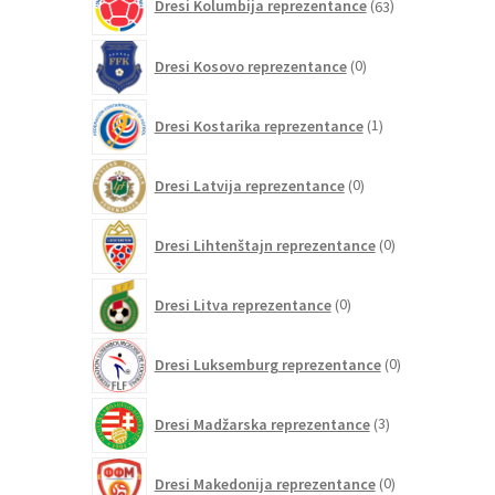
Dresi Kolumbija reprezentance
63
izdelkov
0
Dresi Kosovo reprezentance
0
izdelkov
1
Dresi Kostarika reprezentance
1
izdelek
0
Dresi Latvija reprezentance
0
izdelkov
0
Dresi Lihtenštajn reprezentance
0
izdelkov
0
Dresi Litva reprezentance
0
izdelkov
0
Dresi Luksemburg reprezentance
0
izdelkov
3
Dresi Madžarska reprezentance
3
izdelki
0
Dresi Makedonija reprezentance
0
izdelkov