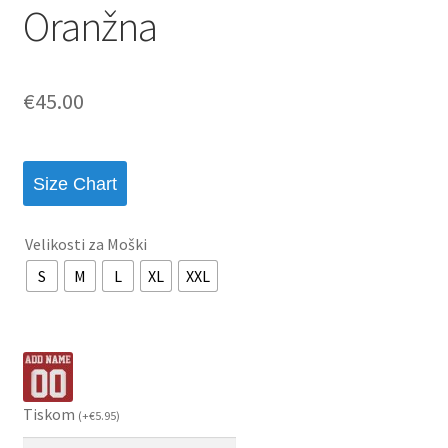
Oranžna
€
45.00
Size Chart
Velikosti za Moški
S
M
L
XL
XXL
Tiskom
(
+
€
5.95
)