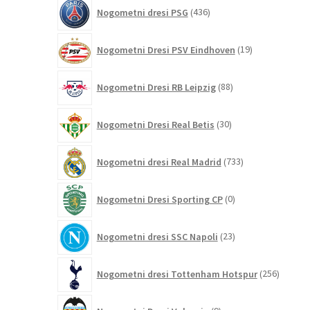
436
Nogometni dresi PSG
436
izdelkov
19
Nogometni Dresi PSV Eindhoven
19
izdelkov
88
Nogometni Dresi RB Leipzig
88
izdelkov
30
Nogometni Dresi Real Betis
30
izdelkov
733
Nogometni dresi Real Madrid
733
izdelkov
0
Nogometni Dresi Sporting CP
0
izdelkov
23
Nogometni dresi SSC Napoli
23
izdelkov
256
Nogometni dresi Tottenham Hotspur
256
izdelko
9