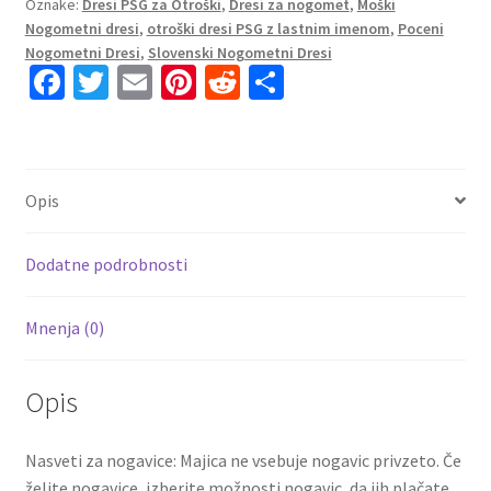
Oznake:
Dresi PSG za Otroški
,
Dresi za nogomet
,
Moški
PSG
Nogometni dresi
,
otroški dresi PSG z lastnim imenom
,
Poceni
Vratar
Nogometni Dresi
,
Slovenski Nogometni Dresi
2025-
Fa
T
E
Pi
R
S
26
ce
wi
m
nt
e
h
Oranžna
b
tt
ai
er
d
ar
količina
o
er
l
es
di
e
Opis
o
t
t
k
Dodatne podrobnosti
Mnenja (0)
Opis
Nasveti za nogavice: Majica ne vsebuje nogavic privzeto. Če
želite nogavice, izberite možnosti nogavic, da jih plačate.