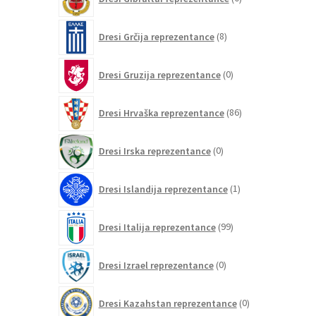
izdelkov
8
Dresi Grčija reprezentance
8
izdelkov
0
Dresi Gruzija reprezentance
0
izdelkov
86
Dresi Hrvaška reprezentance
86
izdelkov
0
Dresi Irska reprezentance
0
izdelkov
1
Dresi Islandija reprezentance
1
izdelek
99
Dresi Italija reprezentance
99
izdelkov
0
Dresi Izrael reprezentance
0
izdelkov
0
Dresi Kazahstan reprezentance
0
izdelkov