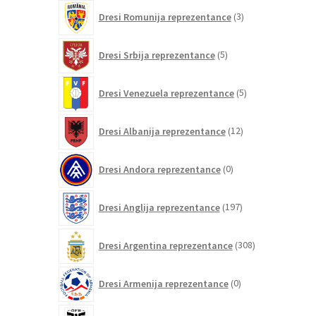
3
Dresi Romunija reprezentance
3
izdelki
5
Dresi Srbija reprezentance
5
izdelkov
5
Dresi Venezuela reprezentance
5
izdelkov
12
Dresi Albanija reprezentance
12
izdelkov
0
Dresi Andora reprezentance
0
izdelkov
197
Dresi Anglija reprezentance
197
izdelkov
308
Dresi Argentina reprezentance
308
izdelkov
0
Dresi Armenija reprezentance
0
izdelkov
20