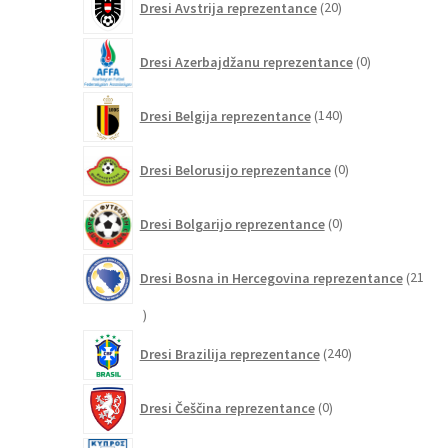
Dresi Avstrija reprezentance
20
izdelkov
0
Dresi Azerbajdžanu reprezentance
0
izdelkov
140
Dresi Belgija reprezentance
140
izdelkov
0
Dresi Belorusijo reprezentance
0
izdelkov
0
Dresi Bolgarijo reprezentance
0
izdelkov
Dresi Bosna in Hercegovina reprezentance
21
21
izdelkov
240
Dresi Brazilija reprezentance
240
izdelkov
0
Dresi Češčina reprezentance
0
izdelkov