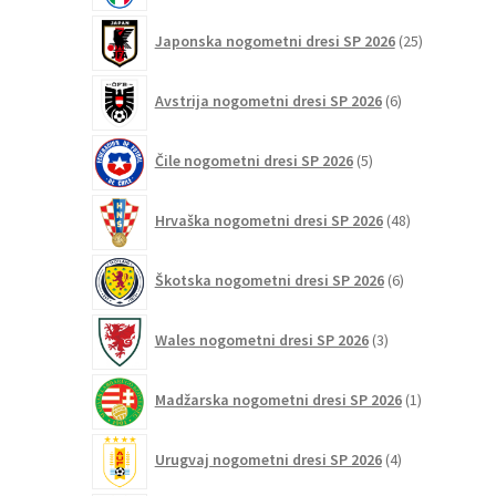
25
Japonska nogometni dresi SP 2026
25
izdelkov
6
Avstrija nogometni dresi SP 2026
6
izdelkov
5
Čile nogometni dresi SP 2026
5
izdelkov
48
Hrvaška nogometni dresi SP 2026
48
izdelkov
6
Škotska nogometni dresi SP 2026
6
izdelkov
3
Wales nogometni dresi SP 2026
3
izdelki
1
Madžarska nogometni dresi SP 2026
1
izdelek
4
Urugvaj nogometni dresi SP 2026
4
izdelki