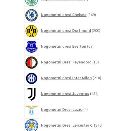
izdelkov
349
Nogometni dresi Chelsea
349
izdelkov
200
Nogometni dresi Dortmund
200
izdelkov
67
Nogometni dresi Everton
67
izdelkov
13
Nogometni Dresi Feyenoord
13
izdelkov
218
Nogometni dresi Inter Milan
218
izdelkov
184
Nogometni dresi Juventus
184
izdelkov
4
Nogometni Dresi Lazio
4
izdelki
0
Nogometni Dresi Leicester City
0
izdelkov