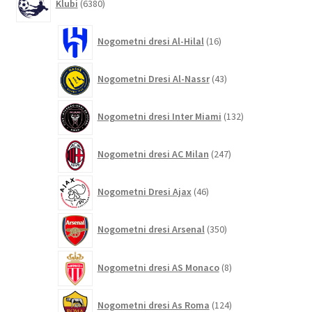
Klubi
6380
izdelkov
16
Nogometni dresi Al-Hilal
16
izdelkov
43
Nogometni Dresi Al-Nassr
43
izdelkov
132
Nogometni dresi Inter Miami
132
izdelkov
247
Nogometni dresi AC Milan
247
izdelkov
46
Nogometni Dresi Ajax
46
izdelkov
350
Nogometni dresi Arsenal
350
izdelkov
8
Nogometni dresi AS Monaco
8
izdelkov
124
Nogometni dresi As Roma
124
izdelkov