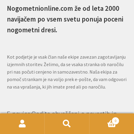
Nogometnionline.com že od leta 2000
navijačem po vsem svetu ponuja poceni
nogometni dresi.
Kot podjetje je vsak član naše ekipe zavezan zagotavljanju
izjemnih storitev. Želimo, da se vsaka stranka ob naročilu
pri nas počuti cenjeno in samozavestno. Naša ekipa za
pomoč strankam je na voljo prek e-pošte, da vam odgovori
na vsa vprašanja, ki jih imate pred ali po naročilu.
E-novice:Bodite obveščeni o novostih in
0
posebnih ponudbah!
Išči:
Iskanje