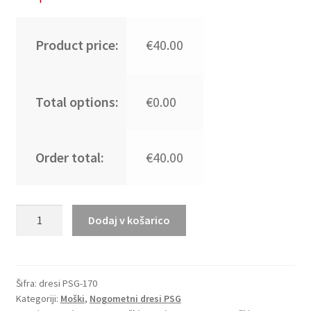
Product price:
€40.00
Total options:
€0.00
Order total:
€40.00
Kupite
Dodaj v košarico
Nogometni
dresi
Paris
Saint-
Šifra:
dresi PSG-170
Kategoriji:
Moški
,
Nogometni dresi PSG
Germain