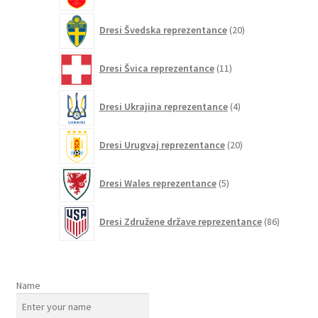
20
Dresi Švedska reprezentance
20
izdelkov
11
Dresi Švica reprezentance
11
izdelkov
4
Dresi Ukrajina reprezentance
4
izdelki
20
Dresi Urugvaj reprezentance
20
izdelkov
5
Dresi Wales reprezentance
5
izdelkov
86
Dresi Združene države reprezentance
86
izdelkov
Name