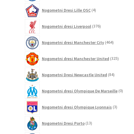
4
Nogometni Dresi Lille OSC
4
izdelki
376
Nogometni dresi Liverpool
376
izdelkov
464
Nogometni dresi Manchester City
464
izdelkov
325
Nogometni dresi Manchester United
325
izdelkov
84
Nogometni Dresi Newcastle United
84
izdelkov
0
Nogometni dresi Olympique De Marseille
0
izdelk
3
Nogometni dresi Olympique Lyonnais
3
izdelki
13
Nogometni Dresi Porto
13
izdelkov