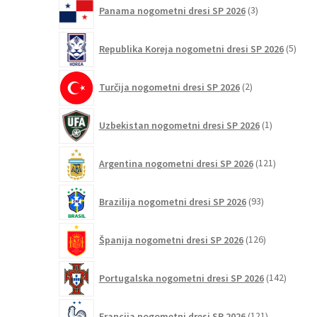
3
Panama nogometni dresi SP 2026
3
izdelki
5
Republika Koreja nogometni dresi SP 2026
5
izdel
2
Turčija nogometni dresi SP 2026
2
izdelka
1
Uzbekistan nogometni dresi SP 2026
1
izdelek
121
Argentina nogometni dresi SP 2026
121
izdelkov
93
Brazilija nogometni dresi SP 2026
93
izdelkov
126
Španija nogometni dresi SP 2026
126
izdelkov
142
Portugalska nogometni dresi SP 2026
142
izdelko
121
Francija nogometni dresi SP 2026
121