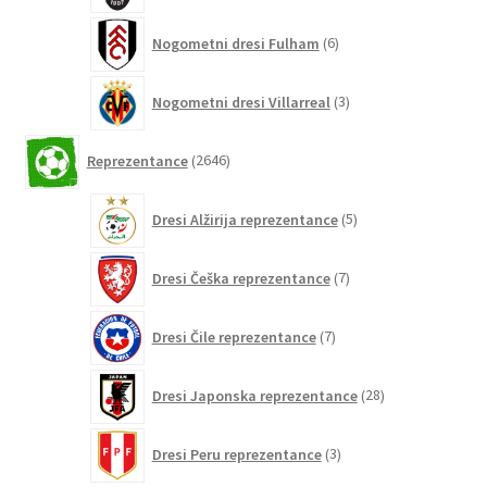
6
Nogometni dresi Fulham
6
izdelkov
3
Nogometni dresi Villarreal
3
izdelki
2646
Reprezentance
2646
izdelkov
5
Dresi Alžirija reprezentance
5
izdelkov
7
Dresi Češka reprezentance
7
izdelkov
7
Dresi Čile reprezentance
7
izdelkov
28
Dresi Japonska reprezentance
28
izdelkov
3
Dresi Peru reprezentance
3
izdelki