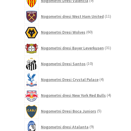
Nogometni Dresi Valencia
9
izdelkov
11
Nogometni dresi West Ham United
11
izdelkov
60
Nogometni Dresi Wolves
60
izdelkov
31
Nogometni dresi Bayer Leverkusen
31
izdelkov
10
Nogometni Dresi Santos
10
izdelkov
4
Nogometni Dresi Crystal Palace
4
izdelki
4
Nogometni dresi New York Red Bulls
4
izdelki
5
Nogometni Dresi Boca Juniors
5
izdelkov
9
Nogometni dresi Atalanta
9
izdelkov