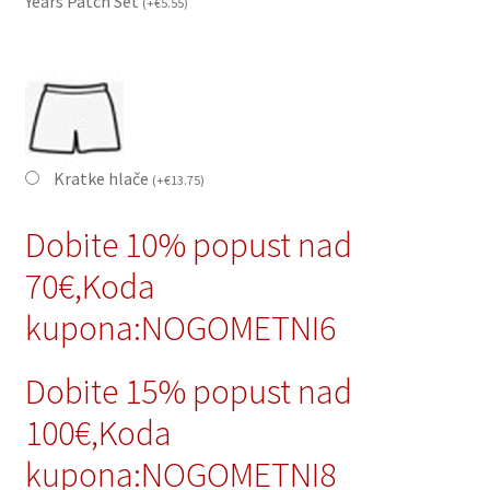
Years Patch Set
(
+
€
5.55
)
Kratke hlače
(
+
€
13.75
)
Dobite 10% popust nad
70€,Koda
kupona:NOGOMETNI6
Dobite 15% popust nad
100€,Koda
kupona:NOGOMETNI8