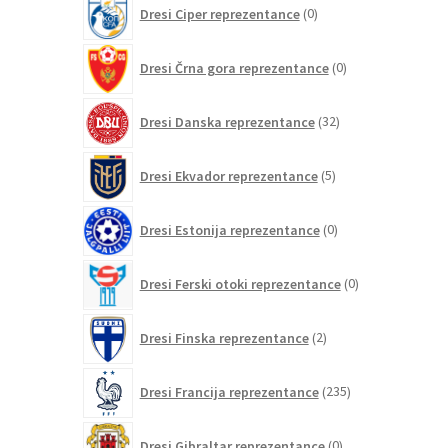
0
Dresi Ciper reprezentance
0
izdelkov
0
Dresi Črna gora reprezentance
0
izdelkov
32
Dresi Danska reprezentance
32
izdelkov
5
Dresi Ekvador reprezentance
5
izdelkov
0
Dresi Estonija reprezentance
0
izdelkov
0
Dresi Ferski otoki reprezentance
0
izdelkov
2
Dresi Finska reprezentance
2
izdelka
235
Dresi Francija reprezentance
235
izdelkov
0
Dresi Gibraltar reprezentance
0