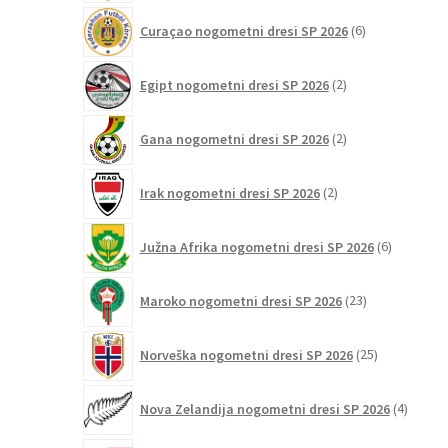
6
Curaçao nogometni dresi SP 2026
6
izdelkov
2
Egipt nogometni dresi SP 2026
2
izdelka
2
Gana nogometni dresi SP 2026
2
izdelka
2
Irak nogometni dresi SP 2026
2
izdelka
6
Južna Afrika nogometni dresi SP 2026
6
izdelkov
23
Maroko nogometni dresi SP 2026
23
izdelkov
25
Norveška nogometni dresi SP 2026
25
izdelkov
4
Nova Zelandija nogometni dresi SP 2026
4
izdelki