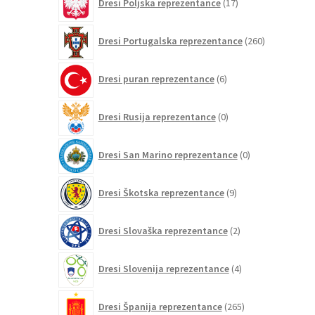
Dresi Poljska reprezentance
17
izdelkov
260
Dresi Portugalska reprezentance
260
izdelkov
6
Dresi puran reprezentance
6
izdelkov
0
Dresi Rusija reprezentance
0
izdelkov
0
Dresi San Marino reprezentance
0
izdelkov
9
Dresi Škotska reprezentance
9
izdelkov
2
Dresi Slovaška reprezentance
2
izdelka
4
Dresi Slovenija reprezentance
4
izdelki
265
Dresi Španija reprezentance
265
izdelkov