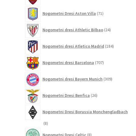
71
Nogometni Dresi Aston Villa
71
izdelkov
24
Nogometni dresi Athletic Bilbao
24
izdelkov
184
Nogometni dresi Atletico Madrid
184
izdelkov
707
Nogometni dresi Barcelona
707
izdelkov
309
Nogometni dresi Bayern Munich
309
izdelkov
26
Nogometni Dresi Benfica
26
izdelkov
Nogometni Dresi Borussia Monchengladbach
8
8
izdelkov
8
Nogometni Dresi Celtic
8