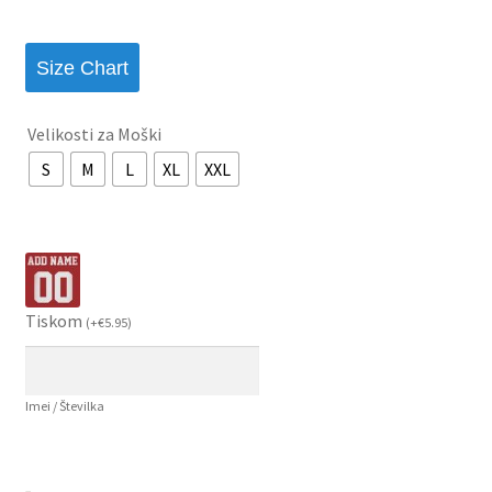
Size Chart
Velikosti za Moški
S
M
L
XL
XXL
Tiskom
(
+
€
5.95
)
Imei / Številka