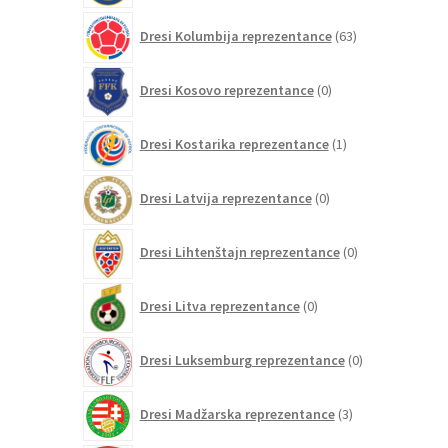
63
Dresi Kolumbija reprezentance
63
izdelkov
0
Dresi Kosovo reprezentance
0
izdelkov
1
Dresi Kostarika reprezentance
1
izdelek
0
Dresi Latvija reprezentance
0
izdelkov
0
Dresi Lihtenštajn reprezentance
0
izdelkov
0
Dresi Litva reprezentance
0
izdelkov
0
Dresi Luksemburg reprezentance
0
izdelkov
3
Dresi Madžarska reprezentance
3
izdelki