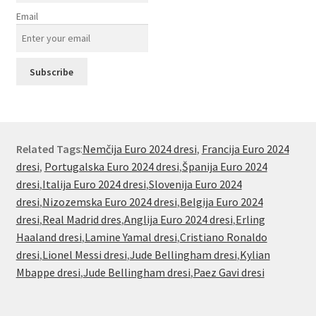
Email
Related Tags
:
Nemčija Euro 2024 dresi
,
Francija Euro 2024
dresi
,
Portugalska Euro 2024 dresi
,
Španija Euro 2024
dresi
,
Italija Euro 2024 dresi
,
Slovenija Euro 2024
dresi
,
Nizozemska Euro 2024 dresi
,
Belgija Euro 2024
dresi
,
Real Madrid dres
,
Anglija Euro 2024 dresi
,
Erling
Haaland dresi
,
Lamine Yamal dresi
,
Cristiano Ronaldo
dresi
,
Lionel Messi dresi
,
Jude Bellingham dresi
,
Kylian
Mbappe dresi
,
Jude Bellingham dresi
,
Paez Gavi dresi