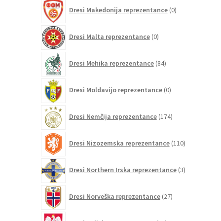
0
Dresi Makedonija reprezentance
0
izdelkov
0
Dresi Malta reprezentance
0
izdelkov
84
Dresi Mehika reprezentance
84
izdelkov
0
Dresi Moldavijo reprezentance
0
izdelkov
174
Dresi Nemčija reprezentance
174
izdelkov
110
Dresi Nizozemska reprezentance
110
izdelkov
3
Dresi Northern Irska reprezentance
3
izdelki
27
Dresi Norveška reprezentance
27
izdelkov
17