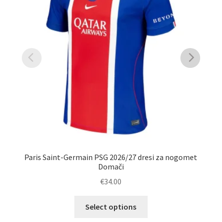
Paris Saint-Germain PSG 2026/27 dresi za nogomet
Domači
€
34.00
Ta
Select options
izdelek