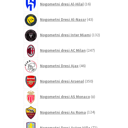
16
Nogometni dresi Al-Hilal
16
izdelkov
43
Nogometni Dresi Al-Nassr
43
izdelkov
132
Nogometni dresi Inter Miami
132
izdelkov
247
Nogometni dresi AC Milan
247
izdelkov
46
Nogometni Dresi Ajax
46
izdelkov
350
Nogometni dresi Arsenal
350
izdelkov
8
Nogometni dresi AS Monaco
8
izdelkov
124
Nogometni dresi As Roma
124
izdelkov
71
Nogometni Dresi Aston Villa
71