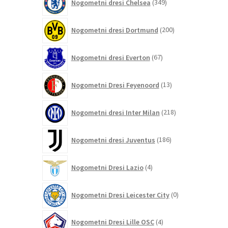
Nogometni dresi Chelsea
349
izdelkov
200
Nogometni dresi Dortmund
200
izdelkov
67
Nogometni dresi Everton
67
izdelkov
13
Nogometni Dresi Feyenoord
13
izdelkov
218
Nogometni dresi Inter Milan
218
izdelkov
186
Nogometni dresi Juventus
186
izdelkov
4
Nogometni Dresi Lazio
4
izdelki
0
Nogometni Dresi Leicester City
0
izdelkov
4
Nogometni Dresi Lille OSC
4
izdelki