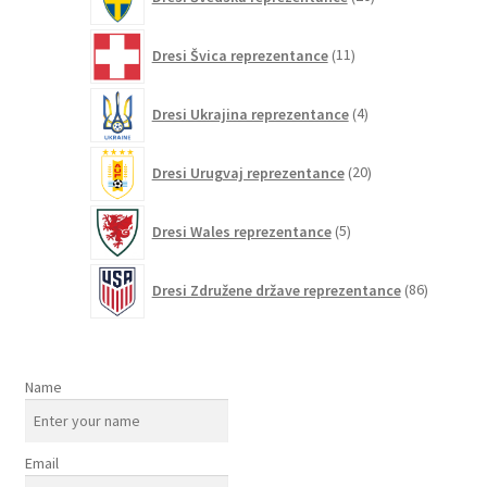
izdelkov
11
Dresi Švica reprezentance
11
izdelkov
4
Dresi Ukrajina reprezentance
4
izdelki
20
Dresi Urugvaj reprezentance
20
izdelkov
5
Dresi Wales reprezentance
5
izdelkov
86
Dresi Združene države reprezentance
86
izdelkov
Name
Email