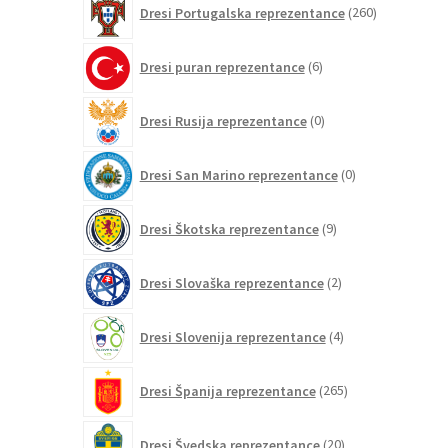
Dresi Portugalska reprezentance
260
izdelkov
6
Dresi puran reprezentance
6
izdelkov
0
Dresi Rusija reprezentance
0
izdelkov
0
Dresi San Marino reprezentance
0
izdelkov
9
Dresi Škotska reprezentance
9
izdelkov
2
Dresi Slovaška reprezentance
2
izdelka
4
Dresi Slovenija reprezentance
4
izdelki
265
Dresi Španija reprezentance
265
izdelkov
20
Dresi Švedska reprezentance
20