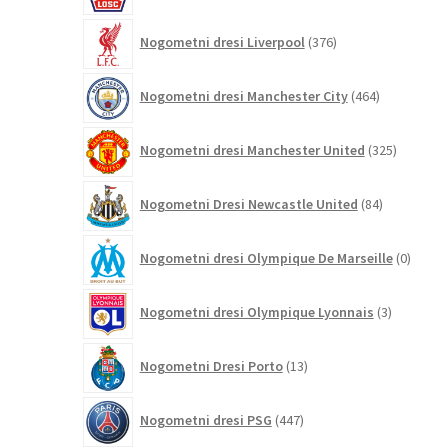
376
Nogometni dresi Liverpool
376
izdelkov
464
Nogometni dresi Manchester City
464
izdelkov
325
Nogometni dresi Manchester United
325
izdelkov
84
Nogometni Dresi Newcastle United
84
izdelkov
0
Nogometni dresi Olympique De Marseille
0
izdelk
3
Nogometni dresi Olympique Lyonnais
3
izdelki
13
Nogometni Dresi Porto
13
izdelkov
447
Nogometni dresi PSG
447
izdelkov