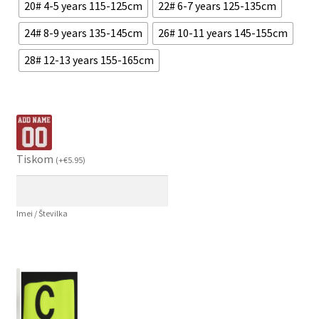
20# 4-5 years 115-125cm
22# 6-7 years 125-135cm
24# 8-9 years 135-145cm
26# 10-11 years 145-155cm
28# 12-13 years 155-165cm
Tiskom
(
+
€
5.95
)
Imei / Številka