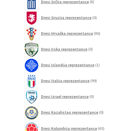
Dresi Grčija reprezentance
8
izdelkov
0
Dresi Gruzija reprezentance
0
izdelkov
86
Dresi Hrvaška reprezentance
86
izdelkov
0
Dresi Irska reprezentance
0
izdelkov
1
Dresi Islandija reprezentance
1
izdelek
99
Dresi Italija reprezentance
99
izdelkov
0
Dresi Izrael reprezentance
0
izdelkov
0
Dresi Kazahstan reprezentance
0
izdelkov
63
Dresi Kolumbija reprezentance
63
izdelkov