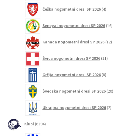
4
Češka nogometni dresi SP 2026
4
izdelki
16
Senegal nogometni dresi SP 2026
16
izdelkov
12
Kanada nogometni dresi SP 2026
12
izdelkov
11
Švica nogometni dresi SP 2026
11
izdelkov
8
Grčija nogometni dresi SP 2026
8
izdelkov
20
Švedska nogometni dresi SP 2026
20
izdelkov
2
Ukrajina nogometni dresi SP 2026
2
izdelka
6394
Klubi
6394
izdelkov