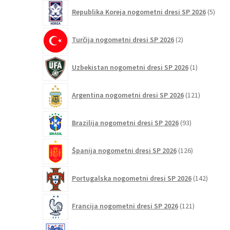
5
Republika Koreja nogometni dresi SP 2026
5
izdel
2
Turčija nogometni dresi SP 2026
2
izdelka
1
Uzbekistan nogometni dresi SP 2026
1
izdelek
121
Argentina nogometni dresi SP 2026
121
izdelkov
93
Brazilija nogometni dresi SP 2026
93
izdelkov
126
Španija nogometni dresi SP 2026
126
izdelkov
142
Portugalska nogometni dresi SP 2026
142
izdelko
121
Francija nogometni dresi SP 2026
121
izdelkov
59