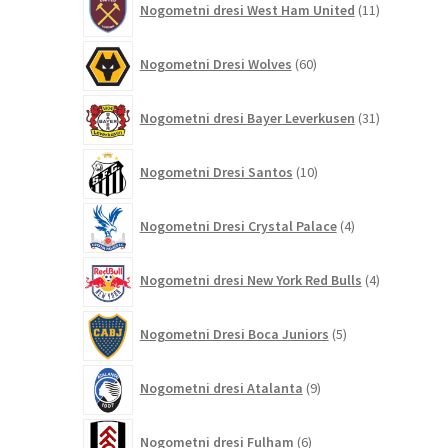
Nogometni dresi West Ham United
11
izdelkov
60
Nogometni Dresi Wolves
60
izdelkov
31
Nogometni dresi Bayer Leverkusen
31
izdelkov
10
Nogometni Dresi Santos
10
izdelkov
4
Nogometni Dresi Crystal Palace
4
izdelki
4
Nogometni dresi New York Red Bulls
4
izdelki
5
Nogometni Dresi Boca Juniors
5
izdelkov
9
Nogometni dresi Atalanta
9
izdelkov
6
Nogometni dresi Fulham
6