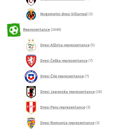
izdelkov
3
Nogometni dresi Villarreal
3
izdelki
2646
Reprezentance
2646
izdelkov
5
Dresi Alžirija reprezentance
5
izdelkov
7
Dresi Češka reprezentance
7
izdelkov
7
Dresi Čile reprezentance
7
izdelkov
28
Dresi Japonska reprezentance
28
izdelkov
3
Dresi Peru reprezentance
3
izdelki
3
Dresi Romunija reprezentance
3
izdelki