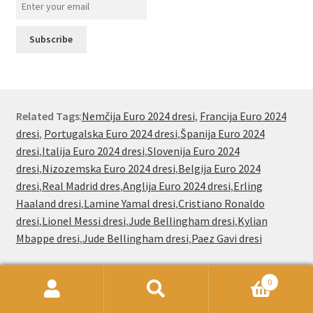
Related Tags
:
Nemčija Euro 2024 dresi
,
Francija Euro 2024
dresi
,
Portugalska Euro 2024 dresi
,
Španija Euro 2024
dresi
,
Italija Euro 2024 dresi
,
Slovenija Euro 2024
dresi
,
Nizozemska Euro 2024 dresi
,
Belgija Euro 2024
dresi
,
Real Madrid dres
,
Anglija Euro 2024 dresi
,
Erling
Haaland dresi
,
Lamine Yamal dresi
,
Cristiano Ronaldo
dresi
,
Lionel Messi dresi
,
Jude Bellingham dresi
,
Kylian
Mbappe dresi
,
Jude Bellingham dresi
,
Paez Gavi dresi
0
Išči:
Iskanje
Nogometnionline.com že od leta 2000