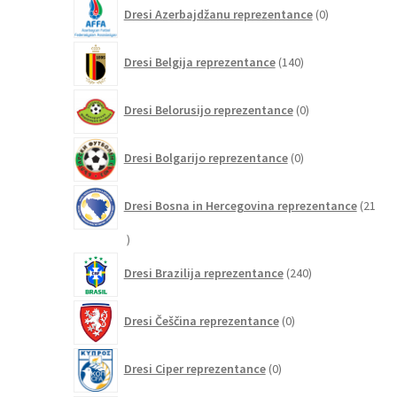
0
Dresi Azerbajdžanu reprezentance
0
izdelkov
140
Dresi Belgija reprezentance
140
izdelkov
0
Dresi Belorusijo reprezentance
0
izdelkov
0
Dresi Bolgarijo reprezentance
0
izdelkov
Dresi Bosna in Hercegovina reprezentance
21
21
izdelkov
240
Dresi Brazilija reprezentance
240
izdelkov
0
Dresi Češčina reprezentance
0
izdelkov
0
Dresi Ciper reprezentance
0
izdelkov