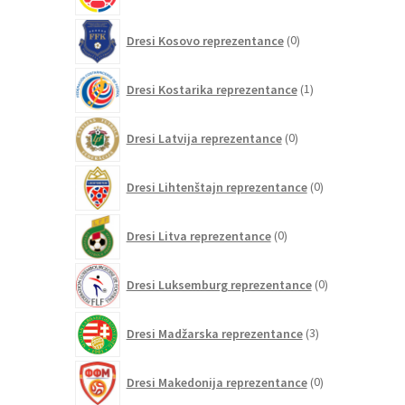
0
Dresi Kosovo reprezentance
0
izdelkov
1
Dresi Kostarika reprezentance
1
izdelek
0
Dresi Latvija reprezentance
0
izdelkov
0
Dresi Lihtenštajn reprezentance
0
izdelkov
0
Dresi Litva reprezentance
0
izdelkov
0
Dresi Luksemburg reprezentance
0
izdelkov
3
Dresi Madžarska reprezentance
3
izdelki
0
Dresi Makedonija reprezentance
0
izdelkov