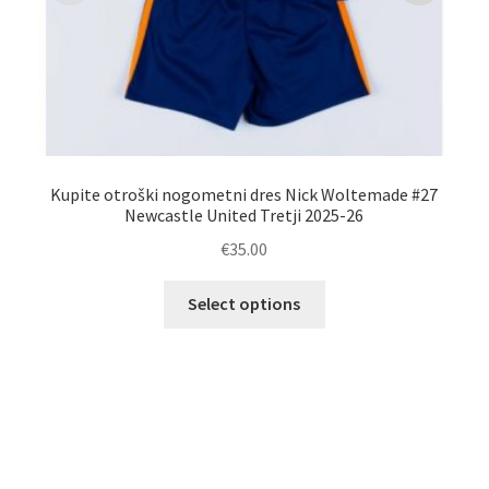
Kupite otroški nogometni dres Nick Woltemade #27
K
Newcastle United Tretji 2025-26
€
35.00
Ta
Select options
izdelek
ima
več
različic.
Možnosti
lahko
izberete