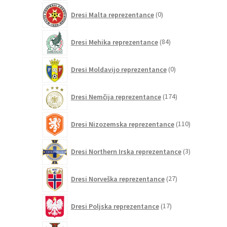
0
Dresi Malta reprezentance
0
izdelkov
84
Dresi Mehika reprezentance
84
izdelkov
0
Dresi Moldavijo reprezentance
0
izdelkov
174
Dresi Nemčija reprezentance
174
izdelkov
110
Dresi Nizozemska reprezentance
110
izdelkov
3
Dresi Northern Irska reprezentance
3
izdelki
27
Dresi Norveška reprezentance
27
izdelkov
17
Dresi Poljska reprezentance
17
izdelkov
260