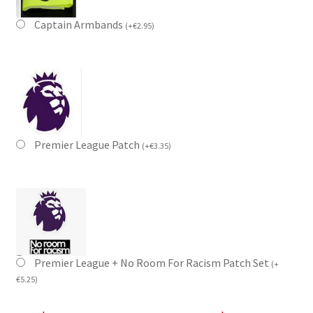
Captain Armbands
(
+
€
2.95
)
Premier League Patch
(
+
€
3.35
)
Premier League + No Room For Racism Patch Set
(
+
€
5.25
)