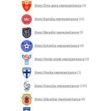
0
Dresi Črna gora reprezentance
0
izdelkov
32
Dresi Danska reprezentance
32
izdelkov
5
Dresi Ekvador reprezentance
5
izdelkov
0
Dresi Estonija reprezentance
0
izdelkov
0
Dresi Ferski otoki reprezentance
0
izdelkov
2
Dresi Finska reprezentance
2
izdelka
235
Dresi Francija reprezentance
235
izdelkov
0
Dresi Gibraltar reprezentance
0
izdelkov
8