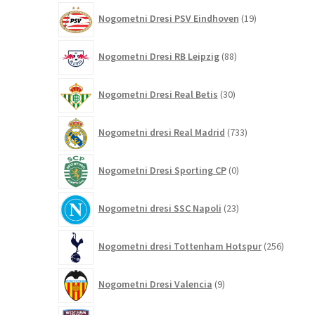
19
Nogometni Dresi PSV Eindhoven
19
izdelkov
88
Nogometni Dresi RB Leipzig
88
izdelkov
30
Nogometni Dresi Real Betis
30
izdelkov
733
Nogometni dresi Real Madrid
733
izdelkov
0
Nogometni Dresi Sporting CP
0
izdelkov
23
Nogometni dresi SSC Napoli
23
izdelkov
256
Nogometni dresi Tottenham Hotspur
256
izdelko
9
Nogometni Dresi Valencia
9
izdelkov
11