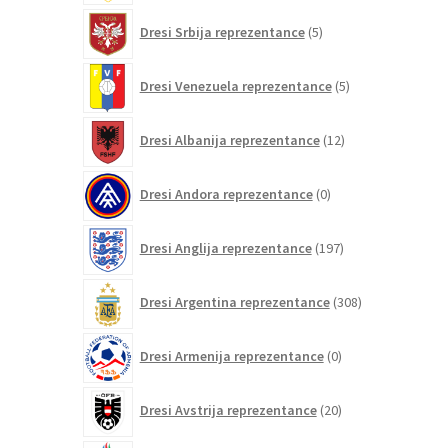
5
Dresi Srbija reprezentance
5
izdelkov
5
Dresi Venezuela reprezentance
5
izdelkov
12
Dresi Albanija reprezentance
12
izdelkov
0
Dresi Andora reprezentance
0
izdelkov
197
Dresi Anglija reprezentance
197
izdelkov
308
Dresi Argentina reprezentance
308
izdelkov
0
Dresi Armenija reprezentance
0
izdelkov
20
Dresi Avstrija reprezentance
20
izdelkov