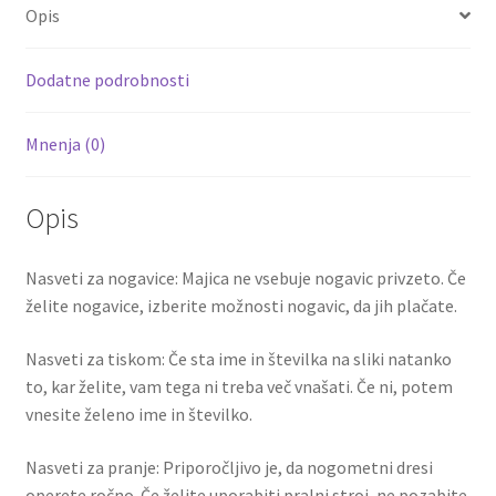
o
er
l
es
di
e
Opis
o
t
t
k
Dodatne podrobnosti
Mnenja (0)
Opis
Nasveti za nogavice: Majica ne vsebuje nogavic privzeto. Če
želite nogavice, izberite možnosti nogavic, da jih plačate.
Nasveti za tiskom: Če sta ime in številka na sliki natanko
to, kar želite, vam tega ni treba več vnašati. Če ni, potem
vnesite želeno ime in številko.
Nasveti za pranje: Priporočljivo je, da nogometni dresi
operete ročno. Če želite uporabiti pralni stroj, ne pozabite