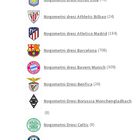
izdelkov
24
Nogometni dresi Athletic Bilbao
24
izdelkov
184
Nogometni dresi Atletico Madrid
184
izdelkov
708
Nogometni dresi Barcelona
708
izdelkov
309
Nogometni dresi Bayern Munich
309
izdelkov
26
Nogometni Dresi Benfica
26
izdelkov
Nogometni Dresi Borussia Monchengladbach
8
8
izdelkov
8
Nogometni Dresi Celtic
8
izdelkov
349