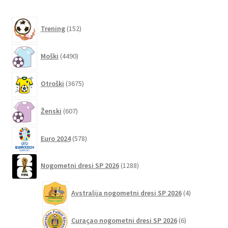
na
152
strani
Trening
152
izdelkov
izdelka
4490
Moški
4490
izdelkov
3675
Otroški
3675
izdelkov
607
Ženski
607
izdelkov
578
Euro 2024
578
izdelkov
1288
Nogometni dresi SP 2026
1288
izdelkov
4
Avstralija nogometni dresi SP 2026
4
izdelki
6
Curaçao nogometni dresi SP 2026
6
izdelkov