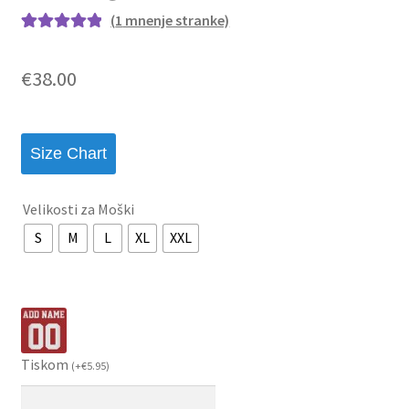
(
1
mnenje stranke)
Ocenjeno z
1
5.00
od 5 na
€
38.00
podlagi ocene
stranke
Size Chart
Velikosti za Moški
S
M
L
XL
XXL
Tiskom
(
+
€
5.95
)