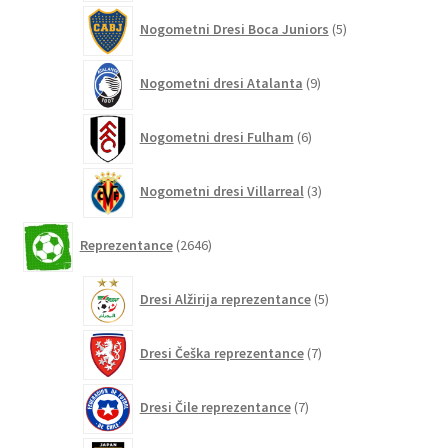
5
Nogometni Dresi Boca Juniors
5
izdelkov
9
Nogometni dresi Atalanta
9
izdelkov
6
Nogometni dresi Fulham
6
izdelkov
3
Nogometni dresi Villarreal
3
izdelki
2646
Reprezentance
2646
izdelkov
5
Dresi Alžirija reprezentance
5
izdelkov
7
Dresi Češka reprezentance
7
izdelkov
7
Dresi Čile reprezentance
7
izdelkov
28