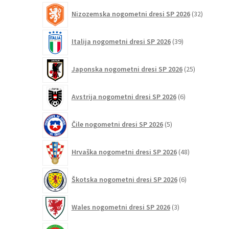
32
Nizozemska nogometni dresi SP 2026
32
izdelkov
39
Italija nogometni dresi SP 2026
39
izdelkov
25
Japonska nogometni dresi SP 2026
25
izdelkov
6
Avstrija nogometni dresi SP 2026
6
izdelkov
5
Čile nogometni dresi SP 2026
5
izdelkov
48
Hrvaška nogometni dresi SP 2026
48
izdelkov
6
Škotska nogometni dresi SP 2026
6
izdelkov
3
Wales nogometni dresi SP 2026
3
izdelki
1