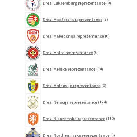
Dresi Luksemburg reprezentance
0
izdelkov
3
Dresi Madžarska reprezentance
3
izdelki
0
Dresi Makedonija reprezentance
0
izdelkov
0
Dresi Malta reprezentance
0
izdelkov
84
Dresi Mehika reprezentance
84
izdelkov
0
Dresi Moldavijo reprezentance
0
izdelkov
174
Dresi Nemčija reprezentance
174
izdelkov
110
Dresi Nizozemska reprezentance
110
izdelkov
3
Dresi Northern Irska reprezentance
3