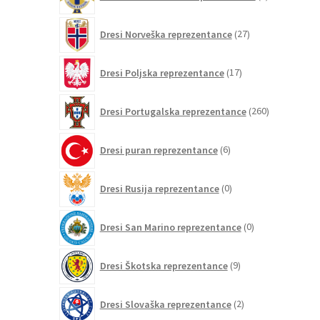
izdelki
27
Dresi Norveška reprezentance
27
izdelkov
17
Dresi Poljska reprezentance
17
izdelkov
260
Dresi Portugalska reprezentance
260
izdelkov
6
Dresi puran reprezentance
6
izdelkov
0
Dresi Rusija reprezentance
0
izdelkov
0
Dresi San Marino reprezentance
0
izdelkov
9
Dresi Škotska reprezentance
9
izdelkov
2
Dresi Slovaška reprezentance
2
izdelka