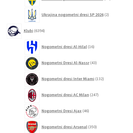
izdelkov
2
Ukrajina nogometni dresi SP 2026
2
izdelka
6394
Klubi
6394
izdelkov
16
Nogometni dresi Al-Hilal
16
izdelkov
43
Nogometni Dresi Al-Nassr
43
izdelkov
132
Nogometni dresi Inter Miami
132
izdelkov
247
Nogometni dresi AC Milan
247
izdelkov
46
Nogometni Dresi Ajax
46
izdelkov
350
Nogometni dresi Arsenal
350
izdelkov