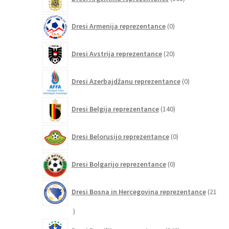
izdelkov
0
Dresi Armenija reprezentance
0
izdelkov
20
Dresi Avstrija reprezentance
20
izdelkov
0
Dresi Azerbajdžanu reprezentance
0
izdelkov
140
Dresi Belgija reprezentance
140
izdelkov
0
Dresi Belorusijo reprezentance
0
izdelkov
0
Dresi Bolgarijo reprezentance
0
izdelkov
Dresi Bosna in Hercegovina reprezentance
21
21
izdelkov
240