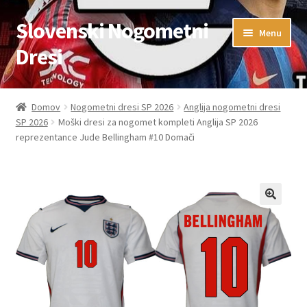
Slovenski Nogometni
Skip
Skip
Menu
to
to
Dresi
navigation
content
Domov
Domov
Nogometni dresi SP 2026
Anglija nogometni dresi
SP 2026
Moški dresi za nogomet kompleti Anglija SP 2026
Blog
reprezentance Jude Bellingham #10 Domači
FAQs
Kontaktiraj nas
Košarica
Moj račun
Trgovina