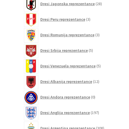
Dresi Japonska reprezentance
28
izdelkov
3
Dresi Peru reprezentance
3
izdelki
3
Dresi Romunija reprezentance
3
izdelki
5
Dresi Srbija reprezentance
5
izdelkov
5
Dresi Venezuela reprezentance
5
izdelkov
12
Dresi Albanija reprezentance
12
izdelkov
0
Dresi Andora reprezentance
0
izdelkov
197
Dresi Anglija reprezentance
197
izdelkov
308
Dresi Argentina reprezentance
308