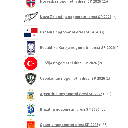
Norveška nogometni dresi SP 2026
25
izdelkov
4
Nova Zelandija nogometni dresi SP 2026
4
izdelki
3
Panama nogometni dresi SP 2026
3
izdelki
5
Republika Koreja nogometni dresi SP 2026
5
izdel
2
Turčija nogometni dresi SP 2026
2
izdelka
1
Uzbekistan nogometni dresi SP 2026
1
izdelek
121
Argentina nogometni dresi SP 2026
121
izdelkov
93
Brazilija nogometni dresi SP 2026
93
izdelkov
126
Španija nogometni dresi SP 2026
126
izdelkov