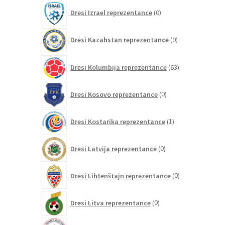
0
Dresi Izrael reprezentance
0
izdelkov
0
Dresi Kazahstan reprezentance
0
izdelkov
63
Dresi Kolumbija reprezentance
63
izdelkov
0
Dresi Kosovo reprezentance
0
izdelkov
1
Dresi Kostarika reprezentance
1
izdelek
0
Dresi Latvija reprezentance
0
izdelkov
0
Dresi Lihtenštajn reprezentance
0
izdelkov
0
Dresi Litva reprezentance
0
izdelkov
0