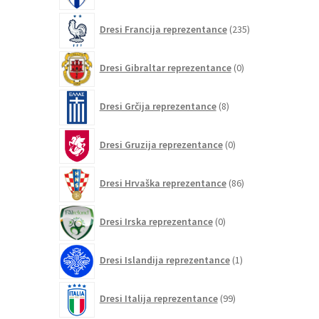
235
Dresi Francija reprezentance
235
izdelkov
0
Dresi Gibraltar reprezentance
0
izdelkov
8
Dresi Grčija reprezentance
8
izdelkov
0
Dresi Gruzija reprezentance
0
izdelkov
86
Dresi Hrvaška reprezentance
86
izdelkov
0
Dresi Irska reprezentance
0
izdelkov
1
Dresi Islandija reprezentance
1
izdelek
99
Dresi Italija reprezentance
99
izdelkov