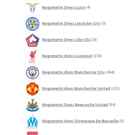
4
Nogometni Dresi Lazio
4
izdelki
0
Nogometni Dresi Leicester City
0
izdelkov
4
Nogometni Dresi Lille OSC
4
izdelki
376
Nogometni dresi Liverpool
376
izdelkov
464
Nogometni dresi Manchester City
464
izdelkov
325
Nogometni dresi Manchester United
325
izdelkov
84
Nogometni Dresi Newcastle United
84
izdelkov
0
Nogometni dresi Olympique De Marseille
0
izdelk
3