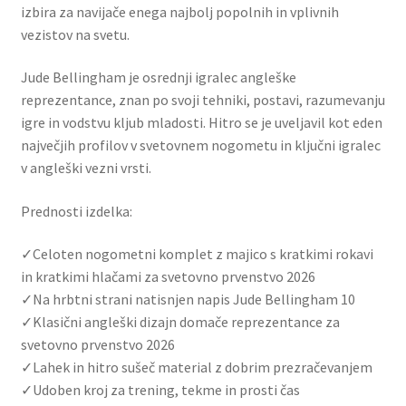
izbira za navijače enega najbolj popolnih in vplivnih
vezistov na svetu.
Jude Bellingham je osrednji igralec angleške
reprezentance, znan po svoji tehniki, postavi, razumevanju
igre in vodstvu kljub mladosti. Hitro se je uveljavil kot eden
največjih profilov v svetovnem nogometu in ključni igralec
v angleški vezni vrsti.
Prednosti izdelka:
✓Celoten nogometni komplet z majico s kratkimi rokavi
in ​​kratkimi hlačami za svetovno prvenstvo 2026
✓Na hrbtni strani natisnjen napis Jude Bellingham 10
✓Klasični angleški dizajn domače reprezentance za
svetovno prvenstvo 2026
✓Lahek in hitro sušeč material z dobrim prezračevanjem
✓Udoben kroj za trening, tekme in prosti čas