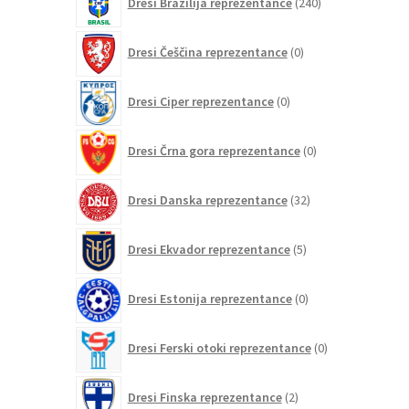
Dresi Brazilija reprezentance
240
izdelkov
0
Dresi Češčina reprezentance
0
izdelkov
0
Dresi Ciper reprezentance
0
izdelkov
0
Dresi Črna gora reprezentance
0
izdelkov
32
Dresi Danska reprezentance
32
izdelkov
5
Dresi Ekvador reprezentance
5
izdelkov
0
Dresi Estonija reprezentance
0
izdelkov
0
Dresi Ferski otoki reprezentance
0
izdelkov
2
Dresi Finska reprezentance
2
izdelka