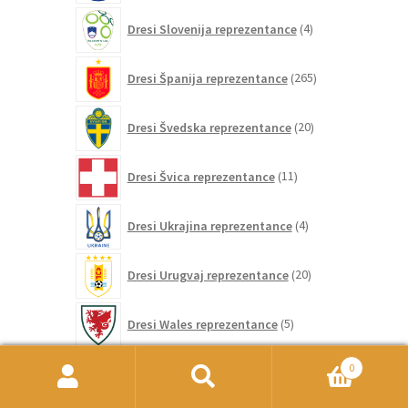
4
Dresi Slovenija reprezentance
4
izdelki
265
Dresi Španija reprezentance
265
izdelkov
20
Dresi Švedska reprezentance
20
izdelkov
11
Dresi Švica reprezentance
11
izdelkov
4
Dresi Ukrajina reprezentance
4
izdelki
20
Dresi Urugvaj reprezentance
20
izdelkov
5
Dresi Wales reprezentance
5
izdelkov
86
0
Dresi Združene države reprezentance
86
izdelkov
Išči:
Iskanje