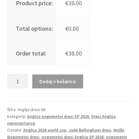
Product price:
€38.00
Total options:
€0.00
Order total:
€38.00
Moški
Dodaj v košarico
dresi
za
nogomet
kompleti
Šifra:
Anglija dresi-60
Kategoriji:
Anglija nogometni dresi SP 2026
,
Dresi Anglija
Anglija
reprezentance
SP
Oznake:
Anglija 2026 world cup
,
Jude Bellingham dresi
,
Moški
2026
Nogometni dresi
,
nogometni dresi Anglija SP 2026
,
nogometni