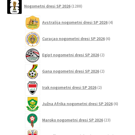
1288
Nogometni dresi SP 2026
1288
izdelkov
4
Avstralija nogometni dresi SP 2026
4
izdelki
6
Curaçao nogometni dresi SP 2026
6
izdelkov
2
Egipt nogometni dresi SP 2026
2
izdelka
2
Gana nogometni dresi SP 2026
2
izdelka
2
Irak nogometni dresi SP 2026
2
izdelka
6
Južna Afrika nogometni dresi SP 2026
6
izdelkov
23
Maroko nogometni dresi SP 2026
23
izdelkov
25