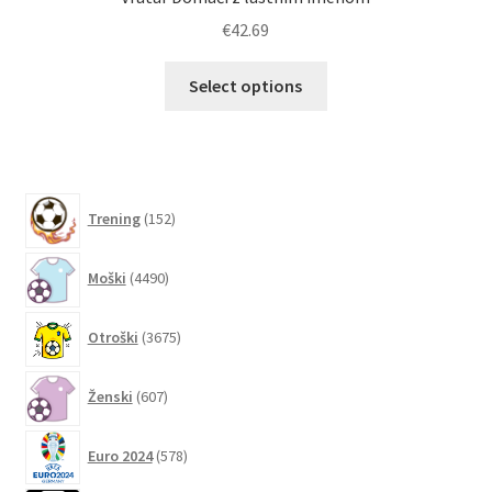
€
42.69
Ta
Select options
izdelek
ima
več
različic.
152
Možnosti
Trening
152
izdelkov
lahko
4490
izberete
Moški
4490
izdelkov
na
strani
3675
Otroški
3675
izdelkov
izdelka
607
Ženski
607
izdelkov
578
Euro 2024
578
izdelkov