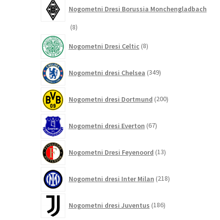
Nogometni Dresi Borussia Monchengladbach
8
8
izdelkov
8
Nogometni Dresi Celtic
8
izdelkov
349
Nogometni dresi Chelsea
349
izdelkov
200
Nogometni dresi Dortmund
200
izdelkov
67
Nogometni dresi Everton
67
izdelkov
13
Nogometni Dresi Feyenoord
13
izdelkov
218
Nogometni dresi Inter Milan
218
izdelkov
186
Nogometni dresi Juventus
186
izdelkov