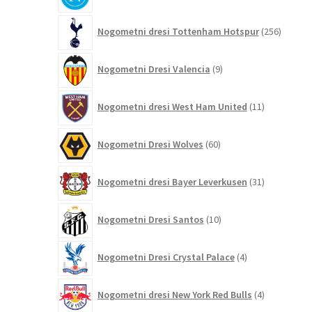
256
Nogometni dresi Tottenham Hotspur
256
izdelko
9
Nogometni Dresi Valencia
9
izdelkov
11
Nogometni dresi West Ham United
11
izdelkov
60
Nogometni Dresi Wolves
60
izdelkov
31
Nogometni dresi Bayer Leverkusen
31
izdelkov
10
Nogometni Dresi Santos
10
izdelkov
4
Nogometni Dresi Crystal Palace
4
izdelki
4
Nogometni dresi New York Red Bulls
4
izdelki