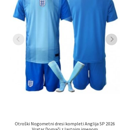
Moš
Otroški Nogometni dresi kompleti Anglija SP 2026
Vratar Domači z lastnim imenom