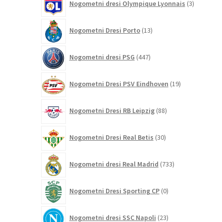
Nogometni dresi Olympique Lyonnais
3
izdelki
13
Nogometni Dresi Porto
13
izdelkov
447
Nogometni dresi PSG
447
izdelkov
19
Nogometni Dresi PSV Eindhoven
19
izdelkov
88
Nogometni Dresi RB Leipzig
88
izdelkov
30
Nogometni Dresi Real Betis
30
izdelkov
733
Nogometni dresi Real Madrid
733
izdelkov
0
Nogometni Dresi Sporting CP
0
izdelkov
23
Nogometni dresi SSC Napoli
23
izdelkov