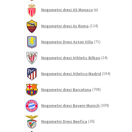
8
Nogometni dresi AS Monaco
8
izdelkov
124
Nogometni dresi As Roma
124
izdelkov
71
Nogometni Dresi Aston Villa
71
izdelkov
24
Nogometni dresi Athletic Bilbao
24
izdelkov
184
Nogometni dresi Atletico Madrid
184
izdelkov
708
Nogometni dresi Barcelona
708
izdelkov
309
Nogometni dresi Bayern Munich
309
izdelkov
26
Nogometni Dresi Benfica
26
izdelkov