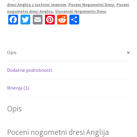
reprezentance
dresi Anglija z lastnim imenom
,
Poceni Nogometni Dresi
,
Poceni
Jude
nogometni dresi Anglija
,
Slovenski Nogometni Dresi
Bellingham
Fa
T
E
Pi
R
S
#10
ce
wi
m
nt
e
h
Domači
b
tt
ai
er
d
ar
količina
o
er
l
es
di
e
Opis
o
t
t
k
Dodatne podrobnosti
Mnenja (1)
Opis
Poceni nogometni dresi Anglija