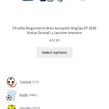
Otroški Nogometni dresi kompleti Anglija SP 2026
Vratar Domači z lastnim imenom
€
42.69
Ta
Select options
izdelek
ima
več
različic.
152
Možnosti
Trening
152
izdelkov
lahko
4481
izberete
Moški
4481
izdelkov
na
strani
3670
Otroški
3670