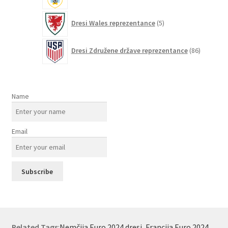
5
Dresi Wales reprezentance
5
izdelkov
86
Dresi Združene države reprezentance
86
izdelkov
Name
Email
Related Tags
:
Nemčija Euro 2024 dresi
,
Francija Euro 2024