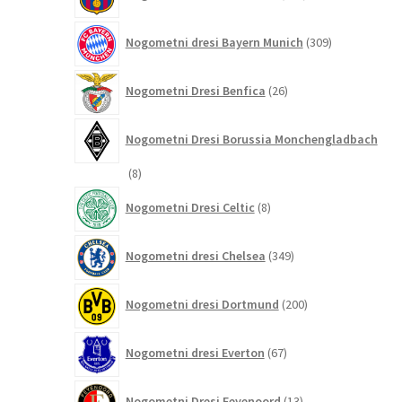
izdelkov
309
Nogometni dresi Bayern Munich
309
izdelkov
26
Nogometni Dresi Benfica
26
izdelkov
Nogometni Dresi Borussia Monchengladbach
8
8
izdelkov
8
Nogometni Dresi Celtic
8
izdelkov
349
Nogometni dresi Chelsea
349
izdelkov
200
Nogometni dresi Dortmund
200
izdelkov
67
Nogometni dresi Everton
67
izdelkov
13
Nogometni Dresi Feyenoord
13