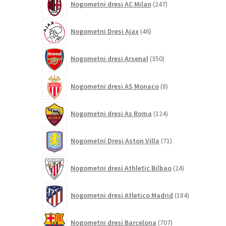
Nogometni dresi AC Milan
247
izdelkov
46
Nogometni Dresi Ajax
46
izdelkov
350
Nogometni dresi Arsenal
350
izdelkov
8
Nogometni dresi AS Monaco
8
izdelkov
124
Nogometni dresi As Roma
124
izdelkov
71
Nogometni Dresi Aston Villa
71
izdelkov
24
Nogometni dresi Athletic Bilbao
24
izdelkov
184
Nogometni dresi Atletico Madrid
184
izdelkov
707
Nogometni dresi Barcelona
707