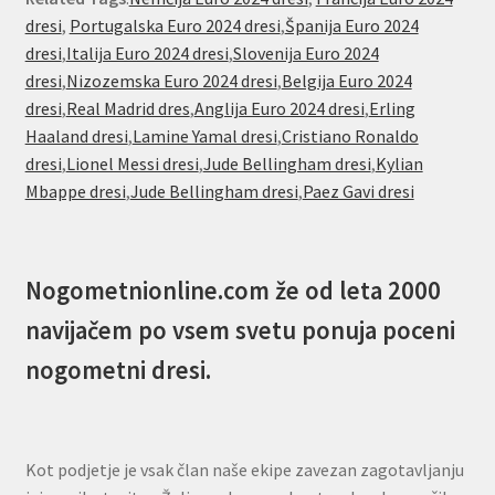
dresi
,
Portugalska Euro 2024 dresi
,
Španija Euro 2024
dresi
,
Italija Euro 2024 dresi
,
Slovenija Euro 2024
dresi
,
Nizozemska Euro 2024 dresi
,
Belgija Euro 2024
dresi
,
Real Madrid dres
,
Anglija Euro 2024 dresi
,
Erling
Haaland dresi
,
Lamine Yamal dresi
,
Cristiano Ronaldo
dresi
,
Lionel Messi dresi
,
Jude Bellingham dresi
,
Kylian
Mbappe dresi
,
Jude Bellingham dresi
,
Paez Gavi dresi
Nogometnionline.com že od leta 2000
navijačem po vsem svetu ponuja poceni
nogometni dresi.
Kot podjetje je vsak član naše ekipe zavezan zagotavljanju