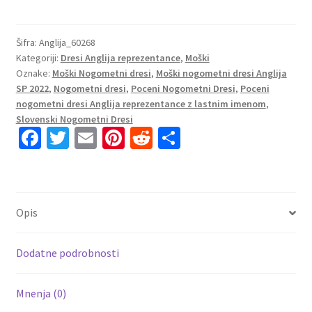
dresi
Anglija
Vratar
Šifra:
Anglija_60268
Kategoriji:
Dresi Anglija reprezentance
,
Moški
Domači
Oznake:
Moški Nogometni dresi
,
Moški nogometni dresi Anglija
2023
SP 2022
,
Nogometni dresi
,
Poceni Nogometni Dresi
,
Poceni
Kratek
nogometni dresi Anglija reprezentance z lastnim imenom
,
Rokav
Slovenski Nogometni Dresi
+
Fa
T
E
Pi
R
S
Kratke
ce
wi
m
nt
e
h
hlače
b
tt
ai
er
d
ar
količina
o
er
l
es
di
e
Opis
o
t
t
k
Dodatne podrobnosti
Mnenja (0)