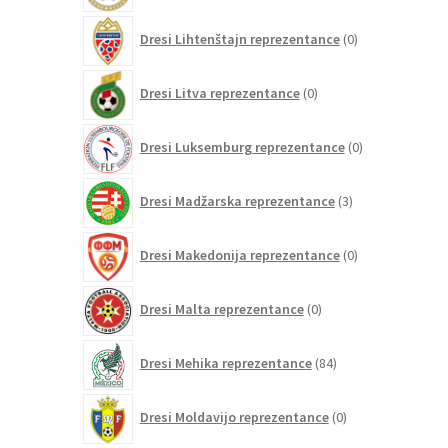
0
Dresi Lihtenštajn reprezentance
0
izdelkov
0
Dresi Litva reprezentance
0
izdelkov
0
Dresi Luksemburg reprezentance
0
izdelkov
3
Dresi Madžarska reprezentance
3
izdelki
0
Dresi Makedonija reprezentance
0
izdelkov
0
Dresi Malta reprezentance
0
izdelkov
84
Dresi Mehika reprezentance
84
izdelkov
0
Dresi Moldavijo reprezentance
0
izdelkov