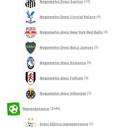
Nogometni Dresi Santos
10
izdelkov
4
Nogometni Dresi Crystal Palace
4
izdelki
4
Nogometni dresi New York Red Bulls
4
izdelki
5
Nogometni Dresi Boca Juniors
5
izdelkov
9
Nogometni dresi Atalanta
9
izdelkov
6
Nogometni dresi Fulham
6
izdelkov
3
Nogometni dresi Villarreal
3
izdelki
2646
Reprezentance
2646
izdelkov
5
Dresi Alžirija reprezentance
5
izdelkov