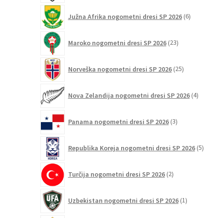
6
Južna Afrika nogometni dresi SP 2026
6
izdelkov
23
Maroko nogometni dresi SP 2026
23
izdelkov
25
Norveška nogometni dresi SP 2026
25
izdelkov
4
Nova Zelandija nogometni dresi SP 2026
4
izdelki
3
Panama nogometni dresi SP 2026
3
izdelki
5
Republika Koreja nogometni dresi SP 2026
5
izdel
2
Turčija nogometni dresi SP 2026
2
izdelka
1
Uzbekistan nogometni dresi SP 2026
1
izdelek