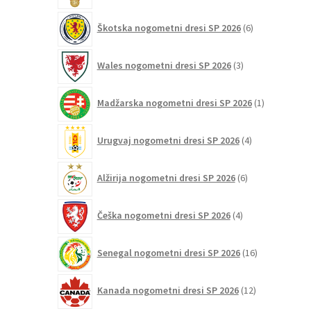
6
Škotska nogometni dresi SP 2026
6
izdelkov
3
Wales nogometni dresi SP 2026
3
izdelki
1
Madžarska nogometni dresi SP 2026
1
izdelek
4
Urugvaj nogometni dresi SP 2026
4
izdelki
6
Alžirija nogometni dresi SP 2026
6
izdelkov
4
Češka nogometni dresi SP 2026
4
izdelki
16
Senegal nogometni dresi SP 2026
16
izdelkov
12
Kanada nogometni dresi SP 2026
12
izdelkov