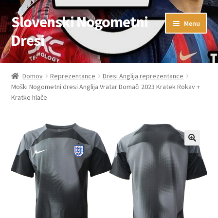
Slovenski Nogometni
Skip
Skip
Menu
to
to
Dresi
navigation
content
Domov
Domov
Reprezentance
Dresi Anglija reprezentance
Moški Nogometni dresi Anglija Vratar Domači 2023 Kratek Rokav +
Blog
Kratke hlače
FAQs
Kontaktiraj nas
Košarica
Moj račun
Trgovina