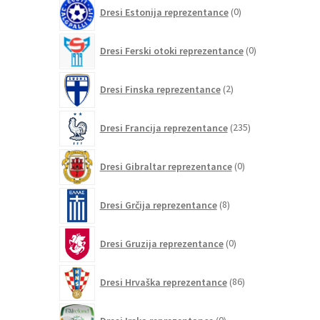
0
Dresi Estonija reprezentance
0
izdelkov
0
Dresi Ferski otoki reprezentance
0
izdelkov
2
Dresi Finska reprezentance
2
izdelka
235
Dresi Francija reprezentance
235
izdelkov
0
Dresi Gibraltar reprezentance
0
izdelkov
8
Dresi Grčija reprezentance
8
izdelkov
0
Dresi Gruzija reprezentance
0
izdelkov
86
Dresi Hrvaška reprezentance
86
izdelkov
0