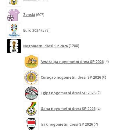
izdelkov
izdelka
607
Ženski
607
izdelkov
578
Euro 2024
578
izdelkov
1288
Nogometni dresi SP 2026
1288
izdelkov
4
Avstralija nogometni dresi SP 2026
4
izdelki
6
Curaçao nogometni dresi SP 2026
6
izdelkov
2
Egipt nogometni dresi SP 2026
2
izdelka
2
Gana nogometni dresi SP 2026
2
izdelka
2
Irak nogometni dresi SP 2026
2
izdelka