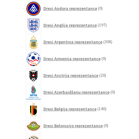
0
Dresi Andora reprezentance
0
izdelkov
197
Dresi Anglija reprezentance
197
izdelkov
308
Dresi Argentina reprezentance
308
izdelkov
0
Dresi Armenija reprezentance
0
izdelkov
20
Dresi Avstrija reprezentance
20
izdelkov
0
Dresi Azerbajdžanu reprezentance
0
izdelkov
140
Dresi Belgija reprezentance
140
izdelkov
0
Dresi Belorusijo reprezentance
0
izdelkov
0