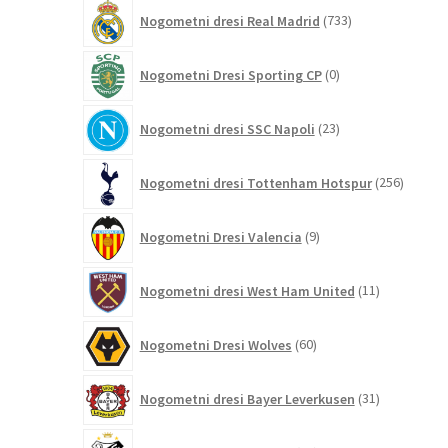
733
Nogometni dresi Real Madrid
733
izdelkov
0
Nogometni Dresi Sporting CP
0
izdelkov
23
Nogometni dresi SSC Napoli
23
izdelkov
256
Nogometni dresi Tottenham Hotspur
256
izdelko
9
Nogometni Dresi Valencia
9
izdelkov
11
Nogometni dresi West Ham United
11
izdelkov
60
Nogometni Dresi Wolves
60
izdelkov
31
Nogometni dresi Bayer Leverkusen
31
izdelkov
10