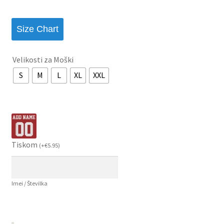
Size Chart
Velikosti za Moški
S
M
L
XL
XXL
Tiskom
(
+
€
5.95
)
Imei / Številka