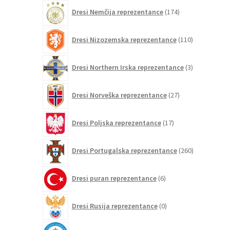
174
Dresi Nemčija reprezentance
174
izdelkov
110
Dresi Nizozemska reprezentance
110
izdelkov
3
Dresi Northern Irska reprezentance
3
izdelki
27
Dresi Norveška reprezentance
27
izdelkov
17
Dresi Poljska reprezentance
17
izdelkov
260
Dresi Portugalska reprezentance
260
izdelkov
6
Dresi puran reprezentance
6
izdelkov
0
Dresi Rusija reprezentance
0
izdelkov
0