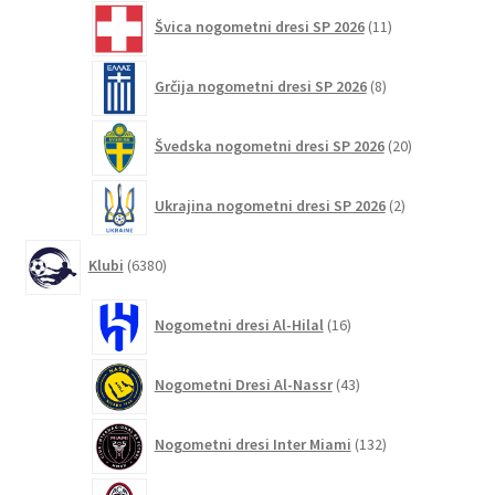
11
Švica nogometni dresi SP 2026
11
izdelkov
8
Grčija nogometni dresi SP 2026
8
izdelkov
20
Švedska nogometni dresi SP 2026
20
izdelkov
2
Ukrajina nogometni dresi SP 2026
2
izdelka
6380
Klubi
6380
izdelkov
16
Nogometni dresi Al-Hilal
16
izdelkov
43
Nogometni Dresi Al-Nassr
43
izdelkov
132
Nogometni dresi Inter Miami
132
izdelkov
247