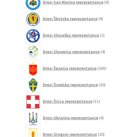
Dresi San Marino reprezentance
0
izdelkov
9
Dresi Škotska reprezentance
9
izdelkov
2
Dresi Slovaška reprezentance
2
izdelka
4
Dresi Slovenija reprezentance
4
izdelki
265
Dresi Španija reprezentance
265
izdelkov
20
Dresi Švedska reprezentance
20
izdelkov
11
Dresi Švica reprezentance
11
izdelkov
4
Dresi Ukrajina reprezentance
4
izdelki
20
Dresi Urugvaj reprezentance
20
izdelkov