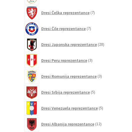
7
Dresi Češka reprezentance
7
izdelkov
7
Dresi Čile reprezentance
7
izdelkov
28
Dresi Japonska reprezentance
28
izdelkov
3
Dresi Peru reprezentance
3
izdelki
3
Dresi Romunija reprezentance
3
izdelki
5
Dresi Srbija reprezentance
5
izdelkov
5
Dresi Venezuela reprezentance
5
izdelkov
12
Dresi Albanija reprezentance
12
izdelkov