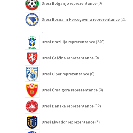
Dresi Bolgarijo reprezentance
0
izdelkov
Dresi Bosna in Hercegovina reprezentance
21
21
izdelkov
240
Dresi Brazilija reprezentance
240
izdelkov
0
Dresi Češčina reprezentance
0
izdelkov
0
Dresi Ciper reprezentance
0
izdelkov
0
Dresi Črna gora reprezentance
0
izdelkov
32
Dresi Danska reprezentance
32
izdelkov
5
Dresi Ekvador reprezentance
5
izdelkov