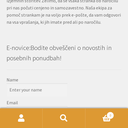
izjemnih storitev. Želimo, da se vsaka stranka ob naročilu
pri nas počuti cenjeno in samozavestno. Naša ekipa za
pomoč strankam je na voljo prek e-pošte, da vam odgovori
na vsa vprašanja, ki jih imate pred ali po naročilu.
E-novice:Bodite obveščeni o novostih in
posebnih ponudbah!
Name
Email
0
Išči:
Iskanje