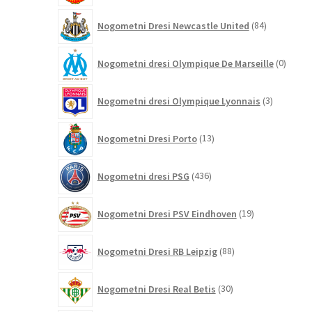
84
Nogometni Dresi Newcastle United
84
izdelkov
0
Nogometni dresi Olympique De Marseille
0
izdelk
3
Nogometni dresi Olympique Lyonnais
3
izdelki
13
Nogometni Dresi Porto
13
izdelkov
436
Nogometni dresi PSG
436
izdelkov
19
Nogometni Dresi PSV Eindhoven
19
izdelkov
88
Nogometni Dresi RB Leipzig
88
izdelkov
30
Nogometni Dresi Real Betis
30
izdelkov