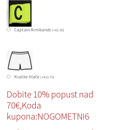
Captain Armbands
(
+
€
2.95
)
Kratke hlače
(
+
€
13.75
)
Dobite 10% popust nad
70€,Koda
kupona:NOGOMETNI6