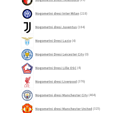
izdelkov
218
Nogometni dresi Inter Milan
218
izdelkov
184
Nogometni dresi Juventus
184
izdelkov
4
Nogometni Dresi Lazio
4
izdelki
0
Nogometni Dresi Leicester City
0
izdelkov
4
Nogometni Dresi Lille OSC
4
izdelki
376
Nogometni dresi Liverpool
376
izdelkov
464
Nogometni dresi Manchester City
464
izdelkov
325
Nogometni dresi Manchester United
325
izdelkov