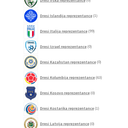
Dresi Irska reprezentance
0
izdelkov
1
Dresi Islandija reprezentance
1
izdelek
99
Dresi Italija reprezentance
99
izdelkov
0
Dresi Izrael reprezentance
0
izdelkov
0
Dresi Kazahstan reprezentance
0
izdelkov
63
Dresi Kolumbija reprezentance
63
izdelkov
0
Dresi Kosovo reprezentance
0
izdelkov
1
Dresi Kostarika reprezentance
1
izdelek
0
Dresi Latvija reprezentance
0
izdelkov