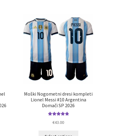
nel
Moški Nogometni dresi kompleti
Lionel Messi #10 Argentina
026
Domači SP 2026
Ocenjeno
€
43.00
5.00
od 5
Ta