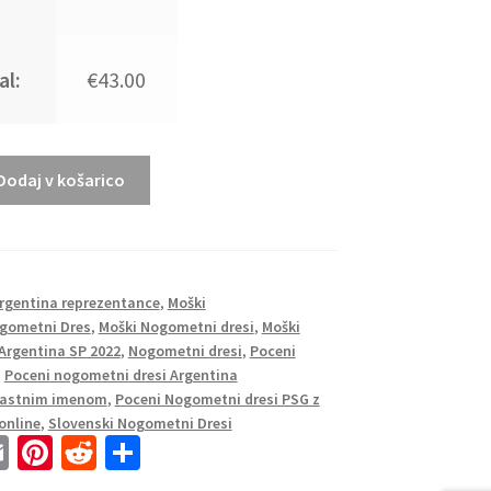
al:
€43.00
Dodaj v košarico
Argentina reprezentance
,
Moški
gometni Dres
,
Moški Nogometni dresi
,
Moški
Argentina SP 2022
,
Nogometni dresi
,
Poceni
,
Poceni nogometni dresi Argentina
 lastnim imenom
,
Poceni Nogometni dresi PSG z
online
,
Slovenski Nogometni Dresi
E
Pi
R
S
m
nt
e
h