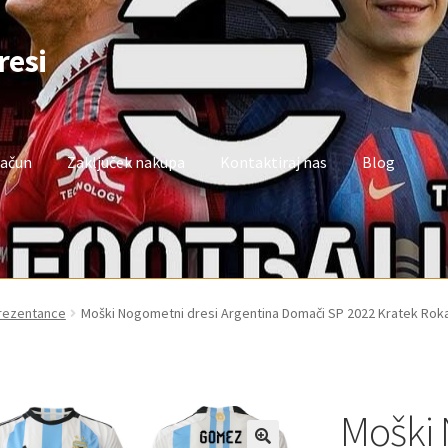
resi
račun
Zaključek nakupa
Kontaktiraj nas
Blog
oj račun
Trgovina
Zaključek nakupa
prezentance
Moški Nogometni dresi Argentina Domači SP 2022 Kratek Rok
Moški 