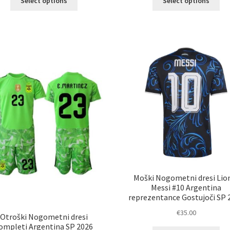
Select options
Select options
izdelek
izd
ima
im
več
ve
različic.
razl
Možnosti
Mož
lahko
lah
izberete
izb
na
na
strani
str
izdelka
izd
Moški Nogometni dresi Lio
Messi #10 Argentina
reprezentance Gostujoči SP 
€
35.00
Otroški Nogometni dresi
ompleti Argentina SP 2026