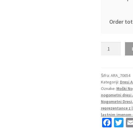
Order tot
Moški
Nogometni
dresi
Argentina
Domači
Šifra:
ARA_70654
Kategoriji:
Dresi 
SP
Oznake:
Moški No
2022
nogometni dresi 
Kratek
Nogometni Dresi
Rokav
reprezentance z
+
lastnim imenom 
Kratke
Fa
T
hlače
ce
wi