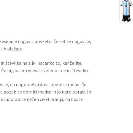
ai
er
d
ar
l
es
di
e
t
t
 vsebuje nogavic privzeto. Če želite nogavice,
jih plačate.
n številka na sliki natanko to, kar želite,
 Če ni, potem vnesite želeno ime in številko.
ivo je, da nogometni dresi operete ročno. Če
ne pozabite obrniti majice in jo nato oprati. In
 in uporabite nežen cikel pranja, da boste