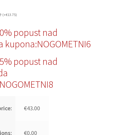
če
(
+
€
13.75
)
10% popust nad
da kupona:NOGOMETNI6
15% popust nad
da
:NOGOMETNI8
rice:
€43.00
ions:
€0.00