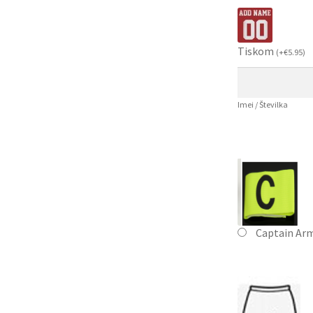
Tiskom
(
+
€
5.95
)
Imei / Številka
Captain Ar