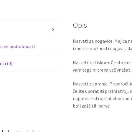
GOMEZ
b
tt
17
o
er
količina
Opis
o
s
k
Nasveti za nogavice: Majica ne
atne podrobnosti
izberite možnosti nogavic, da 
Nasveti za tiskom: Če sta ime i
ja (0)
vam tega ni treba več vnašati.
Nasveti za pranje: Priporočlj
želite uporabiti pralni stroj, 
napolnite stroj s hladno vodo
bolj zaščitili barve.