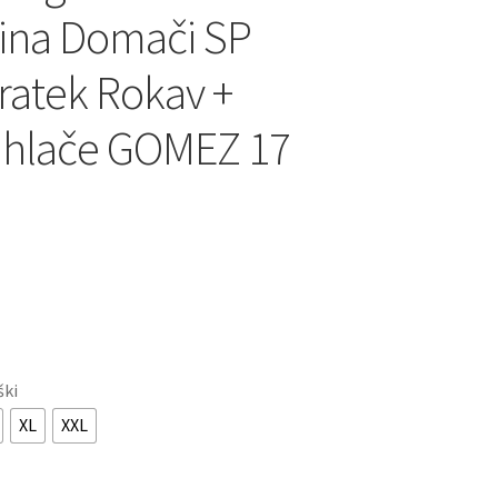
ina Domači SP
ratek Rokav +
 hlače GOMEZ 17
ški
XL
XXL