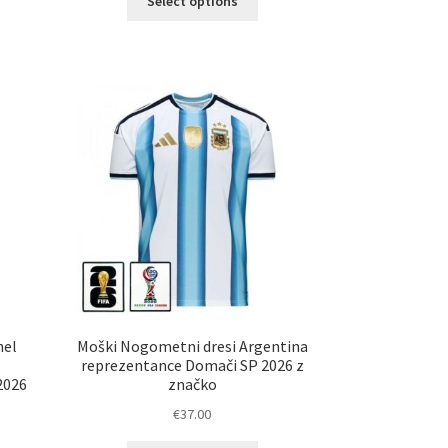
Select options
elek
izdelek
a
ima
č
več
ičic.
različic.
nosti
Možnosti
ko
lahko
erete
izberete
na
ani
strani
elka
izdelka
nel
Moški Nogometni dresi Argentina
reprezentance Domači SP 2026 z
2026
značko
€
37.00