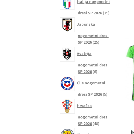
Italija nogometni
39
dresi SP 2026
39
izdelkov
Japonska
nogometni dresi
25
SP 2026
25
izdelkov
Avstrija
nogometni dresi
6
SP 2026
6
izdelkov
Čile nogometni
5
dresi SP 2026
5
izdelkov
Hrvaška
nogometni dresi
48
SP 2026
48
izdelkov
k