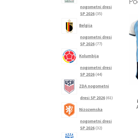
Po
nogometni dresi
35
SP 2026
35
izdelkov
Belgija
nogometni dresi
77
SP 2026
77
izdelkov
Kolumbija
nogometni dresi
44
SP 2026
44
izdelkov
ZDA nogometni
61
dresi SP 2026
61
izdelkov
Nizozemska
nogometni dresi
32
SP 2026
32
izdelkov