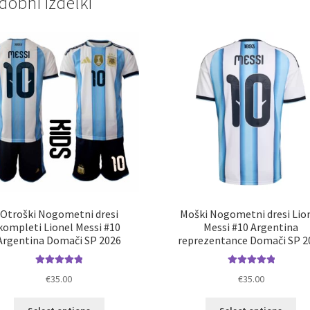
dobni izdelki
Otroški Nogometni dresi
Moški Nogometni dresi Lio
kompleti Lionel Messi #10
Messi #10 Argentina
Argentina Domači SP 2026
reprezentance Domači SP 2
Ocenjeno
Ocenjeno
€
35.00
€
35.00
5.00
od 5
5.00
od 5
Ta
Ta