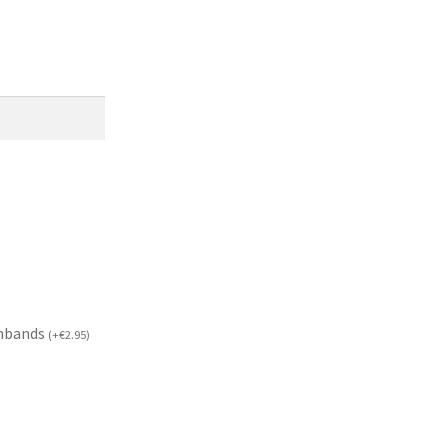
mbands
(
+
€
2.95
)