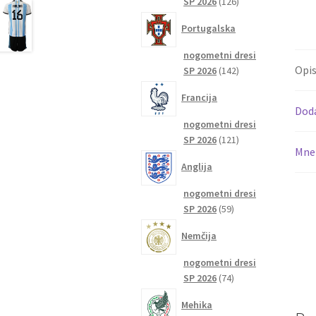
126
SP 2026
126
izdelkov
Portugalska
nogometni dresi
Opi
142
SP 2026
142
izdelkov
Francija
Dod
nogometni dresi
121
SP 2026
121
Mnen
izdelkov
Anglija
nogometni dresi
59
SP 2026
59
izdelkov
Nemčija
nogometni dresi
74
SP 2026
74
izdelkov
Mehika