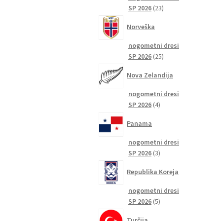
23
SP 2026
23
izdelkov
Norveška
nogometni dresi
25
SP 2026
25
izdelkov
Nova Zelandija
nogometni dresi
4
SP 2026
4
izdelki
Panama
nogometni dresi
3
SP 2026
3
izdelki
Republika Koreja
nogometni dresi
5
SP 2026
5
izdelkov
Turčija