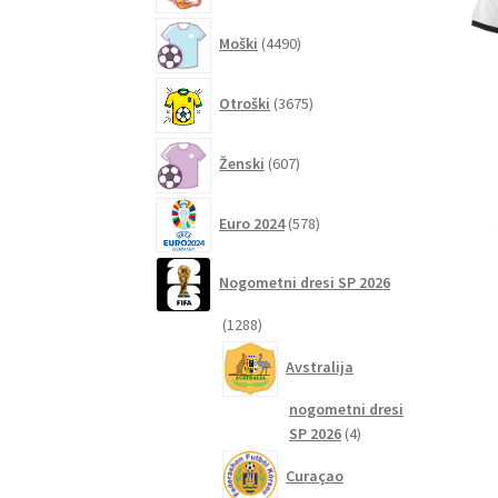
4490
Moški
4490
izdelkov
3675
Otroški
3675
izdelkov
607
Ženski
607
izdelkov
578
Euro 2024
578
izdelkov
Nogometni dresi SP 2026
1288
1288
izdelkov
Avstralija
nogometni dresi
4
SP 2026
4
izdelki
Curaçao