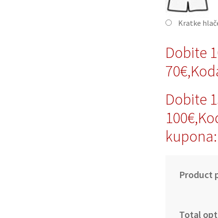
Kratke hla
Dobite 
70€,Ko
Dobite 
100€,Ko
kupona
Product p
Total opt