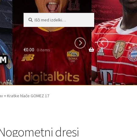
Išči:
Iskanje
€
0.00
0 items
av + Kratke hlače GOMEZ 17
Nogometni dresi