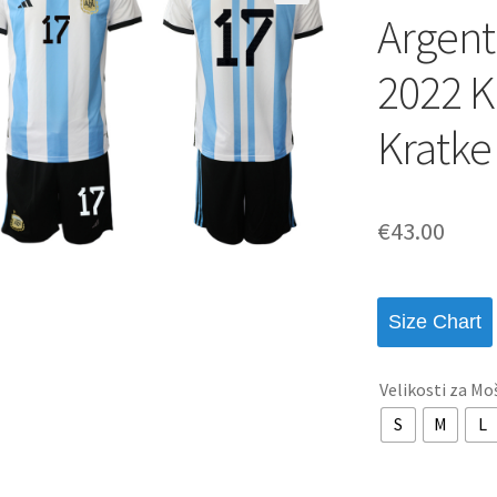
Argent
2022 K
Kratke
€
43.00
Size Chart
Velikosti za Mo
S
M
L