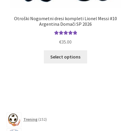
Otroški Nogometni dresi kompleti Lionel Messi #10
M
Argentina Domači SP 2026
Ocenjeno
€
35.00
5.00
od 5
Ta
Select options
izdelek
ima
več
različic.
Možnosti
lahko
izberete
na
152
strani
Trening
152
izdelkov
izdelka