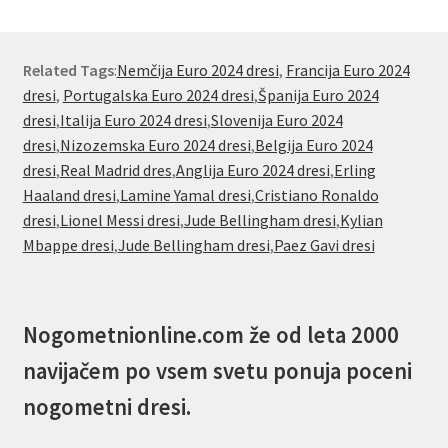
Related Tags
:
Nemčija Euro 2024 dresi
,
Francija Euro 2024
dresi
,
Portugalska Euro 2024 dresi
,
Španija Euro 2024
dresi
,
Italija Euro 2024 dresi
,
Slovenija Euro 2024
dresi
,
Nizozemska Euro 2024 dresi
,
Belgija Euro 2024
dresi
,
Real Madrid dres
,
Anglija Euro 2024 dresi
,
Erling
Haaland dresi
,
Lamine Yamal dresi
,
Cristiano Ronaldo
dresi
,
Lionel Messi dresi
,
Jude Bellingham dresi
,
Kylian
Mbappe dresi
,
Jude Bellingham dresi
,
Paez Gavi dresi
Nogometnionline.com že od leta 2000
navijačem po vsem svetu ponuja poceni
nogometni dresi.