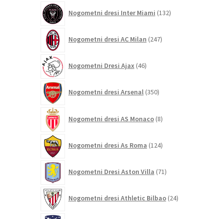
132
Nogometni dresi Inter Miami
132
izdelkov
247
Nogometni dresi AC Milan
247
izdelkov
46
Nogometni Dresi Ajax
46
izdelkov
350
Nogometni dresi Arsenal
350
izdelkov
8
Nogometni dresi AS Monaco
8
izdelkov
124
Nogometni dresi As Roma
124
izdelkov
71
Nogometni Dresi Aston Villa
71
izdelkov
24
Nogometni dresi Athletic Bilbao
24
izdelkov
184