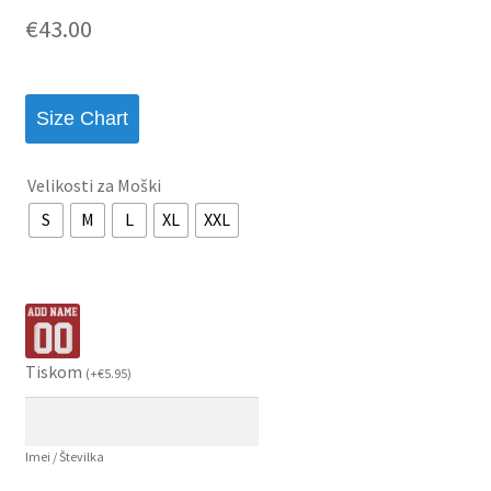
€
43.00
Size Chart
Velikosti za Moški
S
M
L
XL
XXL
Tiskom
(
+
€
5.95
)
Imei / Številka