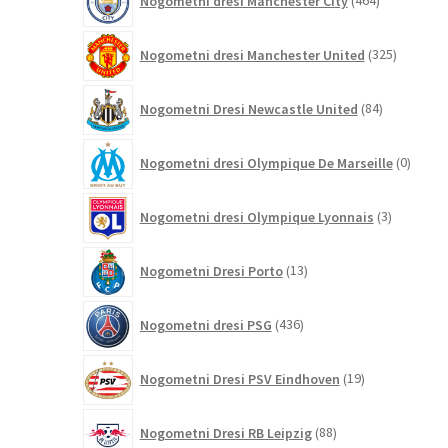
Nogometni dresi Manchester City
464
izdelkov
325
Nogometni dresi Manchester United
325
izdelkov
84
Nogometni Dresi Newcastle United
84
izdelkov
0
Nogometni dresi Olympique De Marseille
0
izdelk
3
Nogometni dresi Olympique Lyonnais
3
izdelki
13
Nogometni Dresi Porto
13
izdelkov
436
Nogometni dresi PSG
436
izdelkov
19
Nogometni Dresi PSV Eindhoven
19
izdelkov
88
Nogometni Dresi RB Leipzig
88
izdelkov