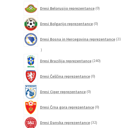
0
Dresi Belorusijo reprezentance
0
izdelkov
0
Dresi Bolgarijo reprezentance
0
izdelkov
Dresi Bosna in Hercegovina reprezentance
21
21
izdelkov
240
Dresi Brazilija reprezentance
240
izdelkov
0
Dresi Češčina reprezentance
0
izdelkov
0
Dresi Ciper reprezentance
0
izdelkov
0
Dresi Črna gora reprezentance
0
izdelkov
32
Dresi Danska reprezentance
32
izdelkov