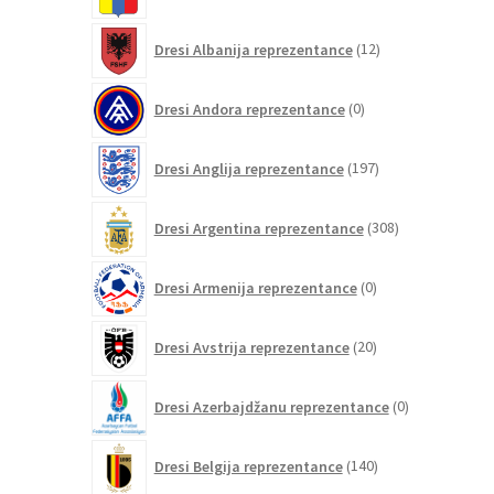
12
Dresi Albanija reprezentance
12
izdelkov
0
Dresi Andora reprezentance
0
izdelkov
197
Dresi Anglija reprezentance
197
izdelkov
308
Dresi Argentina reprezentance
308
izdelkov
0
Dresi Armenija reprezentance
0
izdelkov
20
Dresi Avstrija reprezentance
20
izdelkov
0
Dresi Azerbajdžanu reprezentance
0
izdelkov
140
Dresi Belgija reprezentance
140
izdelkov