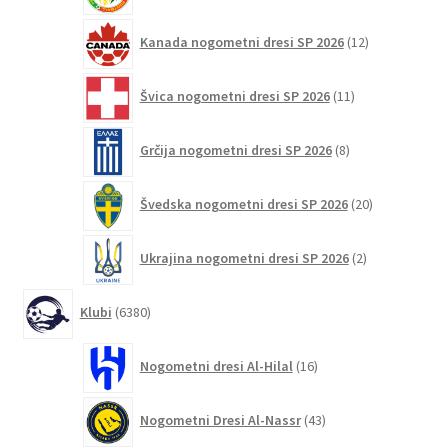
12
Kanada nogometni dresi SP 2026
12
izdelkov
11
Švica nogometni dresi SP 2026
11
izdelkov
8
Grčija nogometni dresi SP 2026
8
izdelkov
20
Švedska nogometni dresi SP 2026
20
izdelkov
2
Ukrajina nogometni dresi SP 2026
2
izdelka
6380
Klubi
6380
izdelkov
16
Nogometni dresi Al-Hilal
16
izdelkov
43
Nogometni Dresi Al-Nassr
43
izdelkov