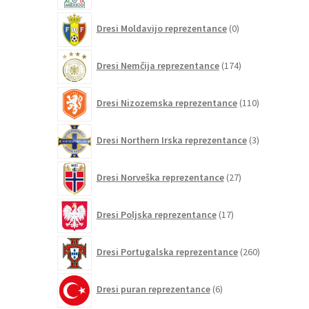
0
Dresi Moldavijo reprezentance
0
izdelkov
174
Dresi Nemčija reprezentance
174
izdelkov
110
Dresi Nizozemska reprezentance
110
izdelkov
3
Dresi Northern Irska reprezentance
3
izdelki
27
Dresi Norveška reprezentance
27
izdelkov
17
Dresi Poljska reprezentance
17
izdelkov
260
Dresi Portugalska reprezentance
260
izdelkov
6
Dresi puran reprezentance
6
izdelkov