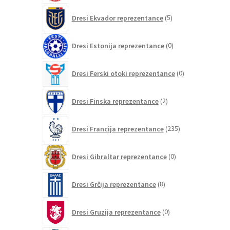
5
Dresi Ekvador reprezentance
5
izdelkov
0
Dresi Estonija reprezentance
0
izdelkov
0
Dresi Ferski otoki reprezentance
0
izdelkov
2
Dresi Finska reprezentance
2
izdelka
235
Dresi Francija reprezentance
235
izdelkov
0
Dresi Gibraltar reprezentance
0
izdelkov
8
Dresi Grčija reprezentance
8
izdelkov
0
Dresi Gruzija reprezentance
0
izdelkov