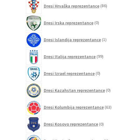
86
Dresi Hrvaška reprezentance
86
izdelkov
0
Dresi Irska reprezentance
0
izdelkov
1
Dresi Islandija reprezentance
1
izdelek
99
Dresi Italija reprezentance
99
izdelkov
0
Dresi Izrael reprezentance
0
izdelkov
0
Dresi Kazahstan reprezentance
0
izdelkov
63
Dresi Kolumbija reprezentance
63
izdelkov
0
Dresi Kosovo reprezentance
0
izdelkov
1