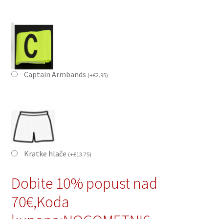
Captain Armbands
(
+
€
2.95
)
Kratke hlače
(
+
€
13.75
)
Dobite 10% popust nad
70€,Koda