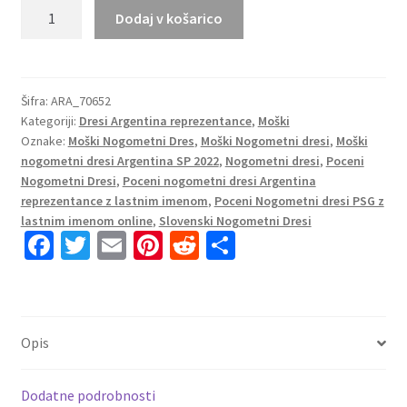
Moški
Dodaj v košarico
Nogometni
dresi
Argentina
Domači
Šifra:
ARA_70652
Kategoriji:
Dresi Argentina reprezentance
,
Moški
SP
Oznake:
Moški Nogometni Dres
,
Moški Nogometni dresi
,
Moški
2022
nogometni dresi Argentina SP 2022
,
Nogometni dresi
,
Poceni
Kratek
Nogometni Dresi
,
Poceni nogometni dresi Argentina
Rokav
reprezentance z lastnim imenom
,
Poceni Nogometni dresi PSG z
+
lastnim imenom online
,
Slovenski Nogometni Dresi
Kratke
Fa
T
E
Pi
R
S
hlače
ce
wi
m
nt
e
h
MARTINEZ
b
tt
ai
er
d
ar
16
o
er
l
es
di
e
količina
Opis
o
t
t
k
Dodatne podrobnosti