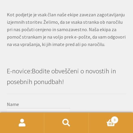
Kot podjetje je vsak član naše ekipe zavezan zagotavljanju
izjemnih storitev. Želimo, da se vsaka stranka ob naročilu
pri nas počuti cenjeno in samozavestno. Naša ekipa za
pomoč strankam je na voljo prek e-pošte, da vam odgovori
na vsa vprašanja, ki jih imate pred ali po naročilu.
E-novice:Bodite obveščeni o novostih in
posebnih ponudbah!
Name
0
Išči:
Iskanje
Email