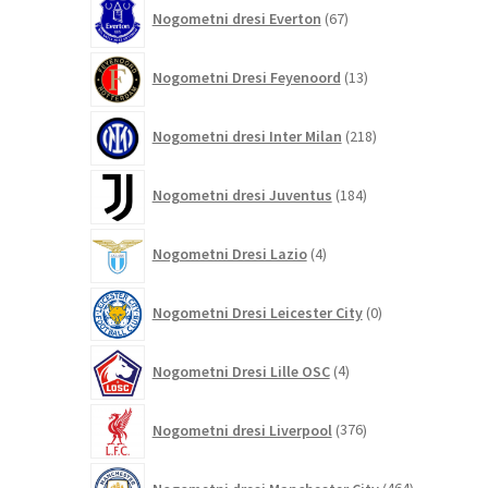
67
Nogometni dresi Everton
67
izdelkov
13
Nogometni Dresi Feyenoord
13
izdelkov
218
Nogometni dresi Inter Milan
218
izdelkov
184
Nogometni dresi Juventus
184
izdelkov
4
Nogometni Dresi Lazio
4
izdelki
0
Nogometni Dresi Leicester City
0
izdelkov
4
Nogometni Dresi Lille OSC
4
izdelki
376
Nogometni dresi Liverpool
376
izdelkov
464