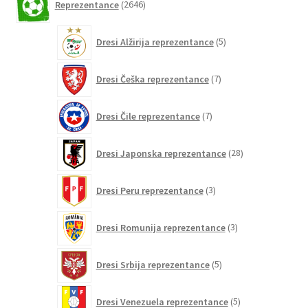
Reprezentance
2646
izdelkov
5
Dresi Alžirija reprezentance
5
izdelkov
7
Dresi Češka reprezentance
7
izdelkov
7
Dresi Čile reprezentance
7
izdelkov
28
Dresi Japonska reprezentance
28
izdelkov
3
Dresi Peru reprezentance
3
izdelki
3
Dresi Romunija reprezentance
3
izdelki
5
Dresi Srbija reprezentance
5
izdelkov
5
Dresi Venezuela reprezentance
5
izdelkov