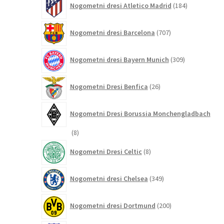
Nogometni dresi Atletico Madrid
184
izdelkov
707
Nogometni dresi Barcelona
707
izdelkov
309
Nogometni dresi Bayern Munich
309
izdelkov
26
Nogometni Dresi Benfica
26
izdelkov
Nogometni Dresi Borussia Monchengladbach
8
8
izdelkov
8
Nogometni Dresi Celtic
8
izdelkov
349
Nogometni dresi Chelsea
349
izdelkov
200
Nogometni dresi Dortmund
200
izdelkov