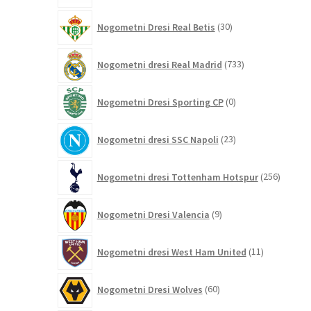
30
Nogometni Dresi Real Betis
30
izdelkov
733
Nogometni dresi Real Madrid
733
izdelkov
0
Nogometni Dresi Sporting CP
0
izdelkov
23
Nogometni dresi SSC Napoli
23
izdelkov
256
Nogometni dresi Tottenham Hotspur
256
izdelko
9
Nogometni Dresi Valencia
9
izdelkov
11
Nogometni dresi West Ham United
11
izdelkov
60
Nogometni Dresi Wolves
60
izdelkov