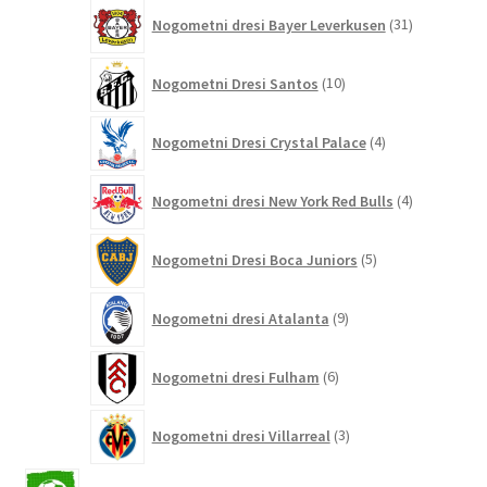
31
Nogometni dresi Bayer Leverkusen
31
izdelkov
10
Nogometni Dresi Santos
10
izdelkov
4
Nogometni Dresi Crystal Palace
4
izdelki
4
Nogometni dresi New York Red Bulls
4
izdelki
5
Nogometni Dresi Boca Juniors
5
izdelkov
9
Nogometni dresi Atalanta
9
izdelkov
6
Nogometni dresi Fulham
6
izdelkov
3
Nogometni dresi Villarreal
3
izdelki
2646