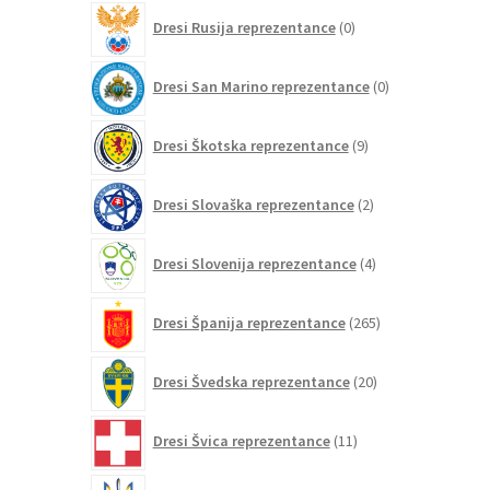
0
Dresi Rusija reprezentance
0
izdelkov
0
Dresi San Marino reprezentance
0
izdelkov
9
Dresi Škotska reprezentance
9
izdelkov
2
Dresi Slovaška reprezentance
2
izdelka
4
Dresi Slovenija reprezentance
4
izdelki
265
Dresi Španija reprezentance
265
izdelkov
20
Dresi Švedska reprezentance
20
izdelkov
11
Dresi Švica reprezentance
11
izdelkov
4