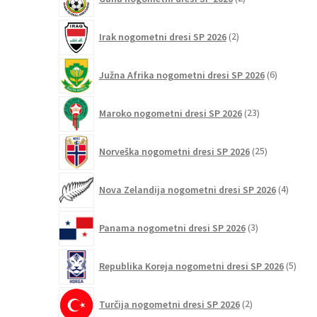
izdelka
2
Irak nogometni dresi SP 2026
2
izdelka
6
Južna Afrika nogometni dresi SP 2026
6
izdelkov
23
Maroko nogometni dresi SP 2026
23
izdelkov
25
Norveška nogometni dresi SP 2026
25
izdelkov
4
Nova Zelandija nogometni dresi SP 2026
4
izdelki
3
Panama nogometni dresi SP 2026
3
izdelki
5
Republika Koreja nogometni dresi SP 2026
5
izdel
2
Turčija nogometni dresi SP 2026
2
izdelka