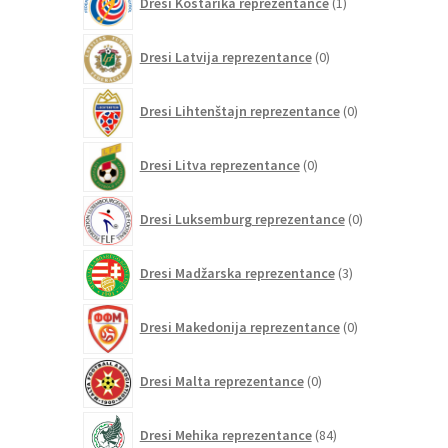
Dresi Kostarika reprezentance
1
izdelek
0
Dresi Latvija reprezentance
0
izdelkov
0
Dresi Lihtenštajn reprezentance
0
izdelkov
0
Dresi Litva reprezentance
0
izdelkov
0
Dresi Luksemburg reprezentance
0
izdelkov
3
Dresi Madžarska reprezentance
3
izdelki
0
Dresi Makedonija reprezentance
0
izdelkov
0
Dresi Malta reprezentance
0
izdelkov
84
Dresi Mehika reprezentance
84
izdelkov