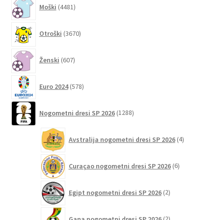
4481
Moški
4481
izdelkov
3670
Otroški
3670
izdelkov
607
Ženski
607
izdelkov
578
Euro 2024
578
izdelkov
1288
Nogometni dresi SP 2026
1288
izdelkov
4
Avstralija nogometni dresi SP 2026
4
izdelki
6
Curaçao nogometni dresi SP 2026
6
izdelkov
2
Egipt nogometni dresi SP 2026
2
izdelka
2
Gana nogometni dresi SP 2026
2