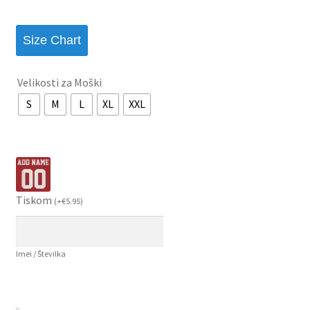
Size Chart
Velikosti za Moški
S
M
L
XL
XXL
Tiskom
(
+
€
5.95
)
Imei / Številka