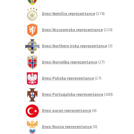
174
Dresi Nemčija reprezentance
174
izdelkov
110
Dresi Nizozemska reprezentance
110
izdelkov
3
Dresi Northern Irska reprezentance
3
izdelki
27
Dresi Norveška reprezentance
27
izdelkov
17
Dresi Poljska reprezentance
17
izdelkov
260
Dresi Portugalska reprezentance
260
izdelkov
6
Dresi puran reprezentance
6
izdelkov
0
Dresi Rusija reprezentance
0
izdelkov