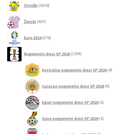
3670
Otroški
3670
izdelkov
607
Ženski
607
izdelkov
578
Euro 2024
578
izdelkov
1288
Nogometni dresi SP 2026
1288
izdelkov
4
Avstralija nogometni dresi SP 2026
4
izdelki
6
Curaçao nogometni dresi SP 2026
6
izdelkov
2
Egipt nogometni dresi SP 2026
2
izdelka
2
Gana nogometni dresi SP 2026
2
izdelka
2