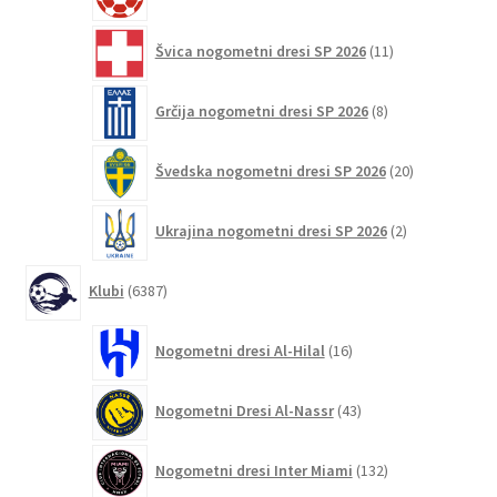
izdelkov
11
Švica nogometni dresi SP 2026
11
izdelkov
8
Grčija nogometni dresi SP 2026
8
izdelkov
20
Švedska nogometni dresi SP 2026
20
izdelkov
2
Ukrajina nogometni dresi SP 2026
2
izdelka
6387
Klubi
6387
izdelkov
16
Nogometni dresi Al-Hilal
16
izdelkov
43
Nogometni Dresi Al-Nassr
43
izdelkov
132
Nogometni dresi Inter Miami
132
izdelkov