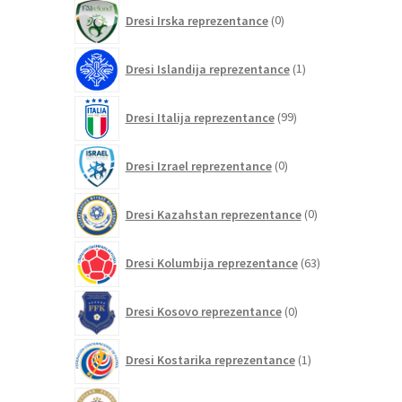
0
Dresi Irska reprezentance
0
izdelkov
1
Dresi Islandija reprezentance
1
izdelek
99
Dresi Italija reprezentance
99
izdelkov
0
Dresi Izrael reprezentance
0
izdelkov
0
Dresi Kazahstan reprezentance
0
izdelkov
63
Dresi Kolumbija reprezentance
63
izdelkov
0
Dresi Kosovo reprezentance
0
izdelkov
1
Dresi Kostarika reprezentance
1
izdelek
0