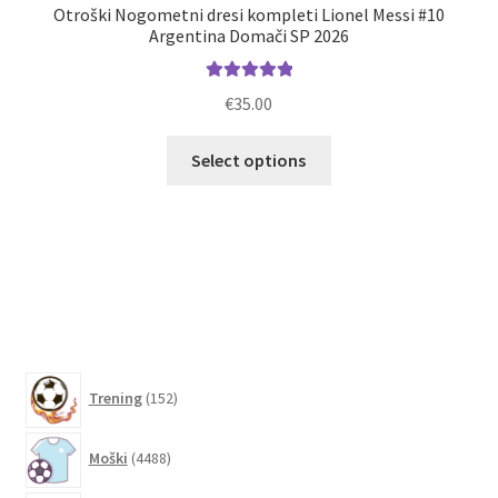
Otroški Nogometni dresi kompleti Lionel Messi #10
M
Argentina Domači SP 2026
Ocenjeno
€
35.00
5.00
od 5
Ta
Select options
izdelek
ima
več
različic.
Možnosti
lahko
izberete
na
152
strani
Trening
152
izdelkov
izdelka
4488
Moški
4488
izdelkov