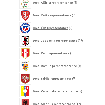
Dresi Alžirija reprezentance
5
izdelkov
7
Dresi Češka reprezentance
7
izdelkov
7
Dresi Čile reprezentance
7
izdelkov
28
Dresi Japonska reprezentance
28
izdelkov
3
Dresi Peru reprezentance
3
izdelki
3
Dresi Romunija reprezentance
3
izdelki
5
Dresi Srbija reprezentance
5
izdelkov
5
Dresi Venezuela reprezentance
5
izdelkov
12
Dresi Albanija reprezentance
12