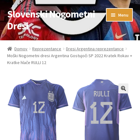
Slovenski Nogometni
Skip
Skip
Menu
to
to
Dresi
navigation
content
Domov
Domov
Reprezentance
Dresi Argentina reprezentance
Moški Nogometni dresi Argentina Gostujoči SP 2022 Kratek Rokav +
Blog
Kratke hlače RULLI 12
FAQs
Kontaktiraj nas
Košarica
Moj račun
Trgovina