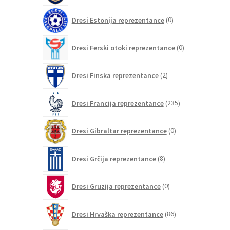
0
Dresi Estonija reprezentance
0
izdelkov
0
Dresi Ferski otoki reprezentance
0
izdelkov
2
Dresi Finska reprezentance
2
izdelka
235
Dresi Francija reprezentance
235
izdelkov
0
Dresi Gibraltar reprezentance
0
izdelkov
8
Dresi Grčija reprezentance
8
izdelkov
0
Dresi Gruzija reprezentance
0
izdelkov
86
Dresi Hrvaška reprezentance
86
izdelkov