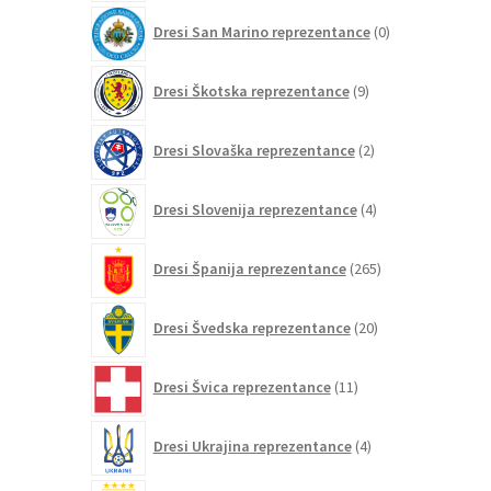
0
Dresi San Marino reprezentance
0
izdelkov
9
Dresi Škotska reprezentance
9
izdelkov
2
Dresi Slovaška reprezentance
2
izdelka
4
Dresi Slovenija reprezentance
4
izdelki
265
Dresi Španija reprezentance
265
izdelkov
20
Dresi Švedska reprezentance
20
izdelkov
11
Dresi Švica reprezentance
11
izdelkov
4
Dresi Ukrajina reprezentance
4
izdelki
20