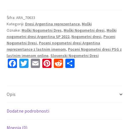
dresi
Argentina
Gostujoči
Šifra:
ARA_70633
Kategoriji:
Dresi Argentina reprezentance
,
Moški
SP
Oznake:
Moški Nogometni Dres
,
Moški Nogometni dresi
,
Moški
2022
nogometni dresi Argentina SP 2022
,
Nogometni dresi
,
Poceni
Kratek
Nogometni Dresi
,
Poceni nogometni dresi Argentina
Rokav
reprezentance z lastnim imenom
,
Poceni Nogometni dresi PSG z
+
lastnim imenom online
,
Slovenski Nogometni Dresi
Kratke
Fa
T
E
Pi
R
S
hlače
ce
wi
m
nt
e
h
RULLI
b
tt
ai
er
d
ar
12
o
er
l
es
di
e
količina
Opis
o
t
t
k
Dodatne podrobnosti
Mnenja (0)