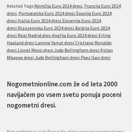
Related Tags
:
Nemčija Euro 2024 dresi
,
Francija Euro 2024
dresi
,
Portugalska Euro 2024 dresi
,
Španija Euro 2024
dresi
,
Italija Euro 2024 dresi
,
Slovenija Euro 2024
dresi
,
Nizozemska Euro 2024 dresi
,
Belgija Euro 2024
dresi
,
Real Madrid dres
,
Anglija Euro 2024 dresi
,
Erling
Haaland dresi
,
Lamine Yamal dresi
,
Cristiano Ronaldo
dresi
,
Lionel Messi dresi
,
Jude Bellingham dresi
,
Kylian
Mbappe dresi
,
Jude Bellingham dresi
,
Paez Gavi dresi
Nogometnionline.com že od leta 2000
navijačem po vsem svetu ponuja poceni
nogometni dresi.
Kot podjetje je vsak član naše ekipe zavezan zagotavljanju