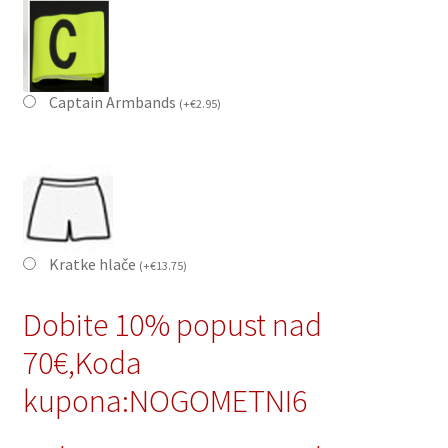
Captain Armbands
(
+
€
2.95
)
Kratke hlače
(
+
€
13.75
)
Dobite 10% popust nad
70€,Koda
kupona:NOGOMETNI6