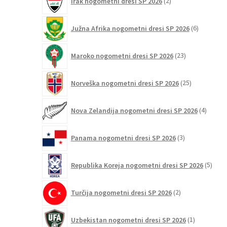
Irak nogometni dresi SP 2026
2
izdelka
6
Južna Afrika nogometni dresi SP 2026
6
izdelkov
23
Maroko nogometni dresi SP 2026
23
izdelkov
25
Norveška nogometni dresi SP 2026
25
izdelkov
4
Nova Zelandija nogometni dresi SP 2026
4
izdelki
3
Panama nogometni dresi SP 2026
3
izdelki
5
Republika Koreja nogometni dresi SP 2026
5
izdel
2
Turčija nogometni dresi SP 2026
2
izdelka
1
Uzbekistan nogometni dresi SP 2026
1
izdelek