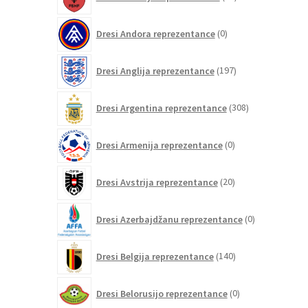
izdelkov
0
Dresi Andora reprezentance
0
izdelkov
197
Dresi Anglija reprezentance
197
izdelkov
308
Dresi Argentina reprezentance
308
izdelkov
0
Dresi Armenija reprezentance
0
izdelkov
20
Dresi Avstrija reprezentance
20
izdelkov
0
Dresi Azerbajdžanu reprezentance
0
izdelkov
140
Dresi Belgija reprezentance
140
izdelkov
0
Dresi Belorusijo reprezentance
0
izdelkov