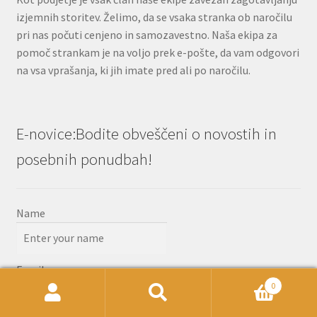
izjemnih storitev. Želimo, da se vsaka stranka ob naročilu
pri nas počuti cenjeno in samozavestno. Naša ekipa za
pomoč strankam je na voljo prek e-pošte, da vam odgovori
na vsa vprašanja, ki jih imate pred ali po naročilu.
E-novice:Bodite obveščeni o novostih in
posebnih ponudbah!
Name
Email
0
Išči:
Iskanje