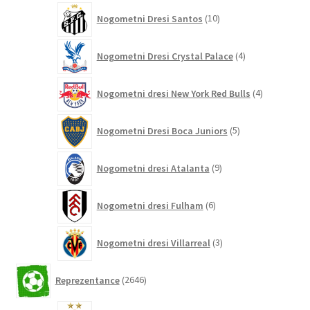
10
Nogometni Dresi Santos
10
izdelkov
4
Nogometni Dresi Crystal Palace
4
izdelki
4
Nogometni dresi New York Red Bulls
4
izdelki
5
Nogometni Dresi Boca Juniors
5
izdelkov
9
Nogometni dresi Atalanta
9
izdelkov
6
Nogometni dresi Fulham
6
izdelkov
3
Nogometni dresi Villarreal
3
izdelki
2646
Reprezentance
2646
izdelkov
5