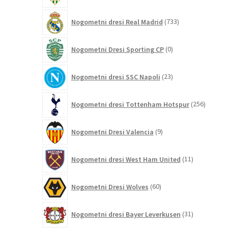
733
Nogometni dresi Real Madrid
733
izdelkov
0
Nogometni Dresi Sporting CP
0
izdelkov
23
Nogometni dresi SSC Napoli
23
izdelkov
256
Nogometni dresi Tottenham Hotspur
256
izdelko
9
Nogometni Dresi Valencia
9
izdelkov
11
Nogometni dresi West Ham United
11
izdelkov
60
Nogometni Dresi Wolves
60
izdelkov
31
Nogometni dresi Bayer Leverkusen
31
izdelkov