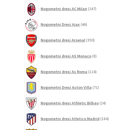
247
Nogometni dresi AC Milan
247
izdelkov
46
Nogometni Dresi Ajax
46
izdelkov
350
Nogometni dresi Arsenal
350
izdelkov
8
Nogometni dresi AS Monaco
8
izdelkov
124
Nogometni dresi As Roma
124
izdelkov
71
Nogometni Dresi Aston Villa
71
izdelkov
24
Nogometni dresi Athletic Bilbao
24
izdelkov
184
Nogometni dresi Atletico Madrid
184
izdelkov