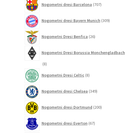
707
Nogometni dresi Barcelona
707
izdelkov
309
Nogometni dresi Bayern Munich
309
izdelkov
26
Nogometni Dresi Benfica
26
izdelkov
Nogometni Dresi Borussia Monchengladbach
8
8
izdelkov
8
Nogometni Dresi Celtic
8
izdelkov
349
Nogometni dresi Chelsea
349
izdelkov
200
Nogometni dresi Dortmund
200
izdelkov
67
Nogometni dresi Everton
67
izdelkov