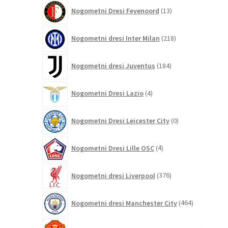
13
Nogometni Dresi Feyenoord
13
izdelkov
218
Nogometni dresi Inter Milan
218
izdelkov
184
Nogometni dresi Juventus
184
izdelkov
4
Nogometni Dresi Lazio
4
izdelki
0
Nogometni Dresi Leicester City
0
izdelkov
4
Nogometni Dresi Lille OSC
4
izdelki
376
Nogometni dresi Liverpool
376
izdelkov
464
Nogometni dresi Manchester City
464
izdelkov
325