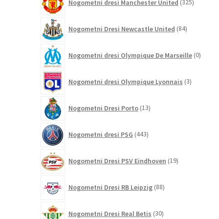
Nogometni dresi Manchester United
325
izdelkov
84
Nogometni Dresi Newcastle United
84
izdelkov
0
Nogometni dresi Olympique De Marseille
0
izdelk
3
Nogometni dresi Olympique Lyonnais
3
izdelki
13
Nogometni Dresi Porto
13
izdelkov
443
Nogometni dresi PSG
443
izdelkov
19
Nogometni Dresi PSV Eindhoven
19
izdelkov
88
Nogometni Dresi RB Leipzig
88
izdelkov
30
Nogometni Dresi Real Betis
30
izdelkov