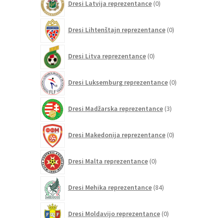
Dresi Latvija reprezentance
0
izdelkov
0
Dresi Lihtenštajn reprezentance
0
izdelkov
0
Dresi Litva reprezentance
0
izdelkov
0
Dresi Luksemburg reprezentance
0
izdelkov
3
Dresi Madžarska reprezentance
3
izdelki
0
Dresi Makedonija reprezentance
0
izdelkov
0
Dresi Malta reprezentance
0
izdelkov
84
Dresi Mehika reprezentance
84
izdelkov
0
Dresi Moldavijo reprezentance
0
izdelkov