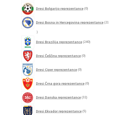
0
Dresi Bolgarijo reprezentance
0
izdelkov
Dresi Bosna in Hercegovina reprezentance
21
21
izdelkov
240
Dresi Brazilija reprezentance
240
izdelkov
0
Dresi Češčina reprezentance
0
izdelkov
0
Dresi Ciper reprezentance
0
izdelkov
0
Dresi Črna gora reprezentance
0
izdelkov
32
Dresi Danska reprezentance
32
izdelkov
5
Dresi Ekvador reprezentance
5
izdelkov