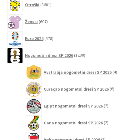
3681
Otroški
3681
strani
izdelkov
izdelka
607
Ženski
607
izdelkov
578
Euro 2024
578
izdelkov
1288
Nogometni dresi SP 2026
1288
izdelkov
4
Avstralija nogometni dresi SP 2026
4
izdelki
6
Curaçao nogometni dresi SP 2026
6
izdelkov
2
Egipt nogometni dresi SP 2026
2
izdelka
2
Gana nogometni dresi SP 2026
2
izdelka
2
Irak nogometni dresi SP 2026
2