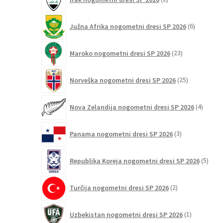
izdelka
6
Južna Afrika nogometni dresi SP 2026
6
izdelkov
23
Maroko nogometni dresi SP 2026
23
izdelkov
25
Norveška nogometni dresi SP 2026
25
izdelkov
4
Nova Zelandija nogometni dresi SP 2026
4
izdelki
3
Panama nogometni dresi SP 2026
3
izdelki
5
Republika Koreja nogometni dresi SP 2026
5
izdel
2
Turčija nogometni dresi SP 2026
2
izdelka
1
Uzbekistan nogometni dresi SP 2026
1
izdelek