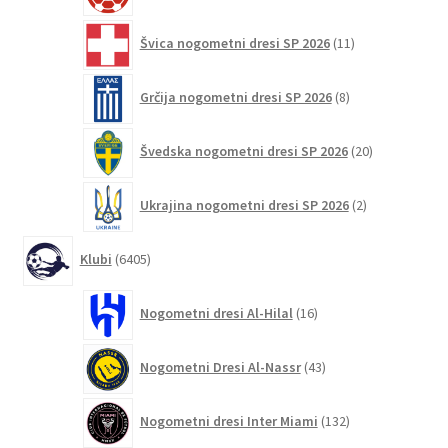
11
Švica nogometni dresi SP 2026
11
izdelkov
8
Grčija nogometni dresi SP 2026
8
izdelkov
20
Švedska nogometni dresi SP 2026
20
izdelkov
2
Ukrajina nogometni dresi SP 2026
2
izdelka
6405
Klubi
6405
izdelkov
16
Nogometni dresi Al-Hilal
16
izdelkov
43
Nogometni Dresi Al-Nassr
43
izdelkov
132
Nogometni dresi Inter Miami
132
izdelkov