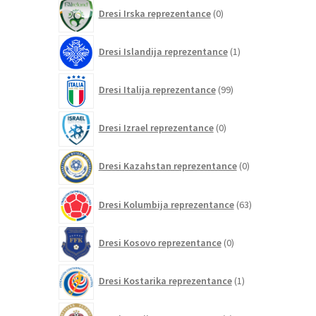
0
Dresi Irska reprezentance
0
izdelkov
1
Dresi Islandija reprezentance
1
izdelek
99
Dresi Italija reprezentance
99
izdelkov
0
Dresi Izrael reprezentance
0
izdelkov
0
Dresi Kazahstan reprezentance
0
izdelkov
63
Dresi Kolumbija reprezentance
63
izdelkov
0
Dresi Kosovo reprezentance
0
izdelkov
1
Dresi Kostarika reprezentance
1
izdelek
0