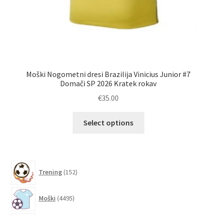
Po
Moški Nogometni dresi Brazilija Vinicius Junior #7
Domači SP 2026 Kratek rokav
€
35.00
Ta
Select options
izdelek
ima
več
različic.
152
Trening
152
izdelkov
Možnosti
lahko
4495
Moški
4495
izberete
izdelkov
na