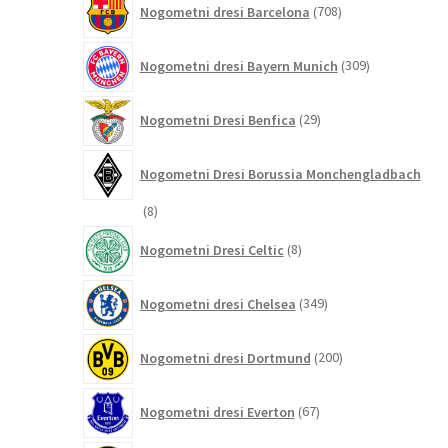
Nogometni dresi Barcelona
708
izdelkov
309
Nogometni dresi Bayern Munich
309
izdelkov
29
Nogometni Dresi Benfica
29
izdelkov
Nogometni Dresi Borussia Monchengladbach
8
8
izdelkov
8
Nogometni Dresi Celtic
8
izdelkov
349
Nogometni dresi Chelsea
349
izdelkov
200
Nogometni dresi Dortmund
200
izdelkov
67
Nogometni dresi Everton
67
izdelkov