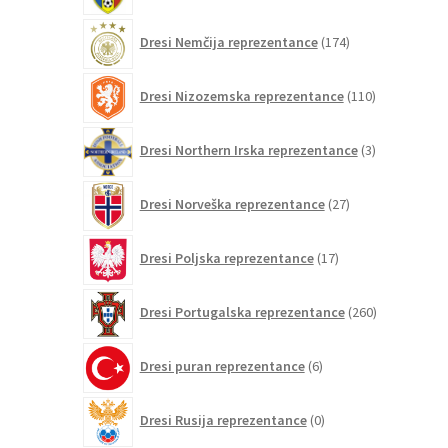
174
Dresi Nemčija reprezentance
174
izdelkov
110
Dresi Nizozemska reprezentance
110
izdelkov
3
Dresi Northern Irska reprezentance
3
izdelki
27
Dresi Norveška reprezentance
27
izdelkov
17
Dresi Poljska reprezentance
17
izdelkov
260
Dresi Portugalska reprezentance
260
izdelkov
6
Dresi puran reprezentance
6
izdelkov
0
Dresi Rusija reprezentance
0
izdelkov