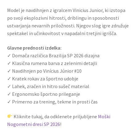
Model je navdihnjen z igralcem Vinicius Junior, ki izstopa
po svoji eksplozivni hitrosti, driblingu in sposobnosti
ustvarjanja nevarnih priložnosti. Njegov slog igre združuje
spektakel in učinkovitost v napadalni tretjini igrišča.
Glavne prednosti izdelka:
✓ Domača različica Brazilija SP 2026 dizajna
✓ Klasična rumena barva z zelenimi detajli
✓ Navdihnjen po Vinícius Júnior #10
✓ Kratek rokav za športno udobje
✓ Lahek, zračen in hitro sušeč material
✓ Ergonomsko športno prileganje
✓ Primerno za trening, tekme in prosti čas
Kliknite tukaj, da odklenete priljubljene
Moški
Nogometni dresi SP 2026
!