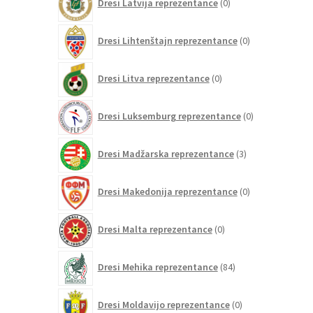
Dresi Latvija reprezentance
0
izdelkov
0
Dresi Lihtenštajn reprezentance
0
izdelkov
0
Dresi Litva reprezentance
0
izdelkov
0
Dresi Luksemburg reprezentance
0
izdelkov
3
Dresi Madžarska reprezentance
3
izdelki
0
Dresi Makedonija reprezentance
0
izdelkov
0
Dresi Malta reprezentance
0
izdelkov
84
Dresi Mehika reprezentance
84
izdelkov
0
Dresi Moldavijo reprezentance
0
izdelkov