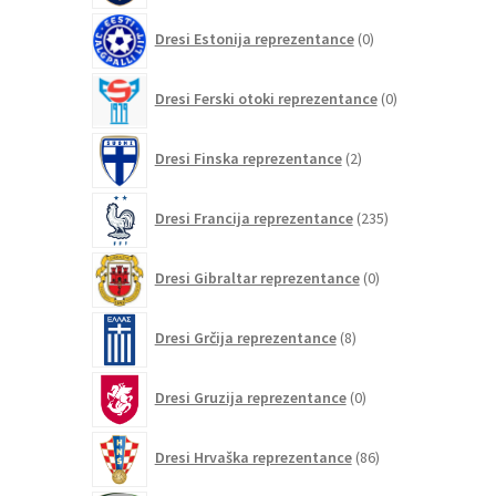
0
Dresi Estonija reprezentance
0
izdelkov
0
Dresi Ferski otoki reprezentance
0
izdelkov
2
Dresi Finska reprezentance
2
izdelka
235
Dresi Francija reprezentance
235
izdelkov
0
Dresi Gibraltar reprezentance
0
izdelkov
8
Dresi Grčija reprezentance
8
izdelkov
0
Dresi Gruzija reprezentance
0
izdelkov
86
Dresi Hrvaška reprezentance
86
izdelkov