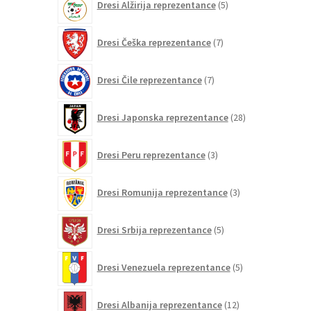
Dresi Alžirija reprezentance
5
izdelkov
7
Dresi Češka reprezentance
7
izdelkov
7
Dresi Čile reprezentance
7
izdelkov
28
Dresi Japonska reprezentance
28
izdelkov
3
Dresi Peru reprezentance
3
izdelki
3
Dresi Romunija reprezentance
3
izdelki
5
Dresi Srbija reprezentance
5
izdelkov
5
Dresi Venezuela reprezentance
5
izdelkov
12
Dresi Albanija reprezentance
12
izdelkov