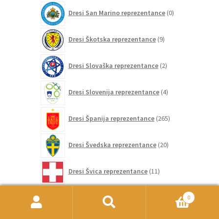
0
Dresi San Marino reprezentance
0
izdelkov
9
Dresi Škotska reprezentance
9
izdelkov
2
Dresi Slovaška reprezentance
2
izdelka
4
Dresi Slovenija reprezentance
4
izdelki
265
Dresi Španija reprezentance
265
izdelkov
20
Dresi Švedska reprezentance
20
izdelkov
11
Dresi Švica reprezentance
11
izdelkov
4
Dresi Ukrajina reprezentance
4
0
izdelki
Išči:
Iskanje
20