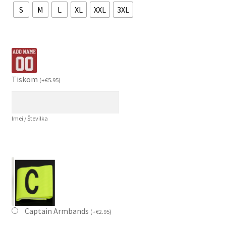
S
M
L
XL
XXL
3XL
Tiskom
(
+
€
5.95
)
Imei / Številka
Captain Armbands
(
+
€
2.95
)