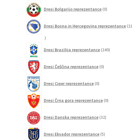
0
Dresi Bolgarijo reprezentance
0
izdelkov
Dresi Bosna in Hercegovina reprezentance
21
21
izdelkov
240
Dresi Brazilija reprezentance
240
izdelkov
0
Dresi Češčina reprezentance
0
izdelkov
0
Dresi Ciper reprezentance
0
izdelkov
0
Dresi Črna gora reprezentance
0
izdelkov
32
Dresi Danska reprezentance
32
izdelkov
5
Dresi Ekvador reprezentance
5
izdelkov