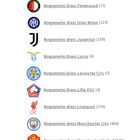
13
Nogometni Dresi Feyenoord
13
izdelkov
218
Nogometni dresi Inter Milan
218
izdelkov
186
Nogometni dresi Juventus
186
izdelkov
4
Nogometni Dresi Lazio
4
izdelki
0
Nogometni Dresi Leicester City
0
izdelkov
4
Nogometni Dresi Lille OSC
4
izdelki
376
Nogometni dresi Liverpool
376
izdelkov
464
Nogometni dresi Manchester City
464
izdelkov
325