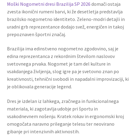
Moški Nogometni dresi Brazilija SP 2026
domači ostaja
zvesta ikonični rumeni barvi, ki že desetletja predstavlja
brazilsko nogometno identiteto. Zeleno-modri detajli in
uradni grb reprezentance dodajo svež, energičen in takoj
prepoznaven športni značaj.
Brazilija ima edinstveno nogometno zgodovino, saj je
edina reprezentanca z rekordnim številom naslovov
svetovnega prvaka. Nogomet je tam del kulture in
vsakdanjega življenja, slog igre pa je svetovno znan po
kreativnosti, tehnični svobodi in napadalni improvizaciji, ki
je oblikovala generacije legend.
Dres je izdelan iz lahkega, zračnega in funkcionalnega
materiala, ki zagotavlja udobje pri športu in
vsakodnevnem nošenju. Kratek rokav in ergonomski kroj
omogočata naravno prileganje telesu ter neovirano
gibanje pri intenzivnih aktivnostih.