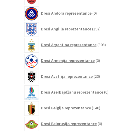
0
Dresi Andora reprezentance
0
izdelkov
197
Dresi Anglija reprezentance
197
izdelkov
308
Dresi Argentina reprezentance
308
izdelkov
0
Dresi Armenija reprezentance
0
izdelkov
20
Dresi Avstrija reprezentance
20
izdelkov
0
Dresi Azerbajdžanu reprezentance
0
izdelkov
140
Dresi Belgija reprezentance
140
izdelkov
0
Dresi Belorusijo reprezentance
0
izdelkov