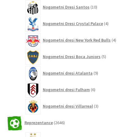
10
Nogometni Dresi Santos
10
izdelkov
4
Nogometni Dresi Crystal Palace
4
izdelki
4
Nogometni dresi New York Red Bulls
4
izdelki
5
Nogometni Dresi Boca Juniors
5
izdelkov
9
Nogometni dresi Atalanta
9
izdelkov
6
Nogometni dresi Fulham
6
izdelkov
3
Nogometni dresi Villarreal
3
izdelki
2646
Reprezentance
2646
izdelkov
5