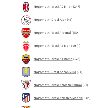
247
Nogometni dresi AC Milan
247
izdelkov
46
Nogometni Dresi Ajax
46
izdelkov
350
Nogometni dresi Arsenal
350
izdelkov
8
Nogometni dresi AS Monaco
8
izdelkov
124
Nogometni dresi As Roma
124
izdelkov
71
Nogometni Dresi Aston Villa
71
izdelkov
24
Nogometni dresi Athletic Bilbao
24
izdelkov
184
Nogometni dresi Atletico Madrid
184
izdelkov
708