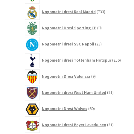
733
Nogometni dresi Real Madrid
733
izdelkov
0
Nogometni Dresi Sporting CP
0
izdelkov
23
Nogometni dresi SSC Napoli
23
izdelkov
256
Nogometni dresi Tottenham Hotspur
256
izdelko
9
Nogometni Dresi Valencia
9
izdelkov
11
Nogometni dresi West Ham United
11
izdelkov
60
Nogometni Dresi Wolves
60
izdelkov
31
Nogometni dresi Bayer Leverkusen
31
izdelkov