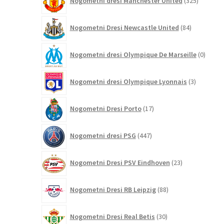
Nogometni dresi Manchester United
325
izdelkov
84
Nogometni Dresi Newcastle United
84
izdelkov
0
Nogometni dresi Olympique De Marseille
0
izdelk
3
Nogometni dresi Olympique Lyonnais
3
izdelki
17
Nogometni Dresi Porto
17
izdelkov
447
Nogometni dresi PSG
447
izdelkov
23
Nogometni Dresi PSV Eindhoven
23
izdelkov
88
Nogometni Dresi RB Leipzig
88
izdelkov
30
Nogometni Dresi Real Betis
30
izdelkov