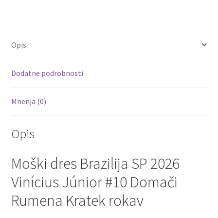
ce
wi
m
nt
e
h
rokav
b
tt
ai
er
d
ar
količina
o
er
l
es
di
e
Opis
o
t
t
k
Dodatne podrobnosti
Mnenja (0)
Opis
Moški dres Brazilija SP 2026
Vinícius Júnior #10 Domači
Rumena Kratek rokav