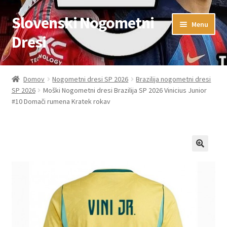
Slovenski Nogometni
Skip
Skip
Menu
to
to
Dresi
navigation
content
Domov
Domov
Nogometni dresi SP 2026
Brazilija nogometni dresi
SP 2026
Moški Nogometni dresi Brazilija SP 2026 Vinicius Junior
Blog
#10 Domači rumena Kratek rokav
FAQs
Kontaktiraj nas
Košarica
Moj račun
Trgovina