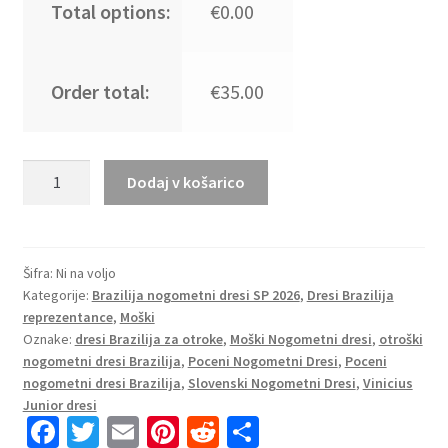
Total options:
€0.00
Order total:
€35.00
Moški
Dodaj v košarico
Nogometni
dresi
Brazilija
SP
Šifra:
Ni na voljo
Kategorije:
Brazilija nogometni dresi SP 2026
,
Dresi Brazilija
2026
reprezentance
,
Moški
Vinicius
Oznake:
dresi Brazilija za otroke
,
Moški Nogometni dresi
,
otroški
Junior
nogometni dresi Brazilija
,
Poceni Nogometni Dresi
,
Poceni
#10
nogometni dresi Brazilija
,
Slovenski Nogometni Dresi
,
Vinicius
Domači
Junior dresi
rumena
Fa
T
E
Pi
R
S
Kratek