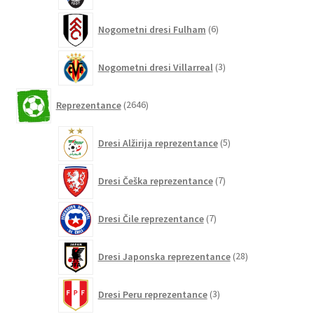
6
Nogometni dresi Fulham
6
izdelkov
3
Nogometni dresi Villarreal
3
izdelki
2646
Reprezentance
2646
izdelkov
5
Dresi Alžirija reprezentance
5
izdelkov
7
Dresi Češka reprezentance
7
izdelkov
7
Dresi Čile reprezentance
7
izdelkov
28
Dresi Japonska reprezentance
28
izdelkov
3
Dresi Peru reprezentance
3
izdelki