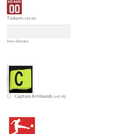
Tiskom
(
+
€
5.95
)
Imei / Številka
Captain Armbands
(
+
€
2.95
)