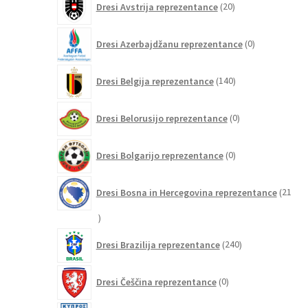
Dresi Avstrija reprezentance
20
izdelkov
0
Dresi Azerbajdžanu reprezentance
0
izdelkov
140
Dresi Belgija reprezentance
140
izdelkov
0
Dresi Belorusijo reprezentance
0
izdelkov
0
Dresi Bolgarijo reprezentance
0
izdelkov
Dresi Bosna in Hercegovina reprezentance
21
21
izdelkov
240
Dresi Brazilija reprezentance
240
izdelkov
0
Dresi Češčina reprezentance
0
izdelkov