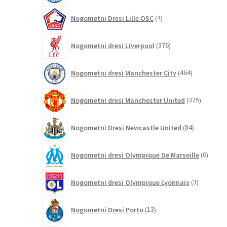
4
Nogometni Dresi Lille OSC
4
izdelki
376
Nogometni dresi Liverpool
376
izdelkov
464
Nogometni dresi Manchester City
464
izdelkov
325
Nogometni dresi Manchester United
325
izdelkov
84
Nogometni Dresi Newcastle United
84
izdelkov
0
Nogometni dresi Olympique De Marseille
0
izdelk
3
Nogometni dresi Olympique Lyonnais
3
izdelki
13
Nogometni Dresi Porto
13
izdelkov