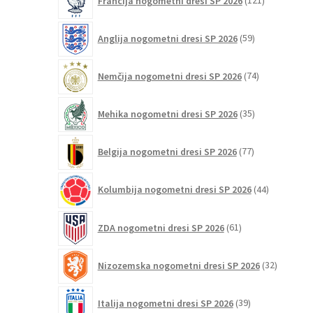
Francija nogometni dresi SP 2026
121
izdelkov
59
Anglija nogometni dresi SP 2026
59
izdelkov
74
Nemčija nogometni dresi SP 2026
74
izdelkov
35
Mehika nogometni dresi SP 2026
35
izdelkov
77
Belgija nogometni dresi SP 2026
77
izdelkov
44
Kolumbija nogometni dresi SP 2026
44
izdelkov
61
ZDA nogometni dresi SP 2026
61
izdelkov
32
Nizozemska nogometni dresi SP 2026
32
izdelkov
39
Italija nogometni dresi SP 2026
39
izdelkov