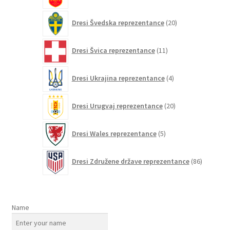
20
Dresi Švedska reprezentance
20
izdelkov
11
Dresi Švica reprezentance
11
izdelkov
4
Dresi Ukrajina reprezentance
4
izdelki
20
Dresi Urugvaj reprezentance
20
izdelkov
5
Dresi Wales reprezentance
5
izdelkov
86
Dresi Združene države reprezentance
86
izdelkov
Name