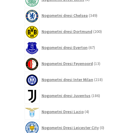
izdelkov
349
Nogometni dresi Chelsea
349
izdelkov
200
Nogometni dresi Dortmund
200
izdelkov
67
Nogometni dresi Everton
67
izdelkov
13
Nogometni Dresi Feyenoord
13
izdelkov
218
Nogometni dresi Inter Milan
218
izdelkov
186
Nogometni dresi Juventus
186
izdelkov
4
Nogometni Dresi Lazio
4
izdelki
0
Nogometni Dresi Leicester City
0
izdelkov