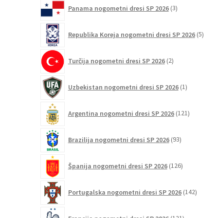
3
Panama nogometni dresi SP 2026
3
izdelki
5
Republika Koreja nogometni dresi SP 2026
5
izdel
2
Turčija nogometni dresi SP 2026
2
izdelka
1
Uzbekistan nogometni dresi SP 2026
1
izdelek
121
Argentina nogometni dresi SP 2026
121
izdelkov
93
Brazilija nogometni dresi SP 2026
93
izdelkov
126
Španija nogometni dresi SP 2026
126
izdelkov
142
Portugalska nogometni dresi SP 2026
142
izdelko
121