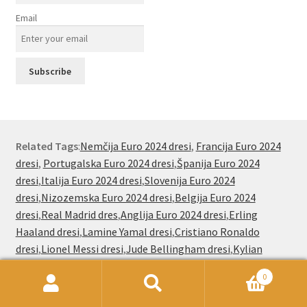
Email
Related Tags
:
Nemčija Euro 2024 dresi
,
Francija Euro 2024
dresi
,
Portugalska Euro 2024 dresi
,
Španija Euro 2024
dresi
,
Italija Euro 2024 dresi
,
Slovenija Euro 2024
dresi
,
Nizozemska Euro 2024 dresi
,
Belgija Euro 2024
dresi
,
Real Madrid dres
,
Anglija Euro 2024 dresi
,
Erling
Haaland dresi
,
Lamine Yamal dresi
,
Cristiano Ronaldo
dresi
,
Lionel Messi dresi
,
Jude Bellingham dresi
,
Kylian
Mbappe dresi
,
Jude Bellingham dresi
,
Paez Gavi dresi
0
Išči:
Iskanje