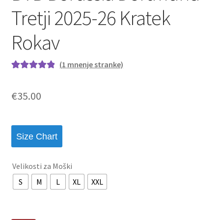
Tretji 2025-26 Kratek
Rokav
(
1
mnenje stranke)
Ocenjeno z
1
5.00
od 5 na
€
35.00
podlagi ocene
stranke
Size Chart
Velikosti za Moški
S
M
L
XL
XXL