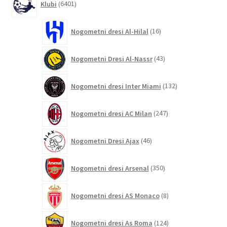
Klubi
6401
izdelek
16
Nogometni dresi Al-Hilal
16
izdelkov
43
Nogometni Dresi Al-Nassr
43
izdelkov
132
Nogometni dresi Inter Miami
132
izdelkov
247
Nogometni dresi AC Milan
247
izdelkov
46
Nogometni Dresi Ajax
46
izdelkov
350
Nogometni dresi Arsenal
350
izdelkov
8
Nogometni dresi AS Monaco
8
izdelkov
124
Nogometni dresi As Roma
124