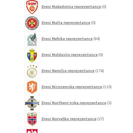
0
Dresi Makedonija reprezentance
0
izdelkov
0
Dresi Malta reprezentance
0
izdelkov
84
Dresi Mehika reprezentance
84
izdelkov
0
Dresi Moldavijo reprezentance
0
izdelkov
174
Dresi Nemčija reprezentance
174
izdelkov
110
Dresi Nizozemska reprezentance
110
izdelkov
3
Dresi Northern Irska reprezentance
3
izdelki
27
Dresi Norveška reprezentance
27
izdelkov
17