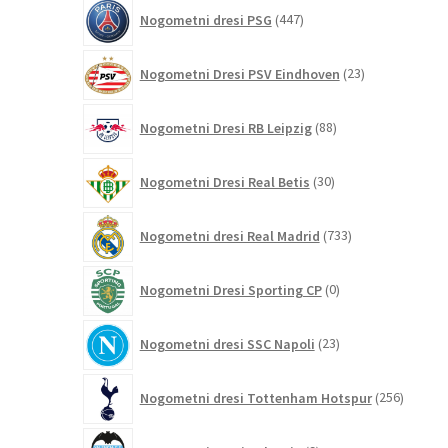
447
Nogometni dresi PSG
447
izdelkov
23
Nogometni Dresi PSV Eindhoven
23
izdelkov
88
Nogometni Dresi RB Leipzig
88
izdelkov
30
Nogometni Dresi Real Betis
30
izdelkov
733
Nogometni dresi Real Madrid
733
izdelkov
0
Nogometni Dresi Sporting CP
0
izdelkov
23
Nogometni dresi SSC Napoli
23
izdelkov
256
Nogometni dresi Tottenham Hotspur
256
izdelko
9