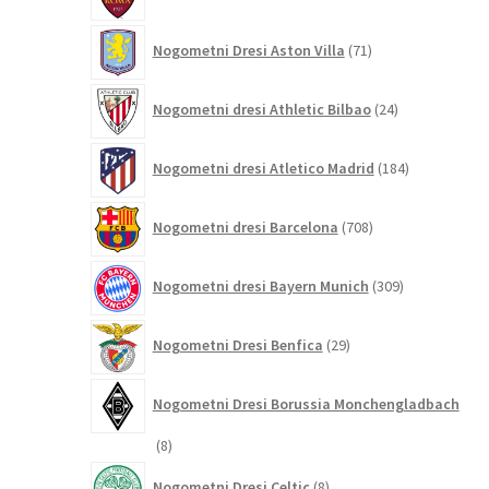
izdelkov
71
Nogometni Dresi Aston Villa
71
izdelkov
24
Nogometni dresi Athletic Bilbao
24
izdelkov
184
Nogometni dresi Atletico Madrid
184
izdelkov
708
Nogometni dresi Barcelona
708
izdelkov
309
Nogometni dresi Bayern Munich
309
izdelkov
29
Nogometni Dresi Benfica
29
izdelkov
Nogometni Dresi Borussia Monchengladbach
8
8
izdelkov
8
Nogometni Dresi Celtic
8