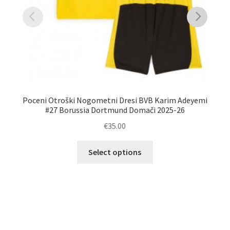
Poceni Otroški Nogometni Dresi BVB Karim Adeyemi
#27 Borussia Dortmund Domači 2025-26
€
35.00
Ta
Select options
izdelek
Že
ima
več
različic.
Možnosti
lahko