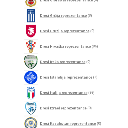
izdelkov
8
Dresi Grčija reprezentance
8
izdelkov
0
Dresi Gruzija reprezentance
0
izdelkov
86
Dresi Hrvaška reprezentance
86
izdelkov
0
Dresi Irska reprezentance
0
izdelkov
1
Dresi Islandija reprezentance
1
izdelek
99
Dresi Italija reprezentance
99
izdelkov
0
Dresi Izrael reprezentance
0
izdelkov
0
Dresi Kazahstan reprezentance
0
izdelkov