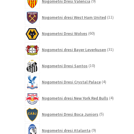
Nogometni Dresi Valencia
9
izdelkov
11
Nogometni dresi West Ham United
11
izdelkov
60
Nogometni Dresi Wolves
60
izdelkov
31
Nogometni dresi Bayer Leverkusen
31
izdelkov
10
Nogometni Dresi Santos
10
izdelkov
4
Nogometni Dresi Crystal Palace
4
izdelki
4
Nogometni dresi New York Red Bulls
4
izdelki
5
Nogometni Dresi Boca Juniors
5
izdelkov
9
Nogometni dresi Atalanta
9
izdelkov