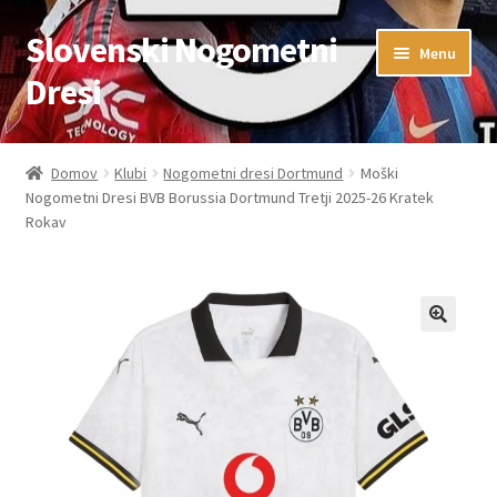
Slovenski Nogometni
Skip
Skip
Menu
to
to
Dresi
navigation
content
Domov
Domov
Klubi
Nogometni dresi Dortmund
Moški
Nogometni Dresi BVB Borussia Dortmund Tretji 2025-26 Kratek
Blog
Rokav
FAQs
Kontaktiraj nas
Košarica
Moj račun
Trgovina