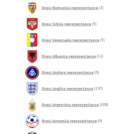
3
Dresi Romunija reprezentance
3
izdelki
5
Dresi Srbija reprezentance
5
izdelkov
5
Dresi Venezuela reprezentance
5
izdelkov
12
Dresi Albanija reprezentance
12
izdelkov
0
Dresi Andora reprezentance
0
izdelkov
197
Dresi Anglija reprezentance
197
izdelkov
308
Dresi Argentina reprezentance
308
izdelkov
0
Dresi Armenija reprezentance
0
izdelkov
20