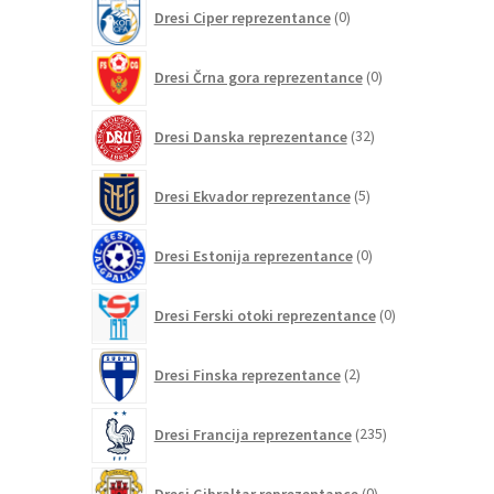
0
Dresi Ciper reprezentance
0
izdelkov
0
Dresi Črna gora reprezentance
0
izdelkov
32
Dresi Danska reprezentance
32
izdelkov
5
Dresi Ekvador reprezentance
5
izdelkov
0
Dresi Estonija reprezentance
0
izdelkov
0
Dresi Ferski otoki reprezentance
0
izdelkov
2
Dresi Finska reprezentance
2
izdelka
235
Dresi Francija reprezentance
235
izdelkov
0
Dresi Gibraltar reprezentance
0