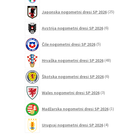
25
Japonska nogometni dresi SP 2026
25
izdelkov
6
Avstrija nogometni dresi SP 2026
6
izdelkov
5
Čile nogometni dresi SP 2026
5
izdelkov
48
Hrvaška nogometni dresi SP 2026
48
izdelkov
6
Škotska nogometni dresi SP 2026
6
izdelkov
3
Wales nogometni dresi SP 2026
3
izdelki
1
Madžarska nogometni dresi SP 2026
1
izdelek
4
Urugvaj nogometni dresi SP 2026
4
izdelki