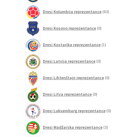
63
Dresi Kolumbija reprezentance
63
izdelkov
0
Dresi Kosovo reprezentance
0
izdelkov
1
Dresi Kostarika reprezentance
1
izdelek
0
Dresi Latvija reprezentance
0
izdelkov
0
Dresi Lihtenštajn reprezentance
0
izdelkov
0
Dresi Litva reprezentance
0
izdelkov
0
Dresi Luksemburg reprezentance
0
izdelkov
3
Dresi Madžarska reprezentance
3
izdelki