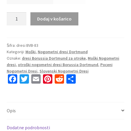
Moški
Dodaj v košarico
Nogometni
Dresi
BVB
Borussia
Šifra:
dresi BVB-83
Kategoriji:
Moški
,
Nogometni dresi Dortmund
Dortmund
Oznake:
dresi Borussia Dortmund za otroke
,
Moški Nogometni
Tretji
dresi
,
otroški nogometni dresi Borussia Dortmund
,
Poceni
2025-
Nogometni Dresi
,
Slovenski Nogometni Dresi
26
Fa
T
E
Pi
R
S
Kratek
ce
wi
m
nt
e
h
Rokav
b
tt
ai
er
d
ar
količina
o
er
l
es
di
e
Opis
o
t
t
k
Dodatne podrobnosti