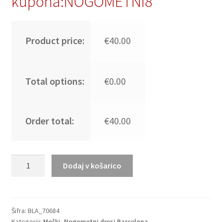
kupona:NOGOMETNI8
Product price:
€40.00
Total options:
€0.00
Order total:
€40.00
Moški
Dodaj v košarico
Nogometni
dresi
FC
Barcelona
Šifra:
BLA_70684
Kategoriji:
Moški
,
Nogometni dresi Barcelona
Domači