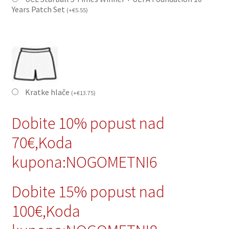
Years Patch Set
(
+
€
5.55
)
Kratke hlače
(
+
€
13.75
)
Dobite 10% popust nad
70€,Koda
kupona:NOGOMETNI6
Dobite 15% popust nad
100€,Koda