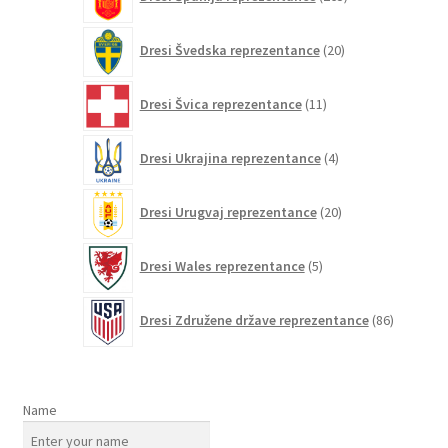
izdelkov
20
Dresi Švedska reprezentance
20
izdelkov
11
Dresi Švica reprezentance
11
izdelkov
4
Dresi Ukrajina reprezentance
4
izdelki
20
Dresi Urugvaj reprezentance
20
izdelkov
5
Dresi Wales reprezentance
5
izdelkov
86
Dresi Združene države reprezentance
86
izdelkov
Name