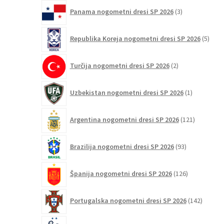
3
Panama nogometni dresi SP 2026
3
izdelki
5
Republika Koreja nogometni dresi SP 2026
5
izdel
2
Turčija nogometni dresi SP 2026
2
izdelka
1
Uzbekistan nogometni dresi SP 2026
1
izdelek
121
Argentina nogometni dresi SP 2026
121
izdelkov
93
Brazilija nogometni dresi SP 2026
93
izdelkov
126
Španija nogometni dresi SP 2026
126
izdelkov
142
Portugalska nogometni dresi SP 2026
142
izdelko
121