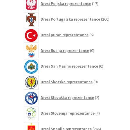
Dresi Poljska reprezentance
17
izdelkov
260
Dresi Portugalska reprezentance
260
izdelkov
6
Dresi puran reprezentance
6
izdelkov
0
Dresi Rusija reprezentance
0
izdelkov
0
Dresi San Marino reprezentance
0
izdelkov
9
Dresi Škotska reprezentance
9
izdelkov
2
Dresi Slovaška reprezentance
2
izdelka
4
Dresi Slovenija reprezentance
4
izdelki
265
Dresi Španija reprezentance
265