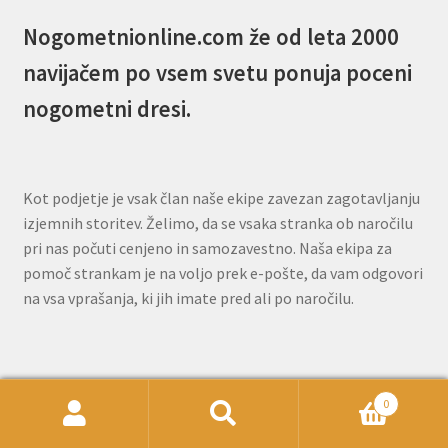
Nogometnionline.com že od leta 2000
navijačem po vsem svetu ponuja poceni
nogometni dresi.
Kot podjetje je vsak član naše ekipe zavezan zagotavljanju
izjemnih storitev. Želimo, da se vsaka stranka ob naročilu
pri nas počuti cenjeno in samozavestno. Naša ekipa za
pomoč strankam je na voljo prek e-pošte, da vam odgovori
na vsa vprašanja, ki jih imate pred ali po naročilu.
E-novice:Bodite obveščeni o novostih in
0
posebnih ponudbah!
Išči:
Iskanje