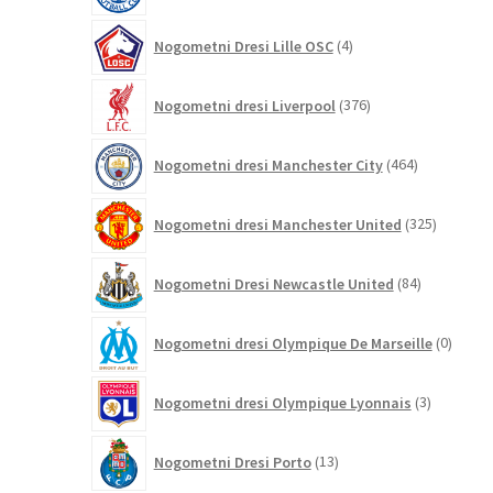
4
Nogometni Dresi Lille OSC
4
izdelki
376
Nogometni dresi Liverpool
376
izdelkov
464
Nogometni dresi Manchester City
464
izdelkov
325
Nogometni dresi Manchester United
325
izdelkov
84
Nogometni Dresi Newcastle United
84
izdelkov
0
Nogometni dresi Olympique De Marseille
0
izdelk
3
Nogometni dresi Olympique Lyonnais
3
izdelki
13
Nogometni Dresi Porto
13
izdelkov