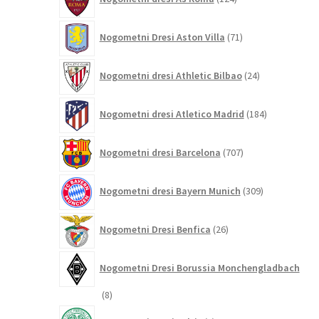
izdelkov
71
Nogometni Dresi Aston Villa
71
izdelkov
24
Nogometni dresi Athletic Bilbao
24
izdelkov
184
Nogometni dresi Atletico Madrid
184
izdelkov
707
Nogometni dresi Barcelona
707
izdelkov
309
Nogometni dresi Bayern Munich
309
izdelkov
26
Nogometni Dresi Benfica
26
izdelkov
Nogometni Dresi Borussia Monchengladbach
8
8
izdelkov
8