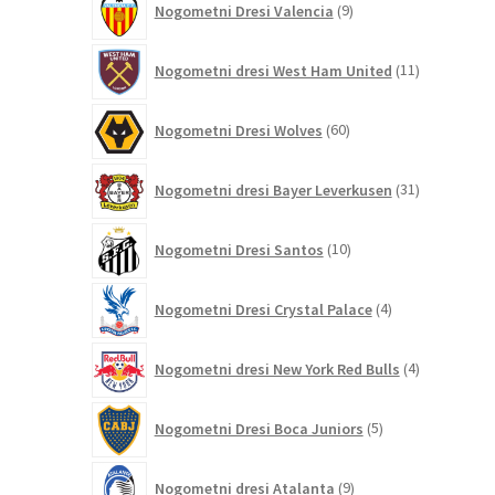
Nogometni Dresi Valencia
9
izdelkov
11
Nogometni dresi West Ham United
11
izdelkov
60
Nogometni Dresi Wolves
60
izdelkov
31
Nogometni dresi Bayer Leverkusen
31
izdelkov
10
Nogometni Dresi Santos
10
izdelkov
4
Nogometni Dresi Crystal Palace
4
izdelki
4
Nogometni dresi New York Red Bulls
4
izdelki
5
Nogometni Dresi Boca Juniors
5
izdelkov
9
Nogometni dresi Atalanta
9