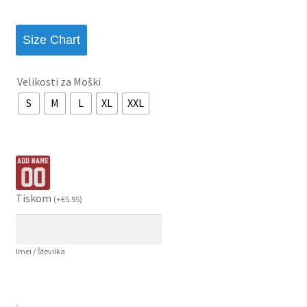
Size Chart
Velikosti za Moški
S
M
L
XL
XXL
Tiskom
(
+
€
5.95
)
Imei / Številka