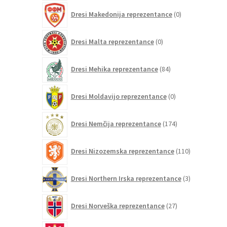
0
Dresi Makedonija reprezentance
0
izdelkov
0
Dresi Malta reprezentance
0
izdelkov
84
Dresi Mehika reprezentance
84
izdelkov
0
Dresi Moldavijo reprezentance
0
izdelkov
174
Dresi Nemčija reprezentance
174
izdelkov
110
Dresi Nizozemska reprezentance
110
izdelkov
3
Dresi Northern Irska reprezentance
3
izdelki
27
Dresi Norveška reprezentance
27
izdelkov
17