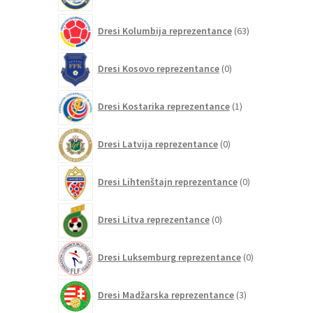
63
Dresi Kolumbija reprezentance
63
izdelkov
0
Dresi Kosovo reprezentance
0
izdelkov
1
Dresi Kostarika reprezentance
1
izdelek
0
Dresi Latvija reprezentance
0
izdelkov
0
Dresi Lihtenštajn reprezentance
0
izdelkov
0
Dresi Litva reprezentance
0
izdelkov
0
Dresi Luksemburg reprezentance
0
izdelkov
3
Dresi Madžarska reprezentance
3
izdelki