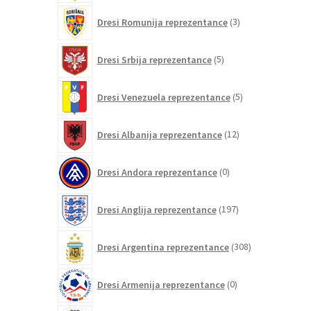
3
Dresi Romunija reprezentance
3
izdelki
5
Dresi Srbija reprezentance
5
izdelkov
5
Dresi Venezuela reprezentance
5
izdelkov
12
Dresi Albanija reprezentance
12
izdelkov
0
Dresi Andora reprezentance
0
izdelkov
197
Dresi Anglija reprezentance
197
izdelkov
308
Dresi Argentina reprezentance
308
izdelkov
0
Dresi Armenija reprezentance
0
izdelkov