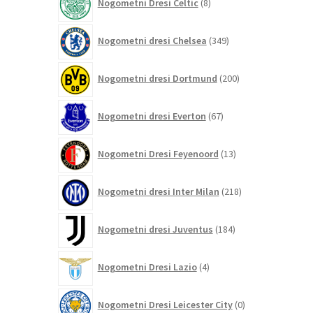
Nogometni Dresi Celtic
8
izdelkov
349
Nogometni dresi Chelsea
349
izdelkov
200
Nogometni dresi Dortmund
200
izdelkov
67
Nogometni dresi Everton
67
izdelkov
13
Nogometni Dresi Feyenoord
13
izdelkov
218
Nogometni dresi Inter Milan
218
izdelkov
184
Nogometni dresi Juventus
184
izdelkov
4
Nogometni Dresi Lazio
4
izdelki
0
Nogometni Dresi Leicester City
0
izdelkov