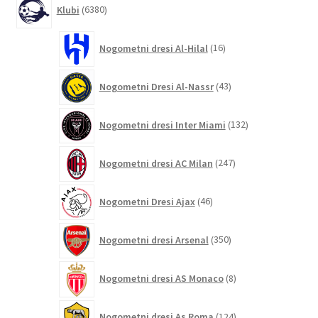
6380
Klubi
6380
izdelkov
16
Nogometni dresi Al-Hilal
16
izdelkov
43
Nogometni Dresi Al-Nassr
43
izdelkov
132
Nogometni dresi Inter Miami
132
izdelkov
247
Nogometni dresi AC Milan
247
izdelkov
46
Nogometni Dresi Ajax
46
izdelkov
350
Nogometni dresi Arsenal
350
izdelkov
8
Nogometni dresi AS Monaco
8
izdelkov
124
Nogometni dresi As Roma
124