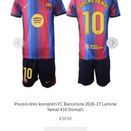
Poceni dres kompleti FC Barcelona 2026-27 Lamine
Ku
Yamal #10 Domači
€
39.00
Ta