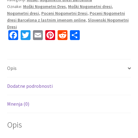
Oznake:
Moški Nogometni Dres
,
Moški Nogometni dresi
,
2023
Nogometni dresi
,
Poceni Nogometni Dresi
,
Poceni Nogometni
Kratek
dresi Barcelona z lastnim imenom online
,
Slovenski Nogometni
Rokav
Dresi
+
Fa
T
E
Pi
R
S
Kratke
ce
wi
m
nt
e
h
hlače
b
tt
ai
er
d
ar
A.INIESTA
o
er
l
es
di
e
8
Opis
količina
o
t
t
k
Dodatne podrobnosti
Mnenja (0)
Opis