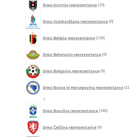
20
Dresi Avstrija reprezentance
20
izdelkov
0
Dresi Azerbajdžanu reprezentance
0
izdelkov
140
Dresi Belgija reprezentance
140
izdelkov
0
Dresi Belorusijo reprezentance
0
izdelkov
0
Dresi Bolgarijo reprezentance
0
izdelkov
Dresi Bosna in Hercegovina reprezentance
21
21
izdelkov
240
Dresi Brazilija reprezentance
240
izdelkov
0
Dresi Češčina reprezentance
0
izdelkov