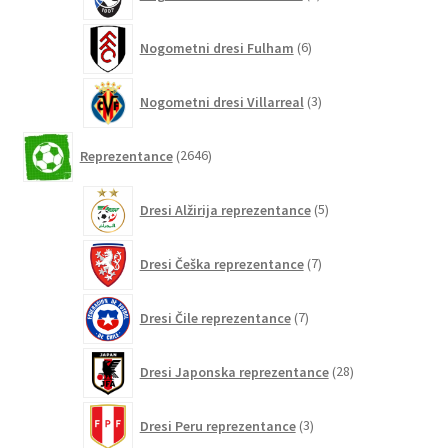
izdelkov
6
Nogometni dresi Fulham
6
izdelkov
3
Nogometni dresi Villarreal
3
izdelki
2646
Reprezentance
2646
izdelkov
5
Dresi Alžirija reprezentance
5
izdelkov
7
Dresi Češka reprezentance
7
izdelkov
7
Dresi Čile reprezentance
7
izdelkov
28
Dresi Japonska reprezentance
28
izdelkov
3
Dresi Peru reprezentance
3
izdelki