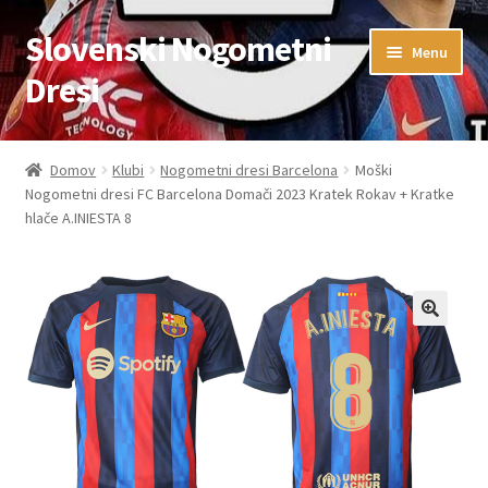
Slovenski Nogometni
Skip
Skip
Menu
to
to
Dresi
navigation
content
Domov
Domov
Klubi
Nogometni dresi Barcelona
Moški
Nogometni dresi FC Barcelona Domači 2023 Kratek Rokav + Kratke
Blog
hlače A.INIESTA 8
FAQs
Kontaktiraj nas
Košarica
Moj račun
Trgovina