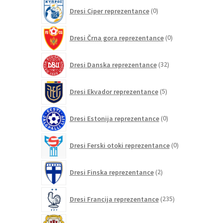
0
Dresi Ciper reprezentance
0
izdelkov
0
Dresi Črna gora reprezentance
0
izdelkov
32
Dresi Danska reprezentance
32
izdelkov
5
Dresi Ekvador reprezentance
5
izdelkov
0
Dresi Estonija reprezentance
0
izdelkov
0
Dresi Ferski otoki reprezentance
0
izdelkov
2
Dresi Finska reprezentance
2
izdelka
235
Dresi Francija reprezentance
235
izdelkov
0