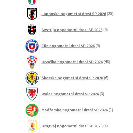
izdelkov
25
Japonska nogometni dresi SP 2026
25
izdelkov
6
Avstrija nogometni dresi SP 2026
6
izdelkov
5
Čile nogometni dresi SP 2026
5
izdelkov
48
Hrvaška nogometni dresi SP 2026
48
izdelkov
6
Škotska nogometni dresi SP 2026
6
izdelkov
3
Wales nogometni dresi SP 2026
3
izdelki
1
Madžarska nogometni dresi SP 2026
1
izdelek
4
Urugvaj nogometni dresi SP 2026
4
izdelki