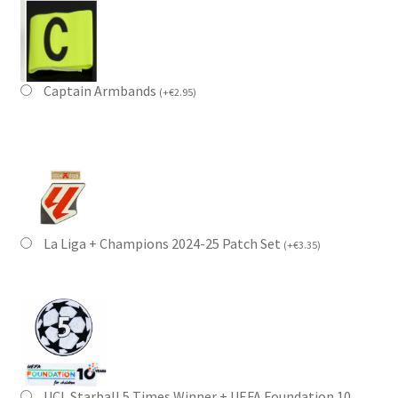
Captain Armbands
(
+
€
2.95
)
La Liga + Champions 2024-25 Patch Set
(
+
€
3.35
)
UCL Starball 5 Times Winner + UEFA Foundation 10