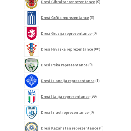
Dresi Gibraltar reprezentance
0
izdelkov
8
Dresi Grčija reprezentance
8
izdelkov
0
Dresi Gruzija reprezentance
0
izdelkov
86
Dresi Hrvaška reprezentance
86
izdelkov
0
Dresi Irska reprezentance
0
izdelkov
1
Dresi Islandija reprezentance
1
izdelek
99
Dresi Italija reprezentance
99
izdelkov
0
Dresi Izrael reprezentance
0
izdelkov
0
Dresi Kazahstan reprezentance
0
izdelkov