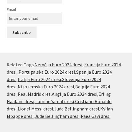
Email
Related Tags
:
Nemčija Euro 2024 dresi
,
Francija Euro 2024
dresi
,
Portugalska Euro 2024 dresi
,
Španija Euro 2024
dresi
,
Italija Euro 2024 dresi
,
Slovenija Euro 2024
dresi
,
Nizozemska Euro 2024 dresi
,
Belgija Euro 2024
dresi
,
Real Madrid dres
,
Anglija Euro 2024 dresi
,
Erling
Haaland dresi
,
Lamine Yamal dresi
,
Cristiano Ronaldo
dresi
,
Lionel Messi dresi
,
Jude Bellingham dresi
,
Kylian
Mbappe dresi
,
Jude Bellingham dresi
,
Paez Gavi dresi