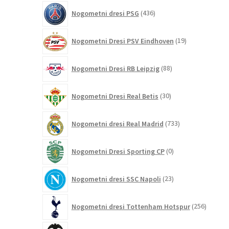
436
Nogometni dresi PSG
436
izdelkov
19
Nogometni Dresi PSV Eindhoven
19
izdelkov
88
Nogometni Dresi RB Leipzig
88
izdelkov
30
Nogometni Dresi Real Betis
30
izdelkov
733
Nogometni dresi Real Madrid
733
izdelkov
0
Nogometni Dresi Sporting CP
0
izdelkov
23
Nogometni dresi SSC Napoli
23
izdelkov
256
Nogometni dresi Tottenham Hotspur
256
izdelko
9