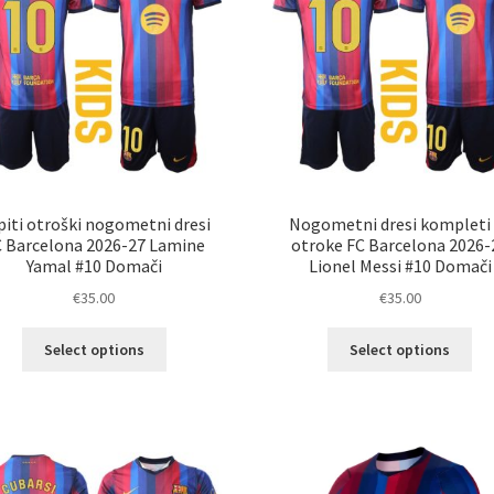
piti otroški nogometni dresi
Nogometni dresi kompleti
 Barcelona 2026-27 Lamine
otroke FC Barcelona 2026-
Yamal #10 Domači
Lionel Messi #10 Domači
€
35.00
€
35.00
Ta
Ta
Select options
Select options
izdelek
izd
ima
im
več
ve
različic.
razl
Možnosti
Mož
lahko
lah