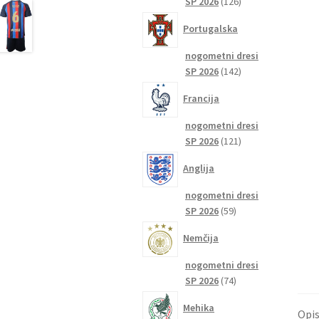
126
SP 2026
126
izdelkov
Portugalska
nogometni dresi
142
SP 2026
142
izdelkov
Francija
nogometni dresi
121
SP 2026
121
izdelkov
Anglija
nogometni dresi
59
SP 2026
59
izdelkov
Nemčija
nogometni dresi
74
SP 2026
74
izdelkov
Mehika
Opi