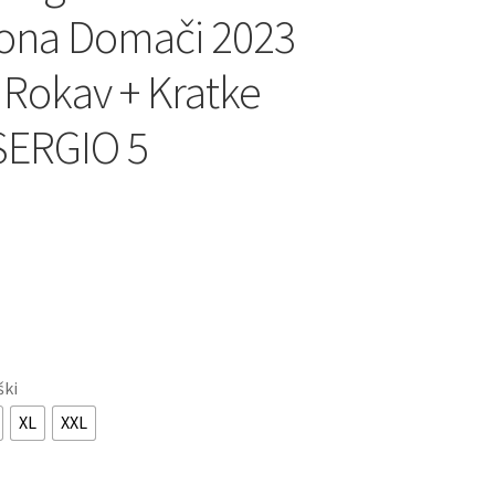
ona Domači 2023
 Rokav + Kratke
SERGIO 5
ški
XL
XXL