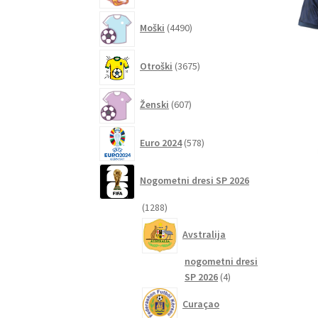
4490
Moški
4490
izdelkov
3675
Otroški
3675
izdelkov
607
Ženski
607
izdelkov
578
Euro 2024
578
izdelkov
Nogometni dresi SP 2026
1288
1288
izdelkov
Avstralija
nogometni dresi
4
SP 2026
4
izdelki
Curaçao