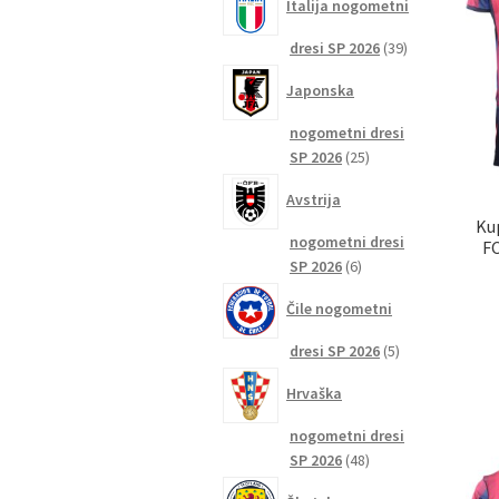
Italija nogometni
39
dresi SP 2026
39
izdelkov
Japonska
nogometni dresi
25
SP 2026
25
izdelkov
Avstrija
Ku
nogometni dresi
FC
6
SP 2026
6
izdelkov
Čile nogometni
5
dresi SP 2026
5
izdelkov
Hrvaška
nogometni dresi
48
SP 2026
48
izdelkov