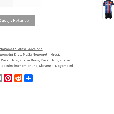
Dodaj v košarico
Nogometni dresi Barcelona
gometni Dres
,
Moški Nogometni dresi
,
,
Poceni Nogometni Dresi
,
Poceni Nogometni
z lastnim imenom online
,
Slovenski Nogometni
E
Pi
R
S
m
nt
e
h
ai
er
d
ar
l
es
di
e
t
t