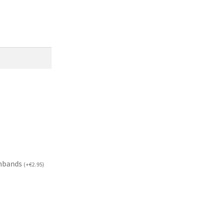
mbands
(
+
€
2.95
)