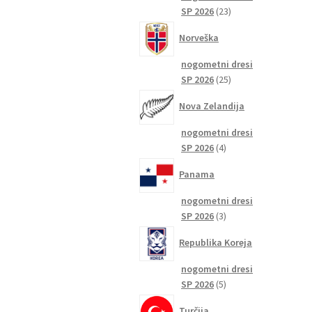
23
SP 2026
23
izdelkov
Norveška
nogometni dresi
25
SP 2026
25
izdelkov
Nova Zelandija
nogometni dresi
4
SP 2026
4
izdelki
Panama
nogometni dresi
3
SP 2026
3
izdelki
Republika Koreja
nogometni dresi
5
SP 2026
5
izdelkov
Turčija