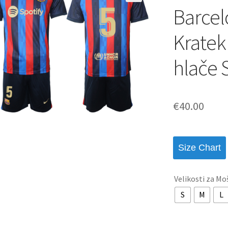
Barcel
Kratek
hlače 
€
40.00
Size Chart
Velikosti za Mo
S
M
L