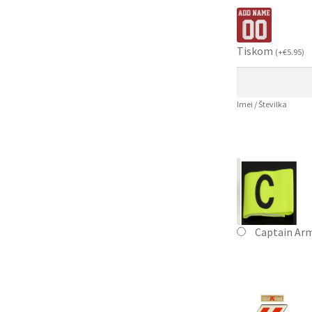
Tiskom
(
+
€
5.95
)
Imei / Številka
Captain Ar