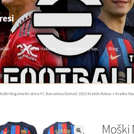
resi
račun
Zaključek nakupa
Kontaktiraj nas
Blog
oj račun
Trgovina
Zaključek nakupa
Moški Nogometni dresi FC Barcelona Domači 2023 Kratek Rokav + Kratke hl
Moški 