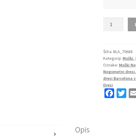
Moški
Nogometni
dresi
FC
Barcelona
Šifra:
BLA_70688
Kategoriji:
Moški
,
Domači
Oznake:
Moški No
2023
Nogometni dresi
Kratek
dresi Barcelona 
Rokav
Dresi
+
Fa
T
Kratke
ce
wi
hlače
b
tt
SERGIO
o
er
5
količina
Opis
o
s