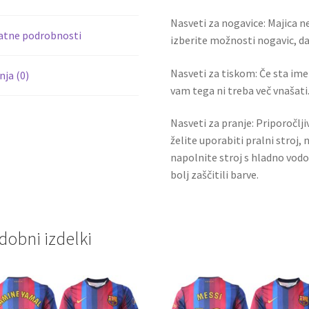
k
Nasveti za nogavice: Majica ne
atne podrobnosti
izberite možnosti nogavic, da 
Nasveti za tiskom: Če sta ime i
ja (0)
vam tega ni treba več vnašati.
Nasveti za pranje: Priporočlj
želite uporabiti pralni stroj, 
napolnite stroj s hladno vodo
bolj zaščitili barve.
dobni izdelki