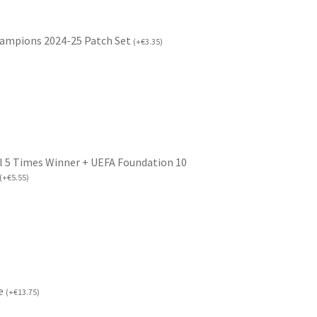
hampions 2024-25 Patch Set
(
+
€
3.35
)
l 5 Times Winner + UEFA Foundation 10
(
+
€
5.55
)
če
(
+
€
13.75
)