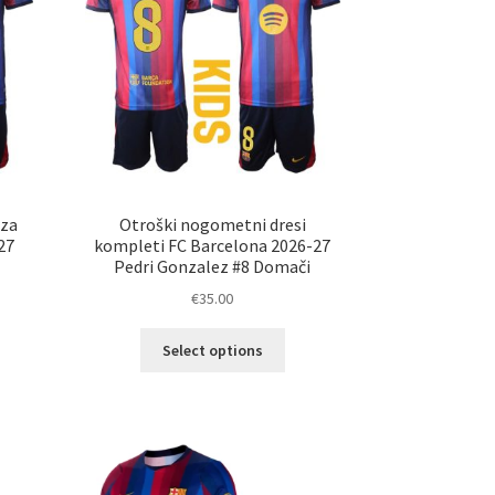
 za
Otroški nogometni dresi
27
kompleti FC Barcelona 2026-27
Pedri Gonzalez #8 Domači
€
35.00
Ta
Select options
elek
izdelek
a
ima
č
več
ičic.
različic.
nosti
Možnosti
ko
lahko