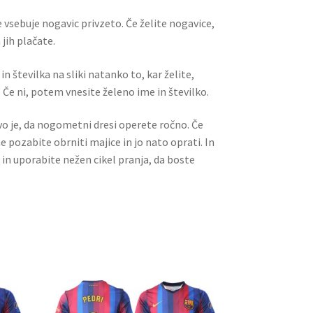
 vsebuje nogavic privzeto. Če želite nogavice,
jih plačate.
n številka na sliki natanko to, kar želite,
 Če ni, potem vnesite želeno ime in številko.
ivo je, da nogometni dresi operete ročno. Če
ne pozabite obrniti majice in jo nato oprati. In
 in uporabite nežen cikel pranja, da boste