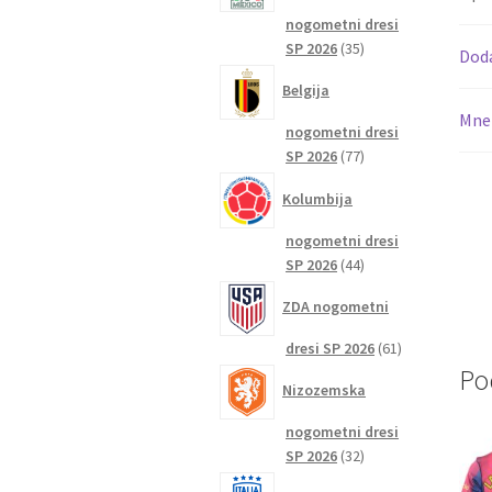
nogometni dresi
35
SP 2026
35
Dod
izdelkov
Belgija
Mnen
nogometni dresi
77
SP 2026
77
izdelkov
Kolumbija
nogometni dresi
44
SP 2026
44
izdelkov
ZDA nogometni
61
dresi SP 2026
61
izdelkov
Po
Nizozemska
nogometni dresi
32
SP 2026
32
izdelkov