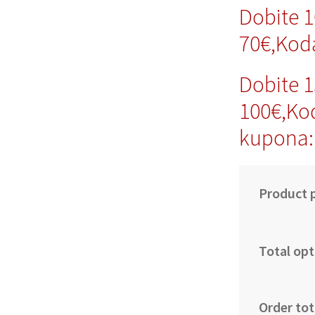
Dobite 
70€,Ko
Dobite 
100€,Ko
kupona
Product p
Total opt
Order tot