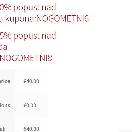
10% popust nad
da kupona:NOGOMETNI6
15% popust nad
da
:NOGOMETNI8
rice:
€40.00
ions:
€0.00
al:
€40.00