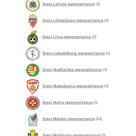
Dresi Latvija reprezentance
0
izdelkov
0
Dresi Lihtenštajn reprezentance
0
izdelkov
0
Dresi Litva reprezentance
0
izdelkov
0
Dresi Luksemburg reprezentance
0
izdelkov
3
Dresi Madžarska reprezentance
3
izdelki
0
Dresi Makedonija reprezentance
0
izdelkov
0
Dresi Malta reprezentance
0
izdelkov
84
Dresi Mehika reprezentance
84
izdelkov
0
Dresi Moldavijo reprezentance
0