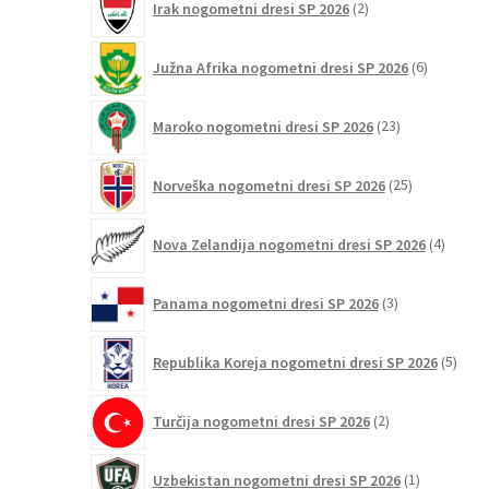
Irak nogometni dresi SP 2026
2
izdelka
6
Južna Afrika nogometni dresi SP 2026
6
izdelkov
23
Maroko nogometni dresi SP 2026
23
izdelkov
25
Norveška nogometni dresi SP 2026
25
izdelkov
4
Nova Zelandija nogometni dresi SP 2026
4
izdelki
3
Panama nogometni dresi SP 2026
3
izdelki
5
Republika Koreja nogometni dresi SP 2026
5
izdel
2
Turčija nogometni dresi SP 2026
2
izdelka
1
Uzbekistan nogometni dresi SP 2026
1