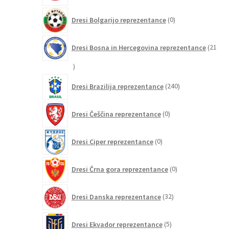
0
Dresi Bolgarijo reprezentance
0
izdelkov
Dresi Bosna in Hercegovina reprezentance
21
21
izdelkov
240
Dresi Brazilija reprezentance
240
izdelkov
0
Dresi Češčina reprezentance
0
izdelkov
0
Dresi Ciper reprezentance
0
izdelkov
0
Dresi Črna gora reprezentance
0
izdelkov
32
Dresi Danska reprezentance
32
izdelkov
5
Dresi Ekvador reprezentance
5
izdelkov