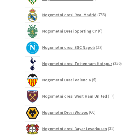
izdelkov
733
Nogometni dresi Real Madrid
733
izdelkov
0
Nogometni Dresi Sporting CP
0
izdelkov
23
Nogometni dresi SSC Napoli
23
izdelkov
256
Nogometni dresi Tottenham Hotspur
256
izdelko
9
Nogometni Dresi Valencia
9
izdelkov
11
Nogometni dresi West Ham United
11
izdelkov
60
Nogometni Dresi Wolves
60
izdelkov
31
Nogometni dresi Bayer Leverkusen
31
izdelkov