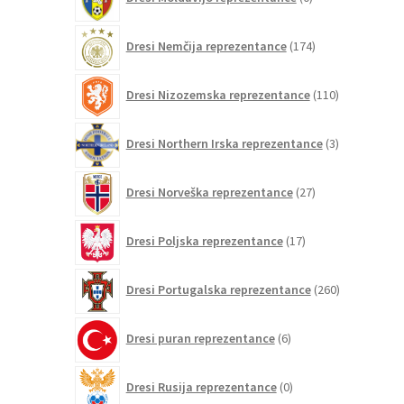
izdelkov
174
Dresi Nemčija reprezentance
174
izdelkov
110
Dresi Nizozemska reprezentance
110
izdelkov
3
Dresi Northern Irska reprezentance
3
izdelki
27
Dresi Norveška reprezentance
27
izdelkov
17
Dresi Poljska reprezentance
17
izdelkov
260
Dresi Portugalska reprezentance
260
izdelkov
6
Dresi puran reprezentance
6
izdelkov
0
Dresi Rusija reprezentance
0
izdelkov