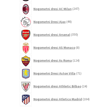
247
Nogometni dresi AC Milan
247
izdelkov
46
Nogometni Dresi Ajax
46
izdelkov
350
Nogometni dresi Arsenal
350
izdelkov
8
Nogometni dresi AS Monaco
8
izdelkov
124
Nogometni dresi As Roma
124
izdelkov
71
Nogometni Dresi Aston Villa
71
izdelkov
24
Nogometni dresi Athletic Bilbao
24
izdelkov
184
Nogometni dresi Atletico Madrid
184
izdelkov