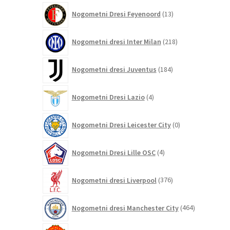
13
Nogometni Dresi Feyenoord
13
izdelkov
218
Nogometni dresi Inter Milan
218
izdelkov
184
Nogometni dresi Juventus
184
izdelkov
4
Nogometni Dresi Lazio
4
izdelki
0
Nogometni Dresi Leicester City
0
izdelkov
4
Nogometni Dresi Lille OSC
4
izdelki
376
Nogometni dresi Liverpool
376
izdelkov
464
Nogometni dresi Manchester City
464
izdelkov
325