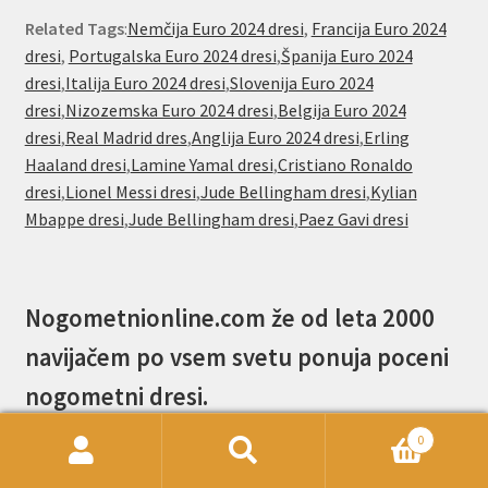
Related Tags
:
Nemčija Euro 2024 dresi
,
Francija Euro 2024
dresi
,
Portugalska Euro 2024 dresi
,
Španija Euro 2024
dresi
,
Italija Euro 2024 dresi
,
Slovenija Euro 2024
dresi
,
Nizozemska Euro 2024 dresi
,
Belgija Euro 2024
dresi
,
Real Madrid dres
,
Anglija Euro 2024 dresi
,
Erling
Haaland dresi
,
Lamine Yamal dresi
,
Cristiano Ronaldo
dresi
,
Lionel Messi dresi
,
Jude Bellingham dresi
,
Kylian
Mbappe dresi
,
Jude Bellingham dresi
,
Paez Gavi dresi
Nogometnionline.com že od leta 2000
navijačem po vsem svetu ponuja poceni
nogometni dresi.
0
Išči:
Iskanje