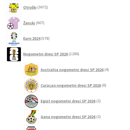
3672
Otroški
3672
izdelkov
607
Ženski
607
izdelkov
578
Euro 2024
578
izdelkov
1288
Nogometni dresi SP 2026
1288
izdelkov
4
Avstralija nogometni dresi SP 2026
4
izdelki
6
Curaçao nogometni dresi SP 2026
6
izdelkov
2
Egipt nogometni dresi SP 2026
2
izdelka
2
Gana nogometni dresi SP 2026
2
izdelka
2