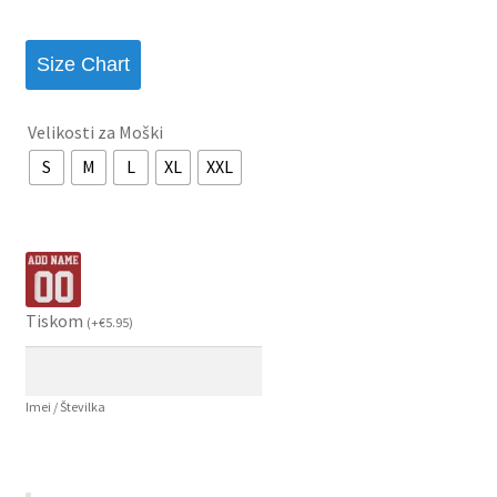
Size Chart
Velikosti za Moški
S
M
L
XL
XXL
Tiskom
(
+
€
5.95
)
Imei / Številka