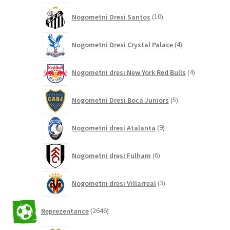
10
Nogometni Dresi Santos
10
izdelkov
4
Nogometni Dresi Crystal Palace
4
izdelki
4
Nogometni dresi New York Red Bulls
4
izdelki
5
Nogometni Dresi Boca Juniors
5
izdelkov
9
Nogometni dresi Atalanta
9
izdelkov
6
Nogometni dresi Fulham
6
izdelkov
3
Nogometni dresi Villarreal
3
izdelki
2646
Reprezentance
2646
izdelkov