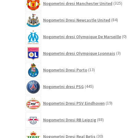
Nogometni dresi Manchester United
325
izdelkov
84
Nogometni Dresi Newcastle United
84
izdelkov
0
Nogometni dresi Olympique De Marseille
0
izdelk
3
Nogometni dresi Olympique Lyonnais
3
izdelki
13
Nogometni Dresi Porto
13
izdelkov
445
Nogometni dresi PSG
445
izdelkov
19
Nogometni Dresi PSV Eindhoven
19
izdelkov
88
Nogometni Dresi RB Leipzig
88
izdelkov
30
Nogometni Dresi Real Betis
30