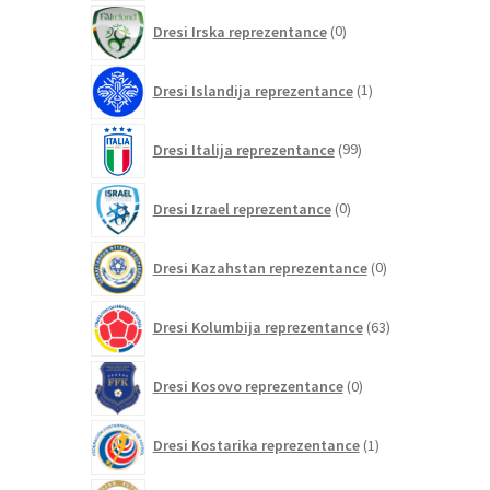
0
Dresi Irska reprezentance
0
izdelkov
1
Dresi Islandija reprezentance
1
izdelek
99
Dresi Italija reprezentance
99
izdelkov
0
Dresi Izrael reprezentance
0
izdelkov
0
Dresi Kazahstan reprezentance
0
izdelkov
63
Dresi Kolumbija reprezentance
63
izdelkov
0
Dresi Kosovo reprezentance
0
izdelkov
1
Dresi Kostarika reprezentance
1
izdelek
0