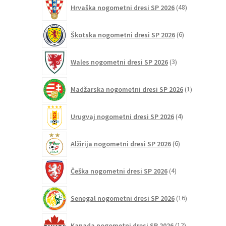
48
Hrvaška nogometni dresi SP 2026
48
izdelkov
6
Škotska nogometni dresi SP 2026
6
izdelkov
3
Wales nogometni dresi SP 2026
3
izdelki
1
Madžarska nogometni dresi SP 2026
1
izdelek
4
Urugvaj nogometni dresi SP 2026
4
izdelki
6
Alžirija nogometni dresi SP 2026
6
izdelkov
4
Češka nogometni dresi SP 2026
4
izdelki
16
Senegal nogometni dresi SP 2026
16
izdelkov
12
Kanada nogometni dresi SP 2026
12