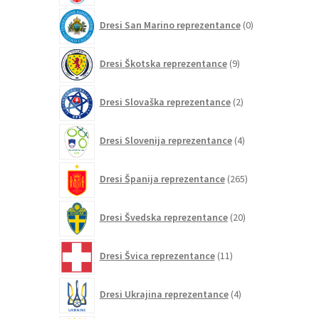
0
Dresi San Marino reprezentance
0
izdelkov
9
Dresi Škotska reprezentance
9
izdelkov
2
Dresi Slovaška reprezentance
2
izdelka
4
Dresi Slovenija reprezentance
4
izdelki
265
Dresi Španija reprezentance
265
izdelkov
20
Dresi Švedska reprezentance
20
izdelkov
11
Dresi Švica reprezentance
11
izdelkov
4
Dresi Ukrajina reprezentance
4
izdelki