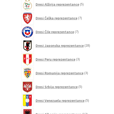
5
Dresi Alžirija reprezentance
5
izdelkov
7
Dresi Češka reprezentance
7
izdelkov
7
Dresi Čile reprezentance
7
izdelkov
28
Dresi Japonska reprezentance
28
izdelkov
3
Dresi Peru reprezentance
3
izdelki
3
Dresi Romunija reprezentance
3
izdelki
5
Dresi Srbija reprezentance
5
izdelkov
5
Dresi Venezuela reprezentance
5
izdelkov
12