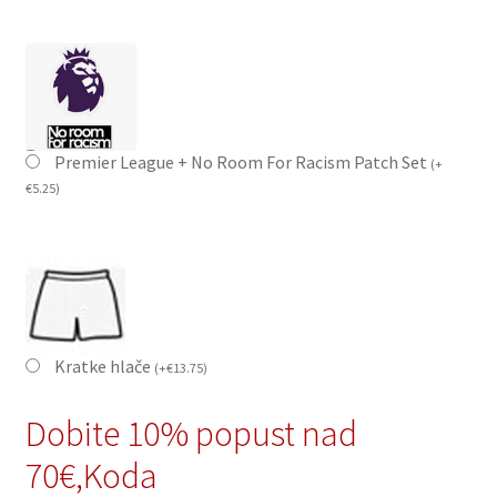
Premier League + No Room For Racism Patch Set
(
+
€
5.25
)
Kratke hlače
(
+
€
13.75
)
Dobite 10% popust nad
70€,Koda