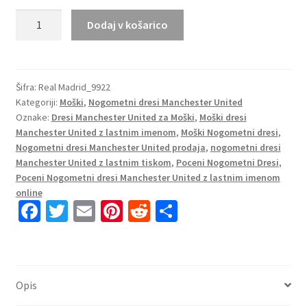
Moški
Dodaj v košarico
Nogometni
dresi
komplet
Manchester
Šifra:
Real Madrid_9922
Kategoriji:
Moški
,
Nogometni dresi Manchester United
United
Oznake:
Dresi Manchester United za Moški
,
Moški dresi
Tretji
Manchester United z lastnim imenom
,
Moški Nogometni dresi
,
2023-
Nogometni dresi Manchester United prodaja
,
nogometni dresi
24
Manchester United z lastnim tiskom
,
Poceni Nogometni Dresi
,
tisk
Poceni Nogometni dresi Manchester United z lastnim imenom
MAGUIRE
online
Fa
T
E
Pi
R
S
5
količina
ce
wi
m
nt
e
h
b
tt
ai
er
d
ar
o
er
l
es
di
e
Opis
o
t
t