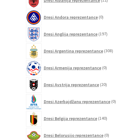
Dresi Albanija reprezentance
12
izdelkov
0
Dresi Andora reprezentance
0
izdelkov
197
Dresi Anglija reprezentance
197
izdelkov
308
Dresi Argentina reprezentance
308
izdelkov
0
Dresi Armenija reprezentance
0
izdelkov
20
Dresi Avstrija reprezentance
20
izdelkov
0
Dresi Azerbajdžanu reprezentance
0
izdelkov
140
Dresi Belgija reprezentance
140
izdelkov
0
Dresi Belorusijo reprezentance
0
izdelkov