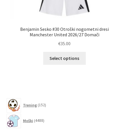
Benjamin Sesko #30 Otroški nogometni dresi
Ma
Manchester United 2026/27 Domači
€
35.00
Ta
Select options
izdelek
ima
več
različic.
Možnosti
lahko
152
Trening
152
izberete
izdelkov
na
4488
strani
Moški
4488
izdelkov
izdelka