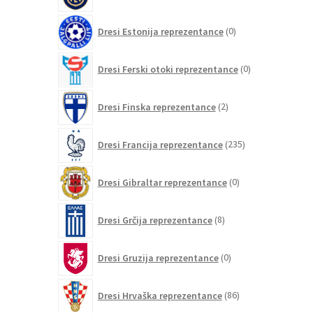
0
Dresi Estonija reprezentance
0
izdelkov
0
Dresi Ferski otoki reprezentance
0
izdelkov
2
Dresi Finska reprezentance
2
izdelka
235
Dresi Francija reprezentance
235
izdelkov
0
Dresi Gibraltar reprezentance
0
izdelkov
8
Dresi Grčija reprezentance
8
izdelkov
0
Dresi Gruzija reprezentance
0
izdelkov
86
Dresi Hrvaška reprezentance
86
izdelkov