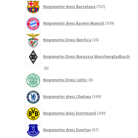
707
Nogometni dresi Barcelona
707
izdelkov
309
Nogometni dresi Bayern Munich
309
izdelkov
26
Nogometni Dresi Benfica
26
izdelkov
Nogometni Dresi Borussia Monchengladbach
8
8
izdelkov
8
Nogometni Dresi Celtic
8
izdelkov
349
Nogometni dresi Chelsea
349
izdelkov
200
Nogometni dresi Dortmund
200
izdelkov
67
Nogometni dresi Everton
67
izdelkov