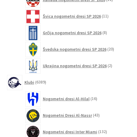
izdelkov
11
Švica nogometni dresi SP 2026
11
izdelkov
8
Grčija nogometni dresi SP 2026
8
izdelkov
20
Švedska nogometni dresi SP 2026
20
izdelkov
2
Ukrajina nogometni dresi SP 2026
2
izdelka
6389
Klubi
6389
izdelkov
16
Nogometni dresi Al-Hilal
16
izdelkov
43
Nogometni Dresi Al-Nassr
43
izdelkov
132
Nogometni dresi Inter Miami
132
izdelkov