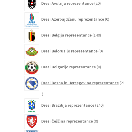
Dresi Avstrija reprezentance
20
izdelkov
0
Dresi Azerbajdžanu reprezentance
0
izdelkov
140
Dresi Belgija reprezentance
140
izdelkov
0
Dresi Belorusijo reprezentance
0
izdelkov
0
Dresi Bolgarijo reprezentance
0
izdelkov
Dresi Bosna in Hercegovina reprezentance
21
21
izdelkov
240
Dresi Brazilija reprezentance
240
izdelkov
0
Dresi Češčina reprezentance
0
izdelkov