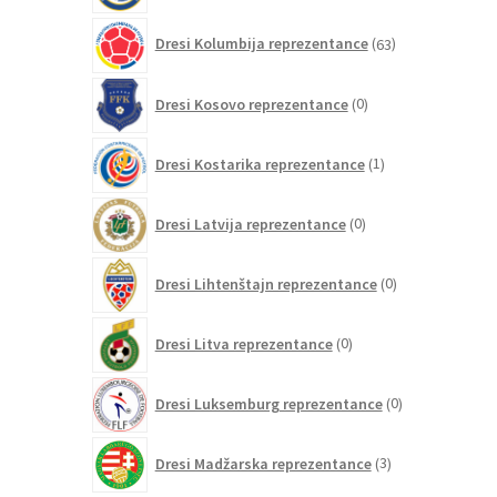
63
Dresi Kolumbija reprezentance
63
izdelkov
0
Dresi Kosovo reprezentance
0
izdelkov
1
Dresi Kostarika reprezentance
1
izdelek
0
Dresi Latvija reprezentance
0
izdelkov
0
Dresi Lihtenštajn reprezentance
0
izdelkov
0
Dresi Litva reprezentance
0
izdelkov
0
Dresi Luksemburg reprezentance
0
izdelkov
3
Dresi Madžarska reprezentance
3
izdelki