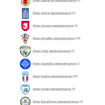
Dresi Gibraltar reprezentance
0
izdelkov
8
Dresi Grčija reprezentance
8
izdelkov
0
Dresi Gruzija reprezentance
0
izdelkov
86
Dresi Hrvaška reprezentance
86
izdelkov
0
Dresi Irska reprezentance
0
izdelkov
1
Dresi Islandija reprezentance
1
izdelek
99
Dresi Italija reprezentance
99
izdelkov
0
Dresi Izrael reprezentance
0
izdelkov
0
Dresi Kazahstan reprezentance
0
izdelkov