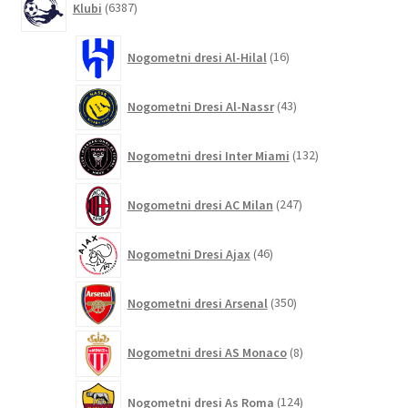
Klubi
6387
izdelkov
16
Nogometni dresi Al-Hilal
16
izdelkov
43
Nogometni Dresi Al-Nassr
43
izdelkov
132
Nogometni dresi Inter Miami
132
izdelkov
247
Nogometni dresi AC Milan
247
izdelkov
46
Nogometni Dresi Ajax
46
izdelkov
350
Nogometni dresi Arsenal
350
izdelkov
8
Nogometni dresi AS Monaco
8
izdelkov
124
Nogometni dresi As Roma
124