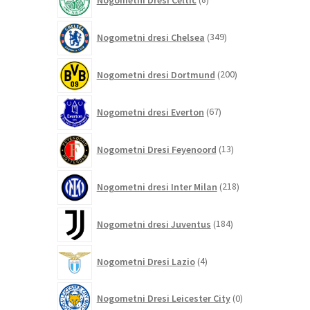
izdelkov
349
Nogometni dresi Chelsea
349
izdelkov
200
Nogometni dresi Dortmund
200
izdelkov
67
Nogometni dresi Everton
67
izdelkov
13
Nogometni Dresi Feyenoord
13
izdelkov
218
Nogometni dresi Inter Milan
218
izdelkov
184
Nogometni dresi Juventus
184
izdelkov
4
Nogometni Dresi Lazio
4
izdelki
0
Nogometni Dresi Leicester City
0
izdelkov