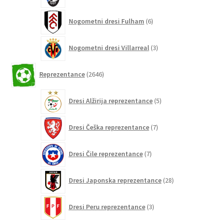
6
Nogometni dresi Fulham
6
izdelkov
3
Nogometni dresi Villarreal
3
izdelki
2646
Reprezentance
2646
izdelkov
5
Dresi Alžirija reprezentance
5
izdelkov
7
Dresi Češka reprezentance
7
izdelkov
7
Dresi Čile reprezentance
7
izdelkov
28
Dresi Japonska reprezentance
28
izdelkov
3
Dresi Peru reprezentance
3
izdelki