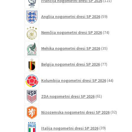
Francija nogometni dresi SP 2026
121
izdelkov
59
Anglija nogometni dresi SP 2026
59
izdelkov
74
Nemčija nogometni dresi SP 2026
74
izdelkov
35
Mehika nogometni dresi SP 2026
35
izdelkov
77
Belgija nogometni dresi SP 2026
77
izdelkov
44
Kolumbija nogometni dresi SP 2026
44
izdelkov
61
ZDA nogometni dresi SP 2026
61
izdelkov
32
Nizozemska nogometni dresi SP 2026
32
izdelkov
39
Italija nogometni dresi SP 2026
39
izdelkov