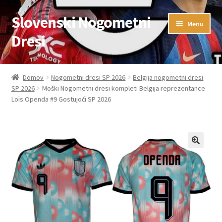
Slovenski Nogometni
Skip
Skip
Menu
to
to
Dresi
navigation
content
Domov
Domov
Nogometni dresi SP 2026
Belgija nogometni dresi
SP 2026
Moški Nogometni dresi kompleti Belgija reprezentance
Blog
Loïs Openda #9 Gostujoči SP 2026
FAQs
Kontaktiraj nas
Košarica
Moj račun
Trgovina