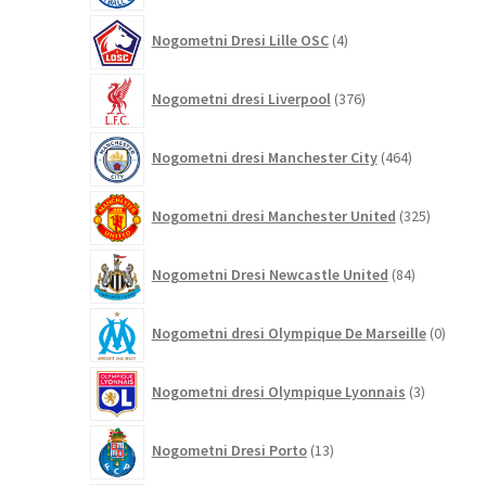
4
Nogometni Dresi Lille OSC
4
izdelki
376
Nogometni dresi Liverpool
376
izdelkov
464
Nogometni dresi Manchester City
464
izdelkov
325
Nogometni dresi Manchester United
325
izdelkov
84
Nogometni Dresi Newcastle United
84
izdelkov
0
Nogometni dresi Olympique De Marseille
0
izdelk
3
Nogometni dresi Olympique Lyonnais
3
izdelki
13
Nogometni Dresi Porto
13
izdelkov