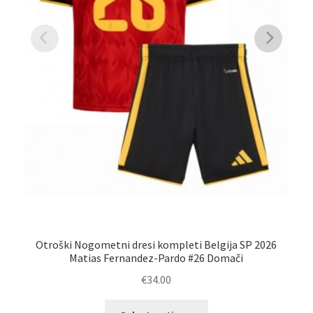
K
Otroški Nogometni dresi kompleti Belgija SP 2026
Matias Fernandez-Pardo #26 Domači
€
34.00
Ta