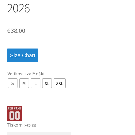
2026
€
38.00
Size Chart
Velikosti za Moški
S
M
L
XL
XXL
Tiskom
(
+
€
5.95
)