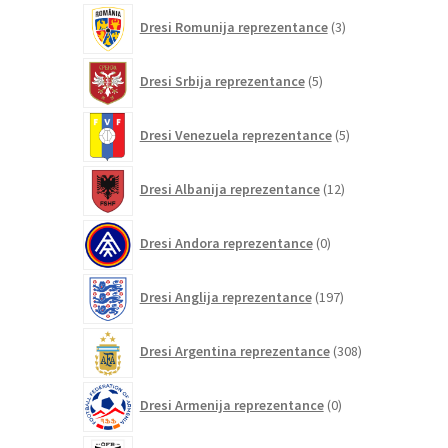
3
Dresi Romunija reprezentance
3
izdelki
5
Dresi Srbija reprezentance
5
izdelkov
5
Dresi Venezuela reprezentance
5
izdelkov
12
Dresi Albanija reprezentance
12
izdelkov
0
Dresi Andora reprezentance
0
izdelkov
197
Dresi Anglija reprezentance
197
izdelkov
308
Dresi Argentina reprezentance
308
izdelkov
0
Dresi Armenija reprezentance
0
izdelkov
20