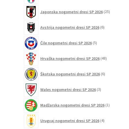
25
Japonska nogometni dresi SP 2026
25
izdelkov
6
Avstrija nogometni dresi SP 2026
6
izdelkov
5
Čile nogometni dresi SP 2026
5
izdelkov
48
Hrvaška nogometni dresi SP 2026
48
izdelkov
6
Škotska nogometni dresi SP 2026
6
izdelkov
3
Wales nogometni dresi SP 2026
3
izdelki
1
Madžarska nogometni dresi SP 2026
1
izdelek
4
Urugvaj nogometni dresi SP 2026
4
izdelki