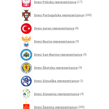
Dresi Poljska reprezentance
17
izdelkov
260
Dresi Portugalska reprezentance
260
izdelkov
6
Dresi puran reprezentance
6
izdelkov
0
Dresi Rusija reprezentance
0
izdelkov
0
Dresi San Marino reprezentance
0
izdelkov
9
Dresi Škotska reprezentance
9
izdelkov
2
Dresi Slovaška reprezentance
2
izdelka
4
Dresi Slovenija reprezentance
4
izdelki
265
Dresi Španija reprezentance
265