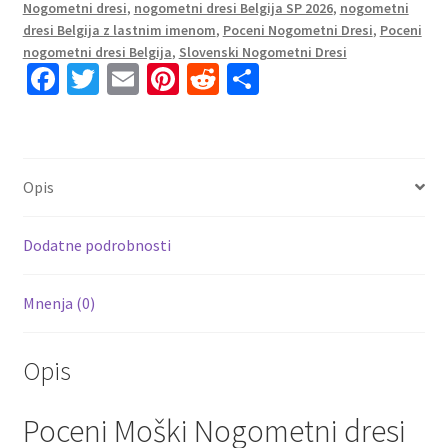
Nogometni dresi
,
nogometni dresi Belgija SP 2026
,
nogometni
#9
dresi Belgija z lastnim imenom
,
Poceni Nogometni Dresi
,
Poceni
Gostujoči
nogometni dresi Belgija
,
Slovenski Nogometni Dresi
SP
Fa
T
E
Pi
R
S
2026
ce
wi
m
nt
e
h
količina
b
tt
ai
er
d
ar
o
er
l
es
di
e
Opis
o
t
t
k
Dodatne podrobnosti
Mnenja (0)
Opis
Poceni Moški Nogometni dresi