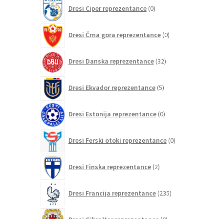
0
Dresi Ciper reprezentance
0
izdelkov
0
Dresi Črna gora reprezentance
0
izdelkov
32
Dresi Danska reprezentance
32
izdelkov
5
Dresi Ekvador reprezentance
5
izdelkov
0
Dresi Estonija reprezentance
0
izdelkov
0
Dresi Ferski otoki reprezentance
0
izdelkov
2
Dresi Finska reprezentance
2
izdelka
235
Dresi Francija reprezentance
235
izdelkov
0