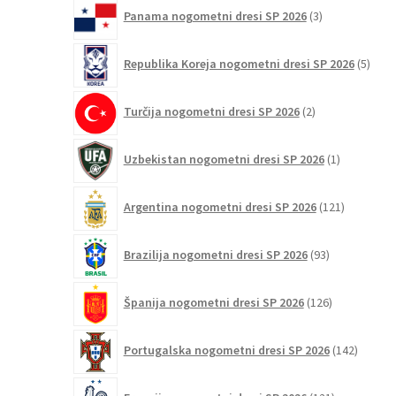
3
Panama nogometni dresi SP 2026
3
izdelki
5
Republika Koreja nogometni dresi SP 2026
5
izdel
2
Turčija nogometni dresi SP 2026
2
izdelka
1
Uzbekistan nogometni dresi SP 2026
1
izdelek
121
Argentina nogometni dresi SP 2026
121
izdelkov
93
Brazilija nogometni dresi SP 2026
93
izdelkov
126
Španija nogometni dresi SP 2026
126
izdelkov
142
Portugalska nogometni dresi SP 2026
142
izdelko
121