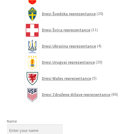
izdelkov
20
Dresi Švedska reprezentance
20
izdelkov
11
Dresi Švica reprezentance
11
izdelkov
4
Dresi Ukrajina reprezentance
4
izdelki
20
Dresi Urugvaj reprezentance
20
izdelkov
5
Dresi Wales reprezentance
5
izdelkov
86
Dresi Združene države reprezentance
86
izdelkov
Name