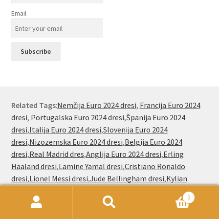
Email
Related Tags
:
Nemčija Euro 2024 dresi
,
Francija Euro 2024
dresi
,
Portugalska Euro 2024 dresi
,
Španija Euro 2024
dresi
,
Italija Euro 2024 dresi
,
Slovenija Euro 2024
dresi
,
Nizozemska Euro 2024 dresi
,
Belgija Euro 2024
dresi
,
Real Madrid dres
,
Anglija Euro 2024 dresi
,
Erling
Haaland dresi
,
Lamine Yamal dresi
,
Cristiano Ronaldo
dresi
,
Lionel Messi dresi
,
Jude Bellingham dresi
,
Kylian
Mbappe dresi
,
Jude Bellingham dresi
,
Paez Gavi dresi
0
Išči:
Iskanje