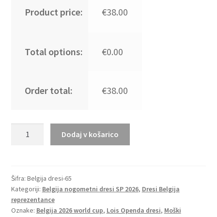
Product price:
€38.00
Total options:
€0.00
Order total:
€38.00
Moški
Dodaj v košarico
Nogometni
dresi
kompleti
Belgija
Šifra:
Belgija dresi-65
Kategoriji:
Belgija nogometni dresi SP 2026
,
Dresi Belgija
reprezentance
reprezentance
Loïs
Oznake:
Belgija 2026 world cup
,
Lois Openda dresi
,
Moški
Openda