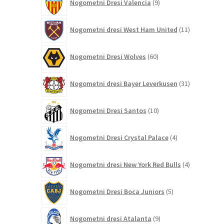
Nogometni Dresi Valencia
9
izdelkov
11
Nogometni dresi West Ham United
11
izdelkov
60
Nogometni Dresi Wolves
60
izdelkov
31
Nogometni dresi Bayer Leverkusen
31
izdelkov
10
Nogometni Dresi Santos
10
izdelkov
4
Nogometni Dresi Crystal Palace
4
izdelki
4
Nogometni dresi New York Red Bulls
4
izdelki
5
Nogometni Dresi Boca Juniors
5
izdelkov
9
Nogometni dresi Atalanta
9
izdelkov