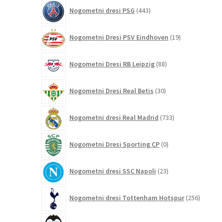
443
Nogometni dresi PSG
443
izdelkov
19
Nogometni Dresi PSV Eindhoven
19
izdelkov
88
Nogometni Dresi RB Leipzig
88
izdelkov
30
Nogometni Dresi Real Betis
30
izdelkov
733
Nogometni dresi Real Madrid
733
izdelkov
0
Nogometni Dresi Sporting CP
0
izdelkov
23
Nogometni dresi SSC Napoli
23
izdelkov
256
Nogometni dresi Tottenham Hotspur
256
izdelko
9