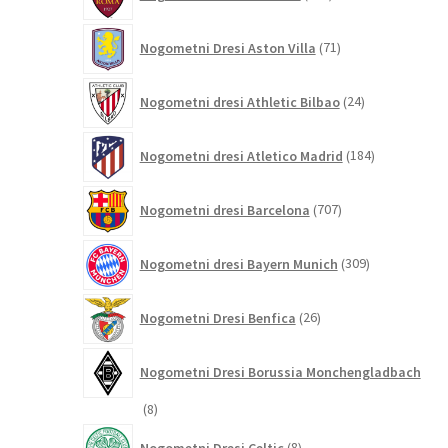
izdelkov
71
Nogometni Dresi Aston Villa
71
izdelkov
24
Nogometni dresi Athletic Bilbao
24
izdelkov
184
Nogometni dresi Atletico Madrid
184
izdelkov
707
Nogometni dresi Barcelona
707
izdelkov
309
Nogometni dresi Bayern Munich
309
izdelkov
26
Nogometni Dresi Benfica
26
izdelkov
Nogometni Dresi Borussia Monchengladbach
8
8
izdelkov
8
Nogometni Dresi Celtic
8