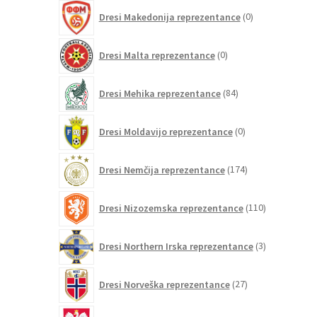
0
Dresi Makedonija reprezentance
0
izdelkov
0
Dresi Malta reprezentance
0
izdelkov
84
Dresi Mehika reprezentance
84
izdelkov
0
Dresi Moldavijo reprezentance
0
izdelkov
174
Dresi Nemčija reprezentance
174
izdelkov
110
Dresi Nizozemska reprezentance
110
izdelkov
3
Dresi Northern Irska reprezentance
3
izdelki
27
Dresi Norveška reprezentance
27
izdelkov
17