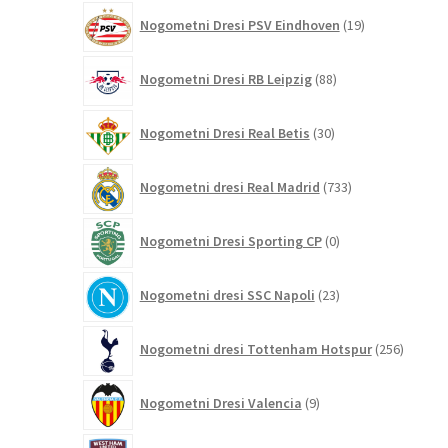
19
Nogometni Dresi PSV Eindhoven
19
izdelkov
88
Nogometni Dresi RB Leipzig
88
izdelkov
30
Nogometni Dresi Real Betis
30
izdelkov
733
Nogometni dresi Real Madrid
733
izdelkov
0
Nogometni Dresi Sporting CP
0
izdelkov
23
Nogometni dresi SSC Napoli
23
izdelkov
256
Nogometni dresi Tottenham Hotspur
256
izdelko
9
Nogometni Dresi Valencia
9
izdelkov
11