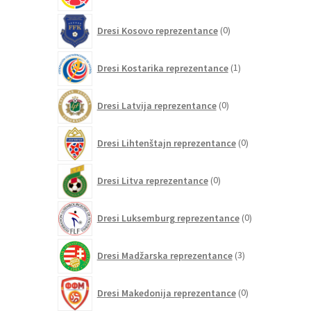
0
Dresi Kosovo reprezentance
0
izdelkov
1
Dresi Kostarika reprezentance
1
izdelek
0
Dresi Latvija reprezentance
0
izdelkov
0
Dresi Lihtenštajn reprezentance
0
izdelkov
0
Dresi Litva reprezentance
0
izdelkov
0
Dresi Luksemburg reprezentance
0
izdelkov
3
Dresi Madžarska reprezentance
3
izdelki
0
Dresi Makedonija reprezentance
0
izdelkov