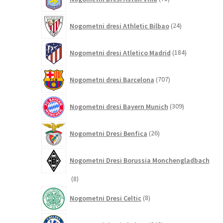
izdelkov
24
Nogometni dresi Athletic Bilbao
24
izdelkov
184
Nogometni dresi Atletico Madrid
184
izdelkov
707
Nogometni dresi Barcelona
707
izdelkov
309
Nogometni dresi Bayern Munich
309
izdelkov
26
Nogometni Dresi Benfica
26
izdelkov
Nogometni Dresi Borussia Monchengladbach
8
8
izdelkov
8
Nogometni Dresi Celtic
8
izdelkov
349