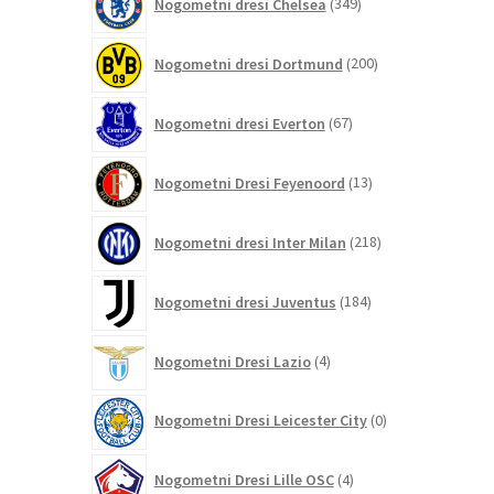
Nogometni dresi Chelsea
349
izdelkov
200
Nogometni dresi Dortmund
200
izdelkov
67
Nogometni dresi Everton
67
izdelkov
13
Nogometni Dresi Feyenoord
13
izdelkov
218
Nogometni dresi Inter Milan
218
izdelkov
184
Nogometni dresi Juventus
184
izdelkov
4
Nogometni Dresi Lazio
4
izdelki
0
Nogometni Dresi Leicester City
0
izdelkov
4
Nogometni Dresi Lille OSC
4
izdelki