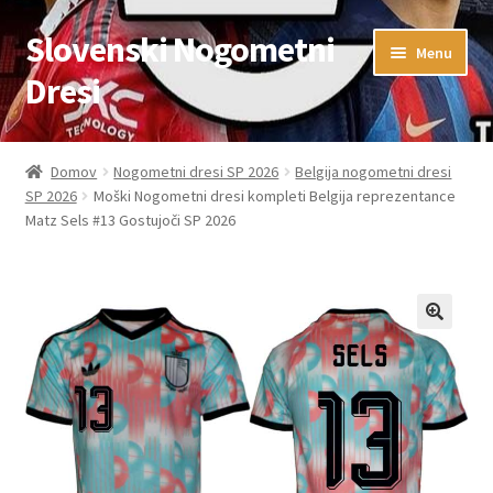
Slovenski Nogometni
Skip
Skip
Menu
to
to
Dresi
navigation
content
Domov
Domov
Nogometni dresi SP 2026
Belgija nogometni dresi
SP 2026
Moški Nogometni dresi kompleti Belgija reprezentance
Blog
Matz Sels #13 Gostujoči SP 2026
FAQs
Kontaktiraj nas
Košarica
Moj račun
Trgovina