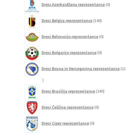
0
Dresi Azerbajdžanu reprezentance
0
izdelkov
140
Dresi Belgija reprezentance
140
izdelkov
0
Dresi Belorusijo reprezentance
0
izdelkov
0
Dresi Bolgarijo reprezentance
0
izdelkov
Dresi Bosna in Hercegovina reprezentance
21
21
izdelkov
240
Dresi Brazilija reprezentance
240
izdelkov
0
Dresi Češčina reprezentance
0
izdelkov
0
Dresi Ciper reprezentance
0
izdelkov