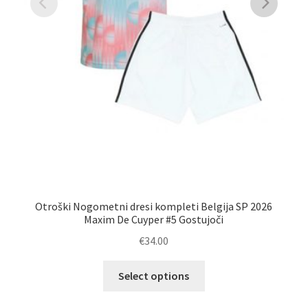
Otroški Nogometni dresi kompleti Belgija SP 2026
No
Maxim De Cuyper #5 Gostujoči
€
34.00
Ta
Select options
izdelek
ima