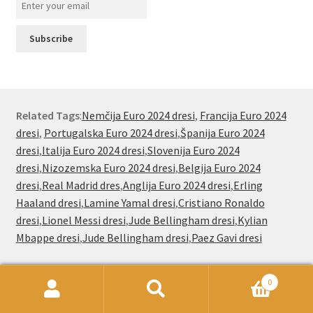
Related Tags
:
Nemčija Euro 2024 dresi
,
Francija Euro 2024
dresi
,
Portugalska Euro 2024 dresi
,
Španija Euro 2024
dresi
,
Italija Euro 2024 dresi
,
Slovenija Euro 2024
dresi
,
Nizozemska Euro 2024 dresi
,
Belgija Euro 2024
dresi
,
Real Madrid dres
,
Anglija Euro 2024 dresi
,
Erling
Haaland dresi
,
Lamine Yamal dresi
,
Cristiano Ronaldo
dresi
,
Lionel Messi dresi
,
Jude Bellingham dresi
,
Kylian
Mbappe dresi
,
Jude Bellingham dresi
,
Paez Gavi dresi
0
Nogometnionline.com že od leta 2000
Išči:
Iskanje