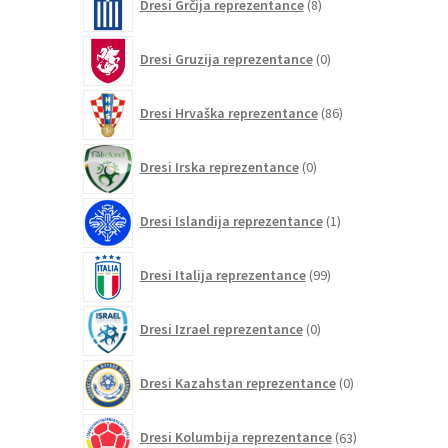
Dresi Grčija reprezentance
8
izdelkov
0
Dresi Gruzija reprezentance
0
izdelkov
86
Dresi Hrvaška reprezentance
86
izdelkov
0
Dresi Irska reprezentance
0
izdelkov
1
Dresi Islandija reprezentance
1
izdelek
99
Dresi Italija reprezentance
99
izdelkov
0
Dresi Izrael reprezentance
0
izdelkov
0
Dresi Kazahstan reprezentance
0
izdelkov
63
Dresi Kolumbija reprezentance
63
izdelkov