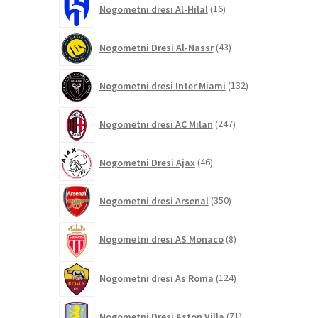
Nogometni dresi Al-Hilal
16
izdelkov
43
Nogometni Dresi Al-Nassr
43
izdelkov
132
Nogometni dresi Inter Miami
132
izdelkov
247
Nogometni dresi AC Milan
247
izdelkov
46
Nogometni Dresi Ajax
46
izdelkov
350
Nogometni dresi Arsenal
350
izdelkov
8
Nogometni dresi AS Monaco
8
izdelkov
124
Nogometni dresi As Roma
124
izdelkov
71
Nogometni Dresi Aston Villa
71