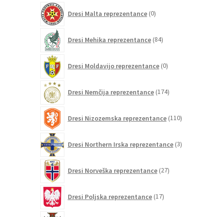
0
Dresi Malta reprezentance
0
izdelkov
84
Dresi Mehika reprezentance
84
izdelkov
0
Dresi Moldavijo reprezentance
0
izdelkov
174
Dresi Nemčija reprezentance
174
izdelkov
110
Dresi Nizozemska reprezentance
110
izdelkov
3
Dresi Northern Irska reprezentance
3
izdelki
27
Dresi Norveška reprezentance
27
izdelkov
17
Dresi Poljska reprezentance
17
izdelkov
260