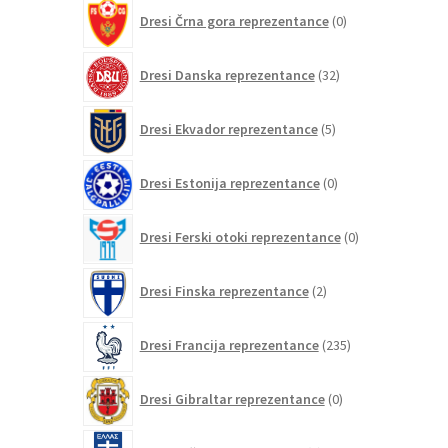
0
Dresi Črna gora reprezentance
0
izdelkov
32
Dresi Danska reprezentance
32
izdelkov
5
Dresi Ekvador reprezentance
5
izdelkov
0
Dresi Estonija reprezentance
0
izdelkov
0
Dresi Ferski otoki reprezentance
0
izdelkov
2
Dresi Finska reprezentance
2
izdelka
235
Dresi Francija reprezentance
235
izdelkov
0
Dresi Gibraltar reprezentance
0
izdelkov
8