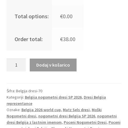
Total options:
€0.00
Order total:
€38.00
Moški
Dodaj v košarico
Nogometni
dresi
kompleti
Belgija
Šifra:
Belgija dresi-70
Kategoriji:
Belgija nogometni dresi SP 2026
,
Dresi Belgija
reprezentance
reprezentance
Matz
Oznake:
Belgija 2026 world cup
,
Matz Sels dresi
,
Moški
Sels
Nogometni dresi
,
nogometni dresi Belgija SP 2026
,
nogometni
#13
dresi Belgija z lastnim imenom
,
Poceni Nogometni Dresi
,
Poceni
Gostujoči