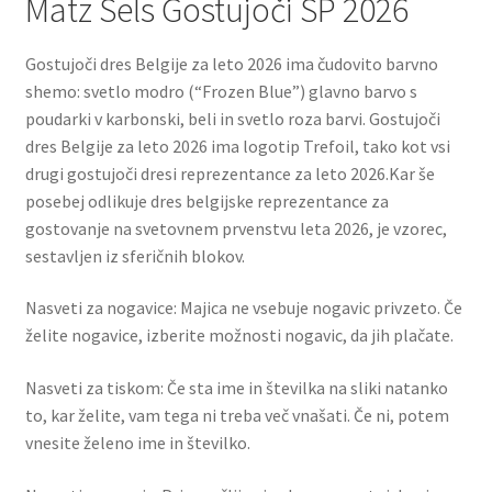
Matz Sels Gostujoči SP 2026
Gostujoči dres Belgije za leto 2026 ima čudovito barvno
shemo: svetlo modro (“Frozen Blue”) glavno barvo s
poudarki v karbonski, beli in svetlo roza barvi. Gostujoči
dres Belgije za leto 2026 ima logotip Trefoil, tako kot vsi
drugi gostujoči dresi reprezentance za leto 2026.Kar še
posebej odlikuje dres belgijske reprezentance za
gostovanje na svetovnem prvenstvu leta 2026, je vzorec,
sestavljen iz sferičnih blokov.
Nasveti za nogavice: Majica ne vsebuje nogavic privzeto. Če
želite nogavice, izberite možnosti nogavic, da jih plačate.
Nasveti za tiskom: Če sta ime in številka na sliki natanko
to, kar želite, vam tega ni treba več vnašati. Če ni, potem
vnesite želeno ime in številko.