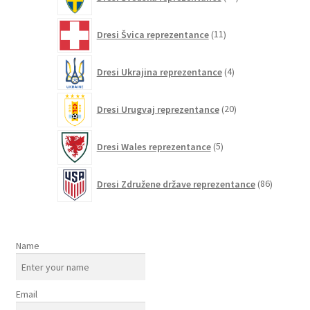
izdelkov
11
Dresi Švica reprezentance
11
izdelkov
4
Dresi Ukrajina reprezentance
4
izdelki
20
Dresi Urugvaj reprezentance
20
izdelkov
5
Dresi Wales reprezentance
5
izdelkov
86
Dresi Združene države reprezentance
86
izdelkov
Name
Email