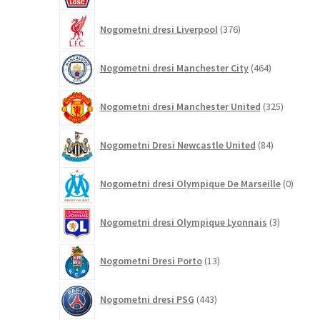
376
Nogometni dresi Liverpool
376
izdelkov
464
Nogometni dresi Manchester City
464
izdelkov
325
Nogometni dresi Manchester United
325
izdelkov
84
Nogometni Dresi Newcastle United
84
izdelkov
0
Nogometni dresi Olympique De Marseille
0
izdelk
3
Nogometni dresi Olympique Lyonnais
3
izdelki
13
Nogometni Dresi Porto
13
izdelkov
443
Nogometni dresi PSG
443
izdelkov