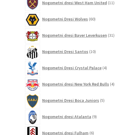
Nogometni dresi West Ham United
11
izdelkov
60
Nogometni Dresi Wolves
60
izdelkov
31
Nogometni dresi Bayer Leverkusen
31
izdelkov
10
Nogometni Dresi Santos
10
izdelkov
4
Nogometni Dresi Crystal Palace
4
izdelki
4
Nogometni dresi New York Red Bulls
4
izdelki
5
Nogometni Dresi Boca Juniors
5
izdelkov
9
Nogometni dresi Atalanta
9
izdelkov
6
Nogometni dresi Fulham
6