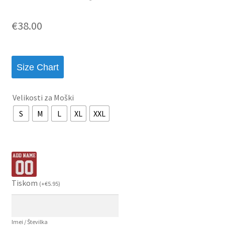
€
38.00
Size Chart
Velikosti za Moški
S
M
L
XL
XXL
Tiskom
(
+
€
5.95
)
Imei / Številka