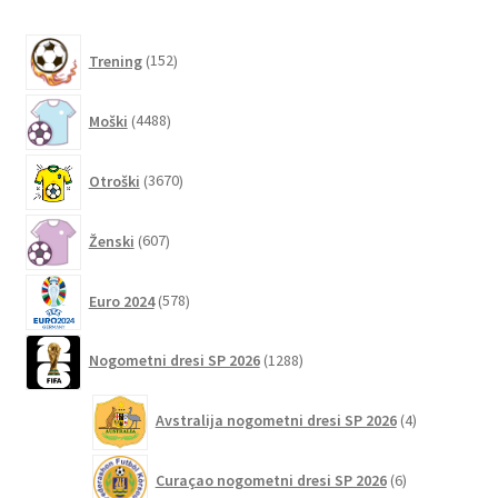
več
različic.
152
Trening
152
izdelkov
Možnosti
lahko
4488
Moški
4488
izberete
izdelkov
na
3670
Otroški
3670
strani
izdelkov
izdelka
607
Ženski
607
izdelkov
578
Euro 2024
578
izdelkov
1288
Nogometni dresi SP 2026
1288
izdelkov
4
Avstralija nogometni dresi SP 2026
4
izdelki
6
Curaçao nogometni dresi SP 2026
6
izdelkov