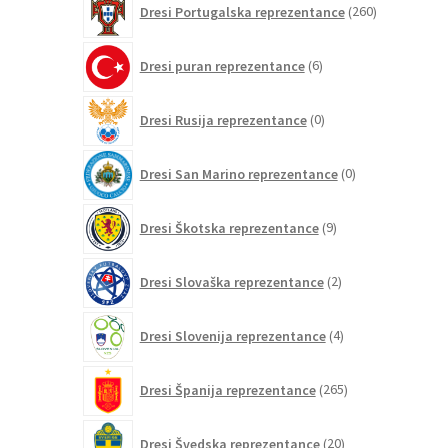
Dresi Portugalska reprezentance
260
izdelkov
6
Dresi puran reprezentance
6
izdelkov
0
Dresi Rusija reprezentance
0
izdelkov
0
Dresi San Marino reprezentance
0
izdelkov
9
Dresi Škotska reprezentance
9
izdelkov
2
Dresi Slovaška reprezentance
2
izdelka
4
Dresi Slovenija reprezentance
4
izdelki
265
Dresi Španija reprezentance
265
izdelkov
20
Dresi Švedska reprezentance
20