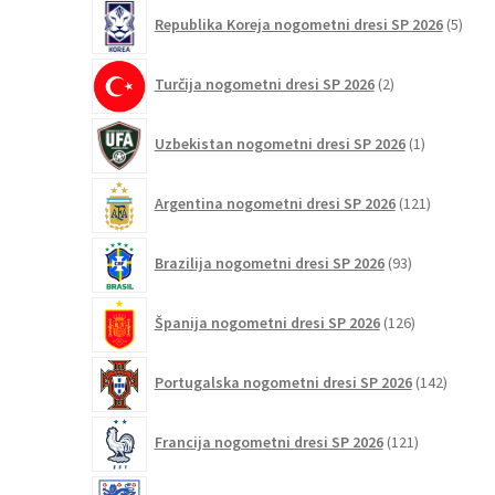
5
Republika Koreja nogometni dresi SP 2026
5
izdel
2
Turčija nogometni dresi SP 2026
2
izdelka
1
Uzbekistan nogometni dresi SP 2026
1
izdelek
121
Argentina nogometni dresi SP 2026
121
izdelkov
93
Brazilija nogometni dresi SP 2026
93
izdelkov
126
Španija nogometni dresi SP 2026
126
izdelkov
142
Portugalska nogometni dresi SP 2026
142
izdelko
121
Francija nogometni dresi SP 2026
121
izdelkov
59