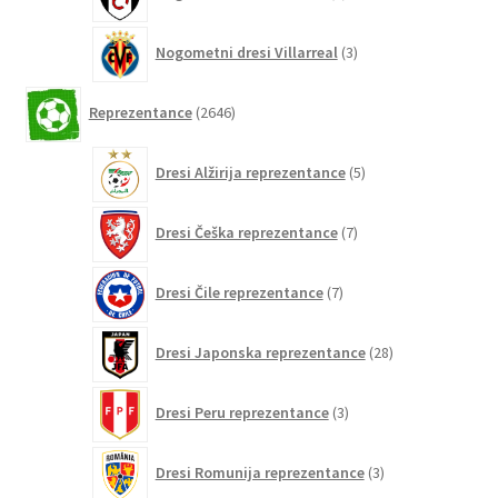
izdelkov
3
Nogometni dresi Villarreal
3
izdelki
2646
Reprezentance
2646
izdelkov
5
Dresi Alžirija reprezentance
5
izdelkov
7
Dresi Češka reprezentance
7
izdelkov
7
Dresi Čile reprezentance
7
izdelkov
28
Dresi Japonska reprezentance
28
izdelkov
3
Dresi Peru reprezentance
3
izdelki
3
Dresi Romunija reprezentance
3
izdelki