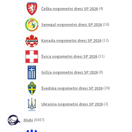
4
Češka nogometni dresi SP 2026
4
izdelki
16
Senegal nogometni dresi SP 2026
16
izdelkov
12
Kanada nogometni dresi SP 2026
12
izdelkov
11
Švica nogometni dresi SP 2026
11
izdelkov
8
Grčija nogometni dresi SP 2026
8
izdelkov
20
Švedska nogometni dresi SP 2026
20
izdelkov
2
Ukrajina nogometni dresi SP 2026
2
izdelka
6387
Klubi
6387
izdelkov
16