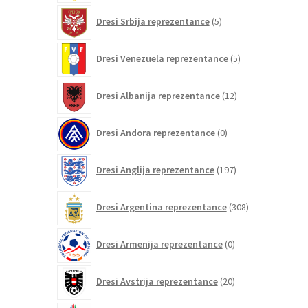
5
Dresi Srbija reprezentance
5
izdelkov
5
Dresi Venezuela reprezentance
5
izdelkov
12
Dresi Albanija reprezentance
12
izdelkov
0
Dresi Andora reprezentance
0
izdelkov
197
Dresi Anglija reprezentance
197
izdelkov
308
Dresi Argentina reprezentance
308
izdelkov
0
Dresi Armenija reprezentance
0
izdelkov
20
Dresi Avstrija reprezentance
20
izdelkov