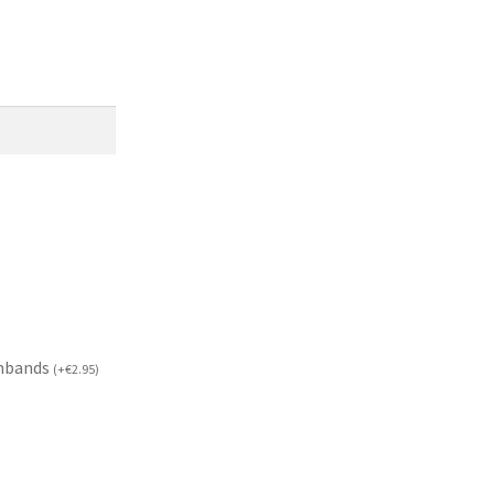
mbands
(
+
€
2.95
)