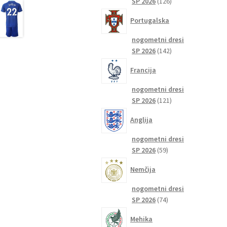
126
SP 2026
126
izdelkov
Portugalska
nogometni dresi
142
SP 2026
142
izdelkov
Francija
nogometni dresi
121
SP 2026
121
izdelkov
Anglija
nogometni dresi
59
SP 2026
59
izdelkov
Nemčija
nogometni dresi
74
SP 2026
74
izdelkov
Mehika