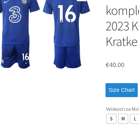
komple
2023 K
Kratke
€
40.00
Size Chart
Velikosti za Mo
S
M
L