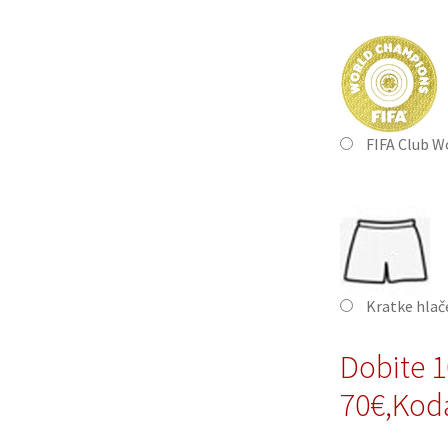
FIFA Club W
Kratke hla
Dobite 
70€,Ko