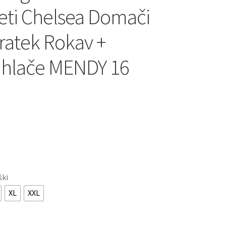
ti Chelsea Domači
ratek Rokav +
 hlače MENDY 16
ški
XL
XXL