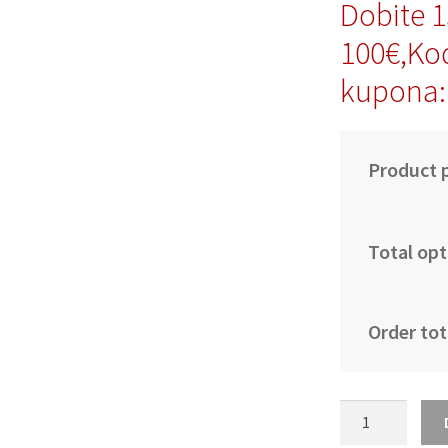
Dobite 
100€,Ko
kupona
Product p
Total opt
Order tot
Moški
Nogometni