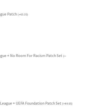
ague Patch
(
+
€
3.35
)
ague + No Room For Racism Patch Set
(
+
League + UEFA Foundation Patch Set
(
+
€
4.65
)