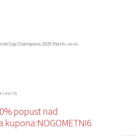
orld Cup Champions 2025 Patch
(
+
€
3.95
)
če
(
+
€
13.75
)
10% popust nad
da kupona:NOGOMETNI6