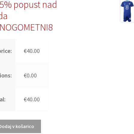
15% popust nad
da
:NOGOMETNI8
rice:
€40.00
ions:
€0.00
al:
€40.00
Dodaj v košarico