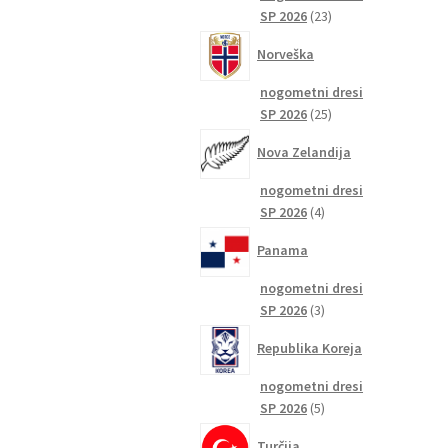
23
SP 2026
23
izdelkov
Norveška
nogometni dresi
25
SP 2026
25
izdelkov
Nova Zelandija
nogometni dresi
4
SP 2026
4
izdelki
Panama
nogometni dresi
3
SP 2026
3
izdelki
Republika Koreja
nogometni dresi
5
SP 2026
5
izdelkov
Turčija