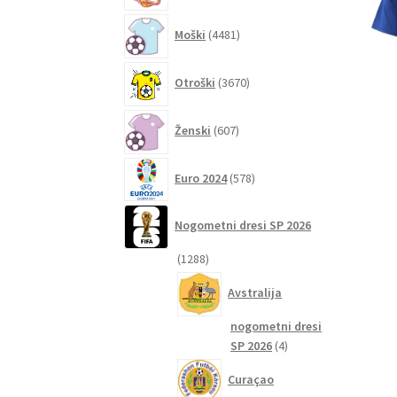
4481
Moški
4481
izdelkov
3670
Otroški
3670
izdelkov
607
Ženski
607
izdelkov
578
Euro 2024
578
izdelkov
Nogometni dresi SP 2026
1288
1288
izdelkov
Avstralija
nogometni dresi
4
SP 2026
4
izdelki
Curaçao