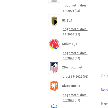
nogometni dresi
35
SP 2026
35
izdelkov
Belgija
nogometni dresi
77
SP 2026
77
izdelkov
Kolumbija
nogometni dresi
44
SP 2026
44
izdelkov
ZDA nogometni
Opi
61
dresi SP 2026
61
izdelkov
Nizozemska
Dod
nogometni dresi
32
SP 2026
32
Mnen
izdelkov