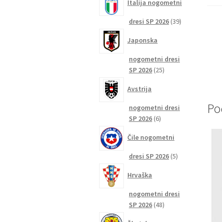
Italija nogometni
39
dresi SP 2026
39
izdelkov
Japonska
nogometni dresi
25
SP 2026
25
izdelkov
Avstrija
Po
nogometni dresi
6
SP 2026
6
izdelkov
Čile nogometni
5
dresi SP 2026
5
izdelkov
Hrvaška
nogometni dresi
48
SP 2026
48
izdelkov