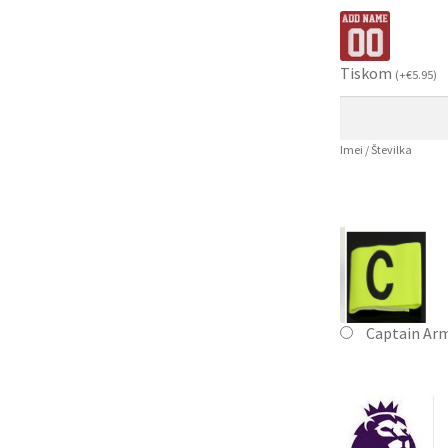
Tiskom
(
+
€
5.95
)
Imei / Številka
Captain Ar