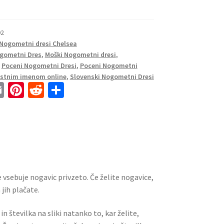
92
Nogometni dresi Chelsea
gometni Dres
,
Moški Nogometni dresi
,
,
Poceni Nogometni Dresi
,
Poceni Nogometni
lastnim imenom online
,
Slovenski Nogometni Dresi
E
Pi
R
S
m
nt
e
h
ai
er
d
ar
l
es
di
e
t
t
 vsebuje nogavic privzeto. Če želite nogavice,
jih plačate.
n številka na sliki natanko to, kar želite,