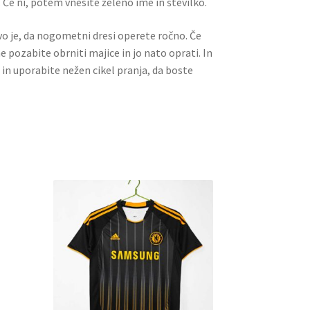
 Če ni, potem vnesite želeno ime in številko.
ivo je, da nogometni dresi operete ročno. Če
ne pozabite obrniti majice in jo nato oprati. In
 in uporabite nežen cikel pranja, da boste