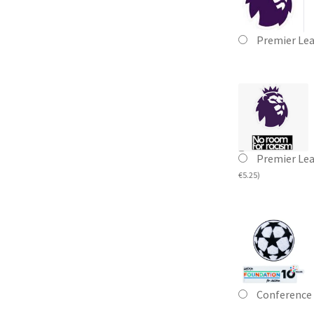
Premier Le
Premier Le
€
5.25
)
Conference 