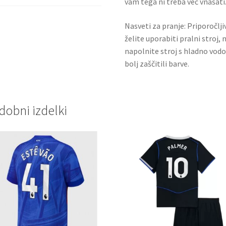
vam tega ni treba več vnašati.
Nasveti za pranje: Priporočlj
želite uporabiti pralni stroj, 
napolnite stroj s hladno vodo
bolj zaščitili barve.
dobni izdelki