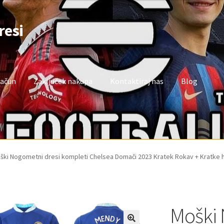
resi
račun
Zaključek nakupa
Kontaktiraj nas
Blog
oj račun
Trgovina
Zaključek nakupa
ški Nogometni dresi kompleti Chelsea Domači 2023 Kratek Rokav + Kratke 
Moški 