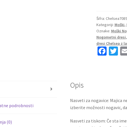
dresi
kompleti
Chelsea
Šifra:
Chelsea708
Kategoriji:
Moški
,
Domači
Oznake:
Moški No
2023
Nogometni dresi
Kratek
dresi Chelsea z 
Rokav
Fa
T
+
ce
wi
Kratke
b
tt
hlače
MENDY
o
er
16
Opis
o
količina
s
k
Nasveti za nogavice: Majica ne
atne podrobnosti
izberite možnosti nogavic, da 
Nasveti za tiskom: Če sta ime i
ja (0)