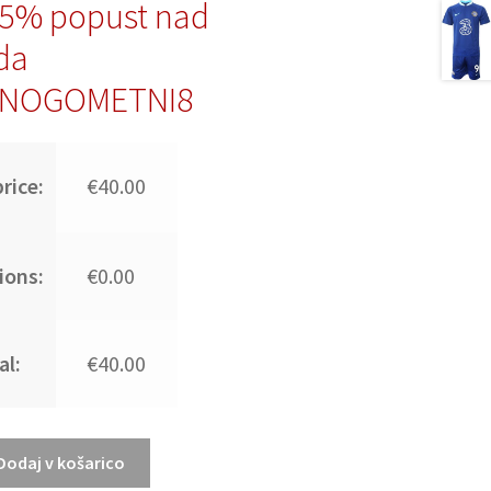
15% popust nad
da
:NOGOMETNI8
rice:
€40.00
ions:
€0.00
al:
€40.00
Dodaj v košarico