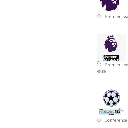
Premier Le
Premier Le
€
5.25
)
Conference 