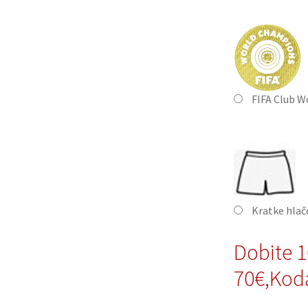
FIFA Club W
Kratke hla
Dobite 
70€,Ko