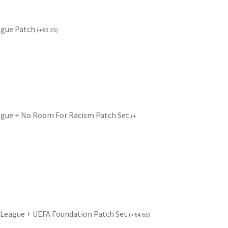
ague Patch
(
+
€
3.35
)
ague + No Room For Racism Patch Set
(
+
League + UEFA Foundation Patch Set
(
+
€
4.65
)