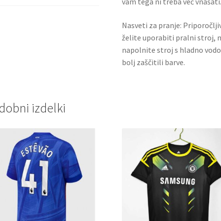
vam tega ni treba več vnašati.
Nasveti za pranje: Priporočlj
želite uporabiti pralni stroj, 
napolnite stroj s hladno vodo
bolj zaščitili barve.
dobni izdelki