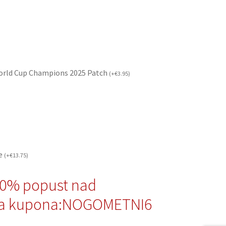
orld Cup Champions 2025 Patch
(
+
€
3.95
)
če
(
+
€
13.75
)
10% popust nad
da kupona:NOGOMETNI6