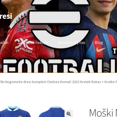
resi
račun
Zaključek nakupa
Kontaktiraj nas
Blog
oj račun
Trgovina
Zaključek nakupa
ški Nogometni dresi kompleti Chelsea Domači 2023 Kratek Rokav + Kratke 
Moški 