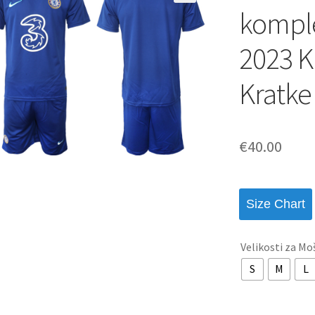
komple
2023 K
Kratke
€
40.00
Size Chart
Velikosti za Mo
S
M
L