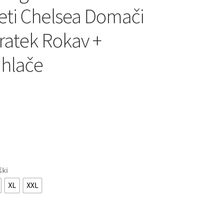
ti Chelsea Domači
ratek Rokav +
 hlače
ški
XL
XXL