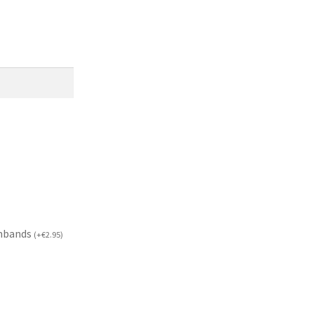
mbands
(
+
€
2.95
)