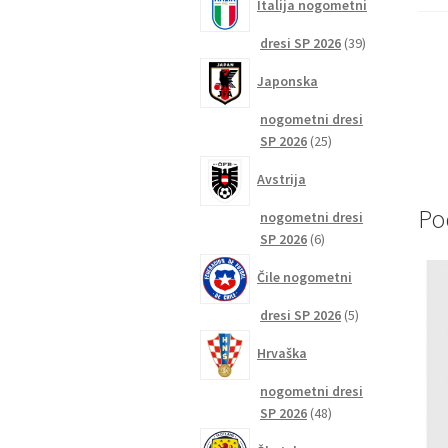
Italija nogometni
39
dresi SP 2026
39
izdelkov
Japonska
nogometni dresi
25
SP 2026
25
izdelkov
Avstrija
Po
nogometni dresi
6
SP 2026
6
izdelkov
Čile nogometni
5
dresi SP 2026
5
izdelkov
Hrvaška
nogometni dresi
48
SP 2026
48
izdelkov