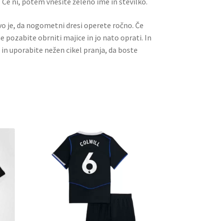
 Če ni, potem vnesite želeno ime in številko.
ivo je, da nogometni dresi operete ročno. Če
ne pozabite obrniti majice in jo nato oprati. In
 in uporabite nežen cikel pranja, da boste