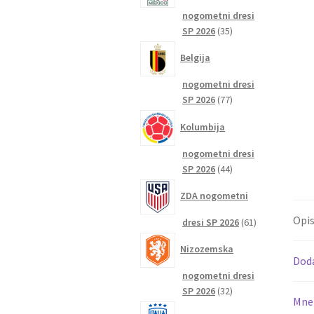
nogometni dresi
35
SP 2026
35
izdelkov
Belgija
nogometni dresi
77
SP 2026
77
izdelkov
Kolumbija
nogometni dresi
44
SP 2026
44
izdelkov
ZDA nogometni
Opi
61
dresi SP 2026
61
izdelkov
Nizozemska
Dod
nogometni dresi
32
SP 2026
32
Mnen
izdelkov