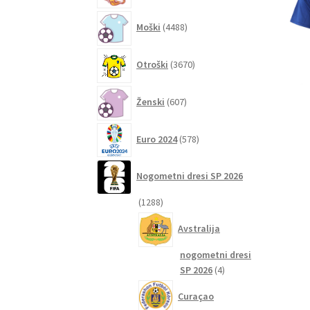
4488
Moški
4488
izdelkov
3670
Otroški
3670
izdelkov
607
Ženski
607
izdelkov
578
Euro 2024
578
izdelkov
Nogometni dresi SP 2026
1288
1288
izdelkov
Avstralija
nogometni dresi
4
SP 2026
4
izdelki
Curaçao