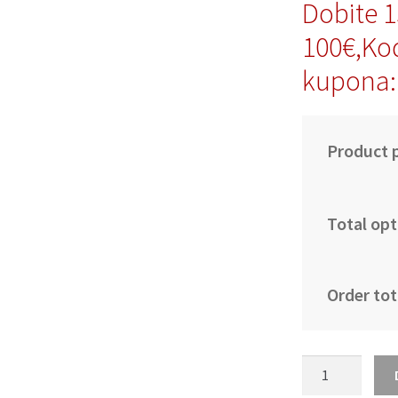
Dobite 
100€,Ko
kupona
Product p
Total opt
Order tot
Moški
Nogometni