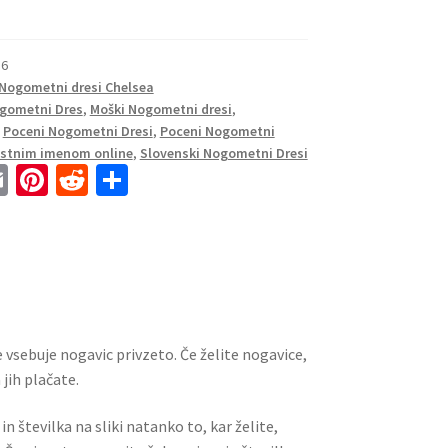
86
Nogometni dresi Chelsea
gometni Dres
,
Moški Nogometni dresi
,
,
Poceni Nogometni Dresi
,
Poceni Nogometni
lastnim imenom online
,
Slovenski Nogometni Dresi
E
Pi
R
S
m
nt
e
h
ai
er
d
ar
l
es
di
e
t
t
 vsebuje nogavic privzeto. Če želite nogavice,
jih plačate.
n številka na sliki natanko to, kar želite,