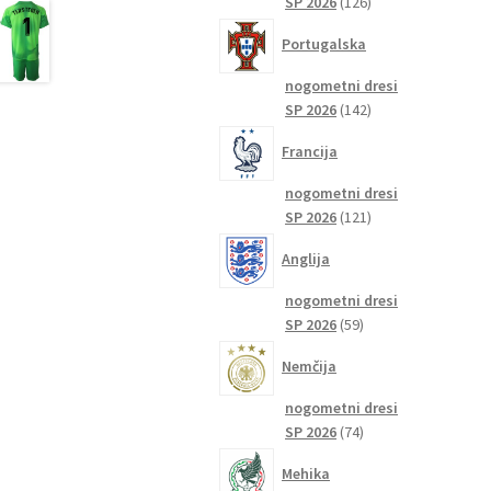
126
SP 2026
126
izdelkov
Portugalska
nogometni dresi
142
SP 2026
142
izdelkov
Francija
nogometni dresi
121
SP 2026
121
izdelkov
Anglija
nogometni dresi
59
SP 2026
59
izdelkov
Nemčija
nogometni dresi
74
SP 2026
74
izdelkov
Mehika