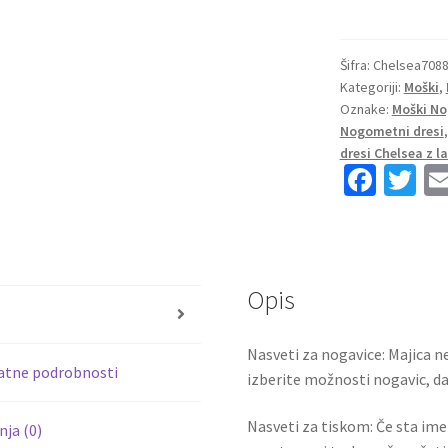
dresi
kompleti
Chelsea
Šifra:
Chelsea708
Kategoriji:
Moški
,
Domači
Oznake:
Moški No
2023
Nogometni dresi
Kratek
dresi Chelsea z 
Rokav
Fa
T
+
ce
wi
Kratke
b
tt
hlače
količina
o
er
Opis
o
s
k
Nasveti za nogavice: Majica ne
atne podrobnosti
izberite možnosti nogavic, da 
Nasveti za tiskom: Če sta ime i
ja (0)