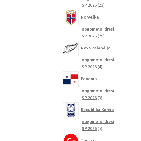
23
SP 2026
23
izdelkov
Norveška
nogometni dresi
25
SP 2026
25
izdelkov
Nova Zelandija
nogometni dresi
4
SP 2026
4
izdelki
Panama
nogometni dresi
3
SP 2026
3
izdelki
Republika Koreja
nogometni dresi
5
SP 2026
5
izdelkov
Turčija