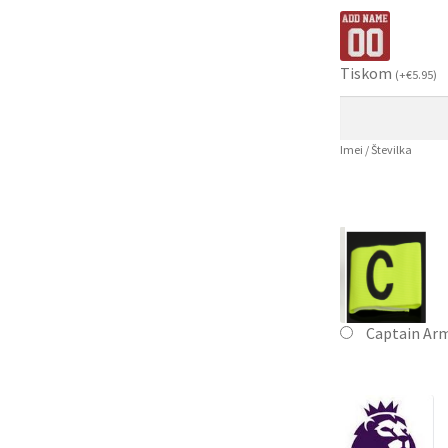
Tiskom
(
+
€
5.95
)
Imei / Številka
Captain Ar