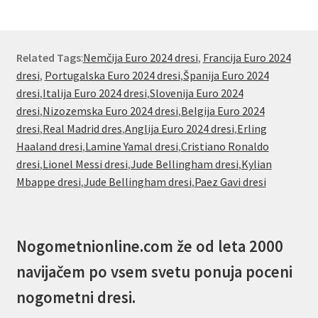
Related Tags
:
Nemčija Euro 2024 dresi
,
Francija Euro 2024
dresi
,
Portugalska Euro 2024 dresi
,
Španija Euro 2024
dresi
,
Italija Euro 2024 dresi
,
Slovenija Euro 2024
dresi
,
Nizozemska Euro 2024 dresi
,
Belgija Euro 2024
dresi
,
Real Madrid dres
,
Anglija Euro 2024 dresi
,
Erling
Haaland dresi
,
Lamine Yamal dresi
,
Cristiano Ronaldo
dresi
,
Lionel Messi dresi
,
Jude Bellingham dresi
,
Kylian
Mbappe dresi
,
Jude Bellingham dresi
,
Paez Gavi dresi
Nogometnionline.com že od leta 2000
navijačem po vsem svetu ponuja poceni
nogometni dresi.