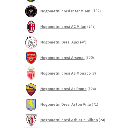
132
Nogometni dresi Inter Miami
132
izdelkov
247
Nogometni dresi AC Milan
247
izdelkov
46
Nogometni Dresi Ajax
46
izdelkov
350
Nogometni dresi Arsenal
350
izdelkov
8
Nogometni dresi AS Monaco
8
izdelkov
124
Nogometni dresi As Roma
124
izdelkov
71
Nogometni Dresi Aston Villa
71
izdelkov
24
Nogometni dresi Athletic Bilbao
24
izdelkov