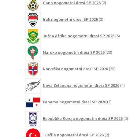
Gana nogometni dresi SP 2026
2
izdelka
2
Irak nogometni dresi SP 2026
2
izdelka
6
Južna Afrika nogometni dresi SP 2026
6
izdelkov
23
Maroko nogometni dresi SP 2026
23
izdelkov
25
Norveška nogometni dresi SP 2026
25
izdelkov
4
Nova Zelandija nogometni dresi SP 2026
4
izdelki
3
Panama nogometni dresi SP 2026
3
izdelki
5
Republika Koreja nogometni dresi SP 2026
5
izdel
2
Turčija nogometni dresi SP 2026
2