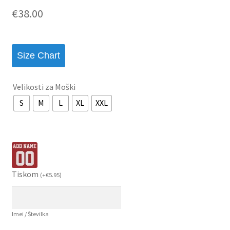
€
38.00
Size Chart
Velikosti za Moški
S
M
L
XL
XXL
Tiskom
(
+
€
5.95
)
Imei / Številka