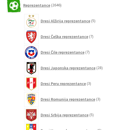
2646
Reprezentance
2646
izdelkov
5
Dresi Alžirija reprezentance
5
izdelkov
7
Dresi Češka reprezentance
7
izdelkov
7
Dresi Čile reprezentance
7
izdelkov
28
Dresi Japonska reprezentance
28
izdelkov
3
Dresi Peru reprezentance
3
izdelki
3
Dresi Romunija reprezentance
3
izdelki
5
Dresi Srbija reprezentance
5
izdelkov
5