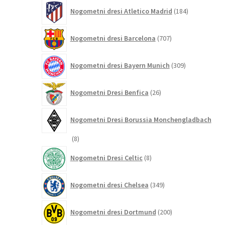
184
Nogometni dresi Atletico Madrid
184
izdelkov
707
Nogometni dresi Barcelona
707
izdelkov
309
Nogometni dresi Bayern Munich
309
izdelkov
26
Nogometni Dresi Benfica
26
izdelkov
Nogometni Dresi Borussia Monchengladbach
8
8
izdelkov
8
Nogometni Dresi Celtic
8
izdelkov
349
Nogometni dresi Chelsea
349
izdelkov
200
Nogometni dresi Dortmund
200
izdelkov