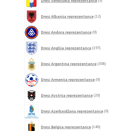
Dresi Venezuela reprezentance
5
izdelkov
12
Dresi Albanija reprezentance
12
izdelkov
0
Dresi Andora reprezentance
0
izdelkov
197
Dresi Anglija reprezentance
197
izdelkov
308
Dresi Argentina reprezentance
308
izdelkov
0
Dresi Armenija reprezentance
0
izdelkov
20
Dresi Avstrija reprezentance
20
izdelkov
0
Dresi Azerbajdžanu reprezentance
0
izdelkov
140
Dresi Belgija reprezentance
140
izdelkov