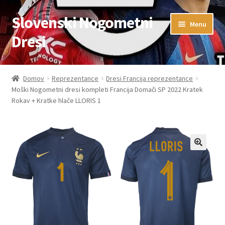
Slovenski Nogometni
Skip
Skip
Menu
to
to
Dresi
navigation
content
Domov
Domov
Reprezentance
Dresi Francija reprezentance
Moški Nogometni dresi kompleti Francija Domači SP 2022 Kratek
Blog
Rokav + Kratke hlače LLORIS 1
FAQs
Kontaktiraj nas
Košarica
Moj račun
Trgovina