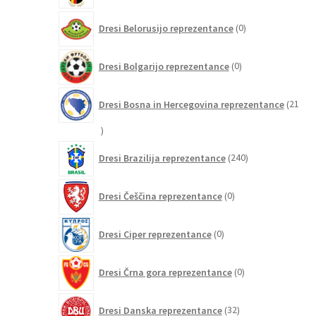
0
Dresi Belorusijo reprezentance
0
izdelkov
0
Dresi Bolgarijo reprezentance
0
izdelkov
Dresi Bosna in Hercegovina reprezentance
21
21
izdelkov
240
Dresi Brazilija reprezentance
240
izdelkov
0
Dresi Češčina reprezentance
0
izdelkov
0
Dresi Ciper reprezentance
0
izdelkov
0
Dresi Črna gora reprezentance
0
izdelkov
32
Dresi Danska reprezentance
32