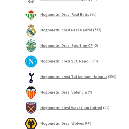
izdelkov
30
Nogometni Dresi Real Betis
30
izdelkov
733
Nogometni dresi Real Madrid
733
izdelkov
0
Nogometni Dresi Sporting CP
0
izdelkov
23
Nogometni dresi SSC Napoli
23
izdelkov
256
Nogometni dresi Tottenham Hotspur
256
izdelko
9
Nogometni Dresi Valencia
9
izdelkov
11
Nogometni dresi West Ham United
11
izdelkov
60
Nogometni Dresi Wolves
60
izdelkov