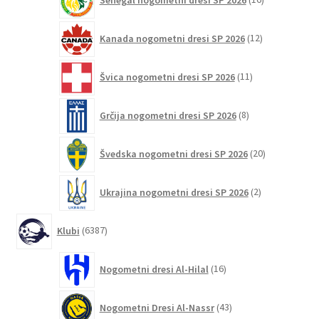
izdelkov
12
Kanada nogometni dresi SP 2026
12
izdelkov
11
Švica nogometni dresi SP 2026
11
izdelkov
8
Grčija nogometni dresi SP 2026
8
izdelkov
20
Švedska nogometni dresi SP 2026
20
izdelkov
2
Ukrajina nogometni dresi SP 2026
2
izdelka
6387
Klubi
6387
izdelkov
16
Nogometni dresi Al-Hilal
16
izdelkov
43
Nogometni Dresi Al-Nassr
43
izdelkov