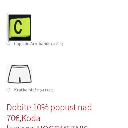
Captain Armbands
(
+
€
2.95
)
Kratke hlače
(
+
€
13.75
)
Dobite 10% popust nad
70€,Koda