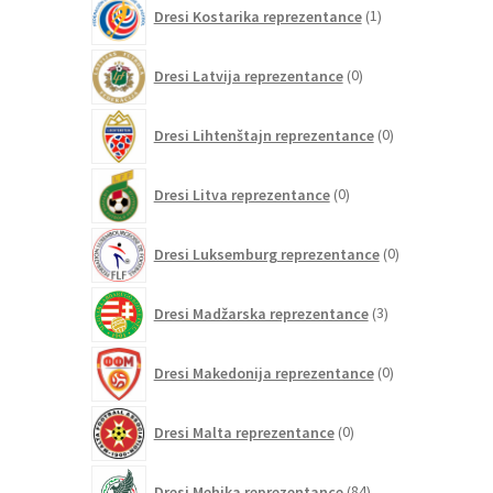
1
Dresi Kostarika reprezentance
1
izdelek
0
Dresi Latvija reprezentance
0
izdelkov
0
Dresi Lihtenštajn reprezentance
0
izdelkov
0
Dresi Litva reprezentance
0
izdelkov
0
Dresi Luksemburg reprezentance
0
izdelkov
3
Dresi Madžarska reprezentance
3
izdelki
0
Dresi Makedonija reprezentance
0
izdelkov
0
Dresi Malta reprezentance
0
izdelkov
84
Dresi Mehika reprezentance
84