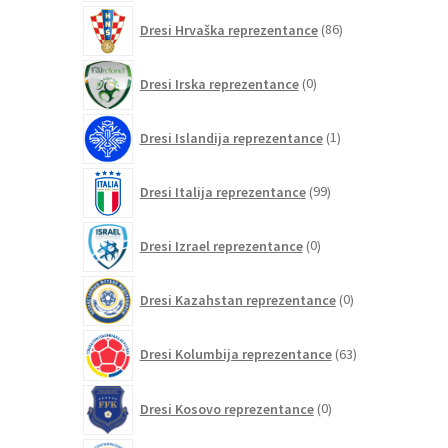
86
Dresi Hrvaška reprezentance
86
izdelkov
0
Dresi Irska reprezentance
0
izdelkov
1
Dresi Islandija reprezentance
1
izdelek
99
Dresi Italija reprezentance
99
izdelkov
0
Dresi Izrael reprezentance
0
izdelkov
0
Dresi Kazahstan reprezentance
0
izdelkov
63
Dresi Kolumbija reprezentance
63
izdelkov
0
Dresi Kosovo reprezentance
0
izdelkov