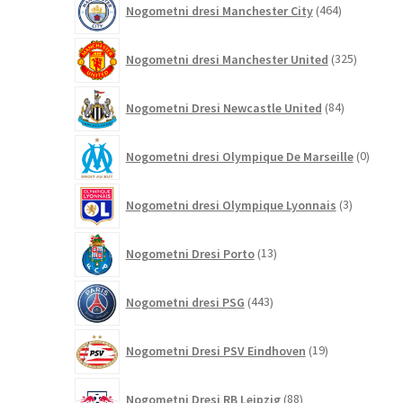
Nogometni dresi Manchester City
464
izdelkov
325
Nogometni dresi Manchester United
325
izdelkov
84
Nogometni Dresi Newcastle United
84
izdelkov
0
Nogometni dresi Olympique De Marseille
0
izdelk
3
Nogometni dresi Olympique Lyonnais
3
izdelki
13
Nogometni Dresi Porto
13
izdelkov
443
Nogometni dresi PSG
443
izdelkov
19
Nogometni Dresi PSV Eindhoven
19
izdelkov
88
Nogometni Dresi RB Leipzig
88