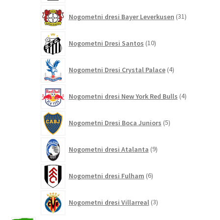
31
Nogometni dresi Bayer Leverkusen
31
izdelkov
10
Nogometni Dresi Santos
10
izdelkov
4
Nogometni Dresi Crystal Palace
4
izdelki
4
Nogometni dresi New York Red Bulls
4
izdelki
5
Nogometni Dresi Boca Juniors
5
izdelkov
9
Nogometni dresi Atalanta
9
izdelkov
6
Nogometni dresi Fulham
6
izdelkov
3
Nogometni dresi Villarreal
3
izdelki