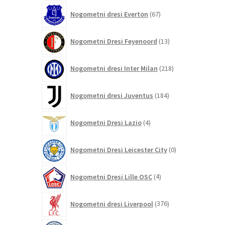
67
Nogometni dresi Everton
67
izdelkov
13
Nogometni Dresi Feyenoord
13
izdelkov
218
Nogometni dresi Inter Milan
218
izdelkov
184
Nogometni dresi Juventus
184
izdelkov
4
Nogometni Dresi Lazio
4
izdelki
0
Nogometni Dresi Leicester City
0
izdelkov
4
Nogometni Dresi Lille OSC
4
izdelki
376
Nogometni dresi Liverpool
376
izdelkov
464