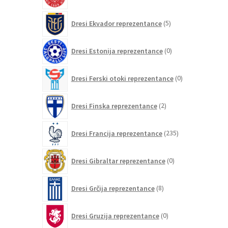
izdelkov
5
Dresi Ekvador reprezentance
5
izdelkov
0
Dresi Estonija reprezentance
0
izdelkov
0
Dresi Ferski otoki reprezentance
0
izdelkov
2
Dresi Finska reprezentance
2
izdelka
235
Dresi Francija reprezentance
235
izdelkov
0
Dresi Gibraltar reprezentance
0
izdelkov
8
Dresi Grčija reprezentance
8
izdelkov
0
Dresi Gruzija reprezentance
0
izdelkov