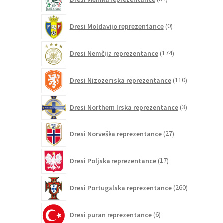
izdelkov
0
Dresi Moldavijo reprezentance
0
izdelkov
174
Dresi Nemčija reprezentance
174
izdelkov
110
Dresi Nizozemska reprezentance
110
izdelkov
3
Dresi Northern Irska reprezentance
3
izdelki
27
Dresi Norveška reprezentance
27
izdelkov
17
Dresi Poljska reprezentance
17
izdelkov
260
Dresi Portugalska reprezentance
260
izdelkov
6
Dresi puran reprezentance
6
izdelkov