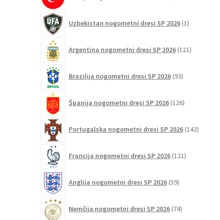
izdelka
1
Uzbekistan nogometni dresi SP 2026
1
izdelek
121
Argentina nogometni dresi SP 2026
121
izdelkov
93
Brazilija nogometni dresi SP 2026
93
izdelkov
126
Španija nogometni dresi SP 2026
126
izdelkov
142
Portugalska nogometni dresi SP 2026
142
izdelko
121
Francija nogometni dresi SP 2026
121
izdelkov
59
Anglija nogometni dresi SP 2026
59
izdelkov
74
Nemčija nogometni dresi SP 2026
74
izdelkov