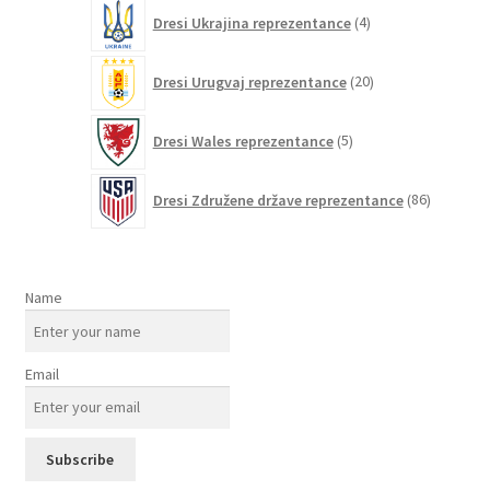
4
Dresi Ukrajina reprezentance
4
izdelki
20
Dresi Urugvaj reprezentance
20
izdelkov
5
Dresi Wales reprezentance
5
izdelkov
86
Dresi Združene države reprezentance
86
izdelkov
Name
Email