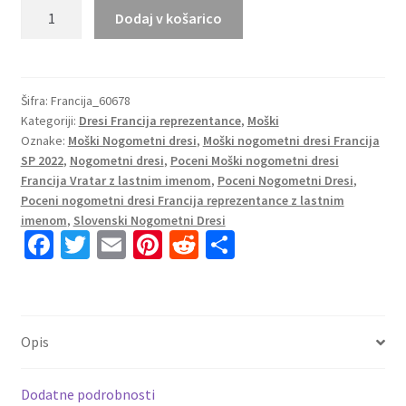
Moški
Dodaj v košarico
Nogometni
dresi
kompleti
Francija
Šifra:
Francija_60678
Kategoriji:
Dresi Francija reprezentance
,
Moški
Domači
Oznake:
Moški Nogometni dresi
,
Moški nogometni dresi Francija
SP
SP 2022
,
Nogometni dresi
,
Poceni Moški nogometni dresi
2022
Francija Vratar z lastnim imenom
,
Poceni Nogometni Dresi
,
Kratek
Poceni nogometni dresi Francija reprezentance z lastnim
Rokav
imenom
,
Slovenski Nogometni Dresi
+
Fa
T
E
Pi
R
S
Kratke
ce
wi
m
nt
e
h
hlače
b
tt
ai
er
d
ar
LLORIS
o
er
l
es
di
e
1
Opis
količina
o
t
t
k
Dodatne podrobnosti