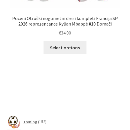
Poceni Otroški nogometni dresi kompleti Francija SP
2026 reprezentance Kylian Mbappé #10 Domači
€
34.00
Ta
Select options
izdelek
O
ima
več
različic.
Možnosti
lahko
izberete
na
strani
izdelka
152
Trening
152
izdelkov