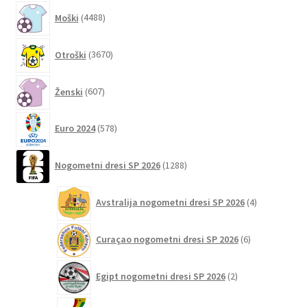
4488
Moški
4488
izdelkov
3670
Otroški
3670
izdelkov
607
Ženski
607
izdelkov
578
Euro 2024
578
izdelkov
1288
Nogometni dresi SP 2026
1288
izdelkov
4
Avstralija nogometni dresi SP 2026
4
izdelki
6
Curaçao nogometni dresi SP 2026
6
izdelkov
2
Egipt nogometni dresi SP 2026
2
izdelka
2