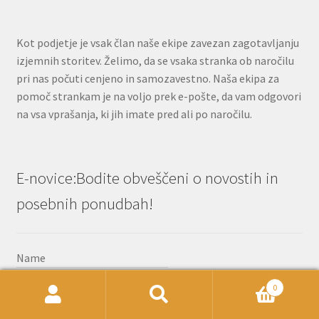
Kot podjetje je vsak član naše ekipe zavezan zagotavljanju
izjemnih storitev. Želimo, da se vsaka stranka ob naročilu
pri nas počuti cenjeno in samozavestno. Naša ekipa za
pomoč strankam je na voljo prek e-pošte, da vam odgovori
na vsa vprašanja, ki jih imate pred ali po naročilu.
E-novice:Bodite obveščeni o novostih in
posebnih ponudbah!
Name
0
Išči:
Iskanje
Email