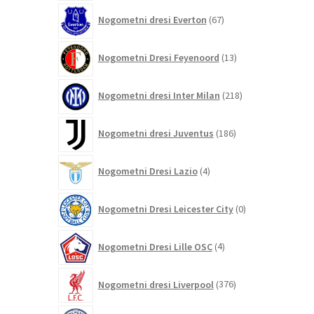
67
Nogometni dresi Everton
67
izdelkov
13
Nogometni Dresi Feyenoord
13
izdelkov
218
Nogometni dresi Inter Milan
218
izdelkov
186
Nogometni dresi Juventus
186
izdelkov
4
Nogometni Dresi Lazio
4
izdelki
0
Nogometni Dresi Leicester City
0
izdelkov
4
Nogometni Dresi Lille OSC
4
izdelki
376
Nogometni dresi Liverpool
376
izdelkov
464