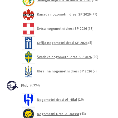
izdelkov
12
Kanada nogometni dresi SP 2026
12
izdelkov
11
Švica nogometni dresi SP 2026
11
izdelkov
8
Grčija nogometni dresi SP 2026
8
izdelkov
20
Švedska nogometni dresi SP 2026
20
izdelkov
2
Ukrajina nogometni dresi SP 2026
2
izdelka
6394
Klubi
6394
izdelkov
16
Nogometni dresi Al-Hilal
16
izdelkov
43
Nogometni Dresi Al-Nassr
43
izdelkov