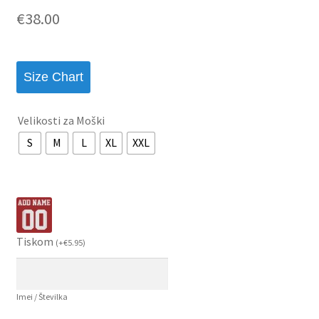
€
38.00
Size Chart
Velikosti za Moški
S
M
L
XL
XXL
Tiskom
(
+
€
5.95
)
Imei / Številka