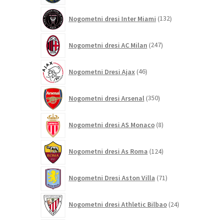
132
Nogometni dresi Inter Miami
132
izdelkov
247
Nogometni dresi AC Milan
247
izdelkov
46
Nogometni Dresi Ajax
46
izdelkov
350
Nogometni dresi Arsenal
350
izdelkov
8
Nogometni dresi AS Monaco
8
izdelkov
124
Nogometni dresi As Roma
124
izdelkov
71
Nogometni Dresi Aston Villa
71
izdelkov
24
Nogometni dresi Athletic Bilbao
24
izdelkov