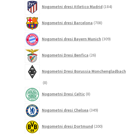
184
Nogometni dresi Atletico Madrid
184
izdelkov
708
Nogometni dresi Barcelona
708
izdelkov
309
Nogometni dresi Bayern Munich
309
izdelkov
26
Nogometni Dresi Benfica
26
izdelkov
Nogometni Dresi Borussia Monchengladbach
8
8
izdelkov
8
Nogometni Dresi Celtic
8
izdelkov
349
Nogometni dresi Chelsea
349
izdelkov
200
Nogometni dresi Dortmund
200
izdelkov