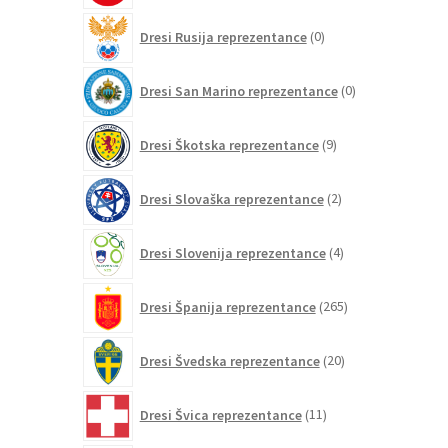
0
Dresi Rusija reprezentance
0
izdelkov
0
Dresi San Marino reprezentance
0
izdelkov
9
Dresi Škotska reprezentance
9
izdelkov
2
Dresi Slovaška reprezentance
2
izdelka
4
Dresi Slovenija reprezentance
4
izdelki
265
Dresi Španija reprezentance
265
izdelkov
20
Dresi Švedska reprezentance
20
izdelkov
11
Dresi Švica reprezentance
11
izdelkov