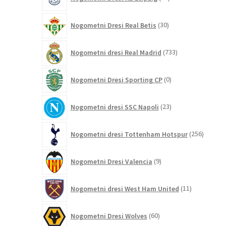
izdelkov
30
Nogometni Dresi Real Betis
30
izdelkov
733
Nogometni dresi Real Madrid
733
izdelkov
0
Nogometni Dresi Sporting CP
0
izdelkov
23
Nogometni dresi SSC Napoli
23
izdelkov
256
Nogometni dresi Tottenham Hotspur
256
izdelko
9
Nogometni Dresi Valencia
9
izdelkov
11
Nogometni dresi West Ham United
11
izdelkov
60
Nogometni Dresi Wolves
60
izdelkov