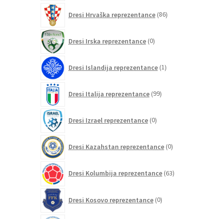
86
Dresi Hrvaška reprezentance
86
izdelkov
0
Dresi Irska reprezentance
0
izdelkov
1
Dresi Islandija reprezentance
1
izdelek
99
Dresi Italija reprezentance
99
izdelkov
0
Dresi Izrael reprezentance
0
izdelkov
0
Dresi Kazahstan reprezentance
0
izdelkov
63
Dresi Kolumbija reprezentance
63
izdelkov
0
Dresi Kosovo reprezentance
0
izdelkov