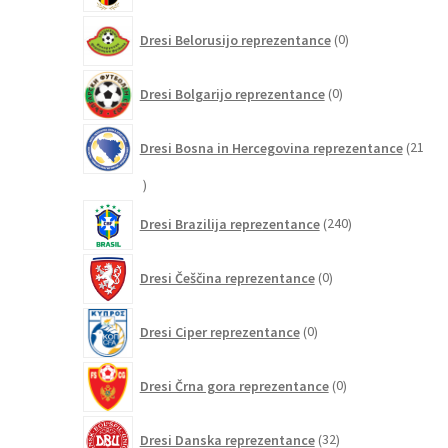
0
Dresi Belorusijo reprezentance
0
izdelkov
0
Dresi Bolgarijo reprezentance
0
izdelkov
Dresi Bosna in Hercegovina reprezentance
21
21
izdelkov
240
Dresi Brazilija reprezentance
240
izdelkov
0
Dresi Češčina reprezentance
0
izdelkov
0
Dresi Ciper reprezentance
0
izdelkov
0
Dresi Črna gora reprezentance
0
izdelkov
32
Dresi Danska reprezentance
32