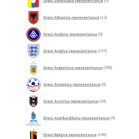
Dresi Venezuela reprezentance
5
izdelkov
12
Dresi Albanija reprezentance
12
izdelkov
0
Dresi Andora reprezentance
0
izdelkov
197
Dresi Anglija reprezentance
197
izdelkov
308
Dresi Argentina reprezentance
308
izdelkov
0
Dresi Armenija reprezentance
0
izdelkov
20
Dresi Avstrija reprezentance
20
izdelkov
0
Dresi Azerbajdžanu reprezentance
0
izdelkov
140
Dresi Belgija reprezentance
140
izdelkov