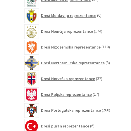
izdelkov
0
Dresi Moldavijo reprezentance
0
izdelkov
174
Dresi Nemčija reprezentance
174
izdelkov
110
Dresi Nizozemska reprezentance
110
izdelkov
3
Dresi Northern Irska reprezentance
3
izdelki
27
Dresi Norveška reprezentance
27
izdelkov
17
Dresi Poljska reprezentance
17
izdelkov
260
Dresi Portugalska reprezentance
260
izdelkov
6
Dresi puran reprezentance
6
izdelkov