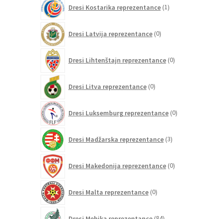
1
Dresi Kostarika reprezentance
1
izdelek
0
Dresi Latvija reprezentance
0
izdelkov
0
Dresi Lihtenštajn reprezentance
0
izdelkov
0
Dresi Litva reprezentance
0
izdelkov
0
Dresi Luksemburg reprezentance
0
izdelkov
3
Dresi Madžarska reprezentance
3
izdelki
0
Dresi Makedonija reprezentance
0
izdelkov
0
Dresi Malta reprezentance
0
izdelkov
84
Dresi Mehika reprezentance
84