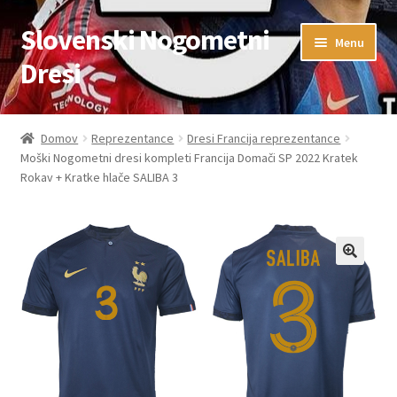
Slovenski Nogometni
Skip
Skip
Menu
to
to
Dresi
navigation
content
Domov
Domov
Reprezentance
Dresi Francija reprezentance
Moški Nogometni dresi kompleti Francija Domači SP 2022 Kratek
Blog
Rokav + Kratke hlače SALIBA 3
FAQs
Kontaktiraj nas
Košarica
Moj račun
Trgovina