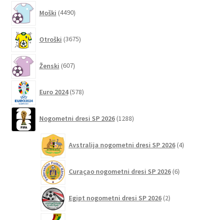
4490
Moški
4490
izdelkov
3675
Otroški
3675
izdelkov
607
Ženski
607
izdelkov
578
Euro 2024
578
izdelkov
1288
Nogometni dresi SP 2026
1288
izdelkov
4
Avstralija nogometni dresi SP 2026
4
izdelki
6
Curaçao nogometni dresi SP 2026
6
izdelkov
2
Egipt nogometni dresi SP 2026
2
izdelka
2