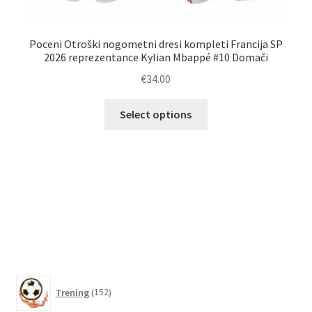
Poceni Otroški nogometni dresi kompleti Francija SP
2026 reprezentance Kylian Mbappé #10 Domači
€
34.00
Ta
Select options
izdelek
O
ima
več
različic.
Možnosti
lahko
izberete
na
strani
izdelka
152
Trening
152
izdelkov