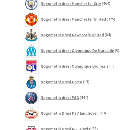
Nogometni dresi Manchester City
464
izdelkov
325
Nogometni dresi Manchester United
325
izdelkov
84
Nogometni Dresi Newcastle United
84
izdelkov
0
Nogometni dresi Olympique De Marseille
0
izdelk
3
Nogometni dresi Olympique Lyonnais
3
izdelki
13
Nogometni Dresi Porto
13
izdelkov
447
Nogometni dresi PSG
447
izdelkov
19
Nogometni Dresi PSV Eindhoven
19
izdelkov
88
Nogometni Dresi RB Leipzig
88