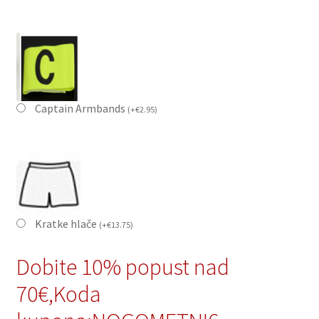
Captain Armbands
(
+
€
2.95
)
Kratke hlače
(
+
€
13.75
)
Dobite 10% popust nad
70€,Koda