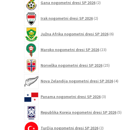
Gana nogometni dresi SP 2026
2
izdelka
2
Irak nogometni dresi SP 2026
2
izdelka
6
Južna Afrika nogometni dresi SP 2026
6
izdelkov
23
Maroko nogometni dresi SP 2026
23
izdelkov
25
Norveška nogometni dresi SP 2026
25
izdelkov
4
Nova Zelandija nogometni dresi SP 2026
4
izdelki
3
Panama nogometni dresi SP 2026
3
izdelki
5
Republika Koreja nogometni dresi SP 2026
5
izdel
2
Turčija nogometni dresi SP 2026
2