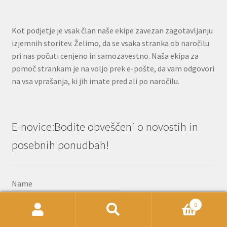
Kot podjetje je vsak član naše ekipe zavezan zagotavljanju
izjemnih storitev. Želimo, da se vsaka stranka ob naročilu
pri nas počuti cenjeno in samozavestno. Naša ekipa za
pomoč strankam je na voljo prek e-pošte, da vam odgovori
na vsa vprašanja, ki jih imate pred ali po naročilu.
E-novice:Bodite obveščeni o novostih in
posebnih ponudbah!
Name
0
Išči:
Iskanje
Email