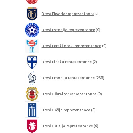
izdelkov
5
Dresi Ekvador reprezentance
5
izdelkov
0
Dresi Estonija reprezentance
0
izdelkov
0
Dresi Ferski otoki reprezentance
0
izdelkov
2
Dresi Finska reprezentance
2
izdelka
235
Dresi Francija reprezentance
235
izdelkov
0
Dresi Gibraltar reprezentance
0
izdelkov
8
Dresi Grčija reprezentance
8
izdelkov
0
Dresi Gruzija reprezentance
0
izdelkov