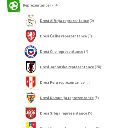
2646
Reprezentance
2646
izdelkov
5
Dresi Alžirija reprezentance
5
izdelkov
7
Dresi Češka reprezentance
7
izdelkov
7
Dresi Čile reprezentance
7
izdelkov
28
Dresi Japonska reprezentance
28
izdelkov
3
Dresi Peru reprezentance
3
izdelki
3
Dresi Romunija reprezentance
3
izdelki
5
Dresi Srbija reprezentance
5
izdelkov
5