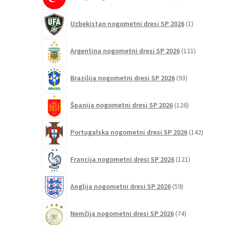
izdelka
1
Uzbekistan nogometni dresi SP 2026
1
izdelek
121
Argentina nogometni dresi SP 2026
121
izdelkov
93
Brazilija nogometni dresi SP 2026
93
izdelkov
126
Španija nogometni dresi SP 2026
126
izdelkov
142
Portugalska nogometni dresi SP 2026
142
izdelko
121
Francija nogometni dresi SP 2026
121
izdelkov
59
Anglija nogometni dresi SP 2026
59
izdelkov
74
Nemčija nogometni dresi SP 2026
74
izdelkov