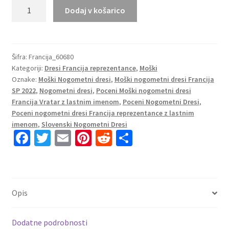
Moški
Dodaj v košarico
Nogometni
dresi
kompleti
Francija
Šifra:
Francija_60680
Kategoriji:
Dresi Francija reprezentance
,
Moški
Domači
Oznake:
Moški Nogometni dresi
,
Moški nogometni dresi Francija
SP
SP 2022
,
Nogometni dresi
,
Poceni Moški nogometni dresi
2022
Francija Vratar z lastnim imenom
,
Poceni Nogometni Dresi
,
Kratek
Poceni nogometni dresi Francija reprezentance z lastnim
Rokav
imenom
,
Slovenski Nogometni Dresi
+
Fa
T
E
Pi
R
S
Kratke
ce
wi
m
nt
e
h
hlače
b
tt
ai
er
d
ar
SALIBA
o
er
l
es
di
e
3
Opis
količina
o
t
t
k
Dodatne podrobnosti