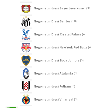
31
Nogometni dresi Bayer Leverkusen
31
izdelkov
10
Nogometni Dresi Santos
10
izdelkov
4
Nogometni Dresi Crystal Palace
4
izdelki
4
Nogometni dresi New York Red Bulls
4
izdelki
5
Nogometni Dresi Boca Juniors
5
izdelkov
9
Nogometni dresi Atalanta
9
izdelkov
6
Nogometni dresi Fulham
6
izdelkov
3
Nogometni dresi Villarreal
3
izdelki