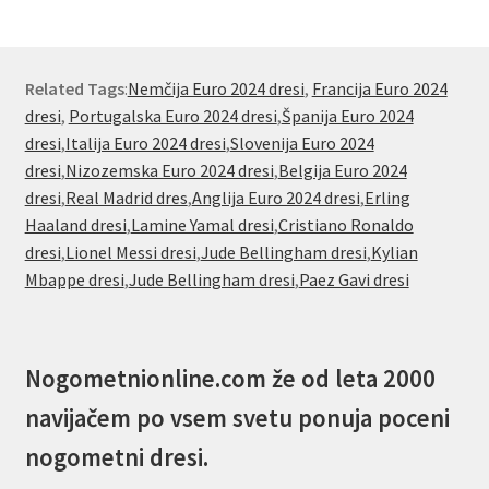
Related Tags
:
Nemčija Euro 2024 dresi
,
Francija Euro 2024
dresi
,
Portugalska Euro 2024 dresi
,
Španija Euro 2024
dresi
,
Italija Euro 2024 dresi
,
Slovenija Euro 2024
dresi
,
Nizozemska Euro 2024 dresi
,
Belgija Euro 2024
dresi
,
Real Madrid dres
,
Anglija Euro 2024 dresi
,
Erling
Haaland dresi
,
Lamine Yamal dresi
,
Cristiano Ronaldo
dresi
,
Lionel Messi dresi
,
Jude Bellingham dresi
,
Kylian
Mbappe dresi
,
Jude Bellingham dresi
,
Paez Gavi dresi
Nogometnionline.com že od leta 2000
navijačem po vsem svetu ponuja poceni
nogometni dresi.