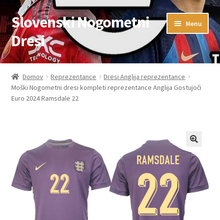
Slovenski Nogometni
Skip
Skip
Menu
to
to
Dresi
navigation
content
Domov
Domov
Reprezentance
Dresi Anglija reprezentance
Moški Nogometni dresi kompleti reprezentance Anglija Gostujoči
Blog
Euro 2024 Ramsdale 22
FAQs
Kontaktiraj nas
Košarica
Moj račun
Trgovina