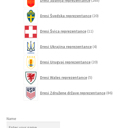
Dresi Španija reprezentance
265
izdelkov
20
Dresi Švedska reprezentance
20
izdelkov
11
Dresi Švica reprezentance
11
izdelkov
4
Dresi Ukrajina reprezentance
4
izdelki
20
Dresi Urugvaj reprezentance
20
izdelkov
5
Dresi Wales reprezentance
5
izdelkov
86
Dresi Združene države reprezentance
86
izdelkov
Name