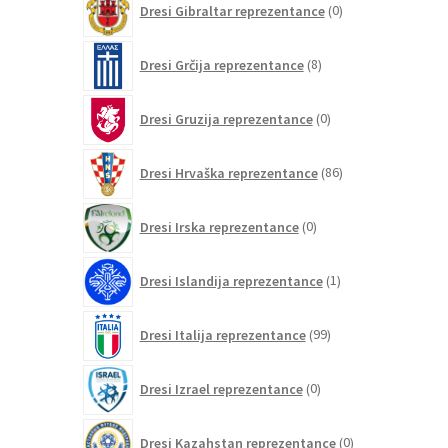
Dresi Gibraltar reprezentance
0
izdelkov
8
Dresi Grčija reprezentance
8
izdelkov
0
Dresi Gruzija reprezentance
0
izdelkov
86
Dresi Hrvaška reprezentance
86
izdelkov
0
Dresi Irska reprezentance
0
izdelkov
1
Dresi Islandija reprezentance
1
izdelek
99
Dresi Italija reprezentance
99
izdelkov
0
Dresi Izrael reprezentance
0
izdelkov
0
Dresi Kazahstan reprezentance
0