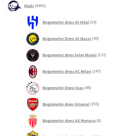
6401
Klubi
6401
izdelek
16
Nogometni dresi Al-Hilal
16
izdelkov
43
Nogometni Dresi Al-Nassr
43
izdelkov
132
Nogometni dresi Inter Miami
132
izdelkov
247
Nogometni dresi AC Milan
247
izdelkov
46
Nogometni Dresi Ajax
46
izdelkov
350
Nogometni dresi Arsenal
350
izdelkov
8
Nogometni dresi AS Monaco
8
izdelkov
124