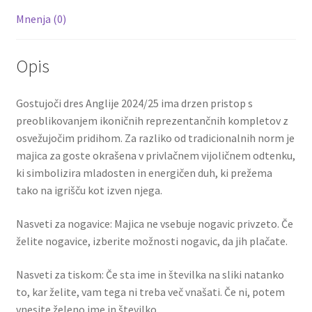
Mnenja (0)
Opis
Gostujoči dres Anglije 2024/25 ima drzen pristop s
preoblikovanjem ikoničnih reprezentančnih kompletov z
osvežujočim pridihom. Za razliko od tradicionalnih norm je
majica za goste okrašena v privlačnem vijoličnem odtenku,
ki simbolizira mladosten in energičen duh, ki prežema
tako na igrišču kot izven njega.
Nasveti za nogavice: Majica ne vsebuje nogavic privzeto. Če
želite nogavice, izberite možnosti nogavic, da jih plačate.
Nasveti za tiskom: Če sta ime in številka na sliki natanko
to, kar želite, vam tega ni treba več vnašati. Če ni, potem
vnesite želeno ime in številko.