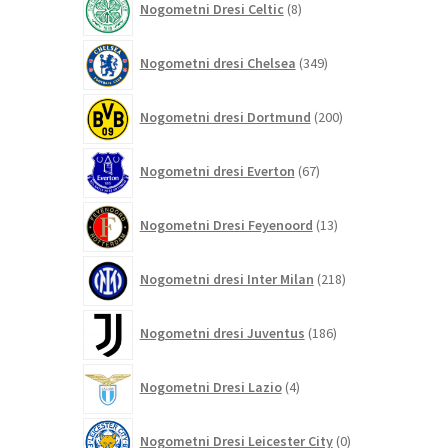
Nogometni Dresi Celtic
8
izdelkov
349
Nogometni dresi Chelsea
349
izdelkov
200
Nogometni dresi Dortmund
200
izdelkov
67
Nogometni dresi Everton
67
izdelkov
13
Nogometni Dresi Feyenoord
13
izdelkov
218
Nogometni dresi Inter Milan
218
izdelkov
186
Nogometni dresi Juventus
186
izdelkov
4
Nogometni Dresi Lazio
4
izdelki
0
Nogometni Dresi Leicester City
0