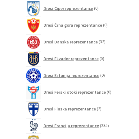
0
Dresi Ciper reprezentance
0
izdelkov
0
Dresi Črna gora reprezentance
0
izdelkov
32
Dresi Danska reprezentance
32
izdelkov
5
Dresi Ekvador reprezentance
5
izdelkov
0
Dresi Estonija reprezentance
0
izdelkov
0
Dresi Ferski otoki reprezentance
0
izdelkov
2
Dresi Finska reprezentance
2
izdelka
235
Dresi Francija reprezentance
235
izdelkov
0