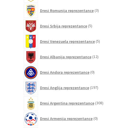
3
Dresi Romunija reprezentance
3
izdelki
5
Dresi Srbija reprezentance
5
izdelkov
5
Dresi Venezuela reprezentance
5
izdelkov
12
Dresi Albanija reprezentance
12
izdelkov
0
Dresi Andora reprezentance
0
izdelkov
197
Dresi Anglija reprezentance
197
izdelkov
308
Dresi Argentina reprezentance
308
izdelkov
0
Dresi Armenija reprezentance
0
izdelkov