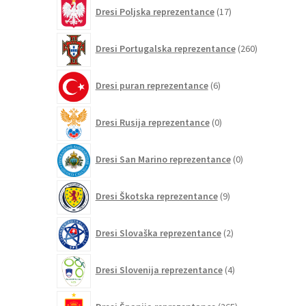
17
Dresi Poljska reprezentance
17
izdelkov
260
Dresi Portugalska reprezentance
260
izdelkov
6
Dresi puran reprezentance
6
izdelkov
0
Dresi Rusija reprezentance
0
izdelkov
0
Dresi San Marino reprezentance
0
izdelkov
9
Dresi Škotska reprezentance
9
izdelkov
2
Dresi Slovaška reprezentance
2
izdelka
4
Dresi Slovenija reprezentance
4
izdelki
265