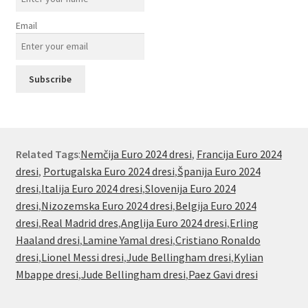
Email
Related Tags
:
Nemčija Euro 2024 dresi
,
Francija Euro 2024
dresi
,
Portugalska Euro 2024 dresi
,
Španija Euro 2024
dresi
,
Italija Euro 2024 dresi
,
Slovenija Euro 2024
dresi
,
Nizozemska Euro 2024 dresi
,
Belgija Euro 2024
dresi
,
Real Madrid dres
,
Anglija Euro 2024 dresi
,
Erling
Haaland dresi
,
Lamine Yamal dresi
,
Cristiano Ronaldo
dresi
,
Lionel Messi dresi
,
Jude Bellingham dresi
,
Kylian
Mbappe dresi
,
Jude Bellingham dresi
,
Paez Gavi dresi