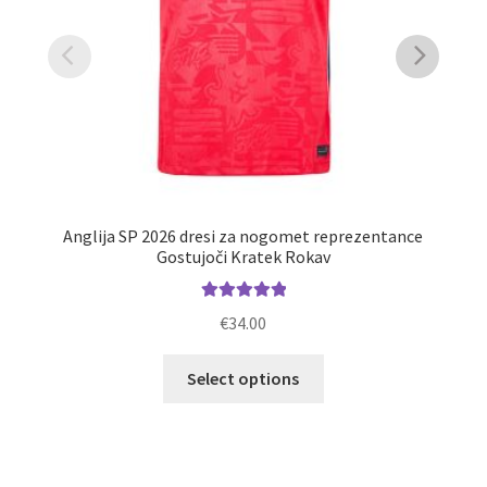
Anglija SP 2026 dresi za nogomet reprezentance
Gostujoči Kratek Rokav
Ocenjeno
€
34.00
5.00
od 5
Ta
O
Select options
izdelek
ima
več
različic.