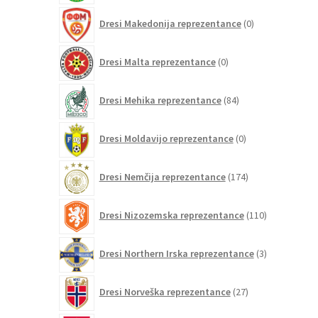
0
Dresi Makedonija reprezentance
0
izdelkov
0
Dresi Malta reprezentance
0
izdelkov
84
Dresi Mehika reprezentance
84
izdelkov
0
Dresi Moldavijo reprezentance
0
izdelkov
174
Dresi Nemčija reprezentance
174
izdelkov
110
Dresi Nizozemska reprezentance
110
izdelkov
3
Dresi Northern Irska reprezentance
3
izdelki
27
Dresi Norveška reprezentance
27
izdelkov