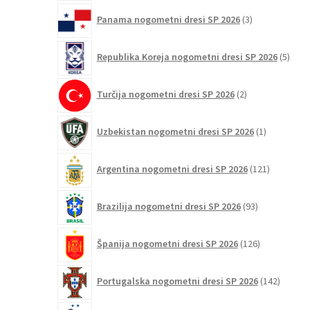
3
Panama nogometni dresi SP 2026
3
izdelki
5
Republika Koreja nogometni dresi SP 2026
5
izdel
2
Turčija nogometni dresi SP 2026
2
izdelka
1
Uzbekistan nogometni dresi SP 2026
1
izdelek
121
Argentina nogometni dresi SP 2026
121
izdelkov
93
Brazilija nogometni dresi SP 2026
93
izdelkov
126
Španija nogometni dresi SP 2026
126
izdelkov
142
Portugalska nogometni dresi SP 2026
142
izdelko
121