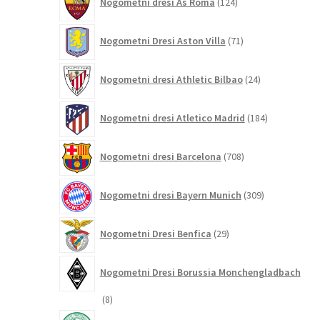
Nogometni dresi As Roma
124
izdelkov
71
Nogometni Dresi Aston Villa
71
izdelkov
24
Nogometni dresi Athletic Bilbao
24
izdelkov
184
Nogometni dresi Atletico Madrid
184
izdelkov
708
Nogometni dresi Barcelona
708
izdelkov
309
Nogometni dresi Bayern Munich
309
izdelkov
29
Nogometni Dresi Benfica
29
izdelkov
Nogometni Dresi Borussia Monchengladbach
8
8
izdelkov
8