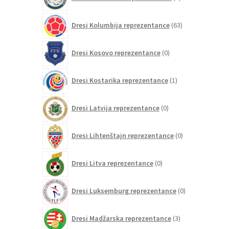
izdelkov
63
Dresi Kolumbija reprezentance
63
izdelkov
0
Dresi Kosovo reprezentance
0
izdelkov
1
Dresi Kostarika reprezentance
1
izdelek
0
Dresi Latvija reprezentance
0
izdelkov
0
Dresi Lihtenštajn reprezentance
0
izdelkov
0
Dresi Litva reprezentance
0
izdelkov
0
Dresi Luksemburg reprezentance
0
izdelkov
3
Dresi Madžarska reprezentance
3
izdelki