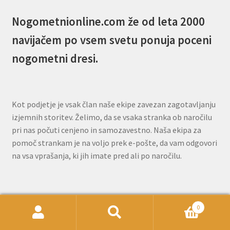
Nogometnionline.com že od leta 2000
navijačem po vsem svetu ponuja poceni
nogometni dresi.
Kot podjetje je vsak član naše ekipe zavezan zagotavljanju
izjemnih storitev. Želimo, da se vsaka stranka ob naročilu
pri nas počuti cenjeno in samozavestno. Naša ekipa za
pomoč strankam je na voljo prek e-pošte, da vam odgovori
na vsa vprašanja, ki jih imate pred ali po naročilu.
E-novice:Bodite obveščeni o novostih in
0
posebnih ponudbah!
Išči:
Iskanje