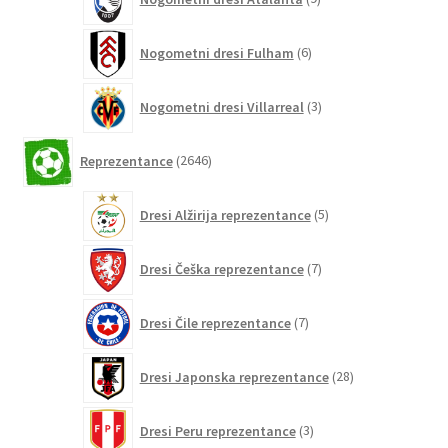
izdelkov
6
Nogometni dresi Fulham
6
izdelkov
3
Nogometni dresi Villarreal
3
izdelki
2646
Reprezentance
2646
izdelkov
5
Dresi Alžirija reprezentance
5
izdelkov
7
Dresi Češka reprezentance
7
izdelkov
7
Dresi Čile reprezentance
7
izdelkov
28
Dresi Japonska reprezentance
28
izdelkov
3
Dresi Peru reprezentance
3
izdelki