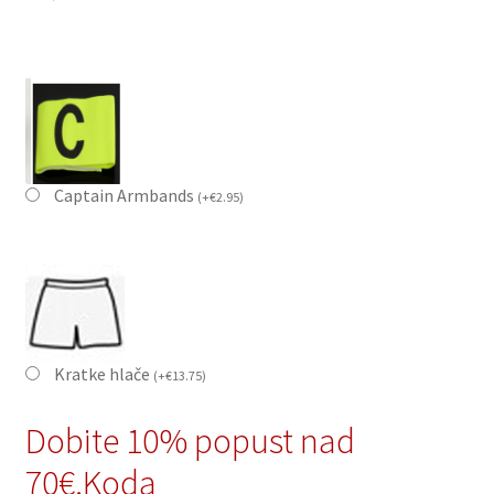
Captain Armbands
(
+
€
2.95
)
Kratke hlače
(
+
€
13.75
)
Dobite 10% popust nad
70€,Koda