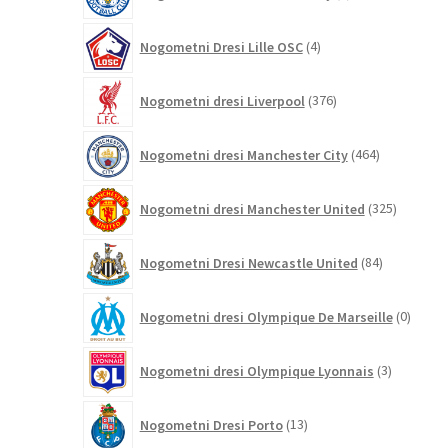
izdelkov
4
Nogometni Dresi Lille OSC
4
izdelki
376
Nogometni dresi Liverpool
376
izdelkov
464
Nogometni dresi Manchester City
464
izdelkov
325
Nogometni dresi Manchester United
325
izdelkov
84
Nogometni Dresi Newcastle United
84
izdelkov
0
Nogometni dresi Olympique De Marseille
0
izdelk
3
Nogometni dresi Olympique Lyonnais
3
izdelki
13
Nogometni Dresi Porto
13
izdelkov