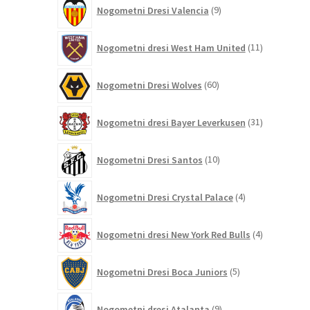
9
Nogometni Dresi Valencia
9
izdelkov
11
Nogometni dresi West Ham United
11
izdelkov
60
Nogometni Dresi Wolves
60
izdelkov
31
Nogometni dresi Bayer Leverkusen
31
izdelkov
10
Nogometni Dresi Santos
10
izdelkov
4
Nogometni Dresi Crystal Palace
4
izdelki
4
Nogometni dresi New York Red Bulls
4
izdelki
5
Nogometni Dresi Boca Juniors
5
izdelkov
9
Nogometni dresi Atalanta
9