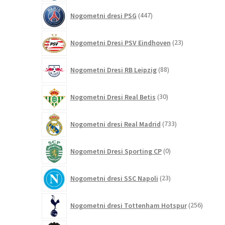
447
Nogometni dresi PSG
447
izdelkov
23
Nogometni Dresi PSV Eindhoven
23
izdelkov
88
Nogometni Dresi RB Leipzig
88
izdelkov
30
Nogometni Dresi Real Betis
30
izdelkov
733
Nogometni dresi Real Madrid
733
izdelkov
0
Nogometni Dresi Sporting CP
0
izdelkov
23
Nogometni dresi SSC Napoli
23
izdelkov
256
Nogometni dresi Tottenham Hotspur
256
izdelko