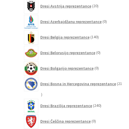
20
Dresi Avstrija reprezentance
20
izdelkov
0
Dresi Azerbajdžanu reprezentance
0
izdelkov
140
Dresi Belgija reprezentance
140
izdelkov
0
Dresi Belorusijo reprezentance
0
izdelkov
0
Dresi Bolgarijo reprezentance
0
izdelkov
Dresi Bosna in Hercegovina reprezentance
21
21
izdelkov
240
Dresi Brazilija reprezentance
240
izdelkov
0
Dresi Češčina reprezentance
0
izdelkov