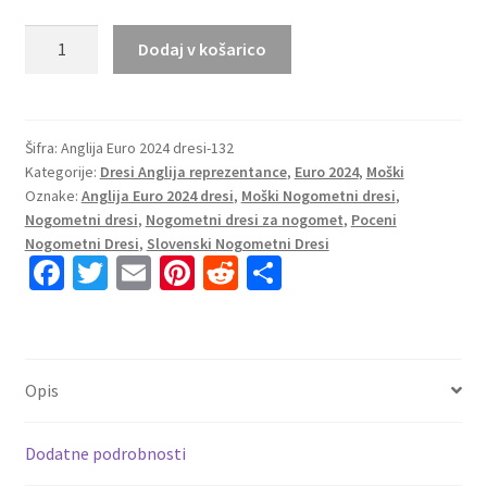
Moški
Dodaj v košarico
Nogometni
dresi
kompleti
reprezentance
Šifra:
Anglija Euro 2024 dresi-132
Kategorije:
Dresi Anglija reprezentance
,
Euro 2024
,
Moški
Anglija
Oznake:
Anglija Euro 2024 dresi
,
Moški Nogometni dresi
,
Gostujoči
Nogometni dresi
,
Nogometni dresi za nogomet
,
Poceni
Euro
Nogometni Dresi
,
Slovenski Nogometni Dresi
2024
Fa
T
E
Pi
R
S
Ramsdale
ce
wi
m
nt
e
h
22
b
tt
ai
er
d
ar
količina
o
er
l
es
di
e
Opis
o
t
t
k
Dodatne podrobnosti