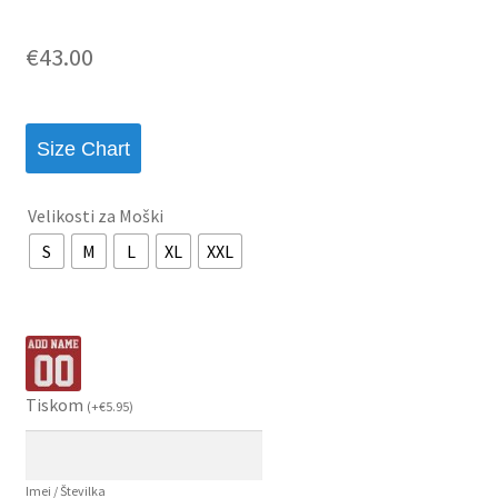
€
43.00
Size Chart
Velikosti za Moški
S
M
L
XL
XXL
Tiskom
(
+
€
5.95
)
Imei / Številka