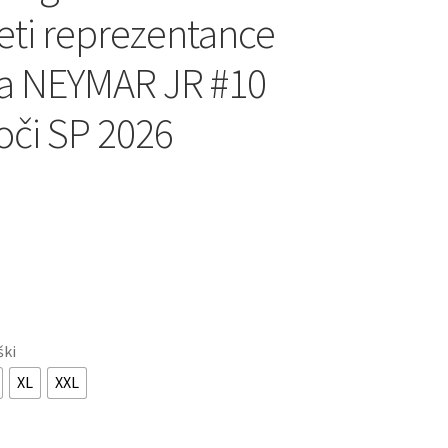
ti reprezentance
ija NEYMAR JR #10
oči SP 2026
ški
XL
XXL