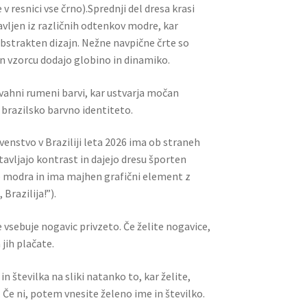
v resnici vse črno).Sprednji del dresa krasi
vljen iz različnih odtenkov modre, kar
abstrakten dizajn. Nežne navpične črte so
 in vzorcu dodajo globino in dinamiko.
živahni rumeni barvi, kar ustvarja močan
 brazilsko barvno identiteto.
venstvo v Braziliji leta 2026 ima ob straneh
avljajo kontrast in dajejo dresu športen
je modra in ima majhen grafični element z
Brazilija!”).
 vsebuje nogavic privzeto. Če želite nogavice,
jih plačate.
n številka na sliki natanko to, kar želite,
 Če ni, potem vnesite želeno ime in številko.