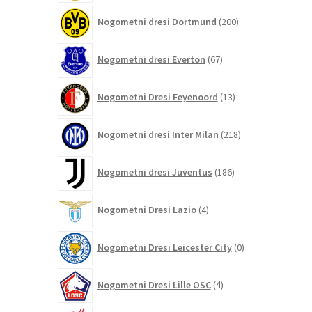
200
Nogometni dresi Dortmund
200
izdelkov
67
Nogometni dresi Everton
67
izdelkov
13
Nogometni Dresi Feyenoord
13
izdelkov
218
Nogometni dresi Inter Milan
218
izdelkov
186
Nogometni dresi Juventus
186
izdelkov
4
Nogometni Dresi Lazio
4
izdelki
0
Nogometni Dresi Leicester City
0
izdelkov
4
Nogometni Dresi Lille OSC
4
izdelki