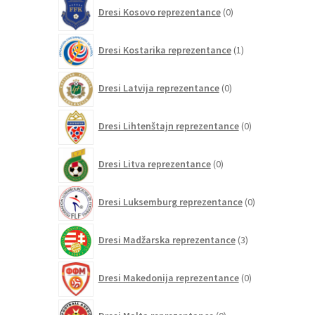
0
Dresi Kosovo reprezentance
0
izdelkov
1
Dresi Kostarika reprezentance
1
izdelek
0
Dresi Latvija reprezentance
0
izdelkov
0
Dresi Lihtenštajn reprezentance
0
izdelkov
0
Dresi Litva reprezentance
0
izdelkov
0
Dresi Luksemburg reprezentance
0
izdelkov
3
Dresi Madžarska reprezentance
3
izdelki
0
Dresi Makedonija reprezentance
0
izdelkov
0