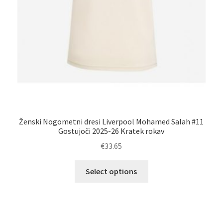
Li
Ženski Nogometni dresi Liverpool Mohamed Salah #11
Gostujoči 2025-26 Kratek rokav
€
33.65
Ta
Select options
izdelek
ima
več
različic.