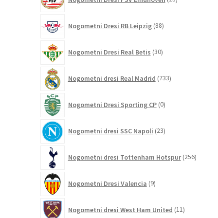
izdelkov
88
Nogometni Dresi RB Leipzig
88
izdelkov
30
Nogometni Dresi Real Betis
30
izdelkov
733
Nogometni dresi Real Madrid
733
izdelkov
0
Nogometni Dresi Sporting CP
0
izdelkov
23
Nogometni dresi SSC Napoli
23
izdelkov
256
Nogometni dresi Tottenham Hotspur
256
izdelko
9
Nogometni Dresi Valencia
9
izdelkov
11
Nogometni dresi West Ham United
11
izdelkov