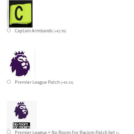
Captain Armbands
(
+
€
2.95
)
Premier League Patch
(
+
€
3.35
)
Premier League + No Room For Racism Patch Set
(
+