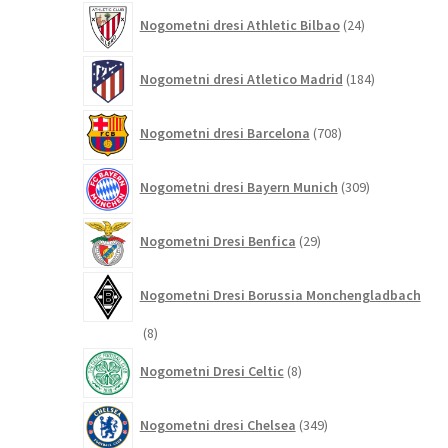
24
Nogometni dresi Athletic Bilbao
24
izdelkov
184
Nogometni dresi Atletico Madrid
184
izdelkov
708
Nogometni dresi Barcelona
708
izdelkov
309
Nogometni dresi Bayern Munich
309
izdelkov
29
Nogometni Dresi Benfica
29
izdelkov
Nogometni Dresi Borussia Monchengladbach
8
8
izdelkov
8
Nogometni Dresi Celtic
8
izdelkov
349
Nogometni dresi Chelsea
349
izdelkov