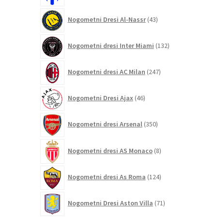
43
Nogometni Dresi Al-Nassr
43
izdelkov
132
Nogometni dresi Inter Miami
132
izdelkov
247
Nogometni dresi AC Milan
247
izdelkov
46
Nogometni Dresi Ajax
46
izdelkov
350
Nogometni dresi Arsenal
350
izdelkov
8
Nogometni dresi AS Monaco
8
izdelkov
124
Nogometni dresi As Roma
124
izdelkov
71
Nogometni Dresi Aston Villa
71
izdelkov