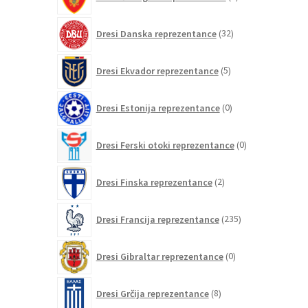
izdelkov
32
Dresi Danska reprezentance
32
izdelkov
5
Dresi Ekvador reprezentance
5
izdelkov
0
Dresi Estonija reprezentance
0
izdelkov
0
Dresi Ferski otoki reprezentance
0
izdelkov
2
Dresi Finska reprezentance
2
izdelka
235
Dresi Francija reprezentance
235
izdelkov
0
Dresi Gibraltar reprezentance
0
izdelkov
8
Dresi Grčija reprezentance
8
izdelkov