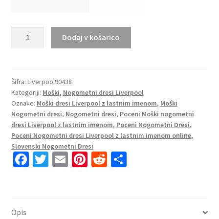
Moški
Dodaj v košarico
Nogometni
dresi
Liverpool
Domači
Šifra:
Liverpool90438
Kategoriji:
Moški
,
Nogometni dresi Liverpool
22-
Oznake:
Moški dresi Liverpool z lastnim imenom
,
Moški
23
Nogometni dresi
,
Nogometni dresi
,
Poceni Moški nogometni
Kratek
dresi Liverpool z lastnim imenom
,
Poceni Nogometni Dresi
,
Rokav
Poceni Nogometni dresi Liverpool z lastnim imenom online
,
+
Slovenski Nogometni Dresi
Kratke
Fa
T
E
Pi
R
S
hlače
ce
wi
m
nt
e
h
KLAVAN
b
tt
ai
er
d
ar
17
o
er
l
es
di
e
količina
Opis