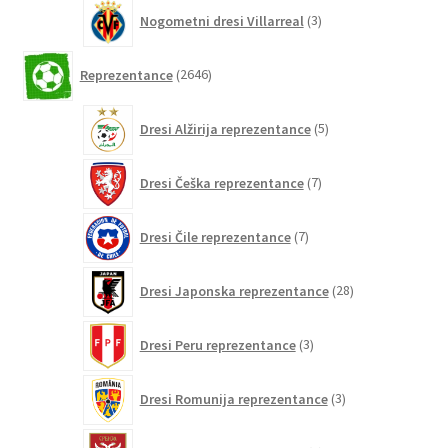
3
Nogometni dresi Villarreal
3
izdelki
2646
Reprezentance
2646
izdelkov
5
Dresi Alžirija reprezentance
5
izdelkov
7
Dresi Češka reprezentance
7
izdelkov
7
Dresi Čile reprezentance
7
izdelkov
28
Dresi Japonska reprezentance
28
izdelkov
3
Dresi Peru reprezentance
3
izdelki
3
Dresi Romunija reprezentance
3
izdelki
5