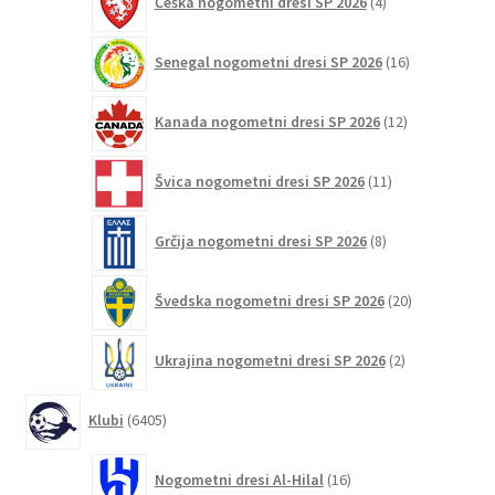
Češka nogometni dresi SP 2026
4
izdelki
16
Senegal nogometni dresi SP 2026
16
izdelkov
12
Kanada nogometni dresi SP 2026
12
izdelkov
11
Švica nogometni dresi SP 2026
11
izdelkov
8
Grčija nogometni dresi SP 2026
8
izdelkov
20
Švedska nogometni dresi SP 2026
20
izdelkov
2
Ukrajina nogometni dresi SP 2026
2
izdelka
6405
Klubi
6405
izdelkov
16
Nogometni dresi Al-Hilal
16
izdelkov