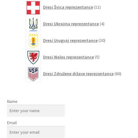
11
Dresi Švica reprezentance
11
izdelkov
4
Dresi Ukrajina reprezentance
4
izdelki
20
Dresi Urugvaj reprezentance
20
izdelkov
5
Dresi Wales reprezentance
5
izdelkov
86
Dresi Združene države reprezentance
86
izdelkov
Name
Email