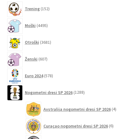
Možnosti
152
Trening
152
lahko
izdelkov
izberete
4495
Moški
4495
na
izdelkov
strani
3681
izdelka
Otroški
3681
izdelkov
607
Ženski
607
izdelkov
578
Euro 2024
578
izdelkov
1288
Nogometni dresi SP 2026
1288
izdelkov
4
Avstralija nogometni dresi SP 2026
4
izdelki
6
Curaçao nogometni dresi SP 2026
6
izdelkov
2