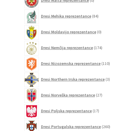
Dresi Malta reprezentance
0
izdelkov
84
Dresi Mehika reprezentance
84
izdelkov
0
Dresi Moldavijo reprezentance
0
izdelkov
174
Dresi Nemčija reprezentance
174
izdelkov
110
Dresi Nizozemska reprezentance
110
izdelkov
3
Dresi Northern Irska reprezentance
3
izdelki
27
Dresi Norveška reprezentance
27
izdelkov
17
Dresi Poljska reprezentance
17
izdelkov
260
Dresi Portugalska reprezentance
260
izdelkov