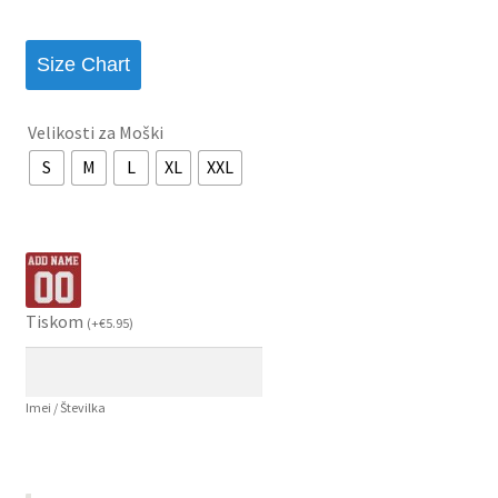
Size Chart
Velikosti za Moški
S
M
L
XL
XXL
Tiskom
(
+
€
5.95
)
Imei / Številka