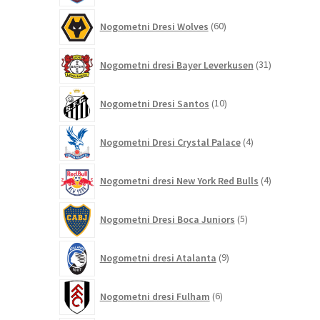
60
Nogometni Dresi Wolves
60
izdelkov
31
Nogometni dresi Bayer Leverkusen
31
izdelkov
10
Nogometni Dresi Santos
10
izdelkov
4
Nogometni Dresi Crystal Palace
4
izdelki
4
Nogometni dresi New York Red Bulls
4
izdelki
5
Nogometni Dresi Boca Juniors
5
izdelkov
9
Nogometni dresi Atalanta
9
izdelkov
6
Nogometni dresi Fulham
6
izdelkov