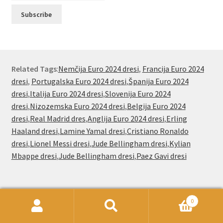
Related Tags
:
Nemčija Euro 2024 dresi
,
Francija Euro 2024
dresi
,
Portugalska Euro 2024 dresi
,
Španija Euro 2024
dresi
,
Italija Euro 2024 dresi
,
Slovenija Euro 2024
dresi
,
Nizozemska Euro 2024 dresi
,
Belgija Euro 2024
dresi
,
Real Madrid dres
,
Anglija Euro 2024 dresi
,
Erling
Haaland dresi
,
Lamine Yamal dresi
,
Cristiano Ronaldo
dresi
,
Lionel Messi dresi
,
Jude Bellingham dresi
,
Kylian
Mbappe dresi
,
Jude Bellingham dresi
,
Paez Gavi dresi
Nogometnionline.com že od leta 2000
0
Išči:
Iskanje
navijačem po vsem svetu ponuja poceni