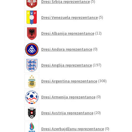
Dresi Srbija reprezentance
5
izdelkov
5
Dresi Venezuela reprezentance
5
izdelkov
12
Dresi Albanija reprezentance
12
izdelkov
0
Dresi Andora reprezentance
0
izdelkov
197
Dresi Anglija reprezentance
197
izdelkov
308
Dresi Argentina reprezentance
308
izdelkov
0
Dresi Armenija reprezentance
0
izdelkov
20
Dresi Avstrija reprezentance
20
izdelkov
0
Dresi Azerbajdžanu reprezentance
0
izdelkov