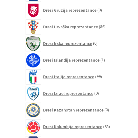
0
Dresi Gruzija reprezentance
0
izdelkov
86
Dresi Hrvaška reprezentance
86
izdelkov
0
Dresi Irska reprezentance
0
izdelkov
1
Dresi Islandija reprezentance
1
izdelek
99
Dresi Italija reprezentance
99
izdelkov
0
Dresi Izrael reprezentance
0
izdelkov
0
Dresi Kazahstan reprezentance
0
izdelkov
63
Dresi Kolumbija reprezentance
63
izdelkov