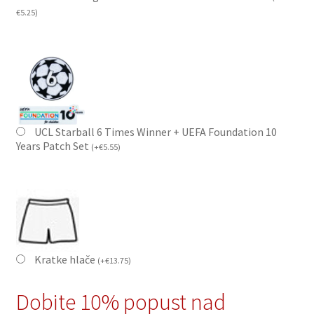
€
5.25
)
UCL Starball 6 Times Winner + UEFA Foundation 10
Years Patch Set
(
+
€
5.55
)
Kratke hlače
(
+
€
13.75
)
Dobite 10% popust nad