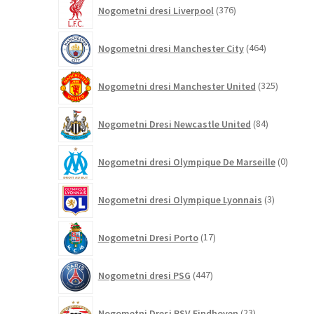
376
Nogometni dresi Liverpool
376
izdelkov
464
Nogometni dresi Manchester City
464
izdelkov
325
Nogometni dresi Manchester United
325
izdelkov
84
Nogometni Dresi Newcastle United
84
izdelkov
0
Nogometni dresi Olympique De Marseille
0
izdelk
3
Nogometni dresi Olympique Lyonnais
3
izdelki
17
Nogometni Dresi Porto
17
izdelkov
447
Nogometni dresi PSG
447
izdelkov
23
Nogometni Dresi PSV Eindhoven
23