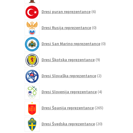
6
Dresi puran reprezentance
6
izdelkov
0
Dresi Rusija reprezentance
0
izdelkov
0
Dresi San Marino reprezentance
0
izdelkov
9
Dresi Škotska reprezentance
9
izdelkov
2
Dresi Slovaška reprezentance
2
izdelka
4
Dresi Slovenija reprezentance
4
izdelki
265
Dresi Španija reprezentance
265
izdelkov
20
Dresi Švedska reprezentance
20
izdelkov