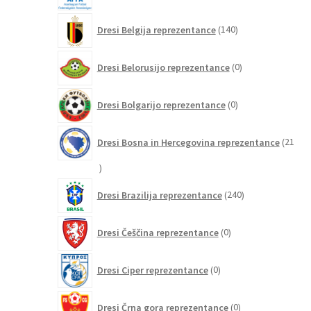
140
Dresi Belgija reprezentance
140
izdelkov
0
Dresi Belorusijo reprezentance
0
izdelkov
0
Dresi Bolgarijo reprezentance
0
izdelkov
Dresi Bosna in Hercegovina reprezentance
21
21
izdelkov
240
Dresi Brazilija reprezentance
240
izdelkov
0
Dresi Češčina reprezentance
0
izdelkov
0
Dresi Ciper reprezentance
0
izdelkov
0
Dresi Črna gora reprezentance
0