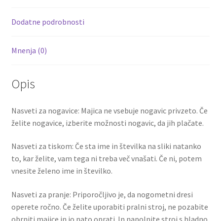
o
t
t
k
Dodatne podrobnosti
Mnenja (0)
Opis
Nasveti za nogavice: Majica ne vsebuje nogavic privzeto. Če
želite nogavice, izberite možnosti nogavic, da jih plačate.
Nasveti za tiskom: Če sta ime in številka na sliki natanko
to, kar želite, vam tega ni treba več vnašati. Če ni, potem
vnesite želeno ime in številko.
Nasveti za pranje: Priporočljivo je, da nogometni dresi
operete ročno. Če želite uporabiti pralni stroj, ne pozabite
obrniti majice in jo nato oprati. In napolnite stroj s hladno