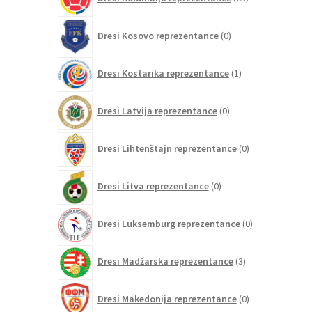
izdelkov
0
Dresi Kosovo reprezentance
0
izdelkov
1
Dresi Kostarika reprezentance
1
izdelek
0
Dresi Latvija reprezentance
0
izdelkov
0
Dresi Lihtenštajn reprezentance
0
izdelkov
0
Dresi Litva reprezentance
0
izdelkov
0
Dresi Luksemburg reprezentance
0
izdelkov
3
Dresi Madžarska reprezentance
3
izdelki
0
Dresi Makedonija reprezentance
0
izdelkov