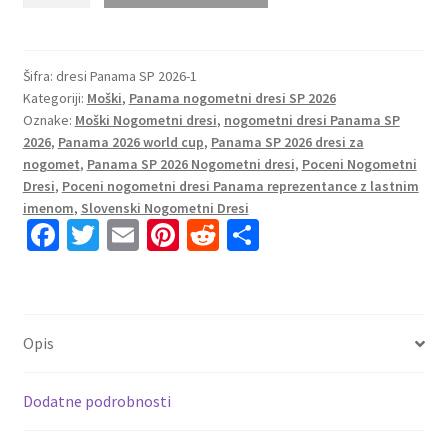
dresi
Panama
SP
Šifra:
dresi Panama SP 2026-1
Kategoriji:
Moški
,
Panama nogometni dresi SP 2026
2026
Oznake:
Moški Nogometni dresi
,
nogometni dresi Panama SP
reprezentance
2026
,
Panama 2026 world cup
,
Panama SP 2026 dresi za
Tretji
nogomet
,
Panama SP 2026 Nogometni dresi
,
Poceni Nogometni
modra
Dresi
,
Poceni nogometni dresi Panama reprezentance z lastnim
količina
imenom
,
Slovenski Nogometni Dresi
Fa
T
E
Pi
R
S
ce
wi
m
nt
e
h
b
tt
ai
er
d
ar
o
er
l
es
di
e
Opis
o
t
t
k
Dodatne podrobnosti