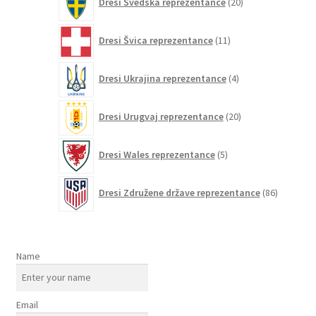
Dresi Švedska reprezentance
20
izdelkov
11
Dresi Švica reprezentance
11
izdelkov
4
Dresi Ukrajina reprezentance
4
izdelki
20
Dresi Urugvaj reprezentance
20
izdelkov
5
Dresi Wales reprezentance
5
izdelkov
86
Dresi Združene države reprezentance
86
izdelkov
Name
Email