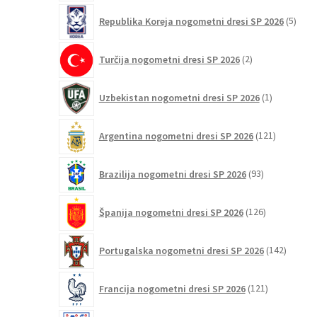
5
Republika Koreja nogometni dresi SP 2026
5
izdel
2
Turčija nogometni dresi SP 2026
2
izdelka
1
Uzbekistan nogometni dresi SP 2026
1
izdelek
121
Argentina nogometni dresi SP 2026
121
izdelkov
93
Brazilija nogometni dresi SP 2026
93
izdelkov
126
Španija nogometni dresi SP 2026
126
izdelkov
142
Portugalska nogometni dresi SP 2026
142
izdelko
121
Francija nogometni dresi SP 2026
121
izdelkov