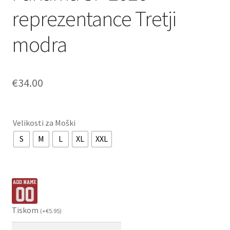
reprezentance Tretji
modra
€
34.00
Velikosti za Moški
S
M
L
XL
XXL
Tiskom
(
+
€
5.95
)