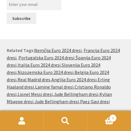
Related Tags
:
Nemčija Euro 2024 dresi
,
Francija Euro 2024
dresi
,
Portugalska Euro 2024 dresi
,
Španija Euro 2024
dresi
,
Italija Euro 2024 dresi
,
Slovenija Euro 2024
dresi
,
Nizozemska Euro 2024 dresi
,
Belgija Euro 2024
dresi
,
Real Madrid dres
,
Anglija Euro 2024 dresi
,
Erling
Haaland dresi
,
Lamine Yamal dresi
,
Cristiano Ronaldo
dresi
,
Lionel Messi dresi
,
Jude Bellingham dresi
,
Kylian
Mbappe dresi
,
Jude Bellingham dresi
,
Paez Gavi dresi
0
Išči:
Iskanje
Nogometnionline.com že od leta 2000