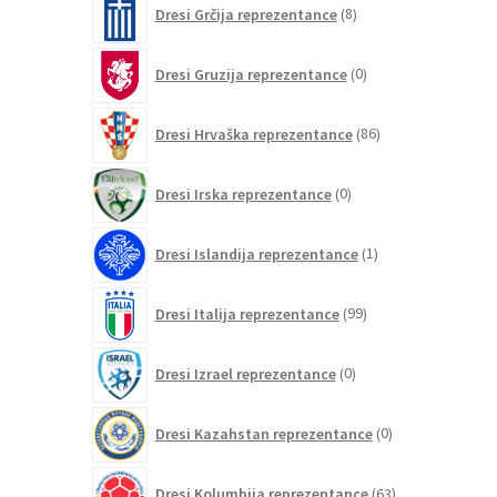
Dresi Grčija reprezentance
8
izdelkov
0
Dresi Gruzija reprezentance
0
izdelkov
86
Dresi Hrvaška reprezentance
86
izdelkov
0
Dresi Irska reprezentance
0
izdelkov
1
Dresi Islandija reprezentance
1
izdelek
99
Dresi Italija reprezentance
99
izdelkov
0
Dresi Izrael reprezentance
0
izdelkov
0
Dresi Kazahstan reprezentance
0
izdelkov
63
Dresi Kolumbija reprezentance
63