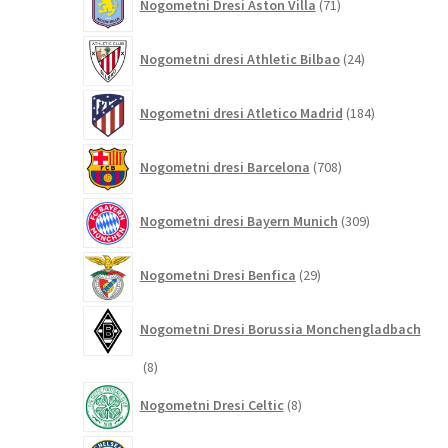
Nogometni Dresi Aston Villa
71
izdelkov
24
Nogometni dresi Athletic Bilbao
24
izdelkov
184
Nogometni dresi Atletico Madrid
184
izdelkov
708
Nogometni dresi Barcelona
708
izdelkov
309
Nogometni dresi Bayern Munich
309
izdelkov
29
Nogometni Dresi Benfica
29
izdelkov
Nogometni Dresi Borussia Monchengladbach
8
8
izdelkov
8
Nogometni Dresi Celtic
8
izdelkov
349