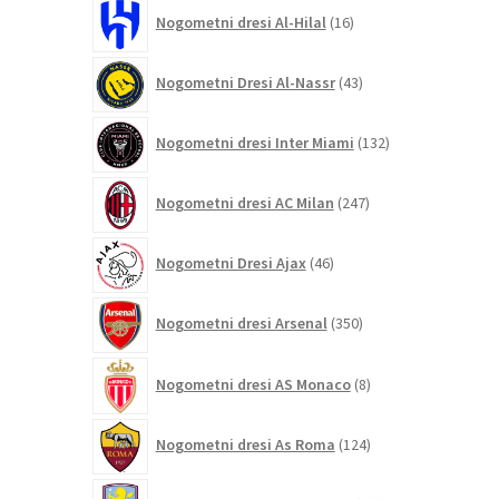
16
Nogometni dresi Al-Hilal
16
izdelkov
43
Nogometni Dresi Al-Nassr
43
izdelkov
132
Nogometni dresi Inter Miami
132
izdelkov
247
Nogometni dresi AC Milan
247
izdelkov
46
Nogometni Dresi Ajax
46
izdelkov
350
Nogometni dresi Arsenal
350
izdelkov
8
Nogometni dresi AS Monaco
8
izdelkov
124
Nogometni dresi As Roma
124
izdelkov
71