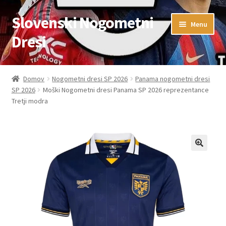
Slovenski Nogometni
Skip
Skip
Menu
to
to
Dresi
navigation
content
Domov
Domov
Nogometni dresi SP 2026
Panama nogometni dresi
SP 2026
Moški Nogometni dresi Panama SP 2026 reprezentance
Blog
Tretji modra
FAQs
Kontaktiraj nas
Košarica
Moj račun
Trgovina