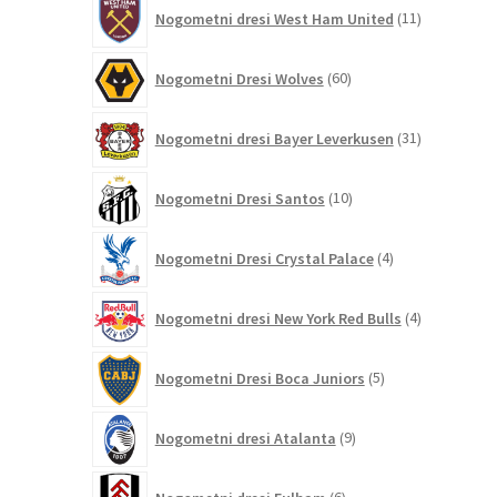
11
Nogometni dresi West Ham United
11
izdelkov
60
Nogometni Dresi Wolves
60
izdelkov
31
Nogometni dresi Bayer Leverkusen
31
izdelkov
10
Nogometni Dresi Santos
10
izdelkov
4
Nogometni Dresi Crystal Palace
4
izdelki
4
Nogometni dresi New York Red Bulls
4
izdelki
5
Nogometni Dresi Boca Juniors
5
izdelkov
9
Nogometni dresi Atalanta
9
izdelkov
6