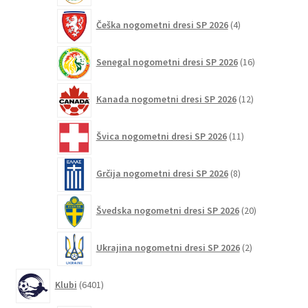
4
Češka nogometni dresi SP 2026
4
izdelki
16
Senegal nogometni dresi SP 2026
16
izdelkov
12
Kanada nogometni dresi SP 2026
12
izdelkov
11
Švica nogometni dresi SP 2026
11
izdelkov
8
Grčija nogometni dresi SP 2026
8
izdelkov
20
Švedska nogometni dresi SP 2026
20
izdelkov
2
Ukrajina nogometni dresi SP 2026
2
izdelka
6401
Klubi
6401
izdelek