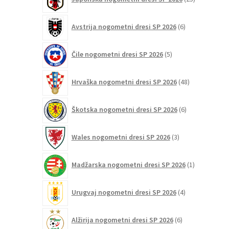
izdelkov
6
Avstrija nogometni dresi SP 2026
6
izdelkov
5
Čile nogometni dresi SP 2026
5
izdelkov
48
Hrvaška nogometni dresi SP 2026
48
izdelkov
6
Škotska nogometni dresi SP 2026
6
izdelkov
3
Wales nogometni dresi SP 2026
3
izdelki
1
Madžarska nogometni dresi SP 2026
1
izdelek
4
Urugvaj nogometni dresi SP 2026
4
izdelki
6
Alžirija nogometni dresi SP 2026
6
izdelkov