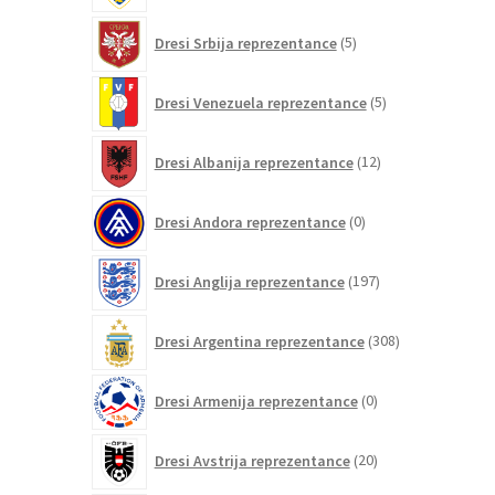
5
Dresi Srbija reprezentance
5
izdelkov
5
Dresi Venezuela reprezentance
5
izdelkov
12
Dresi Albanija reprezentance
12
izdelkov
0
Dresi Andora reprezentance
0
izdelkov
197
Dresi Anglija reprezentance
197
izdelkov
308
Dresi Argentina reprezentance
308
izdelkov
0
Dresi Armenija reprezentance
0
izdelkov
20
Dresi Avstrija reprezentance
20
izdelkov