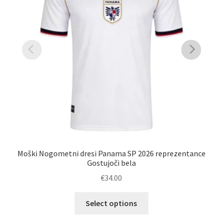
Moški Nogometni dresi Panama SP 2026 reprezentance
Gostujoči bela
€
34.00
Ta
Select options
izdelek
ima