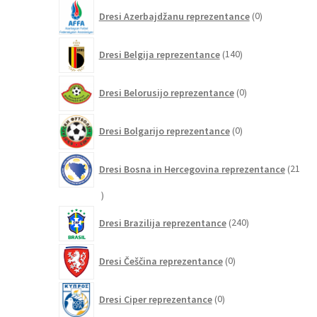
0
Dresi Azerbajdžanu reprezentance
0
izdelkov
140
Dresi Belgija reprezentance
140
izdelkov
0
Dresi Belorusijo reprezentance
0
izdelkov
0
Dresi Bolgarijo reprezentance
0
izdelkov
Dresi Bosna in Hercegovina reprezentance
21
21
izdelkov
240
Dresi Brazilija reprezentance
240
izdelkov
0
Dresi Češčina reprezentance
0
izdelkov
0
Dresi Ciper reprezentance
0
izdelkov