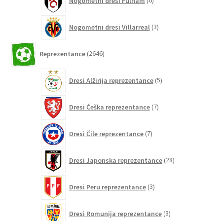
Nogometni dresi Fulham
6
izdelkov
3
Nogometni dresi Villarreal
3
izdelki
2646
Reprezentance
2646
izdelkov
5
Dresi Alžirija reprezentance
5
izdelkov
7
Dresi Češka reprezentance
7
izdelkov
7
Dresi Čile reprezentance
7
izdelkov
28
Dresi Japonska reprezentance
28
izdelkov
3
Dresi Peru reprezentance
3
izdelki
3
Dresi Romunija reprezentance
3
izdelki