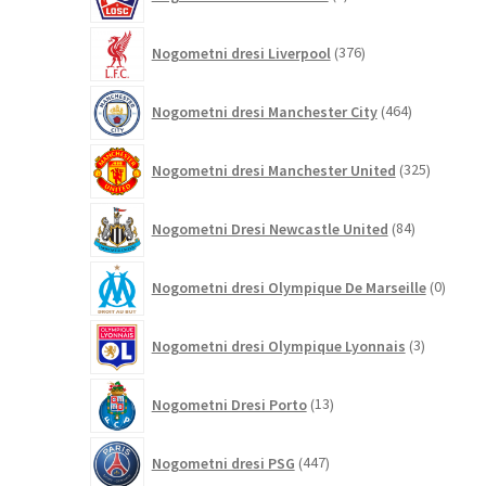
izdelki
376
Nogometni dresi Liverpool
376
izdelkov
464
Nogometni dresi Manchester City
464
izdelkov
325
Nogometni dresi Manchester United
325
izdelkov
84
Nogometni Dresi Newcastle United
84
izdelkov
0
Nogometni dresi Olympique De Marseille
0
izdelk
3
Nogometni dresi Olympique Lyonnais
3
izdelki
13
Nogometni Dresi Porto
13
izdelkov
447
Nogometni dresi PSG
447
izdelkov