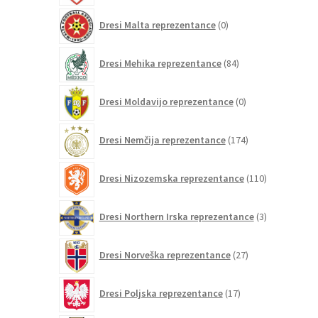
0
Dresi Malta reprezentance
0
izdelkov
84
Dresi Mehika reprezentance
84
izdelkov
0
Dresi Moldavijo reprezentance
0
izdelkov
174
Dresi Nemčija reprezentance
174
izdelkov
110
Dresi Nizozemska reprezentance
110
izdelkov
3
Dresi Northern Irska reprezentance
3
izdelki
27
Dresi Norveška reprezentance
27
izdelkov
17
Dresi Poljska reprezentance
17
izdelkov