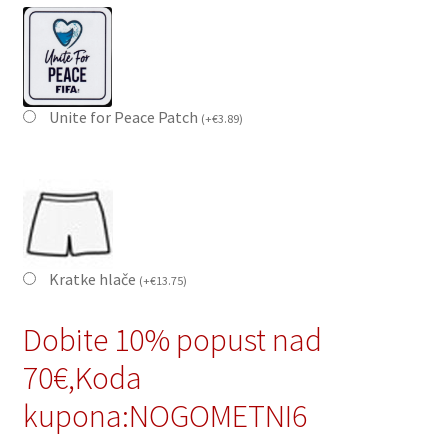
Unite for Peace Patch
(
+
€
3.89
)
Kratke hlače
(
+
€
13.75
)
Dobite 10% popust nad
70€,Koda
kupona:NOGOMETNI6