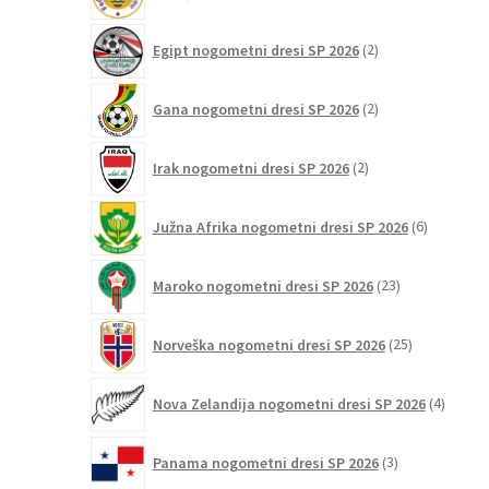
izdelkov
2
Egipt nogometni dresi SP 2026
2
izdelka
2
Gana nogometni dresi SP 2026
2
izdelka
2
Irak nogometni dresi SP 2026
2
izdelka
6
Južna Afrika nogometni dresi SP 2026
6
izdelkov
23
Maroko nogometni dresi SP 2026
23
izdelkov
25
Norveška nogometni dresi SP 2026
25
izdelkov
4
Nova Zelandija nogometni dresi SP 2026
4
izdelki
3
Panama nogometni dresi SP 2026
3
izdelki