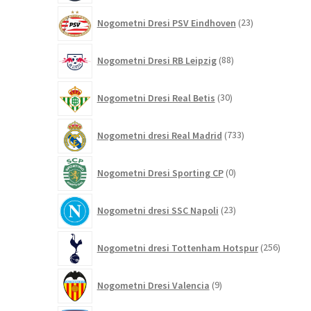
23
Nogometni Dresi PSV Eindhoven
23
izdelkov
88
Nogometni Dresi RB Leipzig
88
izdelkov
30
Nogometni Dresi Real Betis
30
izdelkov
733
Nogometni dresi Real Madrid
733
izdelkov
0
Nogometni Dresi Sporting CP
0
izdelkov
23
Nogometni dresi SSC Napoli
23
izdelkov
256
Nogometni dresi Tottenham Hotspur
256
izdelko
9
Nogometni Dresi Valencia
9
izdelkov