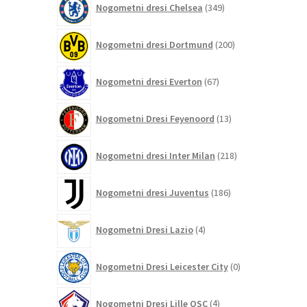
Nogometni dresi Chelsea
349
izdelkov
200
Nogometni dresi Dortmund
200
izdelkov
67
Nogometni dresi Everton
67
izdelkov
13
Nogometni Dresi Feyenoord
13
izdelkov
218
Nogometni dresi Inter Milan
218
izdelkov
186
Nogometni dresi Juventus
186
izdelkov
4
Nogometni Dresi Lazio
4
izdelki
0
Nogometni Dresi Leicester City
0
izdelkov
4
Nogometni Dresi Lille OSC
4