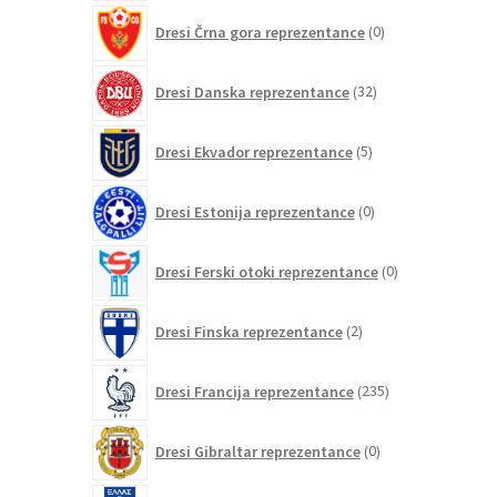
0
Dresi Črna gora reprezentance
0
izdelkov
32
Dresi Danska reprezentance
32
izdelkov
5
Dresi Ekvador reprezentance
5
izdelkov
0
Dresi Estonija reprezentance
0
izdelkov
0
Dresi Ferski otoki reprezentance
0
izdelkov
2
Dresi Finska reprezentance
2
izdelka
235
Dresi Francija reprezentance
235
izdelkov
0
Dresi Gibraltar reprezentance
0
izdelkov
8