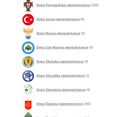
260
Dresi Portugalska reprezentance
260
izdelkov
6
Dresi puran reprezentance
6
izdelkov
0
Dresi Rusija reprezentance
0
izdelkov
0
Dresi San Marino reprezentance
0
izdelkov
9
Dresi Škotska reprezentance
9
izdelkov
2
Dresi Slovaška reprezentance
2
izdelka
4
Dresi Slovenija reprezentance
4
izdelki
265
Dresi Španija reprezentance
265
izdelkov
20