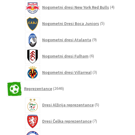
4
Nogometni dresi New York Red Bulls
4
izdelki
5
Nogometni Dresi Boca Juniors
5
izdelkov
9
Nogometni dresi Atalanta
9
izdelkov
6
Nogometni dresi Fulham
6
izdelkov
3
Nogometni dresi Villarreal
3
izdelki
2646
Reprezentance
2646
izdelkov
5
Dresi Alžirija reprezentance
5
izdelkov
7
Dresi Češka reprezentance
7
izdelkov
7