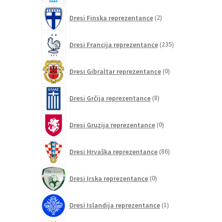
2
Dresi Finska reprezentance
2
izdelka
235
Dresi Francija reprezentance
235
izdelkov
0
Dresi Gibraltar reprezentance
0
izdelkov
8
Dresi Grčija reprezentance
8
izdelkov
0
Dresi Gruzija reprezentance
0
izdelkov
86
Dresi Hrvaška reprezentance
86
izdelkov
0
Dresi Irska reprezentance
0
izdelkov
1
Dresi Islandija reprezentance
1
izdelek