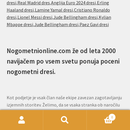
dresi
,
Real Madrid dres
,
Anglija Euro 2024 dresi
,
Erling
Haaland dresi
,
Lamine Yamal dresi
,
Cristiano Ronaldo
dresi
,
Lionel Messi dresi
,
Jude Bellingham dresi
,
Kylian
Mbappe dresi
,
Jude Bellingham dresi
,
Paez Gavi dresi
Nogometnionline.com že od leta 2000
navijačem po vsem svetu ponuja poceni
nogometni dresi.
Kot podjetje je vsak član naše ekipe zavezan zagotavljanju
izjemnih storitev. Želimo, da se vsaka stranka ob naročilu
pri nas počuti cenjeno in samozavestno. Naša ekipa za
0
pomoč strankam je na voljo prek e-pošte, da vam odgovori
Išči:
Iskanje
na vsa vprašanja, ki jih imate pred ali po naročilu.