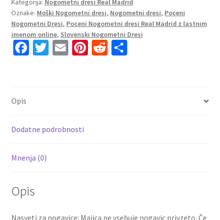
Kategorija:
Nogometni dresi Real Madrid
Domači
Oznake:
Moški Nogometni dresi
,
Nogometni dresi
,
Poceni
2023
Nogometni Dresi
,
Poceni Nogometni dresi Real Madrid z lastnim
Dolgi
imenom online
,
Slovenski Nogometni Dresi
Rokav
Fa
T
E
Pi
R
S
+
ce
wi
m
nt
e
h
Kratke
b
tt
ai
er
d
ar
hlače
VINI
o
er
l
es
di
e
Opis
JR.20
o
t
t
količina
k
Dodatne podrobnosti
Mnenja (0)
Opis
Nasveti za nogavice: Majica ne vsebuje nogavic privzeto. Če