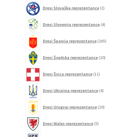
2
Dresi Slovaška reprezentance
2
izdelka
4
Dresi Slovenija reprezentance
4
izdelki
265
Dresi Španija reprezentance
265
izdelkov
20
Dresi Švedska reprezentance
20
izdelkov
11
Dresi Švica reprezentance
11
izdelkov
4
Dresi Ukrajina reprezentance
4
izdelki
20
Dresi Urugvaj reprezentance
20
izdelkov
5
Dresi Wales reprezentance
5
izdelkov
86