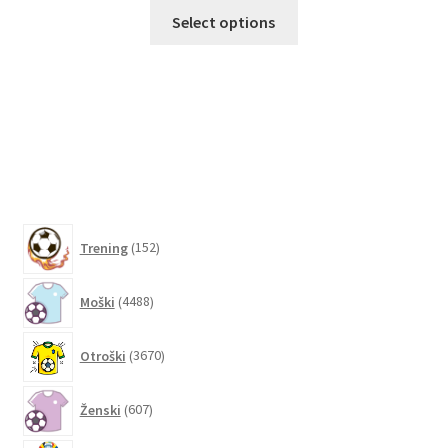
Ta
Select options
izdelek
ima
več
različic.
Možnosti
lahko
izberete
na
152
strani
Trening
152
izdelkov
izdelka
4488
Moški
4488
izdelkov
3670
Otroški
3670
izdelkov
607
Ženski
607
izdelkov