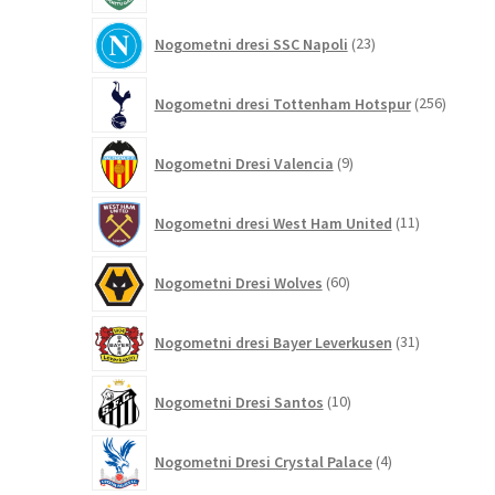
23
Nogometni dresi SSC Napoli
23
izdelkov
256
Nogometni dresi Tottenham Hotspur
256
izdelko
9
Nogometni Dresi Valencia
9
izdelkov
11
Nogometni dresi West Ham United
11
izdelkov
60
Nogometni Dresi Wolves
60
izdelkov
31
Nogometni dresi Bayer Leverkusen
31
izdelkov
10
Nogometni Dresi Santos
10
izdelkov
4
Nogometni Dresi Crystal Palace
4
izdelki