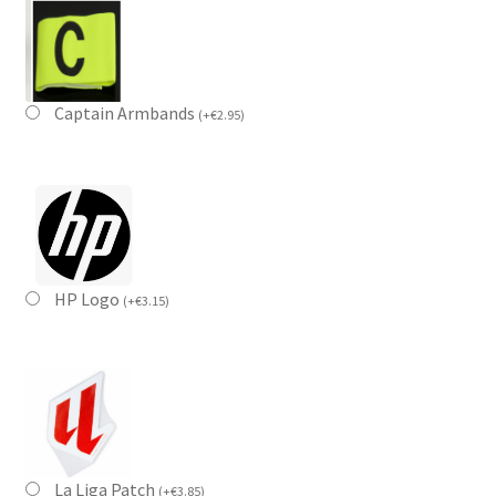
Captain Armbands
(
+
€
2.95
)
HP Logo
(
+
€
3.15
)
La Liga Patch
(
+
€
3.85
)