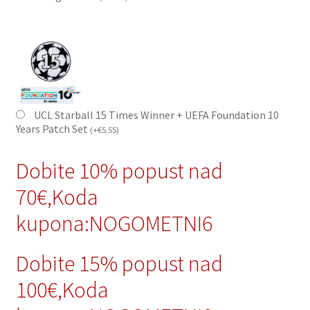
UCL Starball 15 Times Winner + UEFA Foundation 10
Years Patch Set
(
+
€
5.55
)
Dobite 10% popust nad
70€,Koda
kupona:NOGOMETNI6
Dobite 15% popust nad
100€,Koda