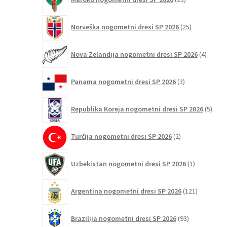
izdelkov
25
Norveška nogometni dresi SP 2026
25
izdelkov
4
Nova Zelandija nogometni dresi SP 2026
4
izdelki
3
Panama nogometni dresi SP 2026
3
izdelki
5
Republika Koreja nogometni dresi SP 2026
5
izdel
2
Turčija nogometni dresi SP 2026
2
izdelka
1
Uzbekistan nogometni dresi SP 2026
1
izdelek
121
Argentina nogometni dresi SP 2026
121
izdelkov
93
Brazilija nogometni dresi SP 2026
93
izdelkov