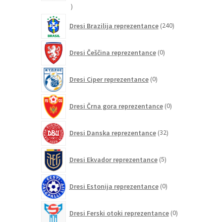
21
izdelkov
240
Dresi Brazilija reprezentance
240
izdelkov
0
Dresi Češčina reprezentance
0
izdelkov
0
Dresi Ciper reprezentance
0
izdelkov
0
Dresi Črna gora reprezentance
0
izdelkov
32
Dresi Danska reprezentance
32
izdelkov
5
Dresi Ekvador reprezentance
5
izdelkov
0
Dresi Estonija reprezentance
0
izdelkov
0
Dresi Ferski otoki reprezentance
0
izdelkov