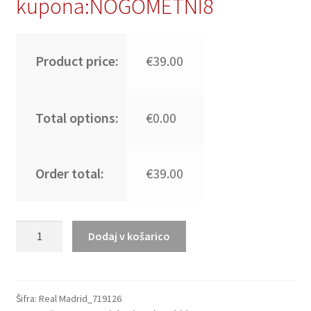
kupona:NOGOMETNI8
Product price:
€39.00
Total options:
€0.00
Order total:
€39.00
Moški
Dodaj v košarico
Nogometni
dresi
Real
Madrid
Šifra:
Real Madrid_719126