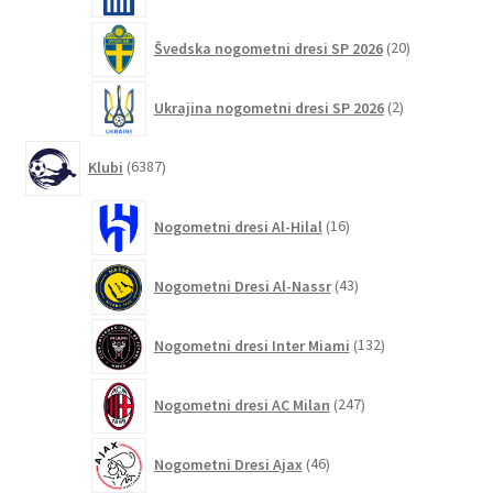
20
Švedska nogometni dresi SP 2026
20
izdelkov
2
Ukrajina nogometni dresi SP 2026
2
izdelka
6387
Klubi
6387
izdelkov
16
Nogometni dresi Al-Hilal
16
izdelkov
43
Nogometni Dresi Al-Nassr
43
izdelkov
132
Nogometni dresi Inter Miami
132
izdelkov
247
Nogometni dresi AC Milan
247
izdelkov
46
Nogometni Dresi Ajax
46
izdelkov