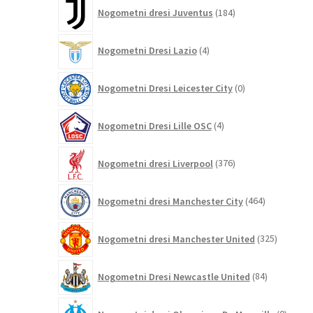
184
Nogometni dresi Juventus
184
izdelkov
4
Nogometni Dresi Lazio
4
izdelki
0
Nogometni Dresi Leicester City
0
izdelkov
4
Nogometni Dresi Lille OSC
4
izdelki
376
Nogometni dresi Liverpool
376
izdelkov
464
Nogometni dresi Manchester City
464
izdelkov
325
Nogometni dresi Manchester United
325
izdelkov
84
Nogometni Dresi Newcastle United
84
izdelkov
0