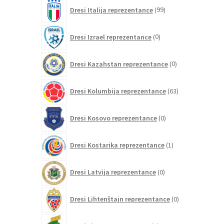
99
Dresi Italija reprezentance
99
izdelkov
0
Dresi Izrael reprezentance
0
izdelkov
0
Dresi Kazahstan reprezentance
0
izdelkov
63
Dresi Kolumbija reprezentance
63
izdelkov
0
Dresi Kosovo reprezentance
0
izdelkov
1
Dresi Kostarika reprezentance
1
izdelek
0
Dresi Latvija reprezentance
0
izdelkov
0
Dresi Lihtenštajn reprezentance
0
izdelkov
0