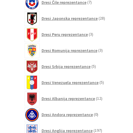
Dresi Čile reprezentance
7
izdelkov
28
Dresi Japonska reprezentance
28
izdelkov
3
Dresi Peru reprezentance
3
izdelki
3
Dresi Romunija reprezentance
3
izdelki
5
Dresi Srbija reprezentance
5
izdelkov
5
Dresi Venezuela reprezentance
5
izdelkov
12
Dresi Albanija reprezentance
12
izdelkov
0
Dresi Andora reprezentance
0
izdelkov
197
Dresi Anglija reprezentance
197