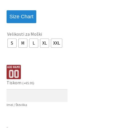
Size Chart
Velikosti za Moški
S
M
L
XL
XXL
Tiskom
(
+
€
5.95
)
Imei / Številka