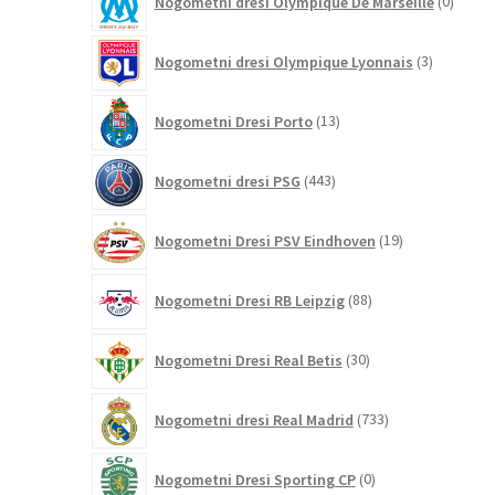
Nogometni dresi Olympique De Marseille
0
izdelk
3
Nogometni dresi Olympique Lyonnais
3
izdelki
13
Nogometni Dresi Porto
13
izdelkov
443
Nogometni dresi PSG
443
izdelkov
19
Nogometni Dresi PSV Eindhoven
19
izdelkov
88
Nogometni Dresi RB Leipzig
88
izdelkov
30
Nogometni Dresi Real Betis
30
izdelkov
733
Nogometni dresi Real Madrid
733
izdelkov
0
Nogometni Dresi Sporting CP
0
izdelkov