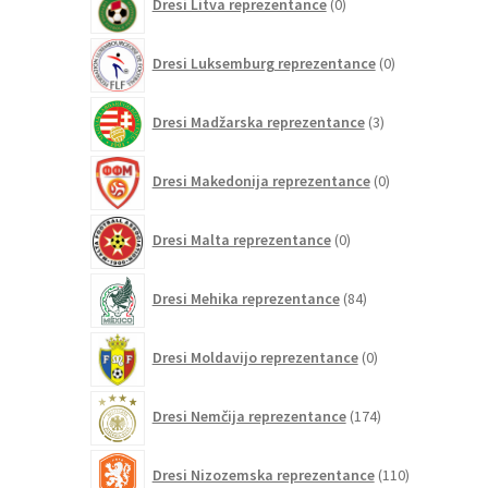
Dresi Litva reprezentance
0
izdelkov
0
Dresi Luksemburg reprezentance
0
izdelkov
3
Dresi Madžarska reprezentance
3
izdelki
0
Dresi Makedonija reprezentance
0
izdelkov
0
Dresi Malta reprezentance
0
izdelkov
84
Dresi Mehika reprezentance
84
izdelkov
0
Dresi Moldavijo reprezentance
0
izdelkov
174
Dresi Nemčija reprezentance
174
izdelkov
110
Dresi Nizozemska reprezentance
110
izdelkov