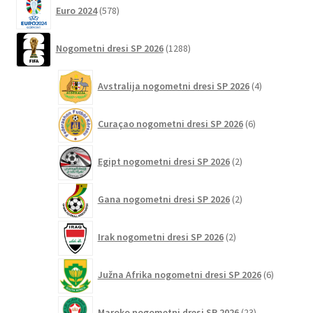
578
Euro 2024
578
izdelkov
1288
Nogometni dresi SP 2026
1288
izdelkov
4
Avstralija nogometni dresi SP 2026
4
izdelki
6
Curaçao nogometni dresi SP 2026
6
izdelkov
2
Egipt nogometni dresi SP 2026
2
izdelka
2
Gana nogometni dresi SP 2026
2
izdelka
2
Irak nogometni dresi SP 2026
2
izdelka
6
Južna Afrika nogometni dresi SP 2026
6
izdelkov
23
Maroko nogometni dresi SP 2026
23