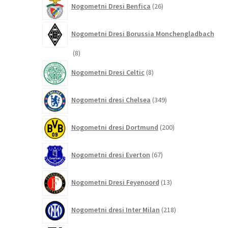
Nogometni Dresi Benfica
26
izdelkov
Nogometni Dresi Borussia Monchengladbach
8
8
izdelkov
8
Nogometni Dresi Celtic
8
izdelkov
349
Nogometni dresi Chelsea
349
izdelkov
200
Nogometni dresi Dortmund
200
izdelkov
67
Nogometni dresi Everton
67
izdelkov
13
Nogometni Dresi Feyenoord
13
izdelkov
218
Nogometni dresi Inter Milan
218
izdelkov