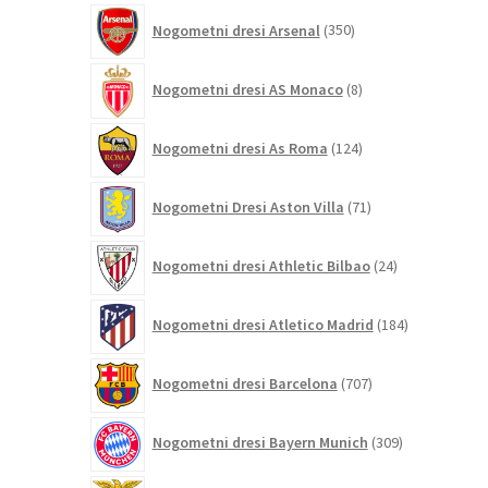
350
Nogometni dresi Arsenal
350
izdelkov
8
Nogometni dresi AS Monaco
8
izdelkov
124
Nogometni dresi As Roma
124
izdelkov
71
Nogometni Dresi Aston Villa
71
izdelkov
24
Nogometni dresi Athletic Bilbao
24
izdelkov
184
Nogometni dresi Atletico Madrid
184
izdelkov
707
Nogometni dresi Barcelona
707
izdelkov
309
Nogometni dresi Bayern Munich
309
izdelkov
26