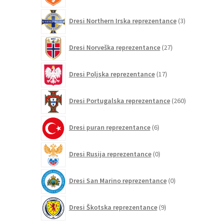
3
Dresi Northern Irska reprezentance
3
izdelki
27
Dresi Norveška reprezentance
27
izdelkov
17
Dresi Poljska reprezentance
17
izdelkov
260
Dresi Portugalska reprezentance
260
izdelkov
6
Dresi puran reprezentance
6
izdelkov
0
Dresi Rusija reprezentance
0
izdelkov
0
Dresi San Marino reprezentance
0
izdelkov
9
Dresi Škotska reprezentance
9
izdelkov