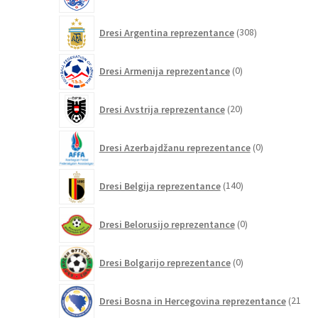
izdelkov
308
Dresi Argentina reprezentance
308
izdelkov
0
Dresi Armenija reprezentance
0
izdelkov
20
Dresi Avstrija reprezentance
20
izdelkov
0
Dresi Azerbajdžanu reprezentance
0
izdelkov
140
Dresi Belgija reprezentance
140
izdelkov
0
Dresi Belorusijo reprezentance
0
izdelkov
0
Dresi Bolgarijo reprezentance
0
izdelkov
Dresi Bosna in Hercegovina reprezentance
21