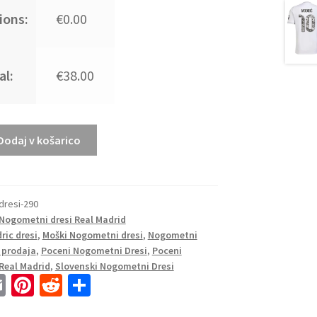
ions:
€0.00
al:
€38.00
Dodaj v košarico
dresi-290
Nogometni dresi Real Madrid
ric dresi
,
Moški Nogometni dresi
,
Nogometni
 prodaja
,
Poceni Nogometni Dresi
,
Poceni
Real Madrid
,
Slovenski Nogometni Dresi
E
Pi
R
S
m
nt
e
h