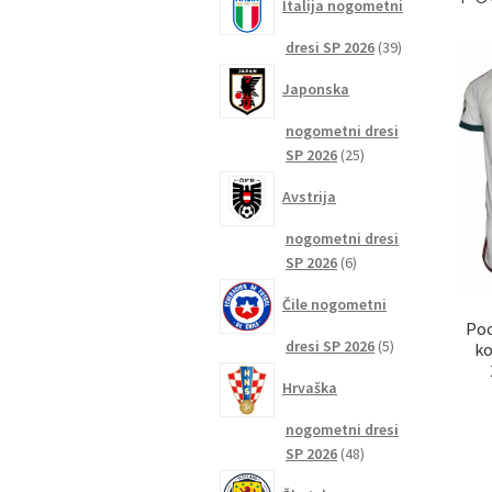
Italija nogometni
39
dresi SP 2026
39
izdelkov
Japonska
nogometni dresi
25
SP 2026
25
izdelkov
Avstrija
nogometni dresi
6
SP 2026
6
izdelkov
Čile nogometni
Poc
5
dresi SP 2026
5
ko
izdelkov
Hrvaška
nogometni dresi
48
SP 2026
48
izdelkov