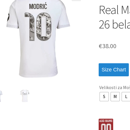
Real M
26 bel
€
38.00
Size Chart
Velikosti za Mo
S
M
L