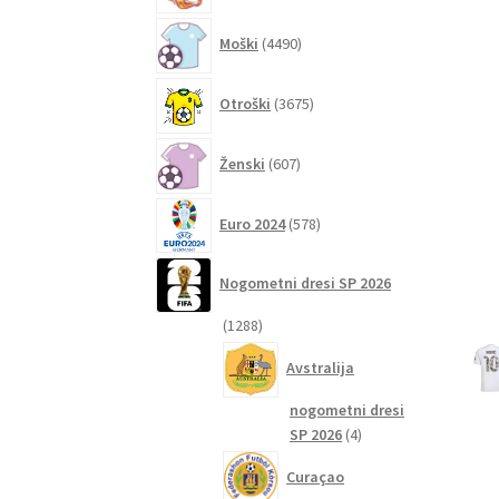
4490
Moški
4490
izdelkov
3675
Otroški
3675
izdelkov
607
Ženski
607
izdelkov
578
Euro 2024
578
izdelkov
Nogometni dresi SP 2026
1288
1288
izdelkov
Avstralija
nogometni dresi
4
SP 2026
4
izdelki
Curaçao