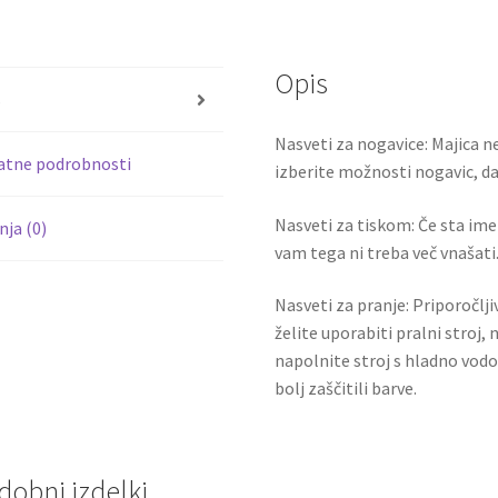
b
tt
10
količina
o
er
Opis
o
s
k
Nasveti za nogavice: Majica ne
atne podrobnosti
izberite možnosti nogavic, da 
Nasveti za tiskom: Če sta ime i
ja (0)
vam tega ni treba več vnašati.
Nasveti za pranje: Priporočlj
želite uporabiti pralni stroj, 
napolnite stroj s hladno vodo
bolj zaščitili barve.
dobni izdelki