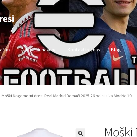
resi
račun
Zaključek nakupa
Kontaktiraj nas
Blog
oj račun
Trgovina
Zaključek nakupa
Moški Nogometni dresi Real Madrid Domači 2025-26 bela Luka Modric 10
Moški 