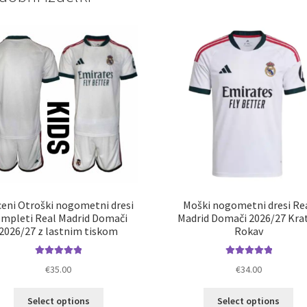
eni Otroški nogometni dresi
Moški nogometni dresi Re
mpleti Real Madrid Domači
Madrid Domači 2026/27 Kra
2026/27 z lastnim tiskom
Rokav
Ocenjeno
Ocenjeno
€
35.00
€
34.00
5.00
od 5
5.00
od 5
Ta
Ta
Select options
Select options