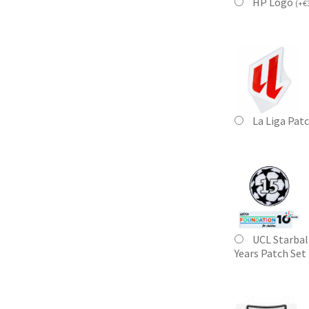
HP Logo
(
+
€
La Liga Pat
UCL Starbal
Years Patch Set