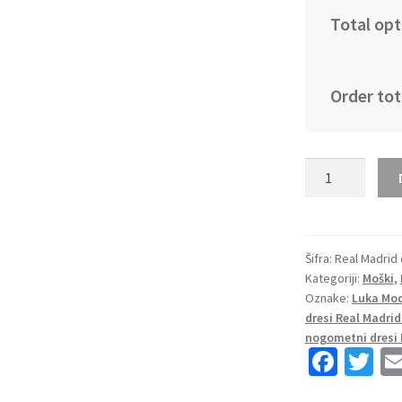
Total opt
Order tot
Moški
Nogometni
dresi
Real
Madrid
Šifra:
Real Madrid 
Kategoriji:
Moški
,
Domači
Oznake:
Luka Mod
2025-
dresi Real Madrid
26
nogometni dresi 
bela
Fa
T
Luka
ce
wi
Modric