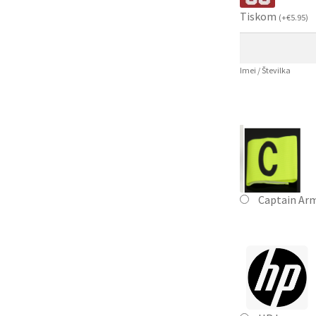
Tiskom
(
+
€
5.95
)
Imei / Številka
Captain Ar