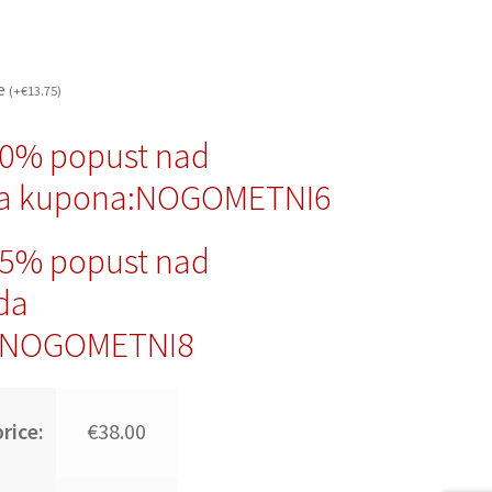
če
(
+
€
13.75
)
10% popust nad
da kupona:NOGOMETNI6
15% popust nad
da
:NOGOMETNI8
rice:
€38.00