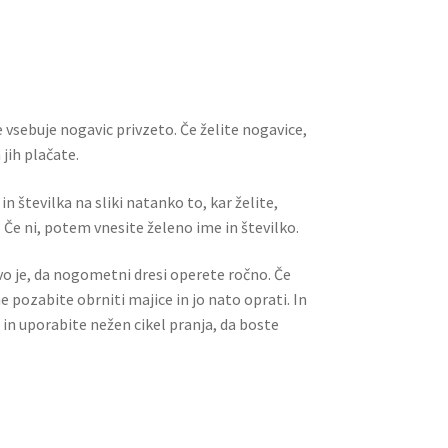
ai
er
d
ar
l
es
di
e
t
t
 vsebuje nogavic privzeto. Če želite nogavice,
jih plačate.
n številka na sliki natanko to, kar želite,
 Če ni, potem vnesite želeno ime in številko.
ivo je, da nogometni dresi operete ročno. Če
ne pozabite obrniti majice in jo nato oprati. In
 in uporabite nežen cikel pranja, da boste