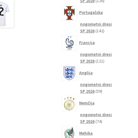
126
SP 2026
126
izdelkov
Portugalska
nogometni dresi
142
SP 2026
142
izdelkov
Francija
nogometni dresi
121
SP 2026
121
izdelkov
Anglija
nogometni dresi
59
SP 2026
59
izdelkov
Nemčija
nogometni dresi
74
SP 2026
74
izdelkov
Mehika