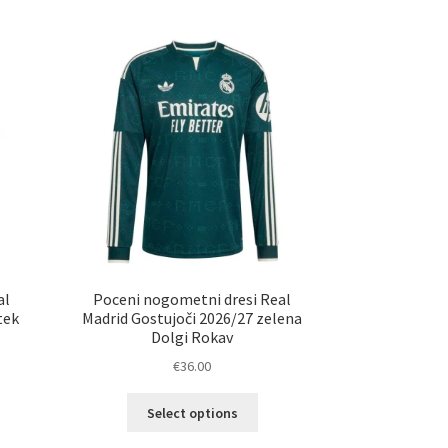
al
Poceni nogometni dresi Real
tek
Madrid Gostujoči 2026/27 zelena
Dolgi Rokav
€
36.00
Ta
Select options
izdelek
ima