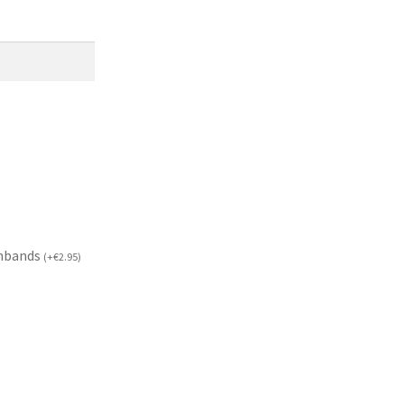
mbands
(
+
€
2.95
)