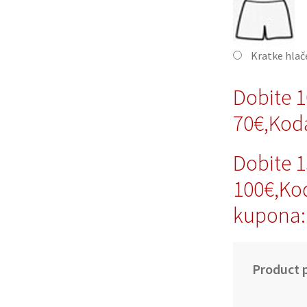
Kratke hla
Dobite 
70€,Ko
Dobite 
100€,Ko
kupona
Product p