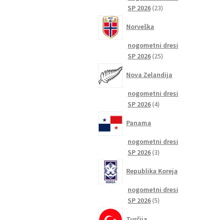
23
SP 2026
23
izdelkov
Norveška
nogometni dresi
25
SP 2026
25
izdelkov
Nova Zelandija
nogometni dresi
4
SP 2026
4
izdelki
Panama
nogometni dresi
3
SP 2026
3
izdelki
Republika Koreja
nogometni dresi
5
SP 2026
5
izdelkov
Turčija