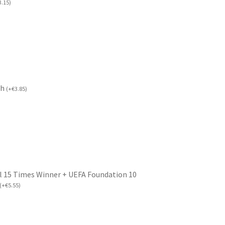
3.15
)
ch
(
+
€
3.85
)
l 15 Times Winner + UEFA Foundation 10
(
+
€
5.55
)