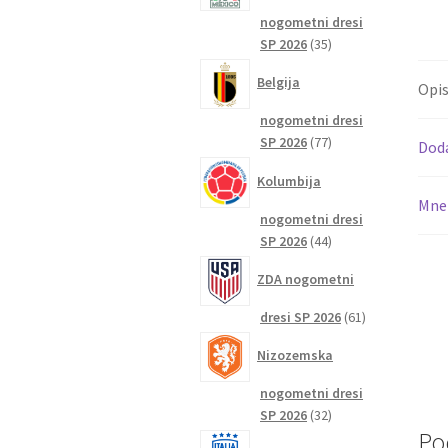
nogometni dresi
35
SP 2026
35
izdelkov
Belgija
Opi
nogometni dresi
77
SP 2026
77
Dod
izdelkov
Kolumbija
Mnen
nogometni dresi
44
SP 2026
44
izdelkov
ZDA nogometni
61
dresi SP 2026
61
izdelkov
Nizozemska
nogometni dresi
32
SP 2026
32
Po
izdelkov